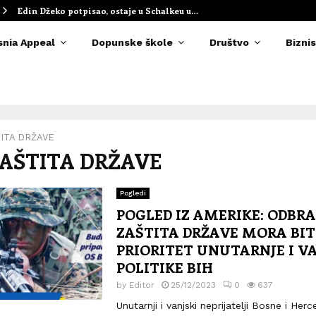
Edin Džeko potpisao, ostaje u Schalkeu u…
snia Appeal
Dopunske škole
Društvo
Biznis
ITA DRŽAVE
 ZAŠTITA DRŽAVE
Pogledi
POGLED IZ AMERIKE: ODBRA
ZAŠTITA DRŽAVE MORA BIT
PRIORITET UNUTARNJE I V
POLITIKE BIH
by
Editor
25/12/2023
0
637
Unutarnji i vanjski neprijatelji Bosne i Her