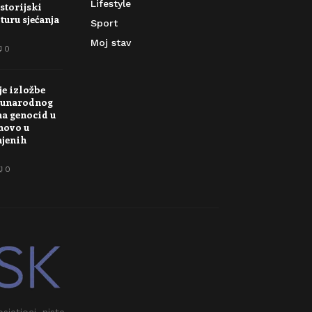
Lifestyle
storijski
turu sjećanja
Sport
Moj stav
0
je izložbe
unarodnog
na genocid u
novo u
njenih
0