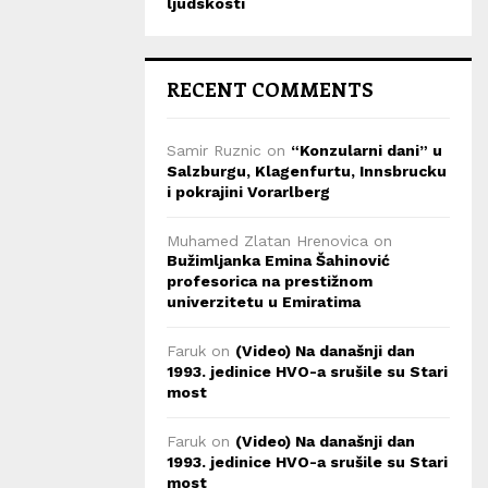
ljudskosti
RECENT COMMENTS
Samir Ruznic
on
“Konzularni dani” u
Salzburgu, Klagenfurtu, Innsbrucku
i pokrajini Vorarlberg
Muhamed Zlatan Hrenovica
on
Bužimljanka Emina Šahinović
profesorica na prestižnom
univerzitetu u Emiratima
Faruk
on
(Video) Na današnji dan
1993. jedinice HVO-a srušile su Stari
most
Faruk
on
(Video) Na današnji dan
1993. jedinice HVO-a srušile su Stari
most