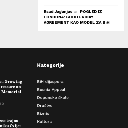
Esad Jaganjac
on
POGLED IZ
LONDONA: GOOD FRIDAY
AGREEMENT KAO MODEL ZA BiH
Kategorije
rn: Growing
BiH dijaspora
Pressure on
Bosnia Appeal
a Memorial
Dopunske škole
0
Društvo
Biznis
zeo trajnu
Kultura
niku Cvijet