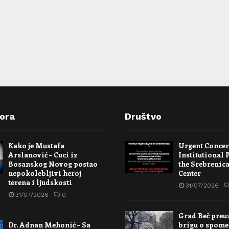
pora
Društvo
Kako je Mustafa
Urgent Conce
Arslanović – Cuci iz
Institutional 
Bosanskog Novog postao
the Srebrenic
nepokolebljivi heroj
Center
terena i ljudskosti
31/07/2026
31/07/2026
0
Grad Beč preu
Dr. Adnan Mehonić – Sa
brigu o spome