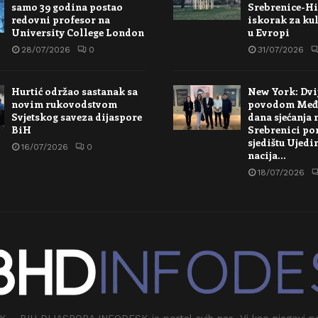
samo 39 godina postao
Srebrenice-Hi
redovni profesor na
iskorak za kul
University College London
u Evropi
28/07/2026
0
31/07/2026
Hurtić održao sastanak sa
New York: Dvi
novim rukovodstvom
povodom Međ
Svjetskog saveza dijaspore
dana sjećanja 
BiH
Srebrenici po
sjedištu Ujedi
16/07/2026
0
nacija…
18/07/2026