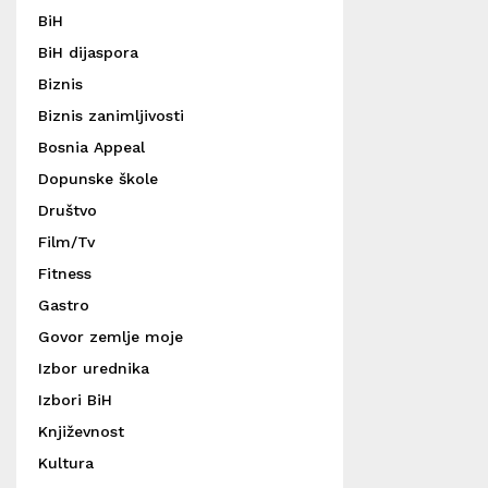
BiH
BiH dijaspora
Biznis
Biznis zanimljivosti
Bosnia Appeal
Dopunske škole
Društvo
Film/Tv
Fitness
Gastro
Govor zemlje moje
Izbor urednika
Izbori BiH
Književnost
Kultura