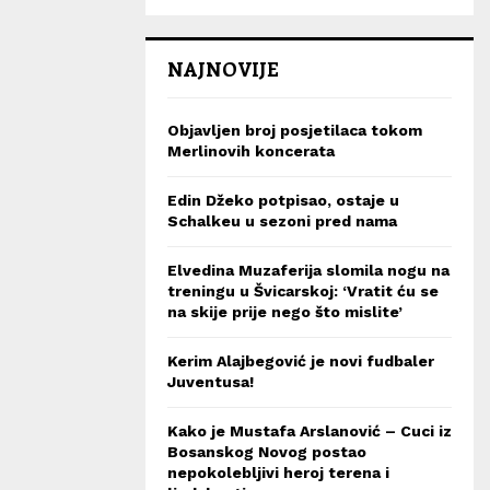
NAJNOVIJE
Objavljen broj posjetilaca tokom
Merlinovih koncerata
Edin Džeko potpisao, ostaje u
Schalkeu u sezoni pred nama
Elvedina Muzaferija slomila nogu na
treningu u Švicarskoj: ‘Vratit ću se
na skije prije nego što mislite’
Kerim Alajbegović je novi fudbaler
Juventusa!
Kako je Mustafa Arslanović – Cuci iz
Bosanskog Novog postao
nepokolebljivi heroj terena i