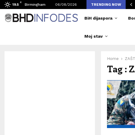
C
vljen broj posjetilaca tokom Merlinovih koncerata
Birmingham
06/08/2026
TRENDING NOW
19.5
BiH dijaspora
Bo
Moj stav
Home
ZAŠT
Tag :