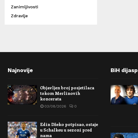
Zanimljivosti
Zdravlje
Najnovije
BiH dijas
Objavljen broj posjetilaca
tokom Merlinovih
koncerata
03/08/2026
0
Edin Džeko potpisao, ostaje
u Schalkeu u sezoni pred
nama