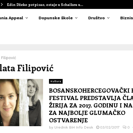
Edin Džeko potpisao, ostaje u Schalkeu u…
snia Appeal
Dopunske škole
Društvo
Biznis
 Filipović
lata Filipović
Kultura
BOSANSKOHERCEGOVAČKI 
FESTIVAL PREDSTAVLJA Č
ŽIRIJA ZA 2017. GODINU I 
ZA NAJBOLJE GLUMAČKO
OSTVARENJE
by
Urednik BiH Info Desk
03/02/2017
0