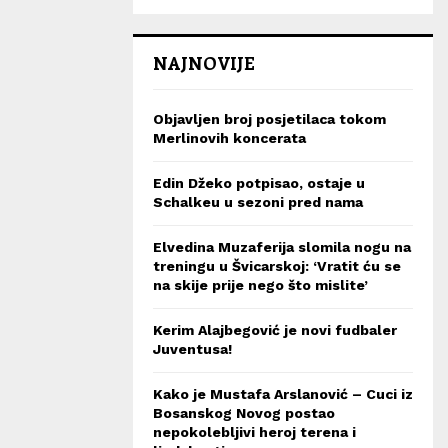
NAJNOVIJE
Objavljen broj posjetilaca tokom
Merlinovih koncerata
Edin Džeko potpisao, ostaje u
Schalkeu u sezoni pred nama
Elvedina Muzaferija slomila nogu na
treningu u Švicarskoj: ‘Vratit ću se
na skije prije nego što mislite’
Kerim Alajbegović je novi fudbaler
Juventusa!
Kako je Mustafa Arslanović – Cuci iz
Bosanskog Novog postao
nepokolebljivi heroj terena i