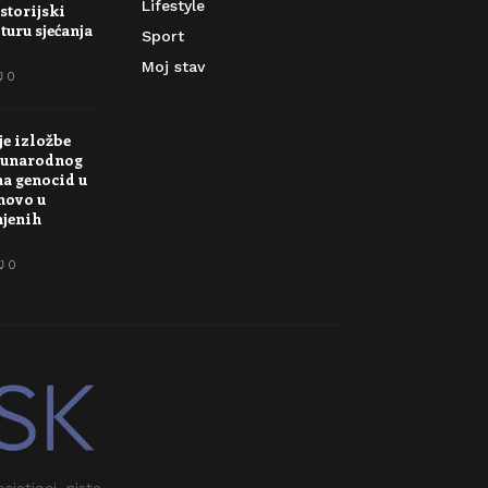
Lifestyle
storijski
turu sjećanja
Sport
Moj stav
0
je izložbe
unarodnog
na genocid u
novo u
njenih
0