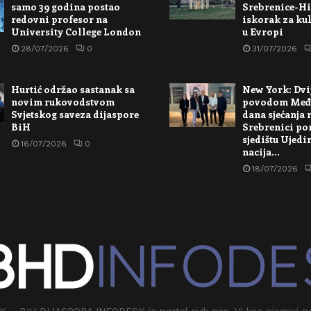
samo 39 godina postao
Srebrenice-Hi
redovni profesor na
iskorak za kul
University College London
u Evropi
28/07/2026
0
31/07/2026
Hurtić održao sastanak sa
New York: Dvi
novim rukovodstvom
povodom Međ
Svjetskog saveza dijaspore
dana sjećanja 
BiH
Srebrenici po
sjedištu Ujedi
16/07/2026
0
nacija…
18/07/2026