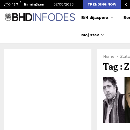
C
vljen broj posjetilaca tokom Merlinovih koncerata
Birmingham
07/08/2026
TRENDING NOW
15.7
BiH dijaspora
Bo
Moj stav
Home
Zlata
Tag : Z