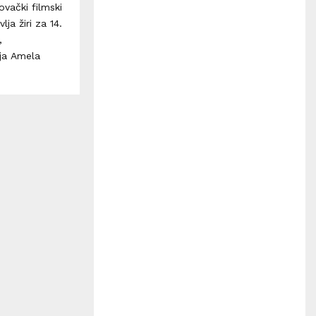
H
vački filmski
ja žiri za 14.
,
nja Amela