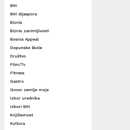
BiH
BiH dijaspora
Biznis
Biznis zanimljivosti
Bosnia Appeal
Dopunske škole
Društvo
Film/Tv
Fitness
Gastro
Govor zemlje moje
Izbor urednika
Izbori BiH
Književnost
Kultura