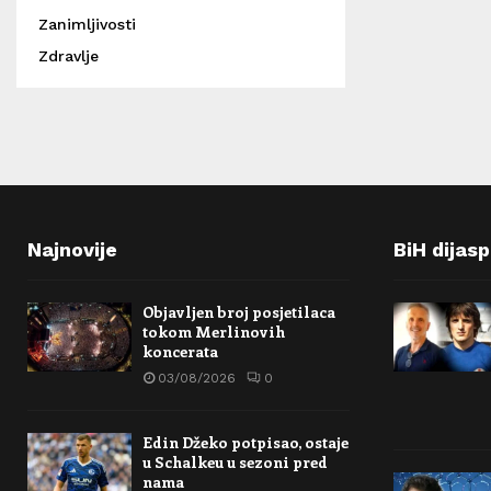
Zanimljivosti
Zdravlje
Najnovije
BiH dijas
Objavljen broj posjetilaca
tokom Merlinovih
koncerata
03/08/2026
0
Edin Džeko potpisao, ostaje
u Schalkeu u sezoni pred
nama