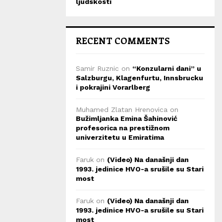
ljudskosti
RECENT COMMENTS
Samir Ruznic
on
“Konzularni dani” u
Salzburgu, Klagenfurtu, Innsbrucku
i pokrajini Vorarlberg
Muhamed Zlatan Hrenovica
on
Bužimljanka Emina Šahinović
profesorica na prestižnom
univerzitetu u Emiratima
Faruk
on
(Video) Na današnji dan
1993. jedinice HVO-a srušile su Stari
most
Faruk
on
(Video) Na današnji dan
1993. jedinice HVO-a srušile su Stari
most