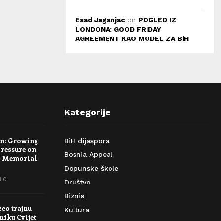
Esad Jaganjac
on
POGLED IZ
LONDONA: GOOD FRIDAY
AGREEMENT KAO MODEL ZA BiH
Kategorije
rn: Growing
BiH dijaspora
Pressure on
Bosnia Appeal
a Memorial
Dopunske škole
0
Društvo
Biznis
zeo trajnu
Kultura
niku Cvijet