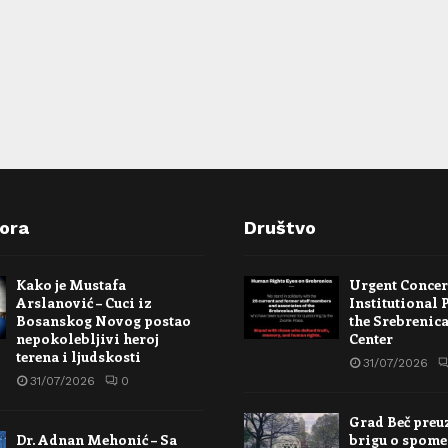
pora
Društvo
Kako je Mustafa
Urgent Conce
Arslanović – Cuci iz
Institutional 
Bosanskog Novog postao
the Srebrenic
nepokolebljivi heroj
Center
terena i ljudskosti
31/07/2026
31/07/2026
0
Grad Beč preu
Dr. Adnan Mehonić – Sa
brigu o spome