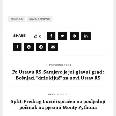
CHICAGO
JOVO ASENTIĆ
SHARE
0
PREVIOUS POST
Po Ustavu RS, Sarajevo je još glavni grad :
Bošnjaci “drže ključ” za novi Ustav RS
NEXT POST
Split: Predrag Lucić ispraćen na posljednji
počinak uz pjesmu Monty Pythona