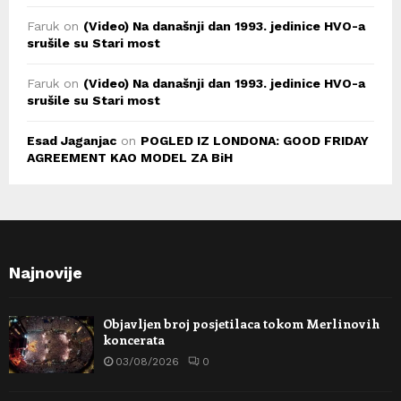
Faruk
on
(Video) Na današnji dan 1993. jedinice HVO-a
srušile su Stari most
Faruk
on
(Video) Na današnji dan 1993. jedinice HVO-a
srušile su Stari most
Esad Jaganjac
on
POGLED IZ LONDONA: GOOD FRIDAY
AGREEMENT KAO MODEL ZA BiH
Najnovije
Objavljen broj posjetilaca tokom Merlinovih
koncerata
03/08/2026
0