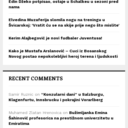
Edin Džeko potpisao, ostaje u Schalkeu u sezoni pred
nama
Elvedina Muzaferija slomila nogu na treningu u
Švicarskoj: ‘Vratit ću se na skije prije nego što mislite’
Kerim Alajbegović je novi fudbaler Juventusa!
Kako je Mustafa Arslanović – Cuci iz Bosanskog
Novog postao nepokolebljivi heroj terena i ljudskosti
RECENT COMMENTS
Samir Ruznic
on
“Konzularni dani” u Salzburgu,
Klagenfurtu, Innsbrucku i pokrajini Vorarlberg
Muhamed Zlatan Hrenovica
on
Bužimljanka Emina
Šahinović profesorica na prestižnom univerzitetu u
Emiratima