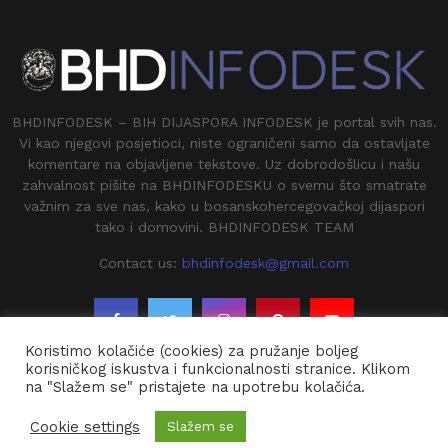
BHDINFODESK – BIH DIJASPORA INFODESK je portal svih nas.
Vi kao njegovi posjetioci, niste ograničeni samo da ostavljate
komentare na objavljene tekstove. Uz dobrodošlicu i našu
zahvalnost pišite na BHDINFODESKU o svemu što smatrate
važnim za sve nas, kako u bosanskohercegovačkoj dijaspori
tako i domovini. BHDINFODESK TEAM
Contact us:
bhdinfodesk@gmail.com
Koristimo kolačiće (cookies) za pružanje boljeg
korisničkog iskustva i funkcionalnosti stranice. Klikom
na "Slažem se" pristajete na upotrebu kolačića.
@2020 - BHDINFODESK. All Right Reserved.
Cookie settings
Slažem se