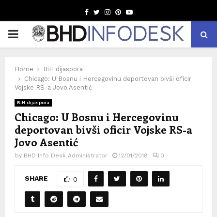
Facebook
Twitter
Instagram
Pinterest
Youtube
PRIMARY
MENU
Home
BiH dijaspora
Chicago: U Bosnu i Hercegovinu deportovan bivši oficir
Vojske RS-a Jovo Asentić
BiH dijaspora
Chicago: U Bosnu i Hercegovinu
deportovan bivši oficir Vojske RS-a
Jovo Asentić
by
BHD Info Desk Administrator
12/01/2018
0
SHARE
0