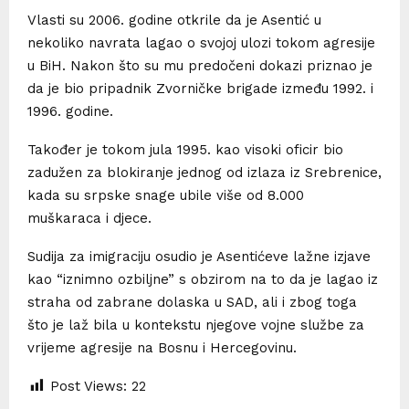
Vlasti su 2006. godine otkrile da je Asentić u
nekoliko navrata lagao o svojoj ulozi tokom agresije
u BiH. Nakon što su mu predočeni dokazi priznao je
da je bio pripadnik Zvorničke brigade između 1992. i
1996. godine.
Također je tokom jula 1995. kao visoki oficir bio
zadužen za blokiranje jednog od izlaza iz Srebrenice,
kada su srpske snage ubile više od 8.000
muškaraca i djece.
Sudija za imigraciju osudio je Asentićeve lažne izjave
kao “iznimno ozbiljne” s obzirom na to da je lagao iz
straha od zabrane dolaska u SAD, ali i zbog toga
što je laž bila u kontekstu njegove vojne službe za
vrijeme agresije na Bosnu i Hercegovinu.
Post Views:
22