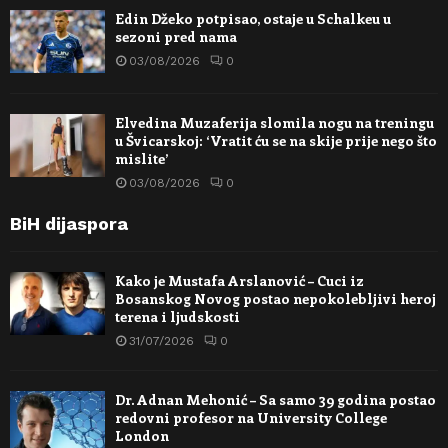
Edin Džeko potpisao, ostaje u Schalkeu u
sezoni pred nama
03/08/2026
0
Elvedina Muzaferija slomila nogu na treningu
u Švicarskoj: ‘Vratit ću se na skije prije nego što
mislite’
03/08/2026
0
BiH dijaspora
Kako je Mustafa Arslanović – Cuci iz
Bosanskog Novog postao nepokolebljivi heroj
terena i ljudskosti
31/07/2026
0
Dr. Adnan Mehonić – Sa samo 39 godina postao
redovni profesor na University College
London