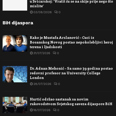
u Švicarskoj: ‘Vratit ću se na skije prije nego što
mislite’
03/08/2026
0
BiH dijaspora
Kako je Mustafa Arslanović – Cuci iz
Bosanskog Novog postao nepokolebljivi heroj
terena i ljudskosti
31/07/2026
0
Dr. Adnan Mehonić – Sa samo 39 godina postao
redovni profesor na University College
London
28/07/2026
0
Hurtić održao sastanak sa novim
rukovodstvom Svjetskog saveza dijaspore BiH
16/07/2026
0