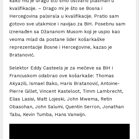
kako mu je drago što smo ostvarili plasman u
kvalifikacije. – Drago mi je što se Bosna i
Hercegovina palsirala u kvalifikacije. Pratio sam
gotovo sve utakmice i navijao za BiH. Posebnu sam
iznenađen sa Džananom Musom koji je uspio kao
veoma mlad da postane lider košarkaške
reprezentacije Bosne i Hercegovine, kazao je
Bratanović.
Selektor Eddy Casteels je za mečeve sa BiH i
Francuskom odabrao ove košarkaše: Thomas
Akyazili, Ismael Bako, Haris Bratanović, Antoine-
Pierre Gillet, Vincent Kasteloot, Timm Lambrecht,
Elias Lasisi, Matt Lojeski, John Mwema, Retin
Obasohan, John Salumi, Quentin Serron, Jonathan
Tabu, Kevin Tumba, Hans Vanwijn.