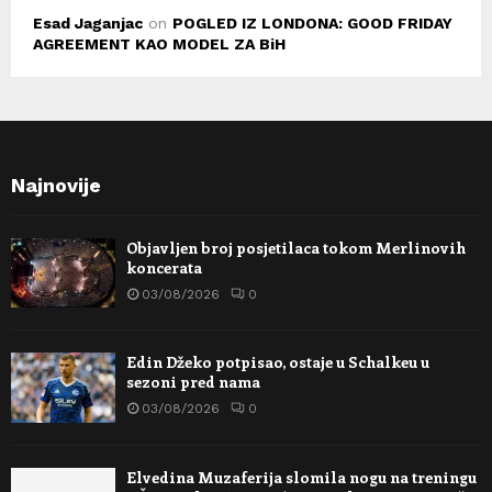
Esad Jaganjac
on
POGLED IZ LONDONA: GOOD FRIDAY
AGREEMENT KAO MODEL ZA BiH
Najnovije
Objavljen broj posjetilaca tokom Merlinovih
koncerata
03/08/2026
0
Edin Džeko potpisao, ostaje u Schalkeu u
sezoni pred nama
03/08/2026
0
Elvedina Muzaferija slomila nogu na treningu