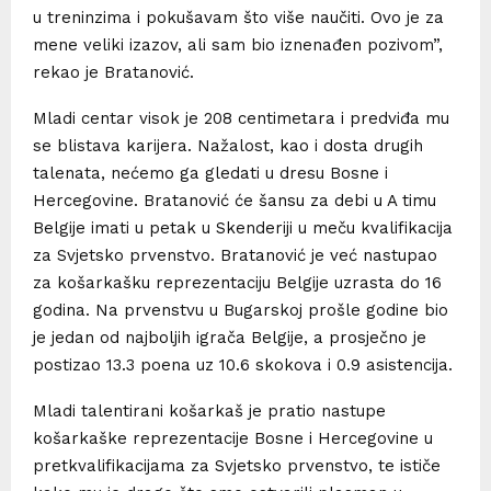
u treninzima i pokušavam što više naučiti. Ovo je za
mene veliki izazov, ali sam bio iznenađen pozivom”,
rekao je Bratanović.
Mladi centar visok je 208 centimetara i predviđa mu
se blistava karijera. Nažalost, kao i dosta drugih
talenata, nećemo ga gledati u dresu Bosne i
Hercegovine. Bratanović će šansu za debi u A timu
Belgije imati u petak u Skenderiji u meču kvalifikacija
za Svjetsko prvenstvo. Bratanović je već nastupao
za košarkašku reprezentaciju Belgije uzrasta do 16
godina. Na prvenstvu u Bugarskoj prošle godine bio
je jedan od najboljih igrača Belgije, a prosječno je
postizao 13.3 poena uz 10.6 skokova i 0.9 asistencija.
Mladi talentirani košarkaš je pratio nastupe
košarkaške reprezentacije Bosne i Hercegovine u
pretkvalifikacijama za Svjetsko prvenstvo, te ističe