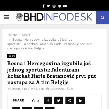
Facebook
Twitter
Instagram
Pinterest
Youtube
PRIMARY
MENU
Home
Sport
Bosna i Hercegovina izgubila još jednog
sportistu:Talentirani košarkaš Haris Bratanović prvi put
nastupa za A tim Belgije
Sport
Bosna i Hercegovina izgubila još
jednog sportistu:Talentirani
košarkaš Haris Bratanović prvi put
nastupa za A tim Belgije
by
Urednik BiH Info Desk
21/02/2018
0
SHARE
0