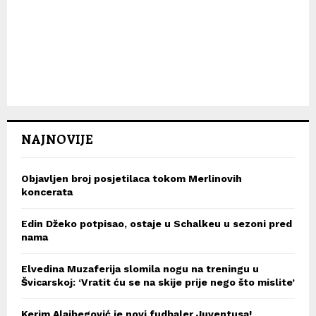
NAJNOVIJE
Objavljen broj posjetilaca tokom Merlinovih
koncerata
Edin Džeko potpisao, ostaje u Schalkeu u sezoni pred
nama
Elvedina Muzaferija slomila nogu na treningu u
Švicarskoj: ‘Vratit ću se na skije prije nego što mislite’
Kerim Alajbegović je novi fudbaler Juventusa!