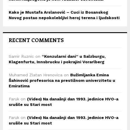
Kako je Mustafa Arslanović – Cuci iz Bosanskog
Novog postao nepokolebljivi heroj terena i ljudskosti
RECENT COMMENTS
Samir Ruznic
on
“Konzularni dani” u Salzburgu,
Klagenfurtu, Innsbrucku i pokrajini Vorarlberg
Muhamed Zlatan Hrenovica
on
Bužimljanka Emina
Šahinović profesorica na prestižnom univerzitetu u
Emiratima
Faruk
on
(Video) Na današnji dan 1993. jedinice HVO-a
srušile su Stari most
Faruk
on
(Video) Na današnji dan 1993. jedinice HVO-a
srušile su Stari most