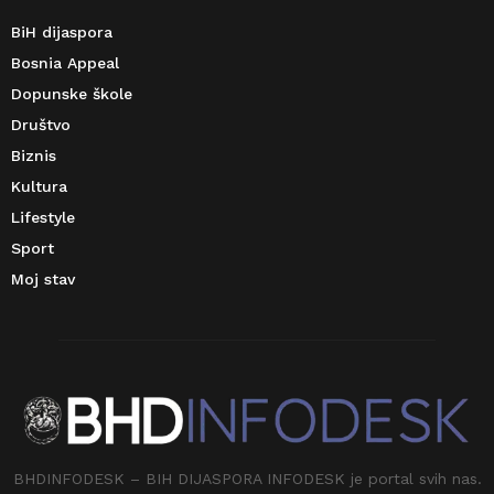
BiH dijaspora
Bosnia Appeal
Dopunske škole
Društvo
Biznis
Kultura
Lifestyle
Sport
Moj stav
BHDINFODESK – BIH DIJASPORA INFODESK je portal svih nas.