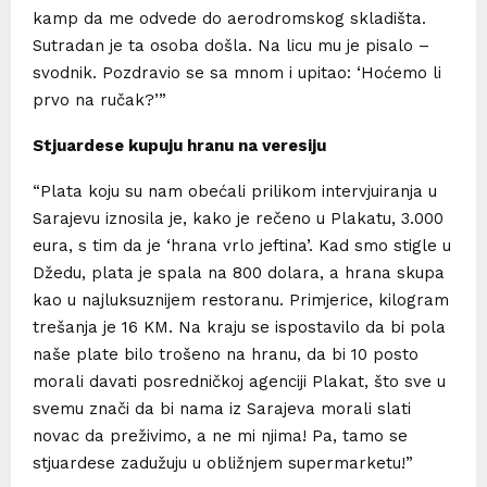
kamp da me odvede do aerodromskog skladišta.
Sutradan je ta osoba došla. Na licu mu je pisalo –
svodnik. Pozdravio se sa mnom i upitao: ‘Hoćemo li
prvo na ručak?’”
Stjuardese kupuju hranu na veresiju
“Plata koju su nam obećali prilikom intervjuiranja u
Sarajevu iznosila je, kako je rečeno u Plakatu, 3.000
eura, s tim da je ‘hrana vrlo jeftina’. Kad smo stigle u
Džedu, plata je spala na 800 dolara, a hrana skupa
kao u najluksuznijem restoranu. Primjerice, kilogram
trešanja je 16 KM. Na kraju se ispostavilo da bi pola
naše plate bilo trošeno na hranu, da bi 10 posto
morali davati posredničkoj agenciji Plakat, što sve u
svemu znači da bi nama iz Sarajeva morali slati
novac da preživimo, a ne mi njima! Pa, tamo se
stjuardese zadužuju u obližnjem supermarketu!”