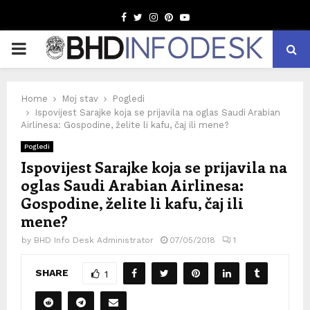
Facebook
Twitter
Instagram
Pinterest
Youtube
PRIMARY
MENU
Home
Moj stav
Pogledi
Ispovijest Sarajke koja se prijavila na oglas Saudi Arabian
Airlinesa: Gospodine, želite li kafu, čaj ili mene?
Pogledi
Ispovijest Sarajke koja se prijavila na
oglas Saudi Arabian Airlinesa:
Gospodine, želite li kafu, čaj ili
mene?
by
BHD Info Desk Administrator
07/05/2018
1
SHARE
1