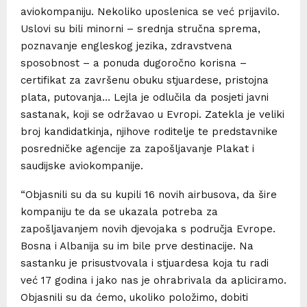
aviokompaniju. Nekoliko uposlenica se već prijavilo.
Uslovi su bili minorni – srednja stručna sprema,
poznavanje engleskog jezika, zdravstvena
sposobnost – a ponuda dugoročno korisna –
certifikat za završenu obuku stjuardese, pristojna
plata, putovanja… Lejla je odlučila da posjeti javni
sastanak, koji se održavao u Evropi. Zatekla je veliki
broj kandidatkinja, njihove roditelje te predstavnike
posredničke agencije za zapošljavanje Plakat i
saudijske aviokompanije.
“Objasnili su da su kupili 16 novih airbusova, da šire
kompaniju te da se ukazala potreba za
zapošljavanjem novih djevojaka s područja Evrope.
Bosna i Albanija su im bile prve destinacije. Na
sastanku je prisustvovala i stjuardesa koja tu radi
već 17 godina i jako nas je ohrabrivala da apliciramo.
Objasnili su da ćemo, ukoliko položimo, dobiti