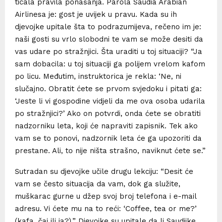
ticala pravila ponašanja. Parola Saudia Arabian
Airlinesa je: gost je uvijek u pravu. Kada su ih
djevojke upitale šta to podrazumijeva, rečeno im je:
naši gosti su vrlo slobodni te vam se može desiti da
vas udare po stražnjici. Šta uraditi u toj situaciji? “Ja
sam dobacila: u toj situaciji ga polijem vrelom kafom
po licu. Međutim, instruktorica je rekla: ‘Ne, ni
slučajno. Obratit ćete se prvom svjedoku i pitati ga:
‘Jeste li vi gospodine vidjeli da me ova osoba udarila
po stražnjici?’ Ako on potvrdi, onda ćete se obratiti
nadzorniku leta, koji će napraviti zapisnik. Tek ako
vam se to ponovi, nadzornik leta će ga upozoriti da
prestane. Ali, to nije ništa strašno, naviknut ćete se.”
Sutradan su djevojke učile drugu lekciju: “Desit će
vam se često situacija da vam, dok ga služite,
muškarac gurne u džep svoj broj telefona i e-mail
adresu. Vi ćete mu na to reći: ‘Coffee, tea or me?’
(kafa, čaj ili ja?).” Djevojke su upitale da li Saudijke