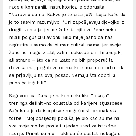
rade u kompaniji. Instruktorica je odbrusila:
“Naravno da ne! Kakvo je to pitanje?!” Lejla kaže da
je to sasvim razumljivo. “Oni zapošljavaju djevojke iz
drugih zemalja, jer ne žele da njihove žene neko
mlati po guzici u avionu! Bilo mi je jasno da nas
regrutiraju samo da bi manipulirali nama, jer svoje
žene ne mogu izrabljivati ni seksualno ni finansijski,
ali strane – što da ne! Zato ne bih preporučila
djevojkama, pogotovo onima koje imaju porodicu, da
se prijavljuju na ovaj posao. Nemaju šta dobiti, a
puno će izgubiti.”
Sugovornica Dana je nakon nekoliko “lekcija”
treninga definitivno odustala od karijere stjuardese.
Sačekala je da iscrpi sve mogućnosti pronalaska
torbe. “Moj posljednji pokušaj je bio kad su me na
sve moje molbe poslali u jedan ured za istražne
radnje. Primili su me i rekli da će poslati nekoga u