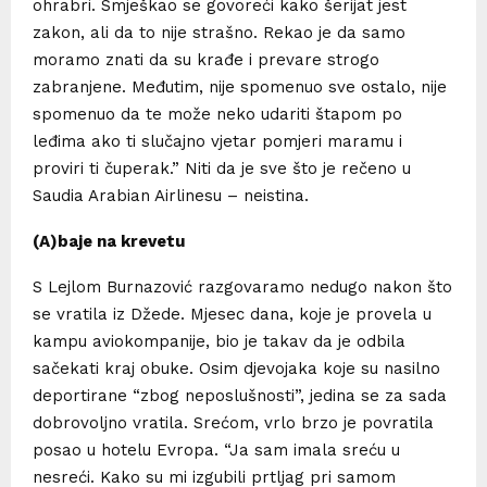
ohrabri. Smješkao se govoreći kako šerijat jest
zakon, ali da to nije strašno. Rekao je da samo
moramo znati da su krađe i prevare strogo
zabranjene. Međutim, nije spomenuo sve ostalo, nije
spomenuo da te može neko udariti štapom po
leđima ako ti slučajno vjetar pomjeri maramu i
proviri ti čuperak.” Niti da je sve što je rečeno u
Saudia Arabian Airlinesu – neistina.
(A)baje na krevetu
S Lejlom Burnazović razgovaramo nedugo nakon što
se vratila iz Džede. Mjesec dana, koje je provela u
kampu aviokompanije, bio je takav da je odbila
sačekati kraj obuke. Osim djevojaka koje su nasilno
deportirane “zbog neposlušnosti”, jedina se za sada
dobrovoljno vratila. Srećom, vrlo brzo je povratila
posao u hotelu Evropa. “Ja sam imala sreću u
nesreći. Kako su mi izgubili prtljag pri samom