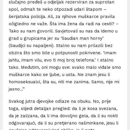
slučajno pređeš u odjeljak rezerviran za suprotan
spol, odmah te neko otpozadi udari štapom –
šerijatska policija. Ali, za njihove muškarce pravila
očigledno ne važe. Šta ima žena da radi na cesti? –
Tako su nam govorili. Savjetovali su nas da idemo u
grad u grupicama jer su ‘Saudian man horny’
(Saudijci su napaljeni). Stalno su nam prilazili bez
obzira što smo bile u potpunosti pokrivene. ‘Imam
jahtu, imam vilu, evo ti moj broj telefona.’ I stalno
tako. Međutim, oni mogu sve: svako malo viđale smo
muškarce kako se ljube, u usta. Ne znam jesu li
homoseksualci, šta su, niti me zanima. Samo, nije mi
jasno…”
Svakog jutra djevojke odlaze na obuku. No, prije
toga, slijedi detaljan pregled: da li je kosa svezana,
da je zalizana, da li ima dovoljno gela, da li su nokti
odgovarajući, da li su pretjerano našminkane, jesu li