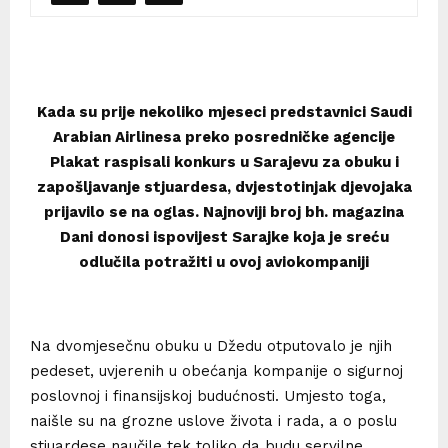
Kada su prije nekoliko mjeseci predstavnici Saudi
Arabian Airlinesa preko posredničke agencije
Plakat raspisali konkurs u Sarajevu za obuku i
zapošljavanje stjuardesa, dvjestotinjak djevojaka
prijavilo se na oglas. Najnoviji broj bh. magazina
Dani donosi ispovijest Sarajke koja je sreću
odlučila potražiti u ovoj aviokompaniji
Na dvomjesečnu obuku u Džedu otputovalo je njih
pedeset, uvjerenih u obećanja kompanije o sigurnoj
poslovnoj i finansijskoj budućnosti. Umjesto toga,
naišle su na grozne uslove života i rada, a o poslu
stjuardese naučile tek toliko da budu servilne