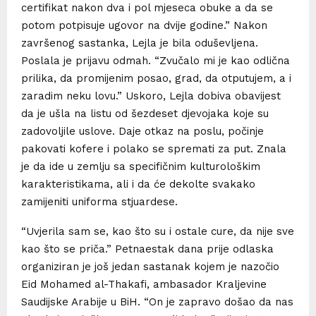
certifikat nakon dva i pol mjeseca obuke a da se
potom potpisuje ugovor na dvije godine.” Nakon
završenog sastanka, Lejla je bila oduševljena.
Poslala je prijavu odmah. “Zvučalo mi je kao odlična
prilika, da promijenim posao, grad, da otputujem, a i
zaradim neku lovu.” Uskoro, Lejla dobiva obavijest
da je ušla na listu od šezdeset djevojaka koje su
zadovoljile uslove. Daje otkaz na poslu, počinje
pakovati kofere i polako se spremati za put. Znala
je da ide u zemlju sa specifičnim kulturološkim
karakteristikama, ali i da će dekolte svakako
zamijeniti uniforma stjuardese.
“Uvjerila sam se, kao što su i ostale cure, da nije sve
kao što se priča.” Petnaestak dana prije odlaska
organiziran je još jedan sastanak kojem je nazočio
Eid Mohamed al-Thakafi, ambasador Kraljevine
Saudijske Arabije u BiH. “On je zapravo došao da nas