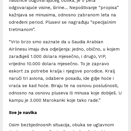
naušnice odgovarajućeg oblika, je li peta
odgovarajuće visine, širine… Nepoštivanje “propisa”
kažnjava se minusima, odnosno zabranom leta na
određeni period. Plusevi se nagrađuju “specijalnim
tretmanom”.
“Vrlo brzo smo saznale da u Saudia Arabian
Airlinesu imaju dva odjeljenja: jedno, obično, u kojem
zarađuješ 1.000 dolara mjesečno, i drugo, VIP,
vrijedno 10.000 dolara mjesečno. To je zapravo
eskort za potrebe kralja i njegove porodice. Kralj
naruči tri aviona, odabere posadu, ide gdje hoće i
vraća se kad hoće. Biraju te na osnovu poslušnosti,
odnosno na osnovu pluseva ili minusa koje dobiješ. U
kampu je 3.000 Marokanki koje tako rade.”
Sve je navika
Osim bezbjednosnih situacija, obuka se uglavnom