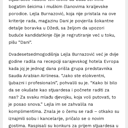
bogatim šeicima i muškim članovima kraljevske
porodice. Lejla Burnazović, koja nije pristala na ove
kriterije rada, magazinu Dani je povjerila šokantne
detalje boravka u Džedi, sa željom da upozori
buduće kandidatkinje čije je regrutiranje već u toku,
pišu “Dani“.
Dvadesetsedmogodišnja Lejla Burnazović već je dvije
godine radila na recepciji sarajevskog hotela Evropa
kada joj je jednog dana prišla grupa predstavnika
Saudia Arabian Airlinesa. “Jako ste elokventni,
ljubazni i profesionalni”, pohvalili su je. “Kako bi bilo
da se okušate kao stjuardesa i počnete raditi za
nas? Za svaku mlađu djevojku, koja voli putovati, to
je posao snova.” Lejla im se zahvalila na
komplimentima. Znala je o čemu se radi – otkako su
iznajmili sobu i kancelarije, pričalo se o novim
gostima. Raspisali su konkurs za prijem stjuardesa u