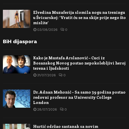
Elvedina Muzaferija slomila nogu na treningu
u Švicarskoj: ‘Vratit ću se na skije prije nego što
mislite’
03/08/2026
0
BiH dijaspora
Kako je Mustafa Arslanović – Cuci iz
Bosanskog Novog postao nepokolebljivi heroj
terena i ljudskosti
31/07/2026
0
Dr. Adnan Mehonić – Sa samo 39 godina postao
redovni profesor na University College
London
28/07/2026
0
Hurtić održao sastanak sa novim