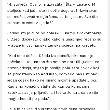
14. stoljeća. Ova joj je uzvratila: ‘Šta vi znate o 14.
stoljeću kad još niste ni dotle dogurali?’ Izvinjavam
se, možda zvučim ogorčeno, ali to i jesam. Sve što
su nam predstavili je laž.”
Jedino što je cure po dolasku u kamp aviokompanije
u Džedi dočekalo onako kako je unaprijed rečeno su
– abaje (muslimanska ženska odjeća) na krevetu.
“Kad smo došli u Džedu iza ponoći, niko nas nije
dočekao, i tek nakon što smo se obratili ljudima na
obzebjeđenju, stigao je poslije pola sata čovjek koji
se predstavio kao Abdullah, odmjerio nas i strpao u
jedan ćošak kako ne bismo nikome upadale u oči.
Kad smo konačno stigle do kampa kompanije,
zatekla nas je prljavština i toliko žohara da se nije
moglo hodati po podu.”
Lejla je najveći dio vremena prvih dana provodila