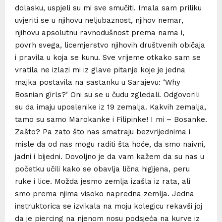
dolasku, uspjeli su mi sve smučiti. Imala sam priliku
uvjeriti se u njihovu neljubaznost, njihov nemar,
njihovu apsolutnu ravnodušnost prema nama i,
povrh svega, licemjerstvo njihovih društvenih običaja
i pravila u koja se kunu. Sve vrijeme otkako sam se
vratila ne izlazi mi iz glave pitanje koje je jedna
majka postavila na sastanku u Sarajevu: ‘Why
Bosnian girls?’ Oni su se u čudu zgledali. Odgovorili
su da imaju uposlenike iz 19 zemalja. Kakvih zemalja,
tamo su samo Marokanke i Filipinke! I mi – Bosanke.
Zašto? Pa zato što nas smatraju bezvrijednima i
misle da od nas mogu raditi šta hoće, da smo naivni,
jadni i bijedni. Dovoljno je da vam kažem da su nas u
početku učili kako se obavlja lična higijena, peru
ruke i lice. Možda jesmo zemlja izašla iz rata, ali
smo prema njima visoko napredna zemlja. Jedna
instruktorica se izvikala na moju kolegicu rekavši joj
da je piercing na njenom nosu podsjeća na kurve iz