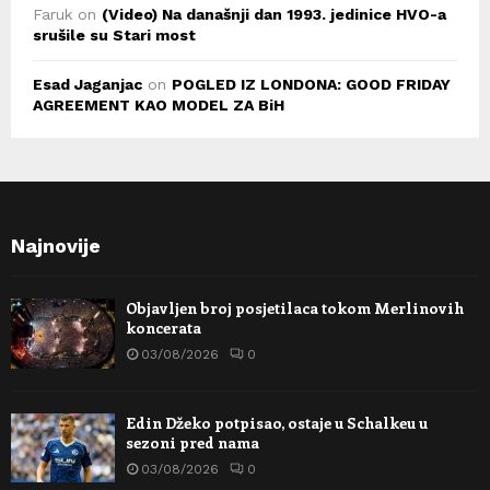
Faruk
on
(Video) Na današnji dan 1993. jedinice HVO-a
srušile su Stari most
Esad Jaganjac
on
POGLED IZ LONDONA: GOOD FRIDAY
AGREEMENT KAO MODEL ZA BiH
Najnovije
Objavljen broj posjetilaca tokom Merlinovih
koncerata
03/08/2026
0
Edin Džeko potpisao, ostaje u Schalkeu u
sezoni pred nama
03/08/2026
0