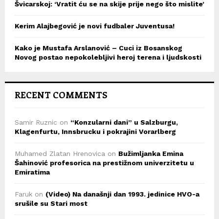
Švicarskoj: ‘Vratit ću se na skije prije nego što mislite’
Kerim Alajbegović je novi fudbaler Juventusa!
Kako je Mustafa Arslanović – Cuci iz Bosanskog
Novog postao nepokolebljivi heroj terena i ljudskosti
RECENT COMMENTS
Samir Ruznic
on
“Konzularni dani” u Salzburgu,
Klagenfurtu, Innsbrucku i pokrajini Vorarlberg
Muhamed Zlatan Hrenovica
on
Bužimljanka Emina
Šahinović profesorica na prestižnom univerzitetu u
Emiratima
Faruk
on
(Video) Na današnji dan 1993. jedinice HVO-a
srušile su Stari most