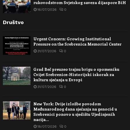
rukovodstvom Svjetskog saveza dijaspore BiH
16/07/2026
0
Društvo
Urgent Concern: Growing Institutional
Pressure on the Srebrenica Memorial Center
31/07/2026
0
Grad Beč preuzeo trajnu brigu o spomeniku
Cvijet Srebrenice-Historijski iskorak za
kulturu sjećanja u Evropi
31/07/2026
0
New York: Dvije izložbe povodom
Međunarodnog dana sjećanja na genocid u
Srebrenici ponovo u sjedištu Ujedinjenih
nacija…
18/07/2026
0