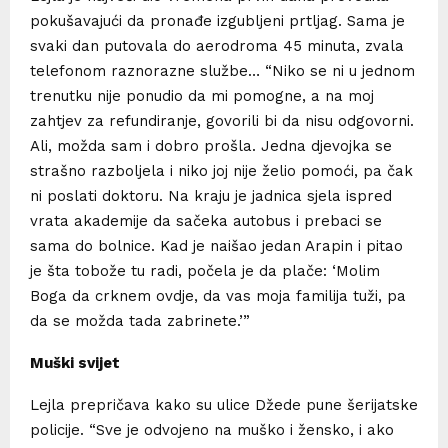
pokušavajući da pronađe izgubljeni prtljag. Sama je
svaki dan putovala do aerodroma 45 minuta, zvala
telefonom raznorazne službe… “Niko se ni u jednom
trenutku nije ponudio da mi pomogne, a na moj
zahtjev za refundiranje, govorili bi da nisu odgovorni.
Ali, možda sam i dobro prošla. Jedna djevojka se
strašno razboljela i niko joj nije želio pomoći, pa čak
ni poslati doktoru. Na kraju je jadnica sjela ispred
vrata akademije da sačeka autobus i prebaci se
sama do bolnice. Kad je naišao jedan Arapin i pitao
je šta tobože tu radi, počela je da plače: ‘Molim
Boga da crknem ovdje, da vas moja familija tuži, pa
da se možda tada zabrinete.’”
Muški svijet
Lejla prepričava kako su ulice Džede pune šerijatske
policije. “Sve je odvojeno na muško i žensko, i ako