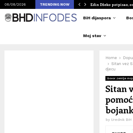
om Merlinovih koncerata
Edin Džeko potpisao, o
08/08/2026
TRENDING NOW
BiH dijaspora
Bo
Moj stav
Home
Dopu
Sitan vez S
djecu
Govor zemlje moj
Sitan 
pomoć 
bojank
by
Urednik BiH