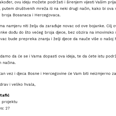
ođer, ovu ideju možete podržati i širenjem vijesti Vašim prija
 putem društvenih mreža ili na neki drugi način, kako bi ova vi
g broja Bosanaca i Hercegovaca.
ma namjeru niti želju da zarađuje novac od ove bojanke. Cilj
anke dođu do što većeg broja djece, bez obzira na imovinsko 
ac bude prepreka znanju i želji djece da nauče više o našoj his
adamo da će se i Vama dopasti ova ideja, te da ćete istu podr
 načina.
tan vez i djeca Bosne i Hercegovine će Vam biti neizmjerno za
rav i veliko hvala,
tafić
 projektu
ws:
27