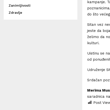
kampanje. Tak
Zanimljivosti
poznanicima,
Zdravlje
do što veće
Sitan vez ne
jeste da boj
želimo da nov
kulturi.
Uistinu se n
od ponuđenih
Udruženje Si
Srdačan pozd
Merima Mus
saradnica na
Post Vie