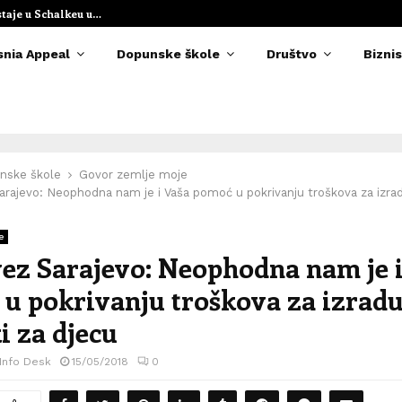
staje u Schalkeu u…
Elvedina Muzaf
snia Appeal
Dopunske škole
Društvo
Biznis
nske škole
Govor zemlje moje
arajevo: Neophodna nam je i Vaša pomoć u pokrivanju troškova za izrad
e
vez Sarajevo: Neophodna nam je 
u pokrivanju troškova za izrad
i za djecu
 Info Desk
15/05/2018
0