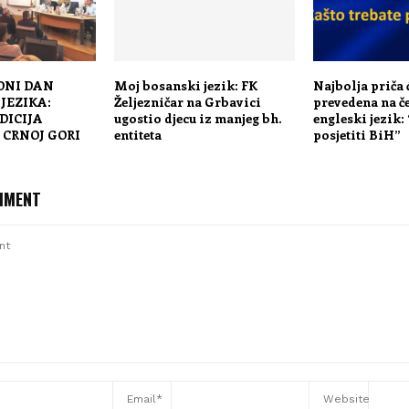
NI DAN
Moj bosanski jezik: FK
Najbolja priča ć
JEZIKA:
Željezničar na Grbavici
prevedena na če
DICIJA
ugostio djecu iz manjeg bh.
engleski jezik:
 CRNOJ GORI
entiteta
posjetiti BiH”
MMENT