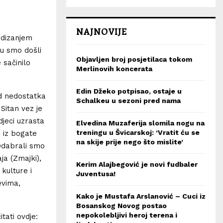
NAJNOVIJE
odizanjem
nju smo došli
Objavljen broj posjetilaca tokom
 sačinilo
Merlinovih koncerata
Edin Džeko potpisao, ostaje u
d nedostatka
Schalkeu u sezoni pred nama
Sitan vez je
djeci uzrasta
Elvedina Muzaferija slomila nogu na
treningu u Švicarskoj: ‘Vratit ću se
e iz bogate
na skije prije nego što mislite’
Odabrali smo
a (Zmajki),
Kerim Alajbegović je novi fudbaler
kulture i
Juventusa!
evima,
Kako je Mustafa Arslanović – Cuci iz
Bosanskog Novog postao
nepokolebljivi heroj terena i
tati ovdje: