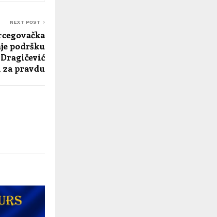
NEXT POST
rcegovačka
aje podršku
Dragičević
i za pravdu