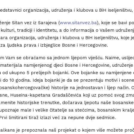
dstavnici organizacija, udruženja i klubova u BiH iseljeništvu,
enje Sitan vez iz Sarajeva (
www.sitanvez.ba
), koje se bavi p
. kulturi, tradiciji i identitetu, a do informacija o Vašem udruže
a organizacija, udruženja i klubova u BiH iseljeništvu, koje je
 za ljudska prava i izbjeglice Bosne i Hercegovine.
m Vam se obraćamo sa jednom lijepom viješću. Naime, uslije
materijala namijenjenog djeci Bosne i Hercegovine, udruženje 
u od ukupno 5 prelijepih bojanki. Ove bojanke su namijenjene 
 do 10 godina. Ideja bojanki je da se prezentuju motivi i scen
sanskohercegovačke) historije na jednostavan i lijep način. 
sne, Huseina-kapetana Gradaščevića koji uz pomoć svog zmaj
amenite historijske trenutke, dočarava ljepotu naše bosanske 
n upoznaje male i velike čitatelje sa stećcima, bosanskim kralj
vi limitirani tiraž izlazi već za nepune dvije sedmice.
alkans je prepoznala naš projekat o kojem više možete proči