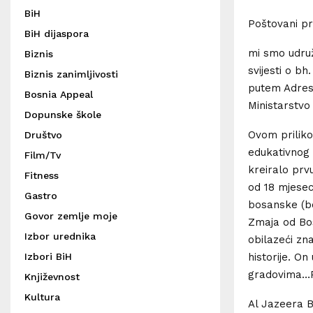
BiH
Poštovani pre
BiH dijaspora
mi smo udruž
Biznis
svijesti o bh
Biznis zanimljivosti
putem Adresar
Bosnia Appeal
Ministarstvo
Dopunske škole
Ovom priliko
Društvo
edukativnog 
Film/Tv
kreiralo prv
Fitness
od 18 mjeseci
Gastro
bosanske (bo
Govor zemlje moje
Zmaja od Bo
Izbor urednika
obilazeći zn
Izbori BiH
historije. O
gradovima…Pr
Književnost
Kultura
Al Jazeera B