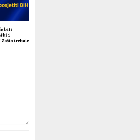
e biti
ški i
 “Zašto trebate