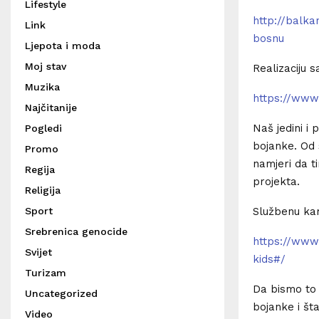
Lifestyle
http://balka
Link
bosnu
Ljepota i moda
Moj stav
Realizaciju 
Muzika
https://www
Najčitanije
Naš jedini i 
Pogledi
bojanke. Od 
Promo
namjeri da t
Regija
projekta.
Religija
Sport
Službenu ka
Srebrenica genocide
https://www
Svijet
kids#/
Turizam
Da bismo to 
Uncategorized
bojanke i št
Video