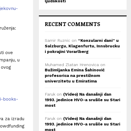
ljudskosti
vjekovnu-
RECENT COMMENTS
ruženja:
Samir Ruznic
on
“Konzularni dani” u
Salzburgu, Klagenfurtu, Innsbrucku
i pokrajini Vorarlberg
sti ove
mpanju, u
Muhamed Zlatan Hrenovica
on
u ovog
Bužimljanka Emina Šahinović
profesorica na prestižnom
univerzitetu u Emiratima
Faruk
on
(Video) Na današnji dan
i-books-
1993. jedinice HVO-a srušile su Stari
most
Faruk
on
(Video) Na današnji dan
a za izradu
1993. jedinice HVO-a srušile su Stari
rowdfunding
most