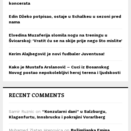
koncerata
Edin Džeko potpisao, ostaje u Schalkeu u sezoni pred
nama
Elvedina Muzaferija slomila nogu na treningu u
Švicarskoj: ‘Vratit ću se na skije prije nego što mislite’
Kerim Alajbegović je novi fudbaler Juventusa!
Kako je Mustafa Arslanović – Cuci iz Bosanskog
Novog postao nepokolebljivi heroj terena i ljudskosti
RECENT COMMENTS
Samir Ruznic
on
“Konzularni dani” u Salzburgu,
Klagenfurtu, Innsbrucku i pokrajini Vorarlberg
Muhamed Zlatan Hrenovica
on
Bužimljanka Emina