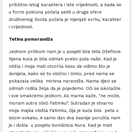
približno istog karaktera i iste vrijednosti, a kada se
u formi poklona počela seliti u druge sfere
društvenog života počela je mjenjati svrhu, karakter
i vrijednost.
Tetina pomorandža
Jednom prilikom nam je u posjeti bila teta Džefince.
Njena kuća je bila odmah preko puta naše. Kad je
otišla i moja mati otvorila kesu da vidimo što je
donijela, kako se to obično i činilo, pred nama se
pokazala velika mirisna narandža. Nama djeci se
odmah rodila želja da je pojedemo. Oči se iskolačile
i sve smakćemo jezikom. Ali mama kaže, “ne može,
moram sutra obići Fatimku“. Sutradan je stvarno
moja majka obišla Fatimku, čija je kuća bila peta u
istom sokaku. A samo dan dva kasnije poručila nam
je i došla u posjetu komšinica Nura. Kad je mati