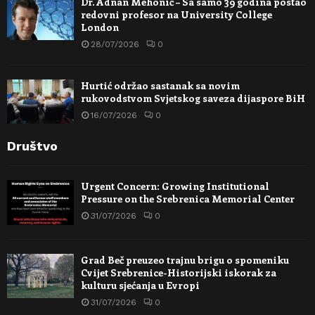
Dr. Adnan Mehonić – Sa samo 39 godina postao
redovni profesor na University College
London
28/07/2026
0
Hurtić održao sastanak sa novim
rukovodstvom Svjetskog saveza dijaspore BiH
16/07/2026
0
Društvo
Urgent Concern: Growing Institutional
Pressure on the Srebrenica Memorial Center
31/07/2026
0
Grad Beč preuzeo trajnu brigu o spomeniku
Cvijet Srebrenice-Historijski iskorak za
kulturu sjećanja u Evropi
31/07/2026
0