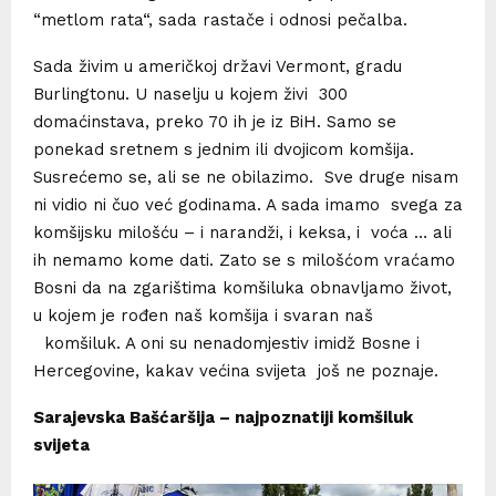
“metlom rata“, sada rastače i odnosi pečalba.
Sada živim u američkoj državi Vermont, gradu
Burlingtonu. U naselju u kojem živi 300
domaćinstava, preko 70 ih je iz BiH. Samo se
ponekad sretnem s jednim ili dvojicom komšija.
Susrećemo se, ali se ne obilazimo. Sve druge nisam
ni vidio ni čuo već godinama. A sada imamo svega za
komšijsku milošću – i narandži, i keksa, i voća … ali
ih nemamo kome dati. Zato se s milošćom vraćamo
Bosni da na zgarištima komšiluka obnavljamo život,
u kojem je rođen naš komšija i svaran naš
komšiluk. A oni su nenadomjestiv imidž Bosne i
Hercegovine, kakav većina svijeta još ne poznaje.
Sarajevska Bašćaršija – najpoznatiji komšiluk
svijeta