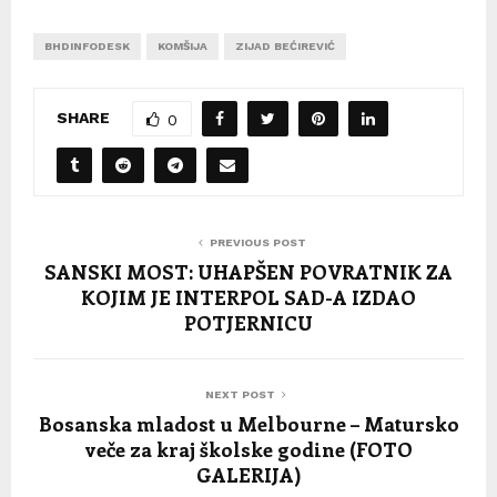
BHDINFODESK
KOMŠIJA
ZIJAD BEĆIREVIĆ
SHARE
0
PREVIOUS POST
SANSKI MOST: UHAPŠEN POVRATNIK ZA
KOJIM JE INTERPOL SAD-A IZDAO
POTJERNICU
NEXT POST
Bosanska mladost u Melbourne – Matursko
veče za kraj školske godine (FOTO
GALERIJA)