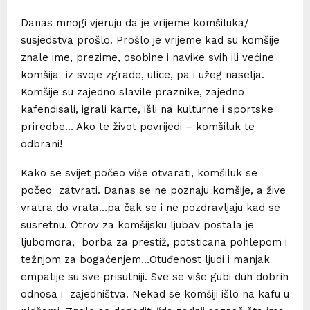
Danas mnogi vjeruju da je vrijeme komšiluka/
susjedstva prošlo. Prošlo je vrijeme kad su komšije
znale ime, prezime, osobine i navike svih ili većine
komšija iz svoje zgrade, ulice, pa i užeg naselja.
Komšije su zajedno slavile praznike, zajedno
kafendisali, igrali karte, išli na kulturne i sportske
priredbe… Ako te život povrijedi – komšiluk te
odbrani!
Kako se svijet počeo više otvarati, komšiluk se
počeo zatvrati. Danas se ne poznaju komšije, a žive
vratra do vrata…pa čak se i ne pozdravljaju kad se
susretnu. Otrov za komšijsku ljubav postala je
ljubomora, borba za prestiž, potsticana pohlepom i
težnjom za bogaćenjem…Otuđenost ljudi i manjak
empatije su sve prisutniji. Sve se više gubi duh dobrih
odnosa i zajedništva. Nekad se komšiji išlo na kafu u