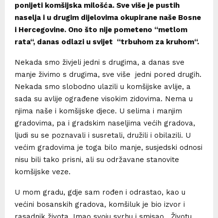
ponijeti komšijska milošća. Sve više je pustih
naselja i u drugim dijelovima okupirane naše Bosne
i Hercegovine. Ono što nije pometeno
“
metlom
rata“, danas odlazi u svijet
“
trbuhom za kruhom“.
Nekada smo živjeli jedni s drugima, a danas sve
manje živimo s drugima, sve više jedni pored drugih.
Nekada smo slobodno ulazili u komšijske avlije, a
sada su avlije ograđene visokim zidovima. Nema u
njima naše i komšijske djece. U selima i manjim
gradovima, pa i gradskim naseljima većih gradova,
ljudi su se poznavali i susretali, družili i obilazili. U
većim gradovima je toga bilo manje, susjedski odnosi
nisu bili tako prisni, ali su održavane stanovite
komšijske veze.
U mom gradu, gdje sam rođen i odrastao, kao u
većini bosanskih gradova, komšiluk je bio izvor i
rasadnik života. Imao svoju svrhu i smisao. Životu