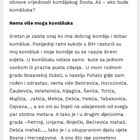
obnove vrijednosti komšijskog života. Ali – ako bude
komšiluka?
Nema više moga komšiluka
Sretan je zaista onaj ko ima dobrog komšiju i dobar
komšiluk. Posljednji ratni sukobi u BiH rasturili su
moj komšiluk i moje komšije su se rasule širem
svijeta. U komšiluku ostale samo kuće sa jednom
osobom ili prazna pusta zdanja. U mom rodnom
gradu Bosanskoj Dubici, u naselju Puhalo gdje sam
rođen i odrastao, nema više Bećirevića, Horozovića,
Čauševića, Veletalnića, Alijagića, Šerića, Torića,
Mujčića, Jahića, Metića, Delića, Pekića, Tabakovića,
Ćejvana…, a svi oni su živjeli na udaljenosti od svega
par stotina metara. A tako je i u drugim dijelovima
grada –Petrinji, Urijama, Binječki, Bećrevića mahali,
Delića mahali…., tako je i u okuparanom dijelu cijele
Bosne i Hercegovine. A ono što nije pometeno