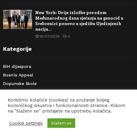
New York: Dvije izložbe povodom
Međunarodnog dana sjećanja na genocid u
Srebrenici ponovo u sjedištu Ujedinjenih
nacija…
18/07/2026
0
Kategorije
BiH dijaspora
Bosnia Appeal
Dopunske škole
Društvo
Koristimo kolačiće (cookies) za pružanje boljeg
Biznis
korisničkog iskustva i funkcionalnosti stranice. Klikom
Kultura
na "Slažem se" pristajete na upotrebu kolačića.
Lifestyle
Cookie settings
Slažem se
Sport
Moj stav