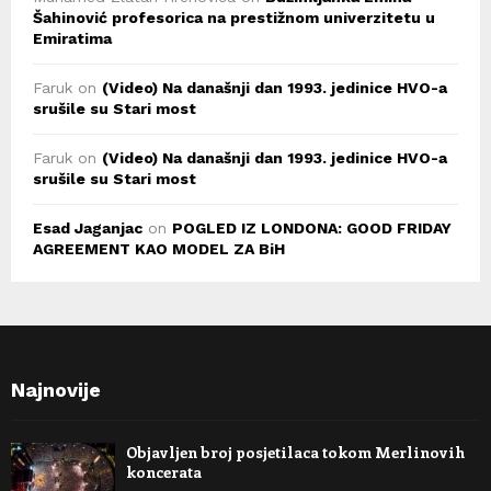
Šahinović profesorica na prestižnom univerzitetu u
Emiratima
Faruk
on
(Video) Na današnji dan 1993. jedinice HVO-a
srušile su Stari most
Faruk
on
(Video) Na današnji dan 1993. jedinice HVO-a
srušile su Stari most
Esad Jaganjac
on
POGLED IZ LONDONA: GOOD FRIDAY
AGREEMENT KAO MODEL ZA BiH
Najnovije
Objavljen broj posjetilaca tokom Merlinovih
koncerata