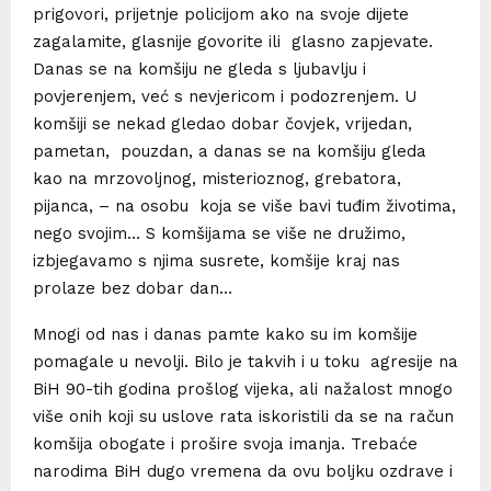
prigovori, prijetnje policijom ako na svoje dijete
zagalamite, glasnije govorite ili glasno zapjevate.
Danas se na komšiju ne gleda s ljubavlju i
povjerenjem, već s nevjericom i podozrenjem. U
komšiji se nekad gledao dobar čovjek, vrijedan,
pametan, pouzdan, a danas se na komšiju gleda
kao na mrzovoljnog, misterioznog, grebatora,
pijanca, – na osobu koja se više bavi tuđim životima,
nego svojim… S komšijama se više ne družimo,
izbjegavamo s njima susrete, komšije kraj nas
prolaze bez dobar dan…
Mnogi od nas i danas pamte kako su im komšije
pomagale u nevolji. Bilo je takvih i u toku agresije na
BiH 90-tih godina prošlog vijeka, ali nažalost mnogo
više onih koji su uslove rata iskoristili da se na račun
komšija obogate i prošire svoja imanja. Trebaće
narodima BiH dugo vremena da ovu boljku ozdrave i