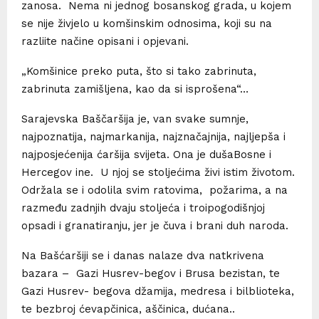
zanosa. Nema ni jednog bosanskog grada, u kojem
se nije živjelo u komšinskim odnosima, koji su na
razliite načine opisani i opjevani.
„Komšinice preko puta, što si tako zabrinuta,
zabrinuta zamišljena, kao da si isprošena“…
Sarajevska Baščaršija je, van svake sumnje,
najpoznatija, najmarkanija, najznačajnija, najljepša i
najposjećenija ćaršija svijeta. Ona je dušaBosne i
Hercegov ine. U njoj se stoljećima živi istim životom.
Održala se i odolila svim ratovima, požarima, a na
razmeđu zadnjih dvaju stoljeća i troipogodišnjoj
opsadi i granatiranju, jer je čuva i brani duh naroda.
Na Bašćaršiji se i danas nalaze dva natkrivena
bazara – Gazi Husrev-begov i Brusa bezistan, te
Gazi Husrev- begova džamija, medresa i bilblioteka,
te bezbroj ćevapčinica, aščinica, dućana..