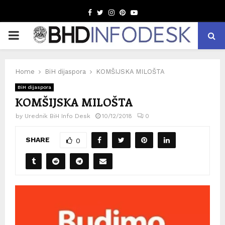
Facebook
Twitter
Instagram
Pinterest
Youtube
PRIMARY
MENU
Home
BiH dijaspora
KOMŠIJSKA MILOŠTA
BiH dijaspora
KOMŠIJSKA MILOŠTA
by
Urednik BiH Info Desk
10/12/2018
0
SHARE
0