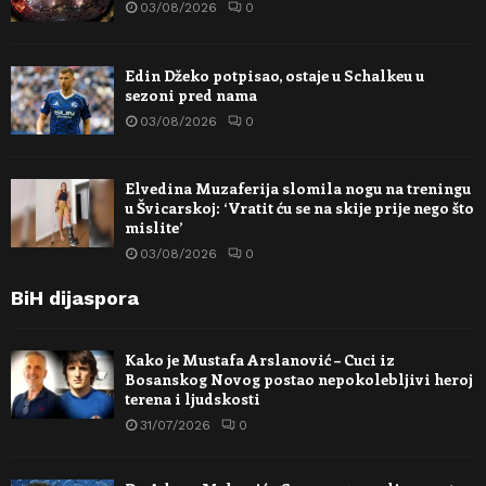
03/08/2026
0
Edin Džeko potpisao, ostaje u Schalkeu u
sezoni pred nama
03/08/2026
0
Elvedina Muzaferija slomila nogu na treningu
u Švicarskoj: ‘Vratit ću se na skije prije nego što
mislite’
03/08/2026
0
BiH dijaspora
Kako je Mustafa Arslanović – Cuci iz
Bosanskog Novog postao nepokolebljivi heroj
terena i ljudskosti
31/07/2026
0