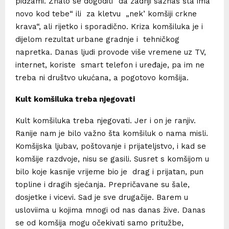
pidžami. Znalo se dogoditi “da zadnji saznaš šta ima
novo kod tebe“ ili za kletvu „nek’ komšiji crkne
krava“, ali rijetko i sporadično. Kriza komšiluka je i
dijelom rezultat urbane gradnje i tehničkog
napretka. Danas ljudi provode više vremene uz TV,
internet, koriste smart telefon i uređaje, pa im ne
treba ni društvo ukućana, a pogotovo komšija.
Kult komšiluka treba njegovati
Kult komšiluka treba njegovati. Jer i on je ranjiv.
Ranije nam je bilo važno šta komšiluk o nama misli.
Komšijska ljubav, poštovanje i prijateljstvo, i kad se
komšije razdvoje, nisu se gasili. Susret s komšijom u
bilo koje kasnije vrijeme bio je drag i prijatan, pun
topline i dragih sjećanja. Prepričavane su šale,
dosjetke i vicevi. Sad je sve drugačije. Barem u
usloviima u kojima mnogi od nas danas žive. Danas
se od komšija mogu očekivati samo pritužbe,