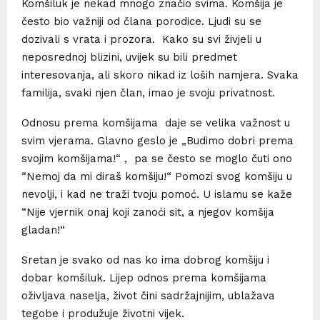
Komšiluk je nekad mnogo značio svima. Komšija je
često bio važniji od člana porodice. Ljudi su se
dozivali s vrata i prozora. Kako su svi živjeli u
neposrednoj blizini, uvijek su bili predmet
interesovanja, ali skoro nikad iz loših namjera. Svaka
familija, svaki njen član, imao je svoju privatnost.
Odnosu prema komšijama daje se velika važnost u
svim vjerama. Glavno geslo je „Budimo dobri prema
svojim komšijama!“ , pa se često se moglo čuti ono
“Nemoj da mi diraš komšiju!“ Pomozi svog komšiju u
nevolji, i kad ne traži tvoju pomoć. U islamu se kaže
“Nije vjernik onaj koji zanoći sit, a njegov komšija
gladan!“
Sretan je svako od nas ko ima dobrog komšiju i
dobar komšiluk. Lijep odnos prema komšijama
oživljava naselja, život čini sadržajnijim, ublažava
tegobe i produžuje životni vijek.