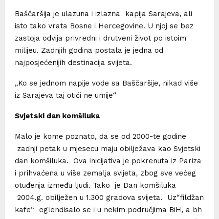
Baščaršija je ulazuna i izlazna kapija Sarajeva, ali
isto tako vrata Bosne i Hercegovine. U njoj se bez
zastoja odvija privredni i drutveni život po istoim
milijeu. Zadnjih godina postala je jedna od
najposjećenijih destinacija svijeta.
„Ko se jednom napije vode sa Baščaršije, nikad više
iz Sarajeva taj otići ne umije“
Svjetski dan komšiluka
Malo je kome poznato, da se od 2000-te godine
zadnji petak u mjesecu maju obilježava kao Svjetski
dan komšiluka. Ova inicijativa je pokrenuta iz Pariza
i prihvaćena u više zemalja svijeta, zbog sve većeg
otuđenja između ljudi. Tako je Dan komšiluka
2004.g. obilježen u 1.300 gradova svijeta. Uz“fildžan
kafe“ eglendisalo se i u nekim područjima BiH, a bh