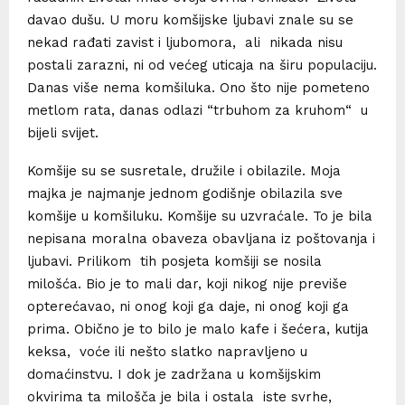
davao dušu. U moru komšijske ljubavi znale su se
nekad rađati zavist i ljubomora, ali nikada nisu
postali zarazni, ni od većeg uticaja na širu populaciju.
Danas više nema komšiluka. Ono što nije pometeno
metlom rata, danas odlazi “trbuhom za kruhom“ u
bijeli svijet.
Komšije su se susretale, družile i obilazile. Moja
majka je najmanje jednom godišnje obilazila sve
komšije u komšiluku. Komšije su uzvraćale. To je bila
nepisana moralna obaveza obavljana iz poštovanja i
ljubavi. Prilikom tih posjeta komšiji se nosila
milošća. Bio je to mali dar, koji nikog nije previše
opterećavao, ni onog koji ga daje, ni onog koji ga
prima. Obično je to bilo je malo kafe i šećera, kutija
keksa, voće ili nešto slatko napravljeno u
domaćinstvu. I dok je zadržana u komšijskim
okvirima ta milošča je bila i ostala iste svrhe,