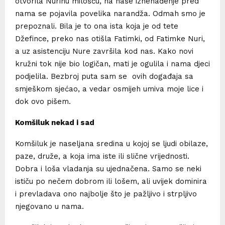
otvorila Nurinu milošću, na naše iznenađenje pred
nama se pojavila povelika narandža. Odmah smo je
prepoznali. Bila je to ona ista koja je od tete
Džefince, preko nas otišla Fatimki, od Fatimke Nuri,
a uz asistenciju Nure završila kod nas. Kako novi
kružni tok nije bio logičan, mati je ogulila i nama djeci
podjelila. Bezbroj puta sam se ovih događaja sa
smješkom sjećao, a vedar osmijeh umiva moje lice i
dok ovo pišem.
Komšiluk nekad i sad
Komšiluk je naseljana sredina u kojoj se ljudi obilaze,
paze, druže, a koja ima iste ili slične vrijednosti.
Dobra i loša vladanja su ujednačena. Samo se neki
ističu po nečem dobrom ili lošem, ali uvijek dominira
i prevladava ono najbolje što je pažljivo i strpljivo
njegovano u nama.