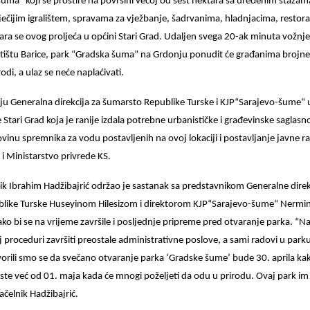
uma” koji se prostire na površini većoj od šest hektara sa uređenim stazama
ečijim igralištem, spravama za vježbanje, šadrvanima, hladnjacima, resto
ara se ovog proljeća u općini Stari Grad. Udaljen svega 20-ak minuta vožnje
tištu Barice, park “Gradska šuma” na Grdonju ponudit će građanima brojne 
rodi, a ulaz se neće naplaćivati.
uju Generalna direkcija za šumarsto Republike Turske i KJP“Sarajevo-šume“
Stari Grad koja je ranije izdala potrebne urbanističke i građevinske saglasno
ovinu spremnika za vodu postavljenih na ovoj lokaciji i postavljanje javne ra
 i Ministarstvo privrede KS.
ik Ibrahim Hadžibajrić održao je sastanak sa predstavnikom Generalne direk
like Turske Huseyinom Hilesizom i direktorom KJP“Sarajevo-šume“ Nerm
o bi se na vrijeme završile i posljednje pripreme pred otvaranje parka. “Na
proceduri završiti preostale administrativne poslove, a sami radovi u parku
orili smo se da svečano otvaranje parka ‘Gradske šume’ bude 30. aprila kak
iste već od 01. maja kada će mnogi poželjeti da odu u prirodu. Ovaj park im 
ačelnik Hadžibajrić.