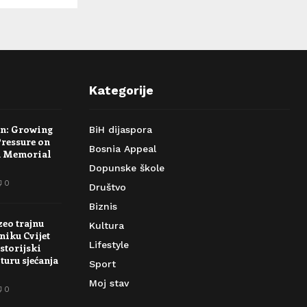
Kategorije
rn: Growing
BiH dijaspora
Pressure on
Bosnia Appeal
a Memorial
Dopunske škole
0
Društvo
Biznis
zeo trajnu
Kultura
niku Cvijet
Lifestyle
storijski
turu sjećanja
Sport
Moj stav
0