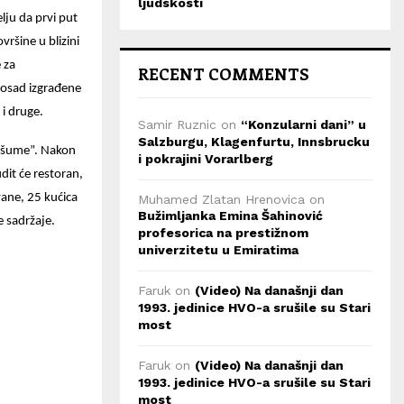
ljudskosti
elju da prvi put
ršine u blizini
 za
RECENT COMMENTS
dosad izgrađene
i druge.
Samir Ruznic
on
“Konzularni dani” u
Salzburgu, Klagenfurtu, Innsbrucku
vo-šume”. Nakon
i pokrajini Vorarlberg
dit će restoran,
vane, 25 kućica
Muhamed Zlatan Hrenovica
on
Bužimljanka Emina Šahinović
e sadržaje.
profesorica na prestižnom
univerzitetu u Emiratima
Faruk
on
(Video) Na današnji dan
1993. jedinice HVO-a srušile su Stari
most
Faruk
on
(Video) Na današnji dan
1993. jedinice HVO-a srušile su Stari
most