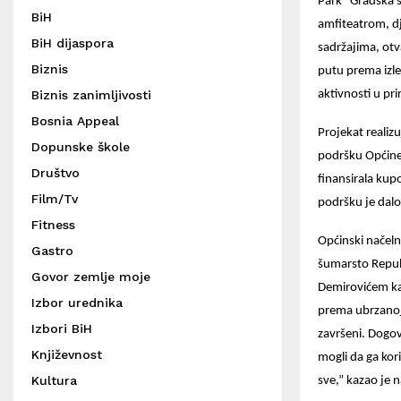
Park “Gradska š
BiH
amfiteatrom, dj
BiH dijaspora
sadržajima, otv
Biznis
putu prema izle
Biznis zanimljivosti
aktivnosti u pri
Bosnia Appeal
Projekat realiz
Dopunske škole
podršku Općine 
Društvo
finansirala kup
Film/Tv
podršku je dalo
Fitness
Općinski načeln
Gastro
šumarsto Repub
Govor zemlje moje
Demirovićem kak
Izbor urednika
prema ubrzanoj 
Izbori BiH
završeni. Dogov
Književnost
mogli da ga kor
Kultura
sve,” kazao je n