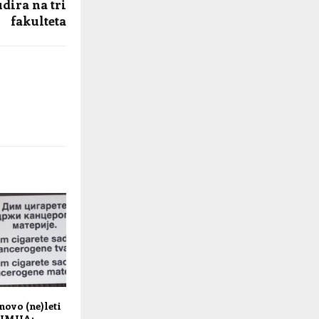
udira na tri
fakulteta
novo (ne)leti
IMIJA: