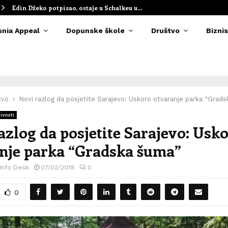
Edin Džeko potpisao, ostaje u Schalkeu u…
snia Appeal
Dopunske škole
Društvo
Biznis
tvo
Novi razlog da posjetite Sarajevo: Uskoro otvaranje parka “Grad
ivosti
azlog da posjetite Sarajevo: Usk
nje parka “Gradska šuma”
 Info Desk
07/02/2019
0
0