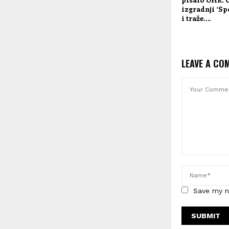
izgradnji ‘S
i traže….
LEAVE A CO
Save my n