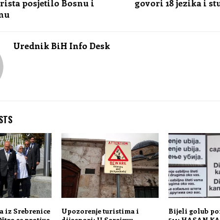
rista posjetilo Bosnu i
govori 18 jezika i st
nu
Urednik BiH Info Desk
STS
a iz Srebrenice
Upozorenje turistima i
Bijeli golub po
štro se protive
dijaspori: U Sarajevu
511: HASAN KA