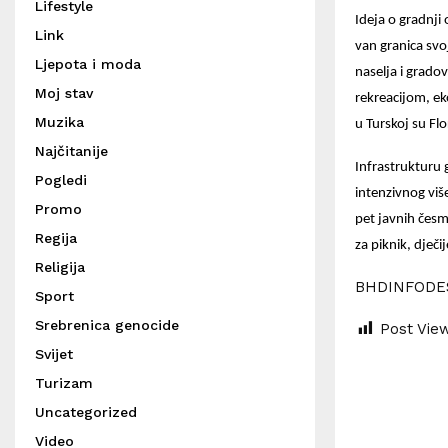
Lifestyle
Ideja o gradnji 
Link
van granica svo
Ljepota i moda
naselja i gradov
Moj stav
rekreacijom, ek
Muzika
u Turskoj su Fl
Najčitanije
Infrastrukturu 
Pogledi
intenzivnog viš
Promo
pet javnih česmi
Regija
za piknik, dječi
Religija
BHDINFODE
Sport
Srebrenica genocide
Post Vie
Svijet
Turizam
Uncategorized
Video