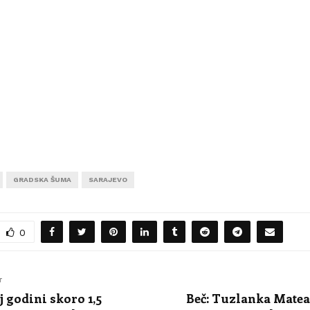
GRADSKA ŠUMA
SARAJEVO
0
T
j godini skoro 1,5
Beč: Tuzlanka Matea