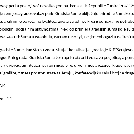
ovog parka postoji već nekoliko godina, kada su iz Republike Turske izrazili ž
je zemlje sagrade ovakav park. Gradske šume uključuju prirodne šumske pov
a, a cilj im je povećanje kvaliteta života zajednice kroz ispunjavanje potrebe
ološkim i socijalnim aktivnostima. Neki od primjera gradskih šuma koje su 
orya Ataturk šuma u Istanbulu, Meram u Konyi, Degirmenbogazi u Balikesiru 
gradske šume, kao što su voda, struja i kanalizacija, gradilo je KJP”Saraje
egodišnjeg rada, Gradska šuma će u aprilu otvoriti vrata za posjetice, a ponu
, vidikovac, amfiteatar, suvenirnicu, bife, drveni most, jezerce, klupe, šadr
je igralište, fitness prostor, staze za šetnju, konferencijsku salu i brojne drug
SK
ws:
44