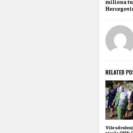
miliona tu
Hercegovi
RELATED PO
Više udruženj
pisalo OHR: O