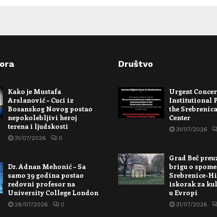
pora
Društvo
Kako je Mustafa
Urgent Conce
Arslanović – Cuci iz
Institutional 
Bosanskog Novog postao
the Srebrenic
nepokolebljivi heroj
Center
terena i ljudskosti
31/07/2026
31/07/2026
0
Grad Beč preu
Dr. Adnan Mehonić – Sa
brigu o spome
samo 39 godina postao
Srebrenice-Hi
redovni profesor na
iskorak za kul
University College London
u Evropi
28/07/2026
0
31/07/2026