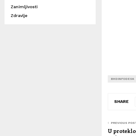
Zanimljivosti
Zdravlje
BHDINFODESK
SHARE
PREVIOUS POS
U proteklo