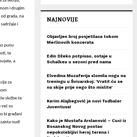
 za šetnju,
ranom i drugim
 od grada, na
NAJNOVIJE
sadržaje i
Objavljen broj posjetilaca tokom
Merlinovih koncerata
 uz punu
sti, te
Edin Džeko potpisao, ostaje u
svjete, a
Schalkeu u sezoni pred nama
Elvedina Muzaferija slomila nogu na
treningu u Švicarskoj: ‘Vratit ću se
cije za
na skije prije nego što mislite’
inom
še službe će
Kerim Alajbegović je novi fudbaler
 već su
Juventusa!
o bi građani
Kako je Mustafa Arslanović – Cuci iz
zaista nudi
Bosanskog Novog postao
nepokolebljivi heroj terena i