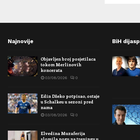
Najnovije
BiH dijas
Objavljen broj posjetilaca
tokom Merlinovih
koncerata
03/08/2026
0
Edin Džeko potpisao, ostaje
u Schalkeu u sezoni pred
nama
03/08/2026
0
Elvedina Muzaferija
slomila nogu na treningu u