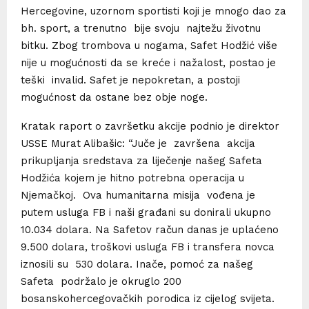
Hercegovine, uzornom sportisti koji je mnogo dao za
bh. sport, a trenutno bije svoju najtežu životnu
bitku. Zbog trombova u nogama, Safet Hodžić više
nije u mogućnosti da se kreće i nažalost, postao je
teški invalid. Safet je nepokretan, a postoji
mogućnost da ostane bez obje noge.
Kratak raport o završetku akcije podnio je direktor
USSE Murat Alibašic: “Juče je završena akcija
prikupljanja sredstava za liječenje našeg Safeta
Hodžića kojem je hitno potrebna operacija u
Njemačkoj. Ova humanitarna misija vođena je
putem usluga FB i naši građani su donirali ukupno
10.034 dolara. Na Safetov račun danas je uplaćeno
9.500 dolara, troškovi usluga FB i transfera novca
iznosili su 530 dolara. Inače, pomoć za našeg
Safeta podržalo je okruglo 200
bosanskohercegovačkih porodica iz cijelog svijeta.