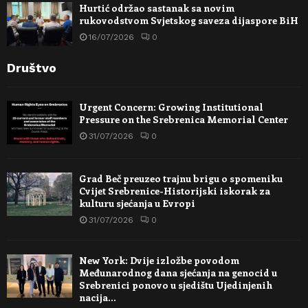
Hurtić održao sastanak sa novim
rukovodstvom Svjetskog saveza dijaspore BiH
16/07/2026
0
Društvo
Urgent Concern: Growing Institutional
Pressure on the Srebrenica Memorial Center
31/07/2026
0
Grad Beč preuzeo trajnu brigu o spomeniku
Cvijet Srebrenice-Historijski iskorak za
kulturu sjećanja u Evropi
31/07/2026
0
New York: Dvije izložbe povodom
Međunarodnog dana sjećanja na genocid u
Srebrenici ponovo u sjedištu Ujedinjenih
nacija…