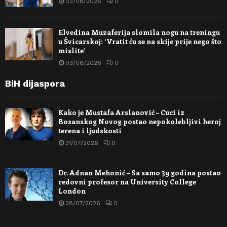
03/08/2026
0
Elvedina Muzaferija slomila nogu na treningu
u Švicarskoj: ‘Vratit ću se na skije prije nego što
mislite’
03/08/2026
0
BiH dijaspora
Kako je Mustafa Arslanović – Cuci iz
Bosanskog Novog postao nepokolebljivi heroj
terena i ljudskosti
31/07/2026
0
Dr. Adnan Mehonić – Sa samo 39 godina postao
redovni profesor na University College
London
28/07/2026
0