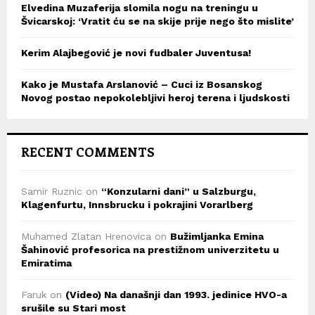
Elvedina Muzaferija slomila nogu na treningu u
Švicarskoj: ‘Vratit ću se na skije prije nego što mislite’
Kerim Alajbegović je novi fudbaler Juventusa!
Kako je Mustafa Arslanović – Cuci iz Bosanskog
Novog postao nepokolebljivi heroj terena i ljudskosti
RECENT COMMENTS
Samir Ruznic
on
“Konzularni dani” u Salzburgu,
Klagenfurtu, Innsbrucku i pokrajini Vorarlberg
Muhamed Zlatan Hrenovica
on
Bužimljanka Emina
Šahinović profesorica na prestižnom univerzitetu u
Emiratima
Faruk
on
(Video) Na današnji dan 1993. jedinice HVO-a
srušile su Stari most