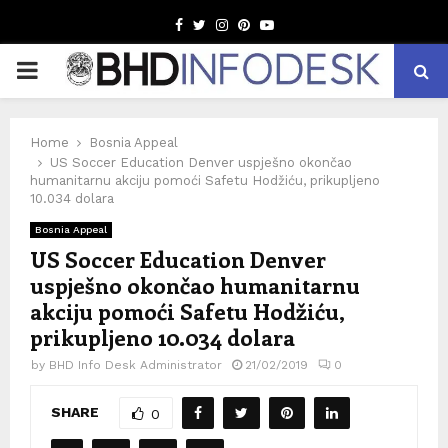
Facebook
Twitter
Instagram
Pinterest
Youtube
PRIMARY
MENU
Home
Bosnia Appeal
US Soccer Education Denver uspješno okončao
humanitarnu akciju pomoći Safetu Hodžiću, prikupljeno
10.034 dolara
Bosnia Appeal
US Soccer Education Denver
uspješno okončao humanitarnu
akciju pomoći Safetu Hodžiću,
prikupljeno 10.034 dolara
by
BHD Info Desk Administrator
21/02/2019
0
SHARE
0