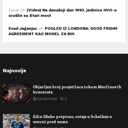
Faruk
on
(Video) Na današnji dan 1993. jedinice HVO-a
srušile su Stari most
Esad Jaganjac
on
POGLED IZ LONDONA: GOOD FRIDAY
AGREEMENT KAO MODEL ZA BiH
Najnovije
Objavljen broj posjetilaca tokom Merlinovih
koncerata
03/08/2026
0
Edin Džeko potpisao, ostaje u Schalkeu u
sezoni pred nama