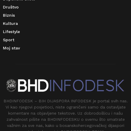
Društvo
Biznis
Kultura
Lifestyle
Sport
Moj stav
BHDINFODESK – BIH DIJASPORA INFODESK je portal svih nas.
Vi kao njegovi posjetioci, niste ograničeni samo da ostavljate
komentare na objavljene tekstove. Uz dobrodošlicu i našu
zahvalnost pišite na BHDINFODESKU o svemu što smatrate
važnim za sve nas, kako u bosanskohercegovačkoj dijaspori