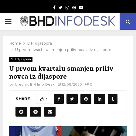
Facebook
Twitter
Instagram
Pinterest
Youtube
PRIMARY
MENU
Home
BiH dijaspora
U prvom kvartalu smanjen priliv novca iz dijaspore
BiH dijaspora
U prvom kvartalu smanjen priliv
novca iz dijaspore
by
Urednik BiH Info Desk
12/08/2020
0
SHARE
1