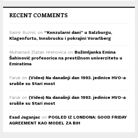
RECENT COMMENTS
Samir Ruznic
on
“Konzularni dani” u Salzburgu,
Klagenfurtu, Innsbrucku i pokrajini Vorarlberg
Muhamed Zlatan Hrenovica
on
Bužimljanka Emina
Šahinović profesorica na prestižnom univerzitetu u
Emiratima
Faruk
on
(Video) Na današnji dan 1993. jedinice HVO-a
srušile su Stari most
Faruk
on
(Video) Na današnji dan 1993. jedinice HVO-a
srušile su Stari most
Esad Jaganjac
on
POGLED IZ LONDONA: GOOD FRIDAY
AGREEMENT KAO MODEL ZA BiH