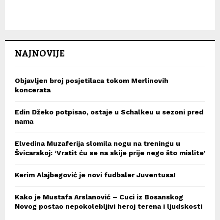
NAJNOVIJE
Objavljen broj posjetilaca tokom Merlinovih
koncerata
Edin Džeko potpisao, ostaje u Schalkeu u sezoni pred
nama
Elvedina Muzaferija slomila nogu na treningu u
Švicarskoj: ‘Vratit ću se na skije prije nego što mislite’
Kerim Alajbegović je novi fudbaler Juventusa!
Kako je Mustafa Arslanović – Cuci iz Bosanskog
Novog postao nepokolebljivi heroj terena i ljudskosti