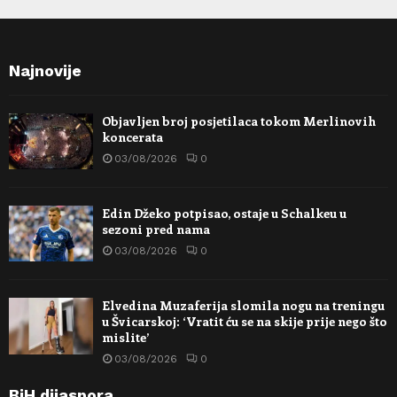
Najnovije
Objavljen broj posjetilaca tokom Merlinovih
koncerata
03/08/2026
0
Edin Džeko potpisao, ostaje u Schalkeu u
sezoni pred nama
03/08/2026
0
Elvedina Muzaferija slomila nogu na treningu
u Švicarskoj: ‘Vratit ću se na skije prije nego što
mislite’
03/08/2026
0
BiH dijaspora