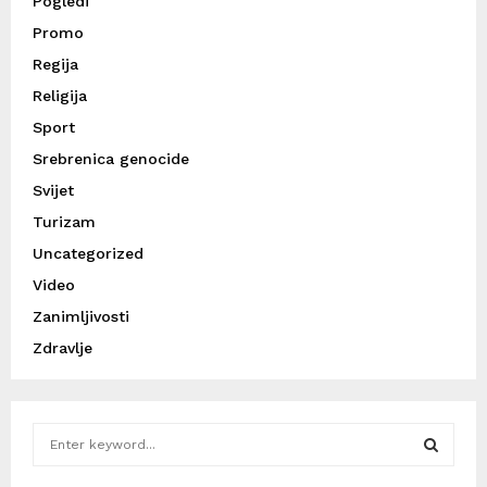
Pogledi
Promo
Regija
Religija
Sport
Srebrenica genocide
Svijet
Turizam
Uncategorized
Video
Zanimljivosti
Zdravlje
S
e
a