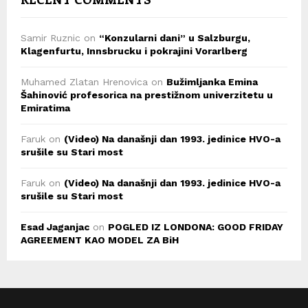
Samir Ruznic
on
“Konzularni dani” u Salzburgu,
Klagenfurtu, Innsbrucku i pokrajini Vorarlberg
Muhamed Zlatan Hrenovica
on
Bužimljanka Emina
Šahinović profesorica na prestižnom univerzitetu u
Emiratima
Faruk
on
(Video) Na današnji dan 1993. jedinice HVO-a
srušile su Stari most
Faruk
on
(Video) Na današnji dan 1993. jedinice HVO-a
srušile su Stari most
Esad Jaganjac
on
POGLED IZ LONDONA: GOOD FRIDAY
AGREEMENT KAO MODEL ZA BiH