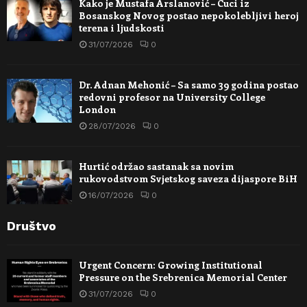
Kako je Mustafa Arslanović – Cuci iz
Bosanskog Novog postao nepokolebljivi heroj
terena i ljudskosti
31/07/2026
0
Dr. Adnan Mehonić – Sa samo 39 godina postao
redovni profesor na University College
London
28/07/2026
0
Hurtić održao sastanak sa novim
rukovodstvom Svjetskog saveza dijaspore BiH
16/07/2026
0
Društvo
Urgent Concern: Growing Institutional
Pressure on the Srebrenica Memorial Center
31/07/2026
0