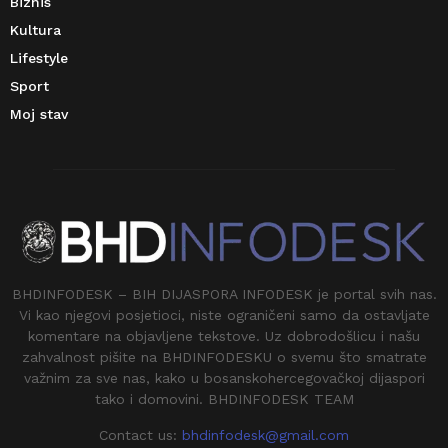
Biznis
Kultura
Lifestyle
Sport
Moj stav
BHDINFODESK – BIH DIJASPORA INFODESK je portal svih nas.
Vi kao njegovi posjetioci, niste ograničeni samo da ostavljate
komentare na objavljene tekstove. Uz dobrodošlicu i našu
zahvalnost pišite na BHDINFODESKU o svemu što smatrate
važnim za sve nas, kako u bosanskohercegovačkoj dijaspori
tako i domovini. BHDINFODESK TEAM
Contact us:
bhdinfodesk@gmail.com