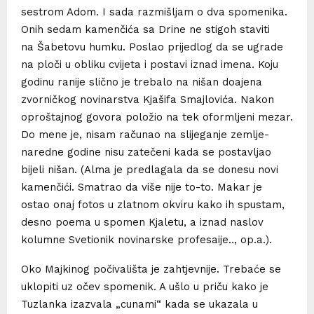
sestrom Adom. I sada razmišljam o dva spomenika.
Onih sedam kamenčića sa Drine ne stigoh staviti
na Šabetovu humku. Poslao prijedlog da se ugrade
na ploči u obliku cvijeta i postavi iznad imena. Koju
godinu ranije slično je trebalo na nišan doajena
zvorničkog novinarstva Kjašifa Smajlovića. Nakon
oproštajnog govora položio na tek oformljeni mezar.
Do mene je, nisam računao na slijeganje zemlje-
naredne godine nisu zatečeni kada se postavljao
bijeli nišan. (Alma je predlagala da se donesu novi
kamenčići. Smatrao da više nije to-to. Makar je
ostao onaj fotos u zlatnom okviru kako ih spustam,
desno poema u spomen Kjaletu, a iznad naslov
kolumne Svetionik novinarske profesaije.., op.a.).
Oko Majkinog počivališta je zahtjevnije. Trebaće se
uklopiti uz očev spomenik. A ušlo u priču kako je
Tuzlanka izazvala „cunami“ kada se ukazala u