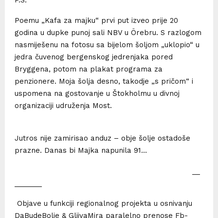
Poemu „Kafa za majku“ prvi put izveo prije 20
godina u dupke punoj sali NBV u Örebru. S razlogom
nasmiješenu na fotosu sa bijelom šoljom „uklopio“ u
jedra čuvenog bergenskog jedrenjaka pored
Bryggena, potom na plakat programa za
penzionere. Moja šolja desno, takodje „s pričom“ i
uspomena na gostovanje u Štokholmu u divnoj
organizaciji udruženja Most.
Jutros nije zamirisao anduz – obje šolje ostadoše
prazne. Danas bi Majka napunila 91…
__
_______
Objave u funkciji regionalnog projekta u osnivanju
DaBudeBolje & GljivaMira paralelno prenose Fb-