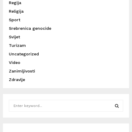
Regija
Religija
Sport
Srebrenica genocide
Svijet
Turizam
Uncategorized
Video
Zanimljivosti
Zdravlje
S
e
a
S
r
c
E