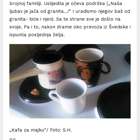
brojnoj familiji. Uslijedila je očeva podrška („Naša
ljubav je jača od granita…!” I uradismo njegov baš od
granita- biće i njen). Sa te strane sve je došlo na
svoje. Pa i to, nakon drame oko prevoza iz Švedske i
ispunila posljednja želja.
„Kafa za majku“/ Foto: S.H.
P.S.