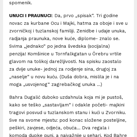
spomenik.
UNUCI I PRAUNUCI
: Da, prvo „spisak“. Tri godine
novac za kurbane Ocu i Majki, hatma za oboje i sve u
zvorničkoj i tuzlanskoj familiji. Zenidbe i udaje unuka,
radjanja praunuka, nove kuće, diplome- znalo se.
Svima „jednako“ po jedna švedska (socijalna)
penzija! Komšinice u Tornfalkgatan u Örebru vrtile
glavom na tolikoj darežljivosti. Na spisku zaostalo
za dvije unuke- jednoj za rodjenje sina, drugoj za
„naselje“ u novu kuću. (Duša dobra, mislila je i na
moga „usvojenog“ zagrebačkog unuka …)
Bahra Dugalić duboko uzdahnula koja mi je pustoš,
kako se teško „sastavljam“ i odakle početi- majkini
tragovi posvud u tuzlanskom stanu i kući u Zvorniku.
Sve na svome mjestu: pod konac složene posteljine,
peškiri, zavjese, odjeća, obuća… Dva regala i
komoda dupke puni, a najvažnije u sehari. Kod Bahre