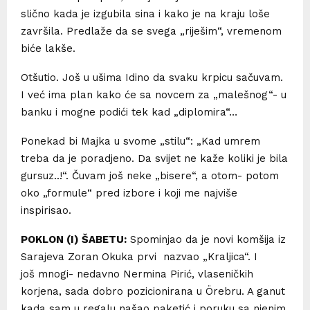
slično kada je izgubila sina i kako je na kraju loše
završila. Predlaže da se svega „riješim“, vremenom
biće lakše.
Otšutio. Još u ušima Idino da svaku krpicu sačuvam.
I već ima plan kako će sa novcem za „malešnog“- u
banku i mogne podići tek kad „diplomira“…
Ponekad bi Majka u svome „stilu“: „Kad umrem
treba da je poradjeno. Da svijet ne kaže koliki je bila
gursuz..!“. Čuvam još neke „bisere“, a otom- potom
oko „formule“ pred izbore i koji me najviše
inspirisao.
POKLON (I) ŠABETU:
Spominjao da je novi komšija iz
Sarajeva Zoran Okuka prvi nazvao „Kraljica“. I
još mnogi- nedavno Nermina Pirić, vlaseničkih
korjena, sada dobro pozicionirana u Örebru. A ganut
kada sam u regalu našao paketić i poruku sa njenim