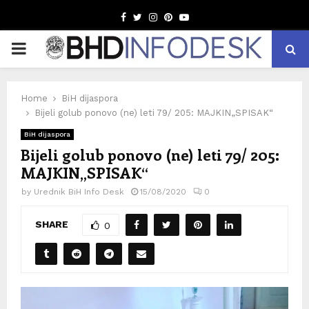
Facebook
Twitter
Instagram
Pinterest
Youtube
PRIMARY
MENU
Home
BiH dijaspora
Bijeli golub ponovo (ne) leti 79/ 205: MAJKIN„SPISAK“
BiH dijaspora
Bijeli golub ponovo (ne) leti 79/ 205:
MAJKIN„SPISAK“
by
Urednik BiH Info Desk
15/08/2020
0
SHARE
0