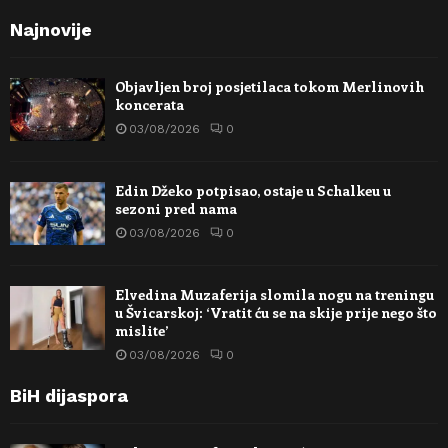
Najnovije
Objavljen broj posjetilaca tokom Merlinovih
koncerata
03/08/2026
0
Edin Džeko potpisao, ostaje u Schalkeu u
sezoni pred nama
03/08/2026
0
Elvedina Muzaferija slomila nogu na treningu
u Švicarskoj: ‘Vratit ću se na skije prije nego što
mislite’
03/08/2026
0
BiH dijaspora