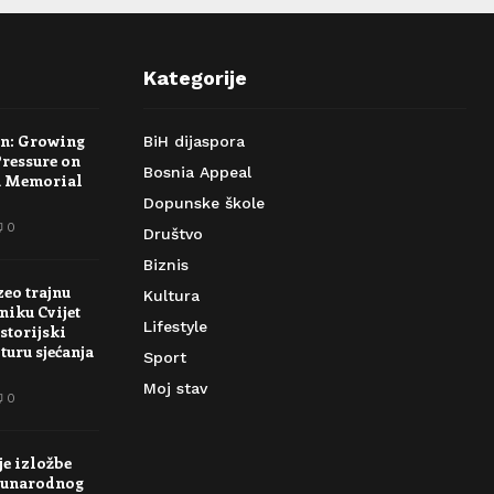
Kategorije
rn: Growing
BiH dijaspora
Pressure on
Bosnia Appeal
a Memorial
Dopunske škole
0
Društvo
Biznis
zeo trajnu
Kultura
niku Cvijet
Lifestyle
storijski
turu sjećanja
Sport
Moj stav
0
je izložbe
unarodnog