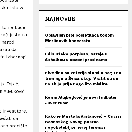
 podržale
sku listu za
NAJNOVIJE
k to ne bude
reći jeste da
Objavljen broj posjetilaca tokom
Merlinovih koncerata
i narod
kazati da
Edin Džeko potpisao, ostaje u
efa Izbornog
Schalkeu u sezoni pred nama
Elvedina Muzaferija slomila nogu na
treningu u Švicarskoj: ‘Vratit ću se
a Fejzić,
na skije prije nego što mislite’
n Alivuković,
Kerim Alajbegović je novi fudbaler
Juventusa!
 investitore,
Kako je Mustafa Arslanović – Cuci iz
bećati da
Bosanskog Novog postao
iono središte
nepokolebljivi heroj terena i