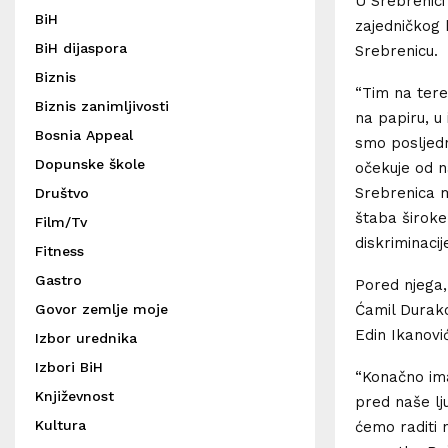
U Srebrenici
BiH
zajedničkog 
BiH dijaspora
Srebrenicu.
Biznis
“Tim na tere
Biznis zanimljivosti
na papiru, u
Bosnia Appeal
smo posljedn
Dopunske škole
očekuje od na
Srebrenica m
Društvo
štaba široke
Film/Tv
diskriminacij
Fitness
Gastro
Pored njega,
Govor zemlje moje
Ćamil Durako
Edin Ikanovi
Izbor urednika
Izbori BiH
“Konačno ima
Književnost
pred naše lj
Kultura
ćemo raditi 