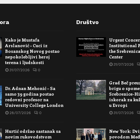
pora
Društvo
Kako je Mustafa
Urgent Conce
Arslanović – Cuci iz
Institutional 
Bosanskog Novog postao
the Srebrenic
nepokolebljivi heroj
Center
terena i ljudskosti
31/07/2026
31/07/2026
0
Grad Beč preu
Dr. Adnan Mehonić – Sa
brigu o spome
samo 39 godina postao
Srebrenice-Hi
redovni profesor na
iskorak za kul
University College London
u Evropi
28/07/2026
0
31/07/2026
Hurtić održao sastanak sa
New York: Dvi
novim rukovodstvom
povodom Međ