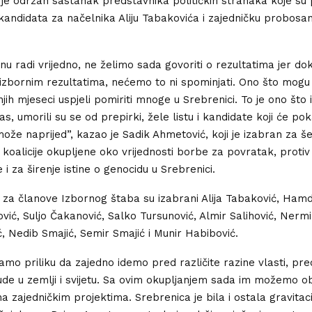
 je održan sastanak predstavnika političkih stranaka koje su
kandidata za načelnika Aliju Tabakovića i zajedničku probosan
nu radi vrijedno, ne želimo sada govoriti o rezultatima jer do
 izbornim rezultatima, nećemo to ni spominjati. Ono što mogu 
jih mjeseci uspjeli pomiriti mnoge u Srebrenici. To je ono što 
s, umorili su se od prepirki, žele listu i kandidate koji će po
ože naprijed”, kazao je Sadik Ahmetović, koji je izabran za š
 koalicije okupljene oko vrijednosti borbe za povratak, protiv
e i za širenje istine o genocidu u Srebrenici.
 za članove Izbornog štaba su izabrani Alija Tabaković, Hamdij
vić, Suljo Čakanović, Salko Tursunović, Almir Salihović, Nermi
ć, Nedib Smajić, Semir Smajić i Munir Habibović.
mo priliku da zajedno idemo pred različite razine vlasti, pred
ude u zemlji i svijetu. Sa ovim okupljanjem sada im možemo o
na zajedničkim projektima. Srebrenica je bila i ostala gravitac