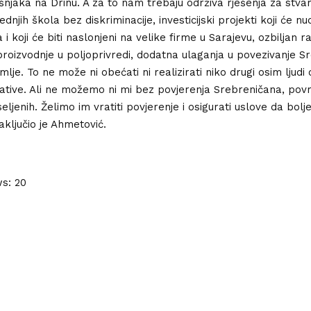
njaka na Drinu. A za to nam trebaju održiva rješenja za stva
ednjih škola bez diskriminacije, investicijski projekti koji će nud
i koji će biti naslonjeni na velike firme u Sarajevu, ozbiljan r
i proizvodnje u poljoprivredi, dodatna ulaganja u povezivanje S
je. To ne može ni obećati ni realizirati niko drugi osim ljudi 
ijative. Ali ne možemo ni mi bez povjerenja Srebreničana, povr
aseljenih. Želimo im vratiti povjerenje i osigurati uslove da bol
aključio je Ahmetović.
ws:
20