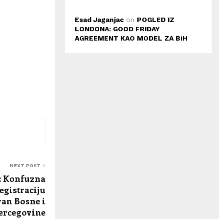
Esad Jaganjac
on
POGLED IZ
LONDONA: GOOD FRIDAY
AGREEMENT KAO MODEL ZA BiH
NEXT POST
: Konfuzna
egistraciju
van Bosne i
ercegovine