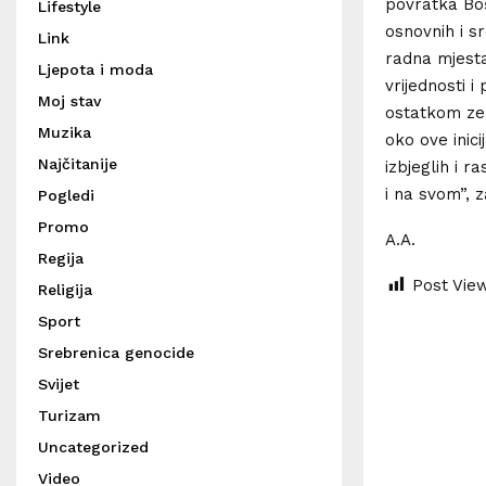
povratka Boš
Lifestyle
osnovnih i sr
Link
radna mjesta 
Ljepota i moda
vrijednosti 
Moj stav
ostatkom zeml
Muzika
oko ove inic
Najčitanije
izbjeglih i r
i na svom”, z
Pogledi
Promo
A.A.
Regija
Post Vie
Religija
Sport
Srebrenica genocide
Svijet
Turizam
Uncategorized
Video