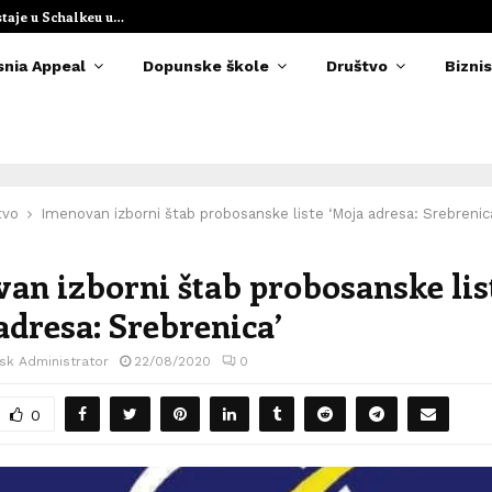
staje u Schalkeu u…
Elvedina Muzaf
snia Appeal
Dopunske škole
Društvo
Biznis
tvo
Imenovan izborni štab probosanske liste ‘Moja adresa: Srebrenic
an izborni štab probosanske lis
adresa: Srebrenica’
sk Administrator
22/08/2020
0
0