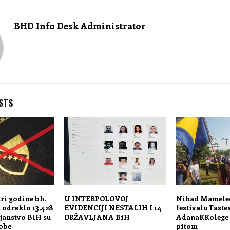
BHD Info Desk Administrator
STS
tri godine bh.
U INTERPOLOVOJ
Nihad Mameled
 odreklo 13.428
EVIDENCIJI NESTALIH I 14
festivalu Taste
janstvo BiH su
DRŽAVLJANA BiH
AdanaKKolege 
sobe
pitom