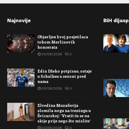
Najnovije
BiH dijas
Objavljen broj posjetilaca
tokom Merlinovih
koncerata
03/08/2026
0
Edin Džeko potpisao, ostaje
u Schalkeu u sezoni pred
nama
03/08/2026
0
Elvedina Muzaferija
slomila nogu na treningu u
Švicarskoj: ‘Vratit ću se na
skije prije nego što mislite’
03/08/2026
0