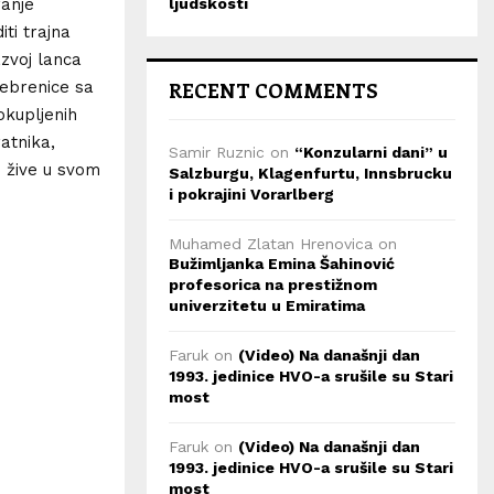
ljudskosti
ranje
iti trajna
azvoj lanca
RECENT COMMENTS
rebrenice sa
okupljenih
atnika,
Samir Ruznic
on
“Konzularni dani” u
je žive u svom
Salzburgu, Klagenfurtu, Innsbrucku
i pokrajini Vorarlberg
Muhamed Zlatan Hrenovica
on
Bužimljanka Emina Šahinović
profesorica na prestižnom
univerzitetu u Emiratima
Faruk
on
(Video) Na današnji dan
1993. jedinice HVO-a srušile su Stari
most
Faruk
on
(Video) Na današnji dan
1993. jedinice HVO-a srušile su Stari
most