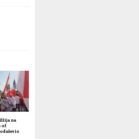
žija na
s of
oduševio