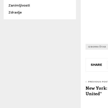
Zanimljivosti
Zdravlje
IZBORNI ŠTAB
SHARE
PREVIOUS POS
New York:
United”