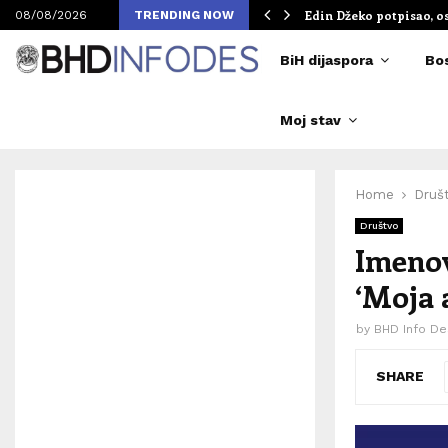
om Merlinovih koncerata
Edin Džeko potpisao, o
08/08/2026
TRENDING NOW
BiH dijaspora
Bo
Moj stav
Home
Druš
Društvo
Imenov
‘Moja 
by
BHD Info De
SHARE