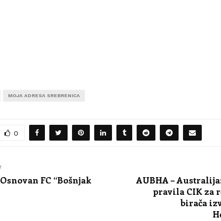
MOJA ADRESA SREBRENICA
0
T
 Osnovan FC “Bošnjak
AUBHA – Australija
pravila CIK za r
birača iz
H