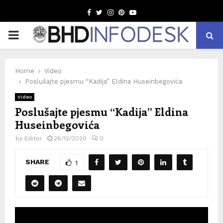
Facebook
Twitter
Instagram
Pinterest
Youtube
PRIMARY
MENU
Home
Video
Poslušajte pjesmu “Kadija” Eldina Huseinbegovića
Video
Poslušajte pjesmu “Kadija” Eldina
Huseinbegovića
by
Editor
26/12/2020
0
SHARE
1