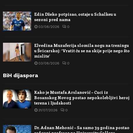
Edin Džeko potpisao, ostaje u Schalkeu u
sezoni pred nama
03/08/2026
0
Elvedina Muzaferija slomila nogu na treningu
u Švicarskoj: ‘Vratit ću se na skije prije nego što
mislite’
03/08/2026
0
BiH dijaspora
Kako je Mustafa Arslanović – Cuci iz
Bosanskog Novog postao nepokolebljivi heroj
terena i ljudskosti
31/07/2026
0
Dr. Adnan Mehonić – Sa samo 39 godina postao
redovni profesor na University College