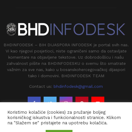
BHDINFODESK – BIH DIJASPORA INFODESK je portal svih nas.
Vi kao njegovi posjetioci, niste ograničeni samo da ostavljate
komentare na objavljene tekstove. Uz dobrodošlicu i našu
zahvalnost pišite na BHDINFODESKU o svemu što smatrate
važnim za sve nas, kako u bosanskohercegovačkoj dijaspori
tako i domovini. BHDINFODESK TEAM
Contact us:
bhdinfodesk@gmail.com
Koristimo kolačiće (cookies) za pružanje boljeg
korisničkog iskustva i funkcionalnosti stranice. Klikom
na "Slažem se" pristajete na upotrebu kolačića.
@2020 - BHDINFODESK. All Right Reserved.