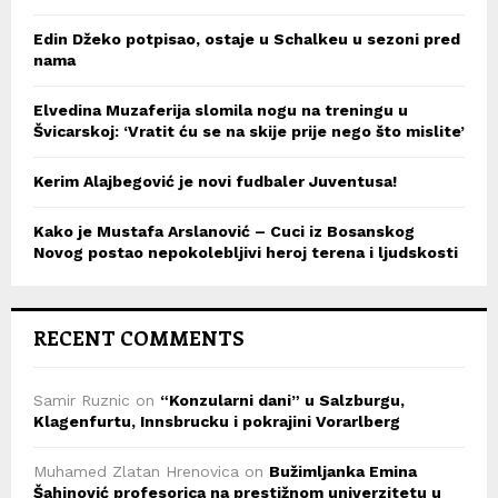
Edin Džeko potpisao, ostaje u Schalkeu u sezoni pred
nama
Elvedina Muzaferija slomila nogu na treningu u
Švicarskoj: ‘Vratit ću se na skije prije nego što mislite’
Kerim Alajbegović je novi fudbaler Juventusa!
Kako je Mustafa Arslanović – Cuci iz Bosanskog
Novog postao nepokolebljivi heroj terena i ljudskosti
RECENT COMMENTS
Samir Ruznic
on
“Konzularni dani” u Salzburgu,
Klagenfurtu, Innsbrucku i pokrajini Vorarlberg
Muhamed Zlatan Hrenovica
on
Bužimljanka Emina
Šahinović profesorica na prestižnom univerzitetu u