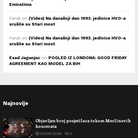
Emiratima
Faruk
on
(Video) Na današnji dan 1993. jedinice HVO-a
srušile su Stari most
Faruk
on
(Video) Na današnji dan 1993. jedinice HVO-a
srušile su Stari most
Esad Jaganjac
on
POGLED IZ LONDONA: GOOD FRIDAY
AGREEMENT KAO MODEL ZA BiH
Najnovije
Objavljen broj posjetilaca tokom Merlinovih
koncerata
03/08/2026
0