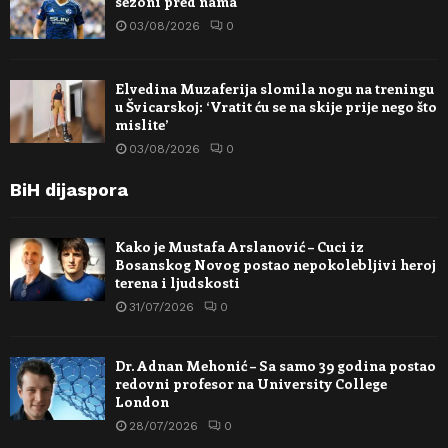
sezoni pred nama
03/08/2026
0
Elvedina Muzaferija slomila nogu na treningu
u Švicarskoj: ‘Vratit ću se na skije prije nego što
mislite’
03/08/2026
0
BiH dijaspora
Kako je Mustafa Arslanović – Cuci iz
Bosanskog Novog postao nepokolebljivi heroj
terena i ljudskosti
31/07/2026
0
Dr. Adnan Mehonić – Sa samo 39 godina postao
redovni profesor na University College
London
28/07/2026
0