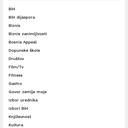
BiH
BiH dijaspora
Biznis
Biznis zanimljivosti
Bosnia Appeal
Dopunske škole
Društvo
Film/Tv
Fitness
Gastro
Govor zemlje moje
Izbor urednika
Izbori BiH
Književnost
Kultura