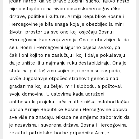
jedan narod, da se prave zločini i slično. Takvo nešto
nije postojalo ni na nivou bosanskohercegovačke
države, politike i kulture. Armija Republike Bosne i
Hercegovine je bila snaga koja je obezbijedila mir i
životni prostor za sve one koji osjećaju Bosnu i
Hercegovinu kao svoju zemlju. Ona je obezbijedila da
se u Bosni i Hercegovini sigurno osjeća svako, pa
čak i oni koji to ne zaslužuju i koji i dalje pokušavaju
da je unište ili u najmanju ruku destabiliziraju. Ona je
stala na put fašizmu kojim je, u procesu raspada,
bivše Jugoslavije otpočeo strahovit genocid nad
građanima koji su željeli mir i slobodu, a poštovali
svoju domovinu. U uslovima kada udruženi
antibosanki projekat jača multietnička oslobodilačka
borba Armije Republike Bosne i Hercegovine dobiva
sve više na značaju. Nikada ne smijemo zaboraviti da
je nezavisna i suverena država Bosna i Hercegovina
rezultat patriotske borbe pripadnika Armije