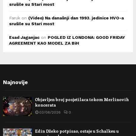
srušile su Stari most
Faruk
on
(Video) Na današnji dan 1993. jedinice HVO-a
srušile su Stari most
Esad Jaganjac
on
POGLED IZ LONDONA: GOOD FRIDAY
AGREEMENT KAO MODEL ZA BiH
Najnovije
Objavljen broj posjetilaca tokom Merlinovih
koncerata
03/08/2026
0
Edin Džeko potpisao, ostaje u Schalkeu u