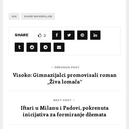
IGK
SAKIB MAHMULJIN
SHARE
3
PREVIOUS POST
Visoko: Gimnazijalci promovisali roman
„Živa lomača“
NEXT POST
Iftari u Milanu i Padovi, pokrenuta
inicijativa za formiranje džemata