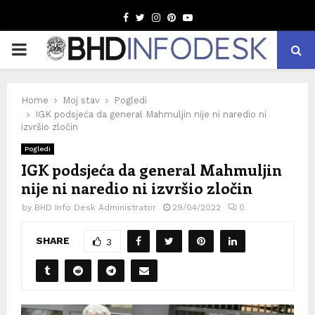
Facebook
Twitter
Instagram
Pinterest
Youtube
PRIMARY
MENU
Home
Moj stav
Pogledi
IGK podsjeća da general Mahmuljin nije ni naredio ni
izvršio zločin
Pogledi
IGK podsjeća da general Mahmuljin
nije ni naredio ni izvršio zločin
by
BHD Info Desk Administrator
29/04/2022
0
SHARE
3