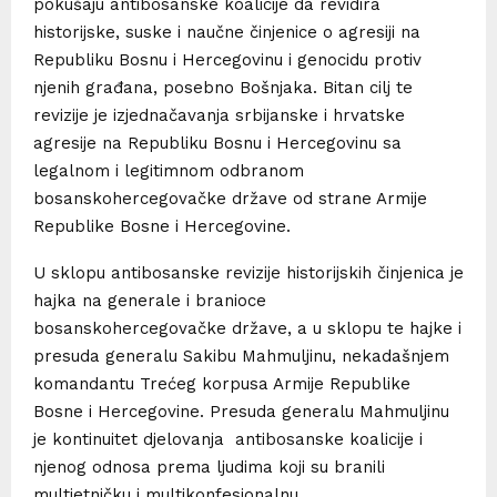
pokušaju antibosanske koalicije da revidira
historijske, suske i naučne činjenice o agresiji na
Republiku Bosnu i Hercegovinu i genocidu protiv
njenih građana, posebno Bošnjaka. Bitan cilj te
revizije je izjednačavanja srbijanske i hrvatske
agresije na Republiku Bosnu i Hercegovinu sa
legalnom i legitimnom odbranom
bosanskohercegovačke države od strane Armije
Republike Bosne i Hercegovine.
U sklopu antibosanske revizije historijskih činjenica je
hajka na generale i branioce
bosanskohercegovačke države, a u sklopu te hajke i
presuda generalu Sakibu Mahmuljinu, nekadašnjem
komandantu Trećeg korpusa Armije Republike
Bosne i Hercegovine. Presuda generalu Mahmuljinu
je kontinuitet djelovanja antibosanske koalicije i
njenog odnosa prema ljudima koji su branili
multietničku i multikonfesionalnu