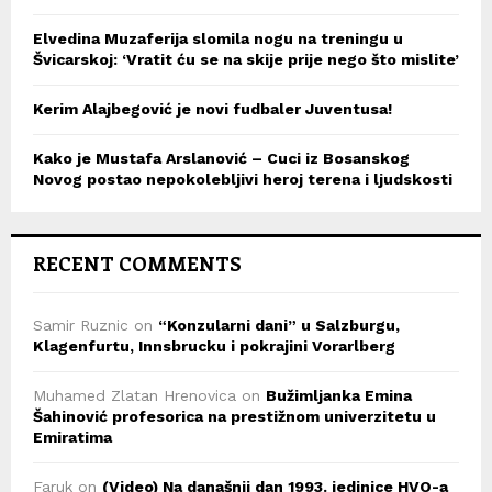
Elvedina Muzaferija slomila nogu na treningu u
Švicarskoj: ‘Vratit ću se na skije prije nego što mislite’
Kerim Alajbegović je novi fudbaler Juventusa!
Kako je Mustafa Arslanović – Cuci iz Bosanskog
Novog postao nepokolebljivi heroj terena i ljudskosti
RECENT COMMENTS
Samir Ruznic
on
“Konzularni dani” u Salzburgu,
Klagenfurtu, Innsbrucku i pokrajini Vorarlberg
Muhamed Zlatan Hrenovica
on
Bužimljanka Emina
Šahinović profesorica na prestižnom univerzitetu u
Emiratima
Faruk
on
(Video) Na današnji dan 1993. jedinice HVO-a