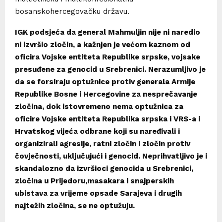
bosanskohercegovačku državu.
IGK podsjeća da general Mahmuljin nije ni naredio
ni izvršio zločin, a kažnjen je većom kaznom od
oficira Vojske entiteta Republike srpske, vojsake
presuđene za genocid u Srebrenici. Nerazumljivo je
da se forsiraju optužnice protiv generala Armije
Republike Bosne i Hercegovine za nesprečavanje
zločina, dok istovremeno nema optužnica za
oficire Vojske entiteta Republika srpska i VRS-a i
Hrvatskog vijeća odbrane koji su naređivali i
organizirali agresije, ratni zločin i zločin protiv
čovječnosti, uključujući i genocid. Neprihvatljivo je i
skandalozno da izvršioci genocida u Srebrenici,
zločina u Prijedoru,masakara i snajperskih
ubistava za vrijeme opsade Sarajeva i drugih
najtežih zločina, se ne optužuju.