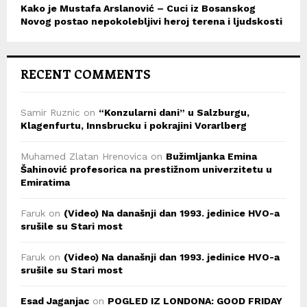
Kako je Mustafa Arslanović – Cuci iz Bosanskog
Novog postao nepokolebljivi heroj terena i ljudskosti
RECENT COMMENTS
Samir Ruznic
on
“Konzularni dani” u Salzburgu,
Klagenfurtu, Innsbrucku i pokrajini Vorarlberg
Muhamed Zlatan Hrenovica
on
Bužimljanka Emina
Šahinović profesorica na prestižnom univerzitetu u
Emiratima
Faruk
on
(Video) Na današnji dan 1993. jedinice HVO-a
srušile su Stari most
Faruk
on
(Video) Na današnji dan 1993. jedinice HVO-a
srušile su Stari most
Esad Jaganjac
on
POGLED IZ LONDONA: GOOD FRIDAY