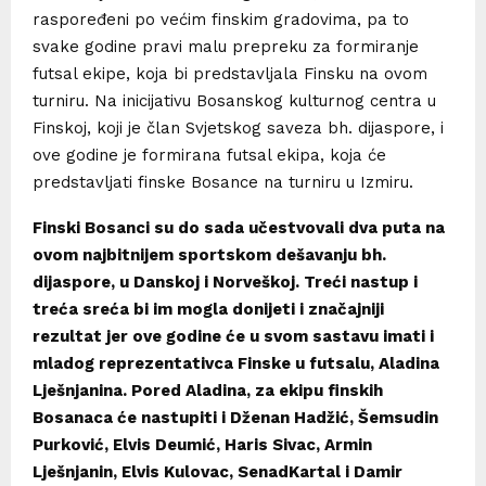
raspoređeni po većim finskim gradovima, pa to
svake godine pravi malu prepreku za formiranje
futsal ekipe, koja bi predstavljala Finsku na ovom
turniru. Na inicijativu Bosanskog kulturnog centra u
Finskoj, koji je član Svjetskog saveza bh. dijaspore, i
ove godine je formirana futsal ekipa, koja će
predstavljati finske Bosance na turniru u Izmiru.
Finski Bosanci su do sada učestvovali dva puta na
ovom najbitnijem sportskom dešavanju bh.
dijaspore, u Danskoj i Norveškoj. Treći nastup i
treća sreća bi im mogla donijeti i značajniji
rezultat jer ove godine će u svom sastavu imati i
mladog reprezentativca Finske u futsalu, Aladina
Lješnjanina. Pored Aladina, za ekipu finskih
Bosanaca će nastupiti i Dženan Hadžić, Šemsudin
Purković, Elvis Deumić, Haris Sivac, Armin
Lješnjanin, Elvis Kulovac, SenadKartal i Damir