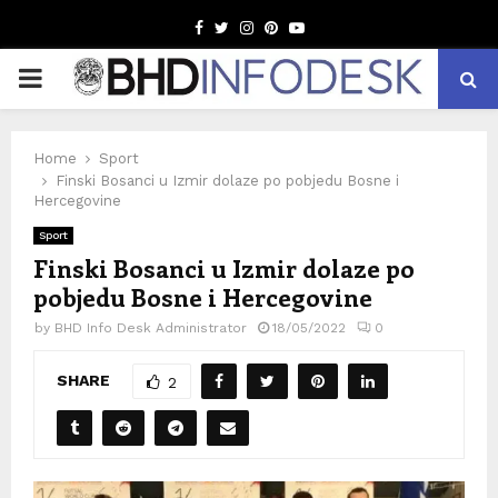
Facebook
Twitter
Instagram
Pinterest
Youtube
PRIMARY
MENU
Home
Sport
Finski Bosanci u Izmir dolaze po pobjedu Bosne i
Hercegovine
Sport
Finski Bosanci u Izmir dolaze po
pobjedu Bosne i Hercegovine
by
BHD Info Desk Administrator
18/05/2022
0
SHARE
2