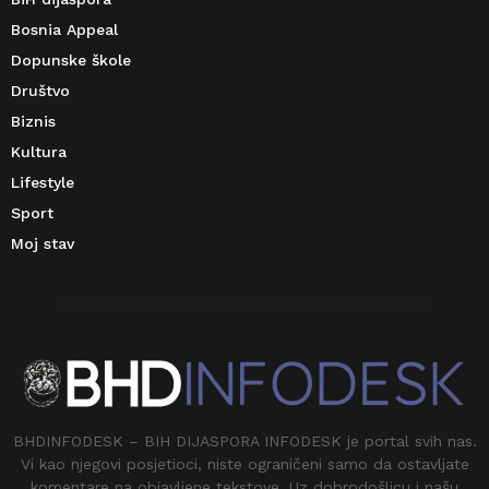
Bosnia Appeal
Dopunske škole
Društvo
Biznis
Kultura
Lifestyle
Sport
Moj stav
BHDINFODESK – BIH DIJASPORA INFODESK je portal svih nas.
Vi kao njegovi posjetioci, niste ograničeni samo da ostavljate
komentare na objavljene tekstove. Uz dobrodošlicu i našu