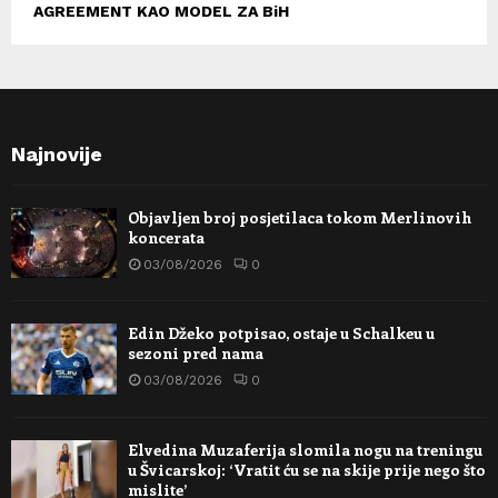
AGREEMENT KAO MODEL ZA BiH
Najnovije
Objavljen broj posjetilaca tokom Merlinovih
koncerata
03/08/2026
0
Edin Džeko potpisao, ostaje u Schalkeu u
sezoni pred nama
03/08/2026
0
Elvedina Muzaferija slomila nogu na treningu
u Švicarskoj: ‘Vratit ću se na skije prije nego što
mislite’