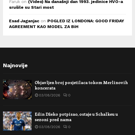
Faruk
on
(Video) Na današnji dan 1993. jedinice HVO-a
srušile su Stari most
Esad Jaganjac
on
POGLED IZ LONDONA: GOOD FRIDAY
AGREEMENT KAO MODEL ZA BiH
Najnovije
Objavljen broj posjetilaca tokom Merlinovih
koncerata
03/08/2026
0
Edin Džeko potpisao, ostaje u Schalkeu u
sezoni pred nama
03/08/2026
0