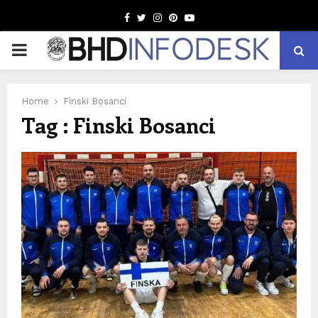
Facebook
Twitter
Instagram
Pinterest
Youtube
PRIMARY
MENU
Home
Finski Bosanci
Tag : Finski Bosanci