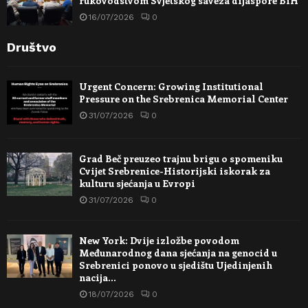
rukovodstvom Svjetskog saveza dijaspore BiH
16/07/2026
0
Društvo
Urgent Concern: Growing Institutional
Pressure on the Srebrenica Memorial Center
31/07/2026
0
Grad Beč preuzeo trajnu brigu o spomeniku
Cvijet Srebrenice-Historijski iskorak za
kulturu sjećanja u Evropi
31/07/2026
0
New York: Dvije izložbe povodom
Međunarodnog dana sjećanja na genocid u
Srebrenici ponovo u sjedištu Ujedinjenih
nacija…
18/07/2026
0