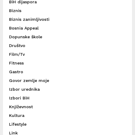
BiH dijaspora
Biznis
Biznis zanimljivosti
Bosnia Appeal
Dopunske škole
Društvo
Film/Tv
Fitness
Gastro
Govor zemlje moje
Izbor urednika
Izbori BiH
Književnost
Kultura
Lifestyle
Link