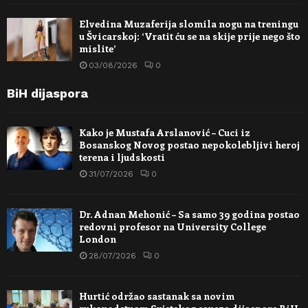
Elvedina Muzaferija slomila nogu na treningu
u Švicarskoj: ‘Vratit ću se na skije prije nego što
mislite’
03/08/2026
0
BiH dijaspora
Kako je Mustafa Arslanović – Cuci iz
Bosanskog Novog postao nepokolebljivi heroj
terena i ljudskosti
31/07/2026
0
Dr. Adnan Mehonić – Sa samo 39 godina postao
redovni profesor na University College
London
28/07/2026
0
Hurtić održao sastanak sa novim