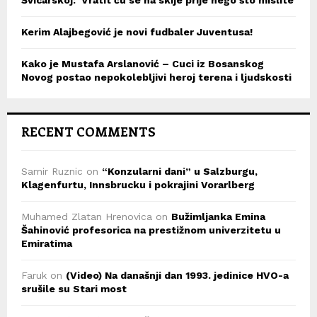
Švicarskoj: ‘Vratit ću se na skije prije nego što mislite’
Kerim Alajbegović je novi fudbaler Juventusa!
Kako je Mustafa Arslanović – Cuci iz Bosanskog
Novog postao nepokolebljivi heroj terena i ljudskosti
RECENT COMMENTS
Samir Ruznic
on
“Konzularni dani” u Salzburgu,
Klagenfurtu, Innsbrucku i pokrajini Vorarlberg
Muhamed Zlatan Hrenovica
on
Bužimljanka Emina
Šahinović profesorica na prestižnom univerzitetu u
Emiratima
Faruk
on
(Video) Na današnji dan 1993. jedinice HVO-a
srušile su Stari most