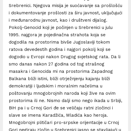
Srebrenici. Njegova misija je suoćavanje sa prošlošću
i dokumentovanje prošlosti za širu javnost, uključujući
i međunarodnu javnost, kao i društveni dijalog.
Pokolj-Genocid koji je počinjen u Srebrenici u julu
1995. najgora je pojedinačna strahota koja se
dogodila na prostorima bivše Jugoslaviji tokom
ratova devedestih godina i najgori pokolj koji se
dogodio u Evropi nakon Drugog svjetskog rata. Da li
smo danas nakon 27 godina od tog strašnog
masakra i Genocida mi na prostorima Zapadnog
Balkana bliži istini, bliži otrježnjenju kajanju bliži
demokratiji i ljudskim i moralnim načelima u
poštovanju mnogobrojnih naroda koji žive na ovim
prostorima ili ne. Nismo dalji smo nego ikada u Srbiji,
BiH pa i u Crnoj Gori đe se veličaju ratni zločinci i
slave se imena Karadžića, Mladića kao heroja.
Mnogobrojni plitičari pro-srpske orijentacije u Crnoj
Gori negiraju zločin u Srebrenici jasno se stavljajući u