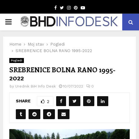
Facebook
Twitter
Instagram
Pinterest
Youtube
PRIMARY
MENU
Home
Moj stav
Pogledi
SREBRENICE BOLNA RANO 1995-2022
Pogledi
SREBRENICE BOLNA RANO 1995-
2022
by
Urednik BiH Info Desk
10/07/2022
0
SHARE
2