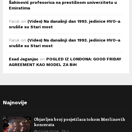
Šahinović profesorica na prestižnom univerzitetu u
Emiratima
Faruk
on
(Video) Na današnji dan 1993. jedinice HVO-a
srušile su Stari most
Faruk
on
(Video) Na današnji dan 1993. jedinice HVO-a
srušile su Stari most
Esad Jaganjac
on
POGLED IZ LONDONA: GOOD FRIDAY
AGREEMENT KAO MODEL ZA BiH
Najnovije
Objavljen broj posjetilaca tokom Merlinovih
koncerata
03/08/2026
0