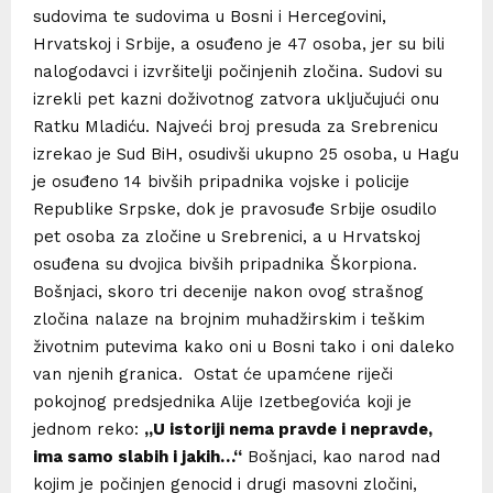
sudovima te sudovima u Bosni i Hercegovini,
Hrvatskoj i Srbije, a osuđeno je 47 osoba, jer su bili
nalogodavci i izvršitelji počinjenih zločina. Sudovi su
izrekli pet kazni doživotnog zatvora uključujući onu
Ratku Mladiću. Najveći broj presuda za Srebrenicu
izrekao je Sud BiH, osudivši ukupno 25 osoba, u Hagu
je osuđeno 14 bivših pripadnika vojske i policije
Republike Srpske, dok je pravosuđe Srbije osudilo
pet osoba za zločine u Srebrenici, a u Hrvatskoj
osuđena su dvojica bivših pripadnika Škorpiona.
Bošnjaci, skoro tri decenije nakon ovog strašnog
zločina nalaze na brojnim muhadžirskim i teškim
životnim putevima kako oni u Bosni tako i oni daleko
van njenih granica. Ostat će upamćene riječi
pokojnog predsjednika Alije Izetbegovića koji je
jednom reko:
„U istoriji nema pravde i nepravde,
ima samo slabih i jakih…“
Bošnjaci, kao narod nad
kojim je počinjen genocid i drugi masovni zločini,