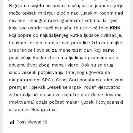
Nigdje na svijetu ne postoji slučaj da se jednom rječju
može opisati mržnja i zločin nad ljudskim rodom nad
nevinim i mnogim rano ugašenim životima. Ta riječ
koja sve ostale riječi nadjača, to nije riječ to je
KRIK
koji dopire do najudaljenijeg kutka ljudske civilizacije.
I dušom i srcem sam uz sve porodice žrtava i majke
Srebrenice i ovo su za mene tužni dani koji samo
podsjećaju koliko zla ima u ljudima spremnim da ti
oduzmu život zbog imena i vjere. Dok su se drugi
sinoć veselili potpisivanju Tmeljnog ugovora sa
okupatorskom SPC u Crnoj Gori poesbeno takozvani
premijer i pjevali ,,Veseli se srpski rode“ vjerovatno
zaboravljajući da su ovo najtužnji dani đe se dovama
(molitvama) odaje počast makar ljudski i čovječanski
stradalim Bošnjacima.
Post Views:
16