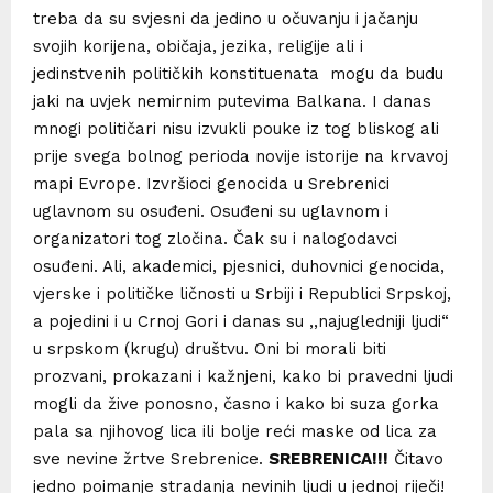
treba da su svjesni da jedino u očuvanju i jačanju
svojih korijena, običaja, jezika, religije ali i
jedinstvenih političkih konstituenata mogu da budu
jaki na uvjek nemirnim putevima Balkana. I danas
mnogi političari nisu izvukli pouke iz tog bliskog ali
prije svega bolnog perioda novije istorije na krvavoj
mapi Evrope. Izvršioci genocida u Srebrenici
uglavnom su osuđeni. Osuđeni su uglavnom i
organizatori tog zločina. Čak su i nalogodavci
osuđeni. Ali, akademici, pjesnici, duhovnici genocida,
vjerske i političke ličnosti u Srbiji i Republici Srpskoj,
a pojedini i u Crnoj Gori i danas su ,,najugledniji ljudi“
u srpskom (krugu) društvu. Oni bi morali biti
prozvani, prokazani i kažnjeni, kako bi pravedni ljudi
mogli da žive ponosno, časno i kako bi suza gorka
pala sa njihovog lica ili bolje reći maske od lica za
sve nevine žrtve Srebrenice.
SREBRENICA!!!
Čitavo
jedno poimanje stradanja nevinih ljudi u jednoj riječi!