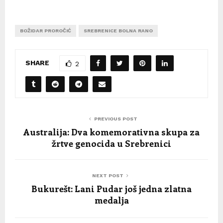
BOŽIDAR PROROČIĆ
SREBRENICE BOLNA RANO
SHARE
2
PREVIOUS POST
Australija: Dva komemorativna skupa za
žrtve genocida u Srebrenici
NEXT POST
Bukurešt: Lani Pudar još jedna zlatna
medalja