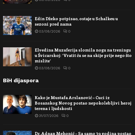
Edin Džeko potpisao, ostaje u Schalkeu u
sezoni pred nama
03/08/2026
0
Elvedina Muzaferija slomila nogu na treningu
u Švicarskoj: ‘Vratit ću se na skije prije nego što
mislite’
03/08/2026
0
BiH dijaspora
Kako je Mustafa Arslanović – Cuci iz
Bosanskog Novog postao nepokolebljivi heroj
terena i ljudskosti
31/07/2026
0
Dr. Adnan Mehonić – Sa samo 39 godina postao