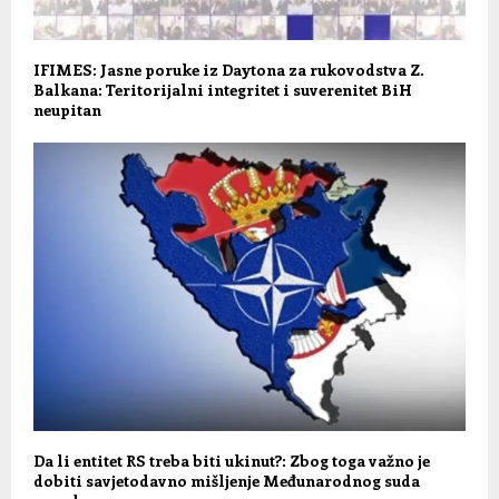
IFIMES: Jasne poruke iz Daytona za rukovodstva Z.
Balkana: Teritorijalni integritet i suverenitet BiH
neupitan
Da li entitet RS treba biti ukinut?: Zbog toga važno je
dobiti savjetodavno mišljenje Međunarodnog suda