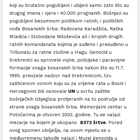
koji su brutalno pogubljeni i ubijeni samo zato što su
drugog imena i vjere i 40.000 prognanih. Bošnjaci su
pogubljeni bezumnom politikom ratnih, i političkih
vođa Bosanskih Srba: Radovana Karadžića, Ratka
Mladića i Slobodana Miloševića ali i brojnih drugih
ratnih komandanata kojima je suđeno i presuđeno u
Tribunalu za ratne zločine u Hagu. Genocid u
Srebrenici su sprovele vojne, policijske i paravojne
formacije snaga bosanskih Srba nakon što su 11.7.
1995. preuzele nadzor nad Srebrenicom, tzv.
zaštićenom zonom koju su za vrijeme rata u Bosni i
Hercegovini bili osnovale
UN
u svrhu zaštite
bošnjačkih izbjeglica protjeranih na to područje od
strane snaga bosanskih Srba. Memorijalni centar u
Potočarima je otvoren 2003. godine. Tu se nalazi
mezarje na kojem je ukopano
8372 žrtve
. Pored
ovog spomen obilježja, na ovom mjestu se u
međuvremenu takođe nalazi i Muzej genocida u