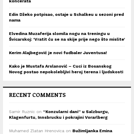
koncerata
Edin Džeko potpisao, ostaje u Schalkeu u sezoni pred
nama
Elvedina Muzaferija slomila nogu na treningu u
Švicarskoj: ‘Vratit ću se na skije prije nego što mislite’
Kerim Alajbegović je novi fudbaler Juventusa!
Kako je Mustafa Arslanović – Cuci iz Bosanskog
Novog postao nepokolebljivi heroj terena i ljudskosti
RECENT COMMENTS
Samir Ruznic
on
“Konzularni dani” u Salzburgu,
Klagenfurtu, Innsbrucku i pokrajini Vorarlberg
Muhamed Zlatan Hrenovica
on
Bužimljanka Emina