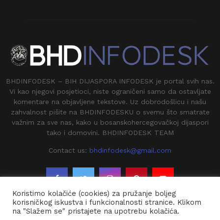
BHDINFODESK – BIH DIJASPORA INFODESK je portal svih nas.
Vi kao njegovi posjetioci, niste ograničeni samo da ostavljate
komentare na objavljene tekstove. Uz dobrodošlicu i našu
zahvalnost pišite na BHDINFODESKU o svemu što smatrate
važnim za sve nas, kako u bosanskohercegovačkoj dijaspori
tako i domovini. BHDINFODESK TEAM
Contact us:
bhdinfodesk@gmail.com
Koristimo kolačiće (cookies) za pružanje boljeg
korisničkog iskustva i funkcionalnosti stranice. Klikom
na "Slažem se" pristajete na upotrebu kolačića.