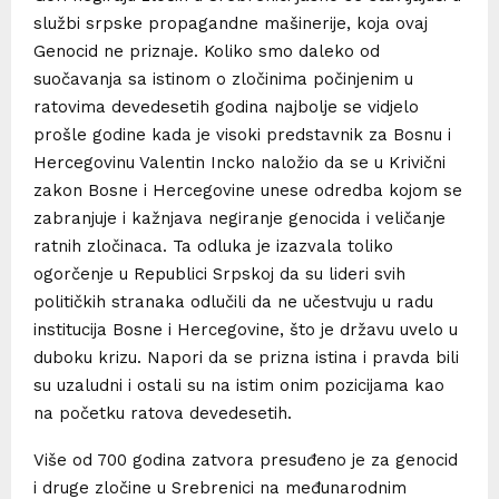
službi srpske propagandne mašinerije, koja ovaj
Genocid ne priznaje. Koliko smo daleko od
suočavanja sa istinom o zločinima počinjenim u
ratovima devedesetih godina najbolje se vidjelo
prošle godine kada je visoki predstavnik za Bosnu i
Hercegovinu Valentin Incko naložio da se u Krivični
zakon Bosne i Hercegovine unese odredba kojom se
zabranjuje i kažnjava negiranje genocida i veličanje
ratnih zločinaca. Ta odluka je izazvala toliko
ogorčenje u Republici Srpskoj da su lideri svih
političkih stranaka odlučili da ne učestvuju u radu
institucija Bosne i Hercegovine, što je državu uvelo u
duboku krizu. Napori da se prizna istina i pravda bili
su uzaludni i ostali su na istim onim pozicijama kao
na početku ratova devedesetih.
Više od 700 godina zatvora presuđeno je za genocid
i druge zločine u Srebrenici na međunarodnim