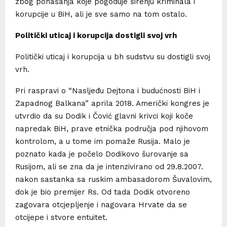
zbog ponašanja koje pogoduje širenju kriminala i
korupcije u BiH, ali je sve samo na tom ostalo.
Politički uticaj i korupcija dostigli svoj vrh
Politički uticaj i korupcija u bh sudstvu su dostigli svoj
vrh.
Pri raspravi o “Nasljeđu Dejtona i budućnosti BiH i
Zapadnog Balkana” aprila 2018. Američki kongres je
utvrdio da su Dodik i Čović glavni krivci koji koče
napredak BiH, prave etnička područja pod njihovom
kontrolom, a u tome im pomaže Rusija. Malo je
poznato kada je počelo Dodikovo šurovanje sa
Rusijom, ali se zna da je intenzivirano od 29.8.2007.
nakon sastanka sa ruskim ambasadorom Šuvalovim,
dok je bio premijer Rs. Od tada Dodik otvoreno
zagovara otcjepljenje i nagovara Hrvate da se
otcijepe i stvore entuitet.