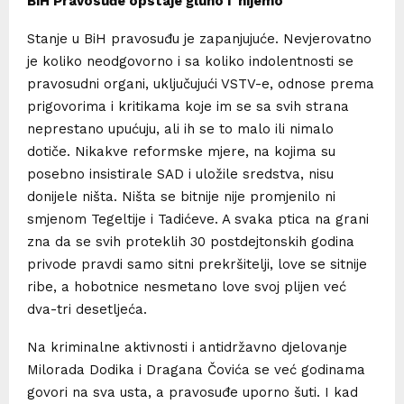
BiH Pravosuđe opstaje gluho i nijemo
Stanje u BiH pravosuđu je zapanjujuće. Nevjerovatno
je koliko neodgovorno i sa koliko indolentnosti se
pravosudni organi, uključujući VSTV-e, odnose prema
prigovorima i kritikama koje im se sa svih strana
neprestano upućuju, ali ih se to malo ili nimalo
dotiče. Nikakve reformske mjere, na kojima su
posebno insistirale SAD i uložile sredstva, nisu
donijele ništa. Ništa se bitnije nije promjenilo ni
smjenom Tegeltije i Tadićeve. A svaka ptica na grani
zna da se svih proteklih 30 postdejtonskih godina
privode pravdi samo sitni prekršitelji, love se sitnije
ribe, a hobotnice nesmetano love svoj plijen već
dva-tri desetljeća.
Na kriminalne aktivnosti i antidržavno djelovanje
Milorada Dodika i Dragana Čovića se već godinama
govori na sva usta, a pravosuđe uporno šuti. I kad