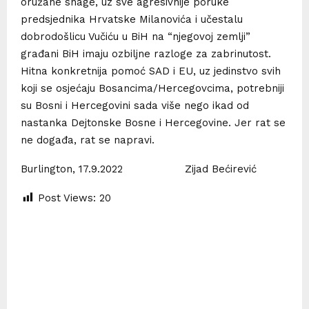
oružane snage, uz sve agresivnije poruke
predsjednika Hrvatske Milanovića i učestalu
dobrodošlicu Vučiću u BiH na “njegovoj zemlji”
građani BiH imaju ozbiljne razloge za zabrinutost.
Hitna konkretnija pomoć SAD i EU, uz jedinstvo svih
koji se osjećaju Bosancima/Hercegovcima, potrebniji
su Bosni i Hercegovini sada više nego ikad od
nastanka Dejtonske Bosne i Hercegovine. Jer rat se
ne događa, rat se napravi.
Burlington, 17.9.2022 Zijad Bećirević
Post Views:
20