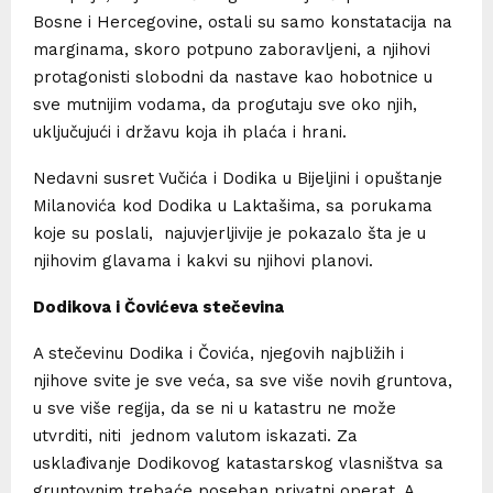
Bosne i Hercegovine, ostali su samo konstatacija na
marginama, skoro potpuno zaboravljeni, a njihovi
protagonisti slobodni da nastave kao hobotnice u
sve mutnijim vodama, da progutaju sve oko njih,
uključujući i državu koja ih plaća i hrani.
Nedavni susret Vučića i Dodika u Bijeljini i opuštanje
Milanovića kod Dodika u Laktašima, sa porukama
koje su poslali, najuvjerljivije je pokazalo šta je u
njihovim glavama i kakvi su njihovi planovi.
Dodikova i Čovićeva stečevina
A stečevinu Dodika i Čovića, njegovih najbližih i
njihove svite je sve veća, sa sve više novih gruntova,
u sve više regija, da se ni u katastru ne može
utvrditi, niti jednom valutom iskazati. Za
usklađivanje Dodikovog katastarskog vlasništva sa
gruntovnim trebaće poseban privatni operat. A