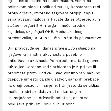
nije sankcionosano na ekonomskom, već ni na
političkom planu. Dodik od 2008.g. konstantno radi
protiv države, otvoreno zagovara otcijepljenje i
separatizam, nagovara Hrvate da se otcijepe, ali ni
službeni organi BiH ni organi međunarodne
zajednice, uključujući OHR, Međunarodnog
predstavnika, OSCE nisu učinili ništa da ga zaustave.
BiH pravosuđe se i danas pravi gluvo i slijepo na
njegove kriminalne aktivnosti, a posebno
antidržavne aktivnosti. Po naredbama tada glavne
tužiteljice Gordane Tadić arhivirano je 6 prijava ili
predmeta protiv Dodika. I kad korumpirani napune
džepove umjesto da idu u zatvor, samo ih prebace
na drugi posao ili ih smjene. I Umjesto da se uključi
međunarodni predstavnik i makar smjeni
osumnjačene sa državnih položaja, on im se
pokušava približiti i privući ih uz sebe.