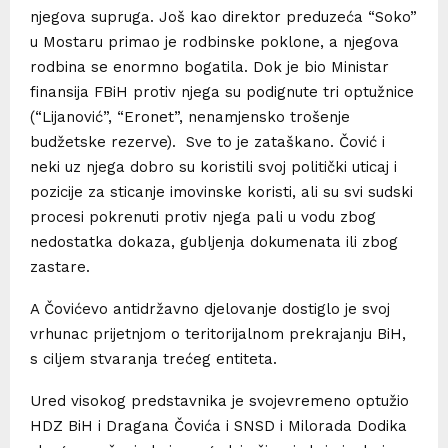
njegova supruga. Još kao direktor preduzeća “Soko”
u Mostaru primao je rodbinske poklone, a njegova
rodbina se enormno bogatila. Dok je bio Ministar
finansija FBiH protiv njega su podignute tri optužnice
(“Lijanović”, “Eronet”, nenamjensko trošenje
budžetske rezerve). Sve to je zataškano. Čović i
neki uz njega dobro su koristili svoj politički uticaj i
pozicije za sticanje imovinske koristi, ali su svi sudski
procesi pokrenuti protiv njega pali u vodu zbog
nedostatka dokaza, gubljenja dokumenata ili zbog
zastare.
A Čovićevo antidržavno djelovanje dostiglo je svoj
vrhunac prijetnjom o teritorijalnom prekrajanju BiH,
s ciljem stvaranja trećeg entiteta.
Ured visokog predstavnika je svojevremeno optužio
HDZ BiH i Dragana Čovića i SNSD i Milorada Dodika