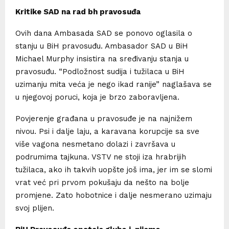
Kritike SAD na rad bh pravosuđa
Ovih dana Ambasada SAD se ponovo oglasila o
stanju u BiH pravosuđu. Ambasador SAD u BiH
Michael Murphy insistira na sređivanju stanja u
pravosuđu. “Podložnost sudija i tužilaca u BiH
uzimanju mita veća je nego ikad ranije” naglašava se
u njegovoj poruci, koja je brzo zaboravljena.
Povjerenje građana u pravosuđe je na najnižem
nivou. Psi i dalje laju, a karavana korupcije sa sve
više vagona nesmetano dolazi i završava u
podrumima tajkuna. VSTV ne stoji iza hrabrijih
tužilaca, ako ih takvih uopšte još ima, jer im se slomi
vrat već pri prvom pokušaju da nešto na bolje
promjene. Zato hobotnice i dalje nesmerano uzimaju
svoj plijen.