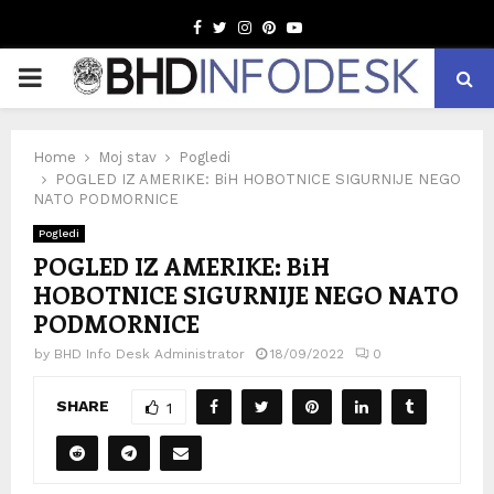
Facebook
Twitter
Instagram
Pinterest
Youtube
PRIMARY
MENU
Home
Moj stav
Pogledi
POGLED IZ AMERIKE: BiH HOBOTNICE SIGURNIJE NEGO
NATO PODMORNICE
Pogledi
POGLED IZ AMERIKE: BiH
HOBOTNICE SIGURNIJE NEGO NATO
PODMORNICE
by
BHD Info Desk Administrator
18/09/2022
0
SHARE
1