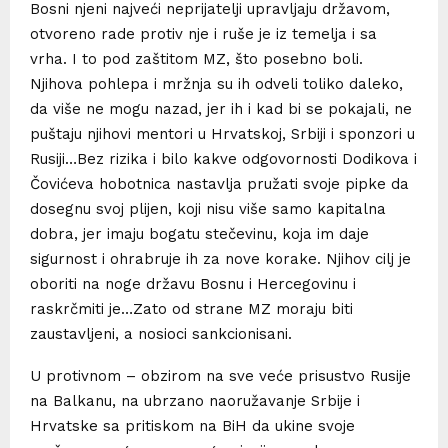
Bosni njeni najveći neprijatelji upravljaju državom,
otvoreno rade protiv nje i ruše je iz temelja i sa
vrha. I to pod zaštitom MZ, što posebno boli.
Njihova pohlepa i mržnja su ih odveli toliko daleko,
da više ne mogu nazad, jer ih i kad bi se pokajali, ne
puštaju njihovi mentori u Hrvatskoj, Srbiji i sponzori u
Rusiji…Bez rizika i bilo kakve odgovornosti Dodikova i
Čovićeva hobotnica nastavlja pružati svoje pipke da
dosegnu svoj plijen, koji nisu više samo kapitalna
dobra, jer imaju bogatu stečevinu, koja im daje
sigurnost i ohrabruje ih za nove korake. Njihov cilj je
oboriti na noge državu Bosnu i Hercegovinu i
raskrčmiti je…Zato od strane MZ moraju biti
zaustavljeni, a nosioci sankcionisani.
U protivnom – obzirom na sve veće prisustvo Rusije
na Balkanu, na ubrzano naoružavanje Srbije i
Hrvatske sa pritiskom na BiH da ukine svoje