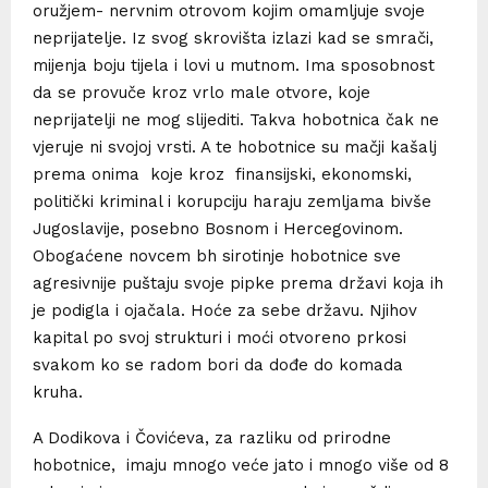
oružjem- nervnim otrovom kojim omamljuje svoje
neprijatelje. Iz svog skrovišta izlazi kad se smrači,
mijenja boju tijela i lovi u mutnom. Ima sposobnost
da se provuče kroz vrlo male otvore, koje
neprijatelji ne mog slijediti. Takva hobotnica čak ne
vjeruje ni svojoj vrsti. A te hobotnice su mačji kašalj
prema onima koje kroz finansijski, ekonomski,
politički kriminal i korupciju haraju zemljama bivše
Jugoslavije, posebno Bosnom i Hercegovinom.
Obogaćene novcem bh sirotinje hobotnice sve
agresivnije puštaju svoje pipke prema državi koja ih
je podigla i ojačala. Hoće za sebe državu. Njihov
kapital po svoj strukturi i moći otvoreno prkosi
svakom ko se radom bori da dođe do komada
kruha.
A Dodikova i Čovićeva, za razliku od prirodne
hobotnice, imaju mnogo veće jato i mnogo više od 8