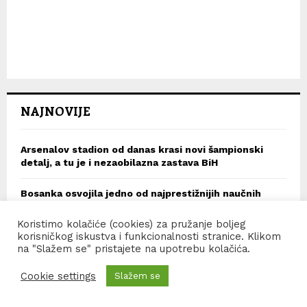
NAJNOVIJE
Arsenalov stadion od danas krasi novi šampionski
detalj, a tu je i nezaobilazna zastava BiH
Bosanka osvojila jedno od najprestižnijih naučnih
priznanja u Austriji
Koristimo kolačiće (cookies) za pružanje boljeg
korisničkog iskustva i funkcionalnosti stranice. Klikom
Povodom pozivanja na policijska saslušanja sadašnjih i
na "Slažem se" pristajete na upotrebu kolačića.
bivših zaposlenika i saradnika Memorijalnog centra
Srebrenica IGK je poslao pismo kanadskim liderima
Cookie settings
Slažem se
Globalna geopolitika u tranziciji: Klima, sukobi i