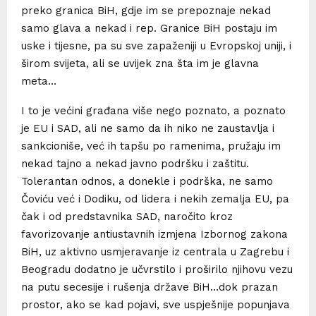
preko granica BiH, gdje im se prepoznaje nekad
samo glava a nekad i rep. Granice BiH postaju im
uske i tijesne, pa su sve zapaženiji u Evropskoj uniji, i
širom svijeta, ali se uvijek zna šta im je glavna
meta…
I to je većini građana više nego poznato, a poznato
je EU i SAD, ali ne samo da ih niko ne zaustavlja i
sankcioniše, već ih tapšu po ramenima, pružaju im
nekad tajno a nekad javno podršku i zaštitu.
Tolerantan odnos, a donekle i podrška, ne samo
Čoviću već i Dodiku, od lidera i nekih zemalja EU, pa
čak i od predstavnika SAD, naročito kroz
favorizovanje antiustavnih izmjena Izbornog zakona
BiH, uz aktivno usmjeravanje iz centrala u Zagrebu i
Beogradu dodatno je učvrstilo i proširilo njihovu vezu
na putu secesije i rušenja države BiH…dok prazan
prostor, ako se kad pojavi, sve uspješnije popunjava