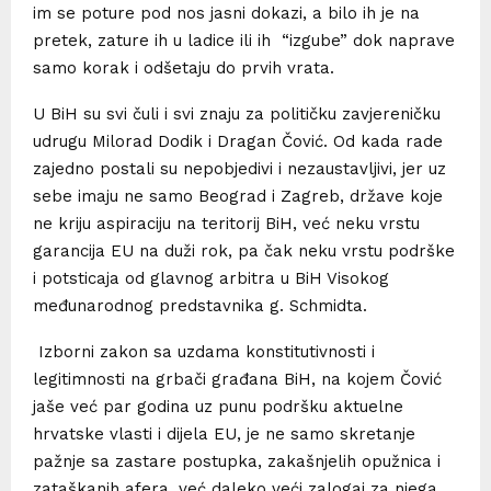
im se poture pod nos jasni dokazi, a bilo ih je na
pretek, zature ih u ladice ili ih “izgube” dok naprave
samo korak i odšetaju do prvih vrata.
U BiH su svi čuli i svi znaju za političku zavjereničku
udrugu Milorad Dodik i Dragan Čović. Od kada rade
zajedno postali su nepobjedivi i nezaustavljivi, jer uz
sebe imaju ne samo Beograd i Zagreb, države koje
ne kriju aspiraciju na teritorij BiH, već neku vrstu
garancija EU na duži rok, pa čak neku vrstu podrške
i potsticaja od glavnog arbitra u BiH Visokog
međunarodnog predstavnika g. Schmidta.
Izborni zakon sa uzdama konstitutivnosti i
legitimnosti na grbači građana BiH, na kojem Čović
jaše već par godina uz punu podršku aktuelne
hrvatske vlasti i dijela EU, je ne samo skretanje
pažnje sa zastare postupka, zakašnjelih opužnica i
zataškanih afera, već daleko veći zalogaj za njega