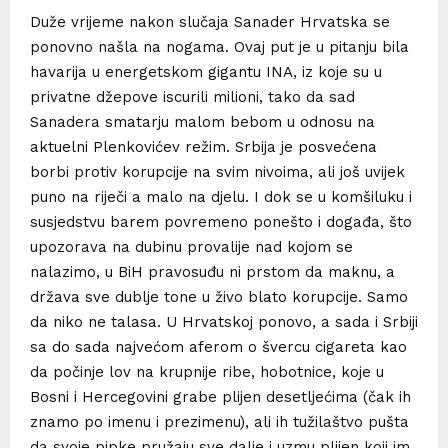
Duže vrijeme nakon slučaja Sanader Hrvatska se
ponovno našla na nogama. Ovaj put je u pitanju bila
havarija u energetskom gigantu INA, iz koje su u
privatne džepove iscurili milioni, tako da sad
Sanadera smatarju malom bebom u odnosu na
aktuelni Plenkovićev režim. Srbija je posvećena
borbi protiv korupcije na svim nivoima, ali još uvijek
puno na riječi a malo na djelu. I dok se u komšiluku i
susjedstvu barem povremeno ponešto i događa, što
upozorava na dubinu provalije nad kojom se
nalazimo, u BiH pravosuđu ni prstom da maknu, a
država sve dublje tone u živo blato korupcije. Samo
da niko ne talasa. U Hrvatskoj ponovo, a sada i Srbiji
sa do sada najvećom aferom o švercu cigareta kao
da počinje lov na krupnije ribe, hobotnice, koje u
Bosni i Hercegovini grabe plijen desetljećima (čak ih
znamo po imenu i prezimenu), ali ih tužilaštvo pušta
da svoje pipke pružaju sve dalje i uzmu plijen koji im