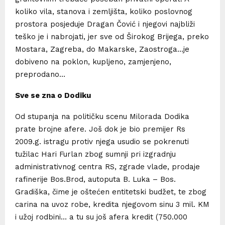
koliko vila, stanova i zemljišta, koliko poslovnog
prostora posjeduje Dragan Čović i njegovi najbliži
teško je i nabrojati, jer sve od Širokog Brijega, preko
Mostara, Zagreba, do Makarske, Zaostroga…je
dobiveno na poklon, kupljeno, zamjenjeno,
preprodano…
Sve se zna o Dodiku
Od stupanja na političku scenu Milorada Dodika
prate brojne afere. Još dok je bio premijer Rs
2009.g. istragu protiv njega usudio se pokrenuti
tužilac Hari Furlan zbog sumnji pri izgradnju
administrativnog centra RS, zgrade vlade, prodaje
rafinerije Bos.Brod, autoputa B. Luka – Bos.
Gradiška, čime je oštećen entitetski budžet, te zbog
carina na uvoz robe, kredita njegovom sinu 3 mil. KM
i užoj rodbini… a tu su još afera kredit (750.000