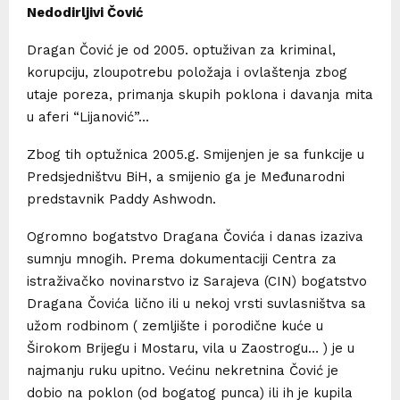
Nedodirljivi Čović
Dragan Čović je od 2005. optuživan za kriminal,
korupciju, zloupotrebu položaja i ovlaštenja zbog
utaje poreza, primanja skupih poklona i davanja mita
u aferi “Lijanović”…
Zbog tih optužnica 2005.g. Smijenjen je sa funkcije u
Predsjedništvu BiH, a smijenio ga je Međunarodni
predstavnik Paddy Ashwodn.
Ogromno bogatstvo Dragana Čovića i danas izaziva
sumnju mnogih. Prema dokumentaciji Centra za
istraživačko novinarstvo iz Sarajeva (CIN) bogatstvo
Dragana Čovića lično ili u nekoj vrsti suvlasništva sa
užom rodbinom ( zemljište i porodične kuće u
Širokom Brijegu i Mostaru, vila u Zaostrogu… ) je u
najmanju ruku upitno. Većinu nekretnina Čović je
dobio na poklon (od bogatog punca) ili ih je kupila