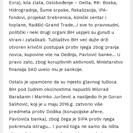
Evra), kila zlata, Oslobođenje – Delta, RK- Boska,
Hidrogradnja, Šume srpske, fiskalizacija, IPA-
fondovi, projekat Srebrenica, klinički centar i
toplane, Radišić-Grand Trade…I sve to pravosudni,
politički i neki drugi organi BiH uspjeli su gunuti u
strani i zataškati. Tužilaštvo BiH već duže drži
otvoren krivični postupak protiv njega zbog pranja
novca, kupovine vile na Dedinju, Pavlović banke… U
pravo zato, zbog koruptivnih aktivnosti, Ministarstvo
finansija SAD uvelo mu je sankcije.
Ostalo je upamćeno da su mjesto glavnog tužioca
BiH pod čudnim okolnostima napustili Milorad
Barašanin i Marinko Jurčević a naslijedio ih je Goran
Salihović, koji je u maju 2016.g. zatvorio više
predmeta protiv Dodika (korupcijske afere,
Pavlovića banka), zbog čega je SIPA protiv njega
pokrenula istragu… I pored toga ne samo da ništa