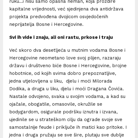
ruku…i nisu samo opasna neman, koja proždire
kapitalne vrijednosti, već sjedinjena dva antidržava
projekta predvođena dvojicom osvjedočenih
neprijatelja Bosne i Hercegovine.
Svi ih vide i znaju, ali oni rastu, prkose i traju
Već skoro dva desetljeća u mutnim vodama Bosne i
Hercegovine neometano love svoj plijen, razaraju
državu i društveno biće Bosne i Hercegovine, brojne
hobotnice, od kojih svima dobro prepoznatljive,
jedna utjelovljena u liku, djelu i moći Milorada
Dodika, a druga u liku, djelu i moći Dragana Čovića.
Nastale odvojeno, svaka u svojim vodama, a kad su
ojačale, obogatile, omasovile, okružile se
bodygardom, osigurale podršku iznutra i izvana,
ujedinile se u strateškom cilju da ograde svoje sve
samostalnije feude i priključe ih matici kao pritoke. I
jedna i druga pružaju se sve šire, plutaju sve dublje