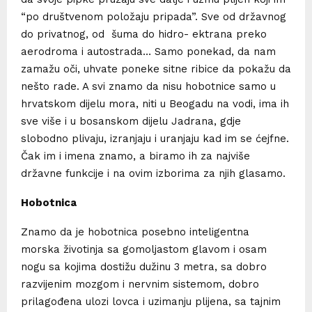
“po društvenom položaju pripada”. Sve od državnog
do privatnog, od šuma do hidro- ektrana preko
aerodroma i autostrada… Samo ponekad, da nam
zamažu oči, uhvate poneke sitne ribice da pokažu da
nešto rade. A svi znamo da nisu hobotnice samo u
hrvatskom dijelu mora, niti u Beogadu na vodi, ima ih
sve više i u bosanskom dijelu Jadrana, gdje
slobodno plivaju, izranjaju i uranjaju kad im se ćejfne.
Čak im i imena znamo, a biramo ih za najviše
državne funkcije i na ovim izborima za njih glasamo.
Hobotnica
Znamo da je hobotnica posebno inteligentna
morska životinja sa gomoljastom glavom i osam
nogu sa kojima dostižu dužinu 3 metra, sa dobro
razvijenim mozgom i nervnim sistemom, dobro
prilagođena ulozi lovca i uzimanju plijena, sa tajnim