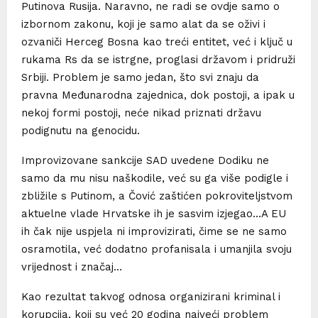
Putinova Rusija. Naravno, ne radi se ovdje samo o
izbornom zakonu, koji je samo alat da se oživi i
ozvaniči Herceg Bosna kao treći entitet, već i ključ u
rukama Rs da se istrgne, proglasi državom i pridruži
Srbiji. Problem je samo jedan, što svi znaju da
pravna Međunarodna zajednica, dok postoji, a ipak u
nekoj formi postoji, neće nikad priznati državu
podignutu na genocidu.
Improvizovane sankcije SAD uvedene Dodiku ne
samo da mu nisu naškodile, već su ga više podigle i
zbližile s Putinom, a Čović zaštićen pokroviteljstvom
aktuelne vlade Hrvatske ih je sasvim izjegao…A EU
ih čak nije uspjela ni improvizirati, čime se ne samo
osramotila, već dodatno profanisala i umanjila svoju
vrijednost i značaj…
Kao rezultat takvog odnosa organizirani kriminal i
korupcija, koji su već 20 godina najveći problem