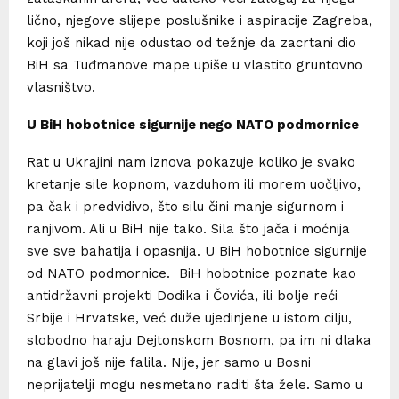
lično, njegove slijepe poslušnike i aspiracije Zagreba,
koji još nikad nije odustao od težnje da zacrtani dio
BiH sa Tuđmanove mape upiše u vlastito gruntovno
vlasništvo.
U BiH hobotnice sigurnije nego NATO podmornice
Rat u Ukrajini nam iznova pokazuje koliko je svako
kretanje sile kopnom, vazduhom ili morem uočljivo,
pa čak i predvidivo, što silu čini manje sigurnom i
ranjivom. Ali u BiH nije tako. Sila što jača i moćnija
sve sve bahatija i opasnija. U BiH hobotnice sigurnije
od NATO podmornice. BiH hobotnice poznate kao
antidržavni projekti Dodika i Čovića, ili bolje reći
Srbije i Hrvatske, već duže ujedinjene u istom cilju,
slobodno haraju Dejtonskom Bosnom, pa im ni dlaka
na glavi još nije falila. Nije, jer samo u Bosni
neprijatelji mogu nesmetano raditi šta žele. Samo u