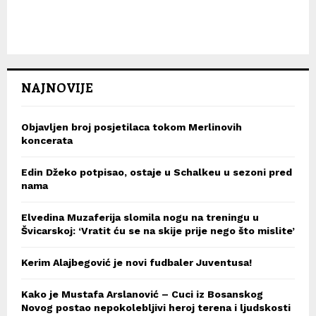
NAJNOVIJE
Objavljen broj posjetilaca tokom Merlinovih
koncerata
Edin Džeko potpisao, ostaje u Schalkeu u sezoni pred
nama
Elvedina Muzaferija slomila nogu na treningu u
Švicarskoj: ‘Vratit ću se na skije prije nego što mislite’
Kerim Alajbegović je novi fudbaler Juventusa!
Kako je Mustafa Arslanović – Cuci iz Bosanskog
Novog postao nepokolebljivi heroj terena i ljudskosti