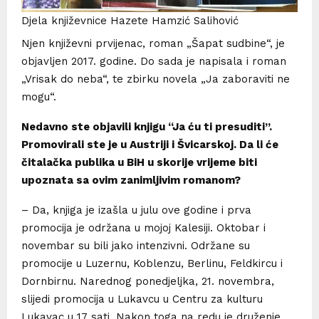
Djela književnice Hazete Hamzić Salihović
Njen književni prvijenac, roman „Šapat sudbine“, je
objavljen 2017. godine. Do sada je napisala i roman
„Vrisak do neba“, te zbirku novela „Ja zaboraviti ne
mogu“.
Nedavno ste objavili knjigu “Ja ću ti presuditi”.
Promovirali ste je u Austriji i Švicarskoj. Da li će
čitalačka publika u BiH u skorije vrijeme biti
upoznata sa ovim zanimljivim romanom?
– Da, knjiga je izašla u julu ove godine i prva
promocija je održana u mojoj Kalesiji. Oktobar i
novembar su bili jako intenzivni. Održane su
promocije u Luzernu, Koblenzu, Berlinu, Feldkircu i
Dornbirnu. Narednog ponedjeljka, 21. novembra,
slijedi promocija u Lukavcu u Centru za kulturu
Lukavac u 17 sati. Nakon toga na redu je druženje