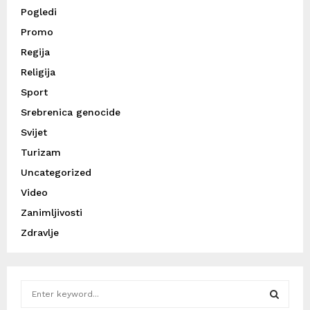
Pogledi
Promo
Regija
Religija
Sport
Srebrenica genocide
Svijet
Turizam
Uncategorized
Video
Zanimljivosti
Zdravlje
S
e