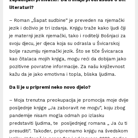
literaturi?
– Roman „Šapat sudbine“ je preveden na njemački
jezik i doživio je tri izdanja. Knjigu traže kako ljudi čiji
je maternji jezik njemački, tako i roditelji Bošnjaci za
svoju djecu, jer djeca koja su odrasla u Švicarskoj
bolje razumiju njemački jezik. Što se tiče Švicaraca
kao čitalaca mojih knjiga, mogu reći da dobijam jako
pozitivne povratne informacije. Za našu književnost
kažu da je jako emotivna i topla, bliska ljudima.
Da li je u pripremi neko novo djelo?
– Moja trenutna preokupacija je promocija moje dvije
posljednje knjige „Ja zaboravit ne mogu“, koju zbog
pandemije nisam mogla odmah po izlasku
predstaviti ljudima, te posljednjeg romana „ Ja ću ti
presuditi“. Također, pripremamo knjigu na švedskom