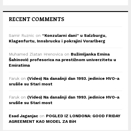
RECENT COMMENTS
Samir Ruznic
on
“Konzularni dani” u Salzburgu,
Klagenfurtu, Innsbrucku i pokrajini Vorarlberg
Muhamed Zlatan Hrenovica
on
Bužimljanka Emina
Šahinović profesorica na prestižnom univerzitetu u
Emiratima
Faruk
on
(Video) Na današnji dan 1993. jedinice HVO-a
srušile su Stari most
Faruk
on
(Video) Na današnji dan 1993. jedinice HVO-a
srušile su Stari most
Esad Jaganjac
on
POGLED IZ LONDONA: GOOD FRIDAY
AGREEMENT KAO MODEL ZA BiH