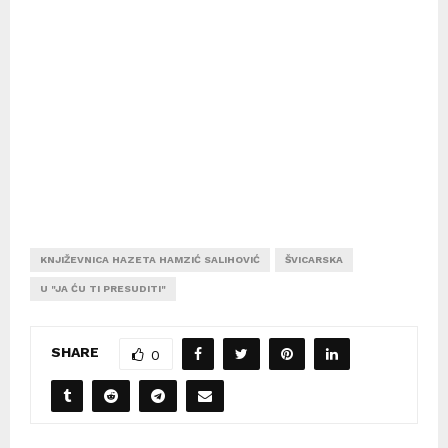
KNJIŽEVNICA HAZETA HAMZIĆ SALIHOVIĆ
ŠVICARSKA
U "JA ĆU TI PRESUDITI"
SHARE
0