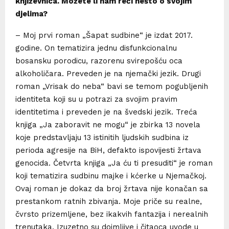
književnica. Možete li nam reći nešto o svojim
djelima?
– Moj prvi roman „Šapat sudbine“ je izdat 2017.
godine. On tematizira jednu disfunkcionalnu
bosansku porodicu, razorenu svirepošću oca
alkoholičara. Preveden je na njemački jezik. Drugi
roman „Vrisak do neba“ bavi se temom pogubljenih
identiteta koji su u potrazi za svojim pravim
identitetima i preveden je na švedski jezik. Treća
knjiga „Ja zaboravit ne mogu“ je zbirka 13 novela
koje predstavljaju 13 istinitih ljudskih sudbina iz
perioda agresije na BiH, defakto ispovijesti žrtava
genocida. Četvrta knjiga „Ja ću ti presuditi“ je roman
koji tematizira sudbinu majke i kćerke u Njemačkoj.
Ovaj roman je dokaz da broj žrtava nije konačan sa
prestankom ratnih zbivanja. Moje priče su realne,
čvrsto prizemljene, bez ikakvih fantazija i nerealnih
trenutaka. Izuzetno su dojmljive i čitaoca uvode u