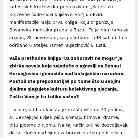
kalesijskih književnika pod nazivom „Kalesijsko
književno čudo-novi književni val“, u okviru
manifestacije Moja prva knjiga, koju organizuje
Bosanska medijska grupa iz Tuzle. To je planirano za
srijedu, 23. novembar, sa početkom u 18 sati i bit će
održano u ateljeu Ismet Mujezinović u Tuzli.
Vaša prethodna knjiga “Ja zaboravit ne mogu” je
zbirka novela koje svjedoče o agresiji na Bosnu i
Hercegovinu i genocidu nad bošnjačkim narodom.
Postali ste prepoznatljivi po tome što u svojim
djelima njegujete kulturu kolektivnog sjećanja.
Zašto Vam je to toliko važno?
– Vidite, od holokausta je prošlo više od 70 godina,
ali Jevreji još uvijek pišu, snimaju filmove, drame,
pišu pjesme o njemu. Na taj način oni ne dozvoljavaju
da se zločin nad njima zaboravi, stalno podsjećaju