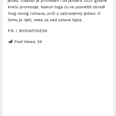
jeziku. Izdavač je pronađen i od januara 2023. godine
kreću promocije. Nakon toga ću se posvetiti obradi
mog novog romana, priči o zabranjenoj ljubavi. O
čemu je riječ, neka za sad ostane tajna.
P.R. / BHDINFODESK
Post Views:
34