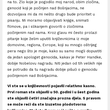
na to. Zlo koje je pogodilo moj narod, obim zločina,
genocid koji je počinjen nad Bošnjacima, ne
dozvoljava mi da mi nešto drugo bude prioritet u
pisanju. Mi moramo objavljivati knjige, snimati
filmove, pa i slikanjem govoriti o zločinima
počinjenim nad nama. Kroz glavu mi često prolazi
pitanje koje želim uputiti književnicima iz moje
domovine, regiona, Evrope, koji su mnogo oštrijeg
pera nego što je moje, kako su samo mogli dopustiti
da jedan apologet genocida, kakav je Peter Handke,
dobije Nobelovu nagradu. Niti jedan od tih velikih nije
se potrudio da tu nagradu dobije pišući o genocidu
počinjenom nad Bošnjacima.
Vi ste se u književnosti pojavili relativno kasno.
Prvi roman ste objavili u 50. godini i u šest godina
ste objavili četiri značajna prozna djela. S pravom
se može reći da ste izuzetno plodotvorna