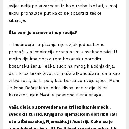
svijet nelijepe stvarnosti iz koje treba bježati, a moji
likovi pronalaze put kako se spasiti iz teške
situacije.
Šta vam je osnovna inspiracija?
– Inspiraciju za pisanje nije uvijek jednostavno
pronaći. Ja inspiraciju pronalazim u svakodnevici. U
mojim djelima obrađujem bosansku porodicu,
bosansku ženu. Teška sudbina mnogih Bošnjakinja,
da li kroz težak život uz muža alkoholičara, da li kao
žrtva rata, da li, pak, kao borca za svoju djecu. Meni
je žena Bošnjakinja jedna divna inspiracija. Njen
karakter, njen život, a posebno njena snaga.
Vaša djela su prevedena na tri jezika: njemački,
švedski i turski. Knjigu na njemačkom distribuirali
ste u Švicarskoj, Njemačkoj i Austriji. Kako su je
zapadnjaci prihvatili? Da li imaju predrasude o bh.