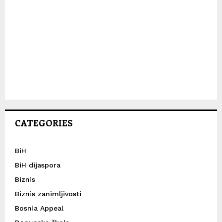
CATEGORIES
BiH
BiH dijaspora
Biznis
Biznis zanimljivosti
Bosnia Appeal