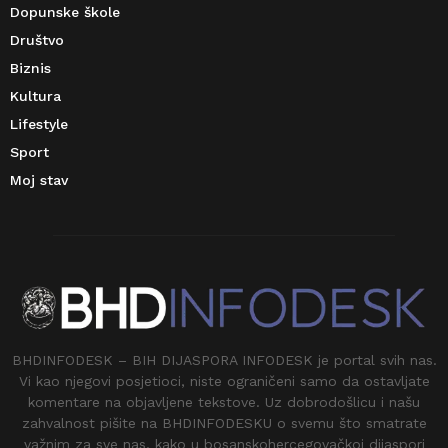
Dopunske škole
Društvo
Biznis
Kultura
Lifestyle
Sport
Moj stav
BHDINFODESK – BIH DIJASPORA INFODESK je portal svih nas.
Vi kao njegovi posjetioci, niste ograničeni samo da ostavljate
komentare na objavljene tekstove. Uz dobrodošlicu i našu
zahvalnost pišite na BHDINFODESKU o svemu što smatrate
važnim za sve nas, kako u bosanskohercegovačkoj dijaspori