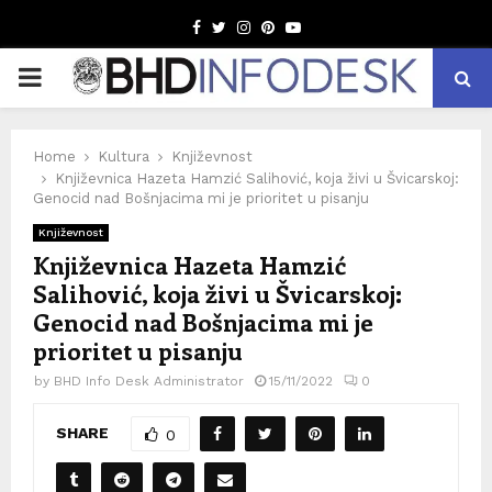
Facebook
Twitter
Instagram
Pinterest
Youtube
PRIMARY
MENU
Home
Kultura
Književnost
Književnica Hazeta Hamzić Salihović, koja živi u Švicarskoj:
Genocid nad Bošnjacima mi je prioritet u pisanju
Književnost
Književnica Hazeta Hamzić
Salihović, koja živi u Švicarskoj:
Genocid nad Bošnjacima mi je
prioritet u pisanju
by
BHD Info Desk Administrator
15/11/2022
0
SHARE
0