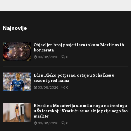
Najnovije
Objavljen broj posjetilaca tokom Merlinovih
koncerata
03/08/2026
0
Edin Džeko potpisao, ostaje u Schalkeu u
sezoni pred nama
03/08/2026
0
Elvedina Muzaferija slomila nogu na treningu
u Švicarskoj: ‘Vratit ću se na skije prije nego što
mislite’
03/08/2026
0