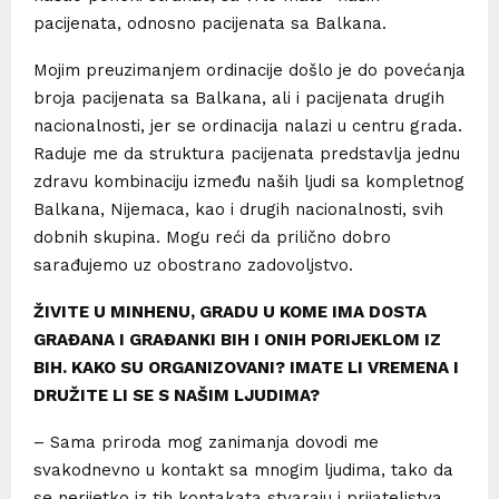
pacijenata, odnosno pacijenata sa Balkana.
Mojim preuzimanjem ordinacije došlo je do povećanja
broja pacijenata sa Balkana, ali i pacijenata drugih
nacionalnosti, jer se ordinacija nalazi u centru grada.
Raduje me da struktura pacijenata predstavlja jednu
zdravu kombinaciju između naših ljudi sa kompletnog
Balkana, Nijemaca, kao i drugih nacionalnosti, svih
dobnih skupina. Mogu reći da prilično dobro
sarađujemo uz obostrano zadovoljstvo.
ŽIVITE U MINHENU, GRADU U KOME IMA DOSTA
GRAĐANA I GRAĐANKI BIH I ONIH PORIJEKLOM IZ
BIH. KAKO SU ORGANIZOVANI? IMATE LI VREMENA I
DRUŽITE LI SE S NAŠIM LJUDIMA?
– Sama priroda mog zanimanja dovodi me
svakodnevno u kontakt sa mnogim ljudima, tako da
se nerijetko iz tih kontakata stvaraju i prijateljstva.