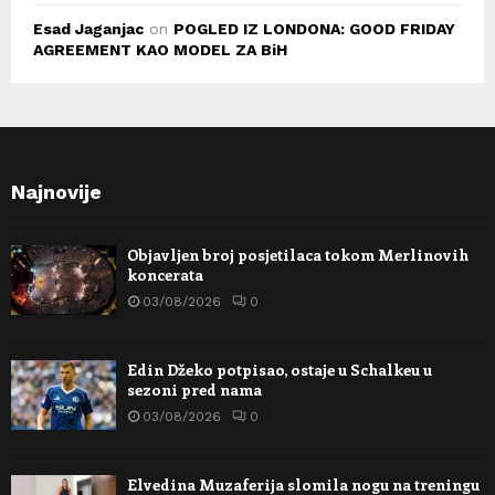
Esad Jaganjac
on
POGLED IZ LONDONA: GOOD FRIDAY
AGREEMENT KAO MODEL ZA BiH
Najnovije
Objavljen broj posjetilaca tokom Merlinovih
koncerata
03/08/2026
0
Edin Džeko potpisao, ostaje u Schalkeu u
sezoni pred nama
03/08/2026
0
Elvedina Muzaferija slomila nogu na treningu