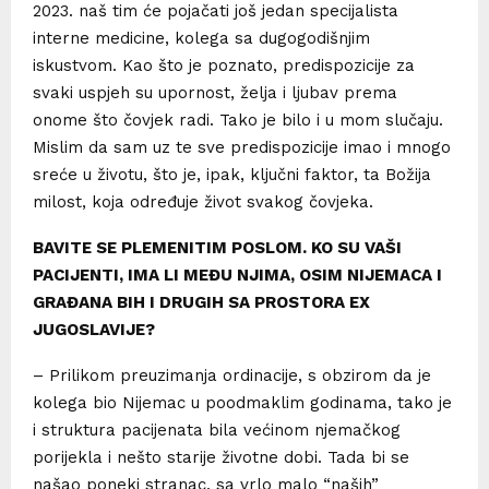
2023. naš tim će pojačati još jedan specijalista
interne medicine, kolega sa dugogodišnjim
iskustvom. Kao što je poznato, predispozicije za
svaki uspjeh su upornost, želja i ljubav prema
onome što čovjek radi. Tako je bilo i u mom slučaju.
Mislim da sam uz te sve predispozicije imao i mnogo
sreće u životu, što je, ipak, ključni faktor, ta Božija
milost, koja određuje život svakog čovjeka.
BAVITE SE PLEMENITIM POSLOM. KO SU VAŠI
PACIJENTI, IMA LI MEĐU NJIMA, OSIM NIJEMACA I
GRAĐANA BIH I DRUGIH SA PROSTORA EX
JUGOSLAVIJE?
– Prilikom preuzimanja ordinacije, s obzirom da je
kolega bio Nijemac u poodmaklim godinama, tako je
i struktura pacijenata bila većinom njemačkog
porijekla i nešto starije životne dobi. Tada bi se
našao poneki stranac, sa vrlo malo “naših”