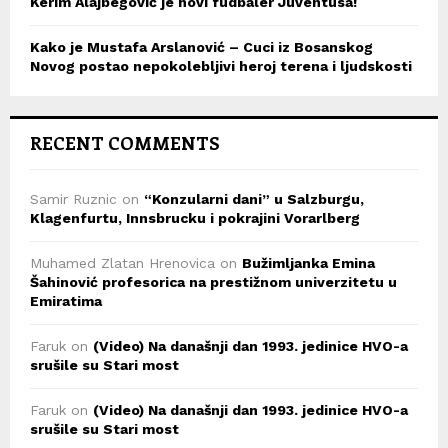
Kerim Alajbegović je novi fudbaler Juventusa!
Kako je Mustafa Arslanović – Cuci iz Bosanskog
Novog postao nepokolebljivi heroj terena i ljudskosti
RECENT COMMENTS
Samir Ruznic
on
“Konzularni dani” u Salzburgu,
Klagenfurtu, Innsbrucku i pokrajini Vorarlberg
Muhamed Zlatan Hrenovica
on
Bužimljanka Emina
Šahinović profesorica na prestižnom univerzitetu u
Emiratima
Faruk
on
(Video) Na današnji dan 1993. jedinice HVO-a
srušile su Stari most
Faruk
on
(Video) Na današnji dan 1993. jedinice HVO-a
srušile su Stari most