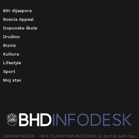
BiH dijaspora
Bosnia Appeal
Dopunske škole
Društvo
Biznis
Kultura
Lifestyle
Sport
Moj stav
BHDINFODESK – BIH DIJASPORA INFODESK je portal svih nas.