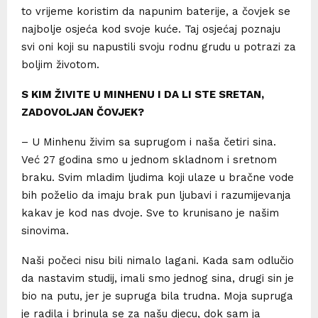
to vrijeme koristim da napunim baterije, a čovjek se
najbolje osjeća kod svoje kuće. Taj osjećaj poznaju
svi oni koji su napustili svoju rodnu grudu u potrazi za
boljim životom.
S KIM ŽIVITE U MINHENU I DA LI STE SRETAN,
ZADOVOLJAN ČOVJEK?
– U Minhenu živim sa suprugom i naša četiri sina.
Već 27 godina smo u jednom skladnom i sretnom
braku. Svim mladim ljudima koji ulaze u bračne vode
bih poželio da imaju brak pun ljubavi i razumijevanja
kakav je kod nas dvoje. Sve to krunisano je našim
sinovima.
Naši počeci nisu bili nimalo lagani. Kada sam odlučio
da nastavim studij, imali smo jednog sina, drugi sin je
bio na putu, jer je supruga bila trudna. Moja supruga
je radila i brinula se za našu djecu, dok sam ja