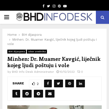
Facebook
Twitter
Instagram
Pinterest
Youtube
PRIMARY
MENU
Home
BiH dijaspora
Minhen: Dr. Muamer Kavgić, liječnik kojeg ljudi poštuju i
vole
BiH dijaspora
Izbor urednika
Minhen: Dr. Muamer Kavgić, liječnik
kojeg ljudi poštuju i vole
by
BHD Info Desk Administrator
10/12/2022
0
SHARE
2