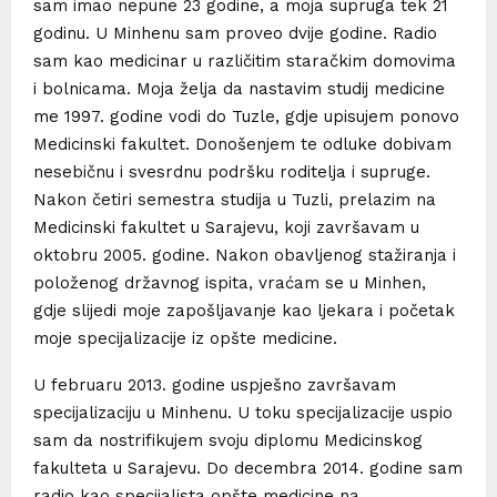
sam imao nepune 23 godine, a moja supruga tek 21
godinu. U Minhenu sam proveo dvije godine. Radio
sam kao medicinar u različitim staračkim domovima
i bolnicama. Moja želja da nastavim studij medicine
me 1997. godine vodi do Tuzle, gdje upisujem ponovo
Medicinski fakultet. Donošenjem te odluke dobivam
nesebičnu i svesrdnu podršku roditelja i supruge.
Nakon četiri semestra studija u Tuzli, prelazim na
Medicinski fakultet u Sarajevu, koji završavam u
oktobru 2005. godine. Nakon obavljenog stažiranja i
položenog državnog ispita, vraćam se u Minhen,
gdje slijedi moje zapošljavanje kao ljekara i početak
moje specijalizacije iz opšte medicine.
U februaru 2013. godine uspješno završavam
specijalizaciju u Minhenu. U toku specijalizacije uspio
sam da nostrifikujem svoju diplomu Medicinskog
fakulteta u Sarajevu. Do decembra 2014. godine sam
radio kao specijalista opšte medicine na