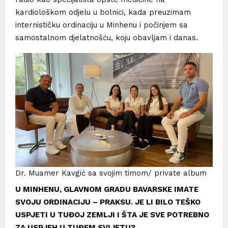
kardiološkom odjelu u bolnici, kada preuzimam
internističku ordinaciju u Minhenu i počinjem sa
samostalnom djelatnošću, koju obavljam i danas.
Dr. Muamer Kavgić sa svojim timom/ private album
U MINHENU, GLAVNOM GRADU BAVARSKE IMATE
SVOJU ORDINACIJU – PRAKSU. JE LI BILO TEŠKO
USPJETI U TUĐOJ ZEMLJI I ŠTA JE SVE POTREBNO
ZA USPJEH U TUĐEM SVIJETU?