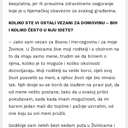
besplatna, jer ih preuzima zdravstveno osiguranje
koje je u Njemačkoj obavezno za svakog građanina.
KOLIKO STE VI OSTALI VEZANI ZA DOMOVINU – BIH
I KOLIKO ČESTO U NJU IDETE?
– Jako sam vezan za Bosnu i Hercegovinu i za moje
Živinice. U Živinicama žive moji roditelji i s obzirom na
to da imaju samo mene, trudim se da brinem o
njima, koliko je to moguće i koliko okolnosti
dozvoljavaju. Moji roditelji su veliki borci, cijeli svoj
život posvetili su meni, a njihov život nije bio nimalo
lak. Njih dvoje su se borili da izađem na pravi put, da
od mene nešto postane, tako da u svakoj prilici
pokušavam, sada kada imam mogućnosti, da im
barem jedan mali dio topline i pažnje uzvratim, od
one koju su oni meni pružili.
Godišnje sam nekih šest-sedam puta u Živinicama i