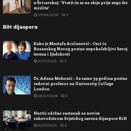
u Švicarskoj: ‘Vratit ću se na skije prije nego što
mislite’
03/08/2026
0
BiH dijaspora
Kako je Mustafa Arslanović – Cuci iz
Bosanskog Novog postao nepokolebljivi heroj
terena i ljudskosti
31/07/2026
0
Dr. Adnan Mehonić – Sa samo 39 godina postao
redovni profesor na University College
London
28/07/2026
0
Hurtić održao sastanak sa novim
rukovodstvom Svjetskog saveza dijaspore BiH
16/07/2026
0