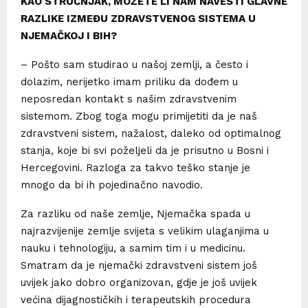
KAO STRUČNJAK, MOŽETE LI NAM NAVESTI GLAVNE
RAZLIKE IZMEĐU ZDRAVSTVENOG SISTEMA U
NJEMAČKOJ I BIH?
– Pošto sam studirao u našoj zemlji, a često i
dolazim, nerijetko imam priliku da dođem u
neposredan kontakt s našim zdravstvenim
sistemom. Zbog toga mogu primijetiti da je naš
zdravstveni sistem, nažalost, daleko od optimalnog
stanja, koje bi svi poželjeli da je prisutno u Bosni i
Hercegovini. Razloga za takvo teško stanje je
mnogo da bi ih pojedinačno navodio.
Za razliku od naše zemlje, Njemačka spada u
najrazvijenije zemlje svijeta s velikim ulaganjima u
nauku i tehnologiju, a samim tim i u medicinu.
Smatram da je njemački zdravstveni sistem još
uvijek jako dobro organizovan, gdje je još uvijek
većina dijagnostičkih i terapeutskih procedura