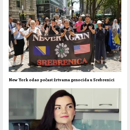
New York odao počast žrtvama genocida u Srebrenici