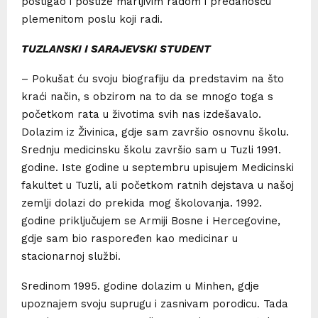
postigao i postiže marljivim radom i predanošću
plemenitom poslu koji radi.
TUZLANSKI I SARAJEVSKI STUDENT
– Pokušat ću svoju biografiju da predstavim na što
kraći način, s obzirom na to da se mnogo toga s
početkom rata u životima svih nas izdešavalo.
Dolazim iz Živinica, gdje sam završio osnovnu školu.
Srednju medicinsku školu završio sam u Tuzli 1991.
godine. Iste godine u septembru upisujem Medicinski
fakultet u Tuzli, ali početkom ratnih dejstava u našoj
zemlji dolazi do prekida mog školovanja. 1992.
godine priključujem se Armiji Bosne i Hercegovine,
gdje sam bio raspoređen kao medicinar u
stacionarnoj službi.
Sredinom 1995. godine dolazim u Minhen, gdje
upoznajem svoju suprugu i zasnivam porodicu. Tada