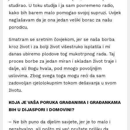
studirao. U toku studija i ja sam povremeno radio,
kako bih barem malo pomogao svojoj supruzi. Uvijek
naglašavam da je ona jedan veliki borac za našu
porodicu.
Smatram se sretnim čovjekom, jer se naša borba
kroz život i za bolji život višestruko isplatila i mi
danas ubiremo plodove tog mukotrpnog rada. Taj
proces borbe za jedan miran i skladan život traje i
dalje, ali Bogu hvala, pod mnogo povoljnijim
uslovima. Zbog svega toga mogu reći da sam
zadovoljan cjelolokupnim tokom dešavanja u svom
životu.
KOJA JE VAŠA PORUKA GRAĐANIMA I GRAĐANKAMA
BIH U DIJASPORI I DOMOVINI?
– Ne bih puno da dijelim savjete, jer je to malo i
nezahvalno, ali pošto mi već pružate priliku da