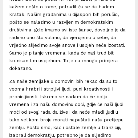
kažem nešto o tome, potrudit ću se da budem
kratak. Našim građanima u dijaspori bih poručio,
pošto se nalazimo u razvijenim demokratskim
društvima, gdje imamo svi iste šanse, dovoljno je da
radimo ono što volimo, da vjerujemo u sebe, da
vrijedno slijedimo svoje snove i uspjeh neće izostati.
Samo je pitanje vremena, kada će naš trud biti
krunisan tim uspjehom. To je na mnogo primjera
dokazano.
Za naše zemljake u domovini bih rekao da su to
veoma hrabri i strpljivi ljudi, puni kreativnosti i
pronicljivosti. Iskreno se nadam da će bolja
vremena i za našu domovinu doći, gdje će naši ljudi
moći od svog rada da žive i da neće mladi ljudi u
tako velikom broju morati napuštati našu prelijepu
zemlju. Pošto smo, kao i ostale zemlje u tranziciji,
izabrali demokratiju, potrebno je da slijedimo