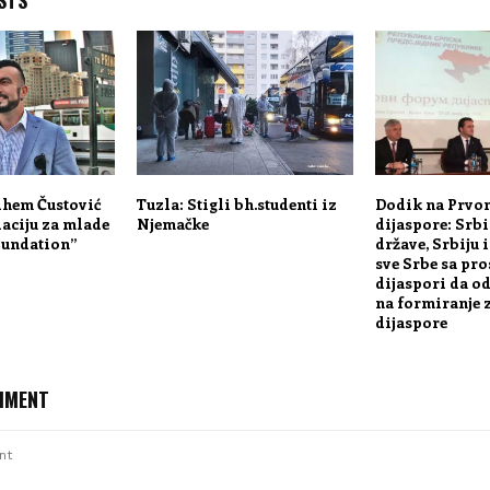
dhem Čustović
Tuzla: Stigli bh.studenti iz
Dodik na Prvo
aciju za mlade
Njemačke
dijaspore: Srbi
oundation”
države, Srbiju 
sve Srbe sa pro
dijaspori da o
na formiranje z
dijaspore
MMENT