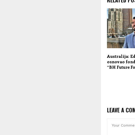
Australija: E
osnovao fond
“BH Future F
LEAVE A CO