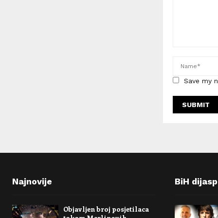
Save my n
Najnovije
BiH dijas
Objavljen broj posjetilaca
tokom Merlinovih