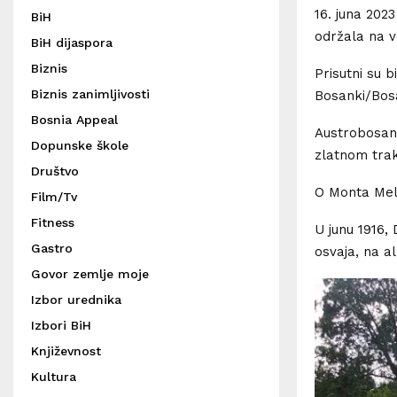
16. juna 2023
BiH
održala na v
BiH dijaspora
Biznis
Prisutni su b
Biznis zanimljivosti
Bosanki/Bosa
Bosnia Appeal
Austrobosanc
Dopunske škole
zlatnom tra
Društvo
O Monta Mele
Film/Tv
Fitness
U junu 1916,
Gastro
osvaja, na a
Govor zemlje moje
Izbor urednika
Izbori BiH
Književnost
Kultura