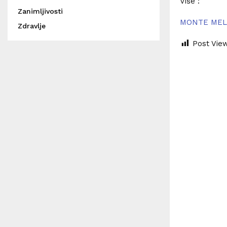
Više :
Zanimljivosti
MONTE MELET
Zdravlje
Post Vie