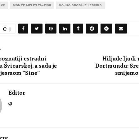
TKE
MONTE MELETTA-FIOR
VOJNO GROBLJE LEBRING
0
T
poznatiji estradni
Hiljade ljudi
 Švicarskoj, a sada je
Dortmundu: Sre
pjesmom “Sine”
smijemo 
Editor
STS