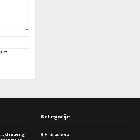
ent.
Kategorije
rn: Growing
BiH dijaspora
Pressure on