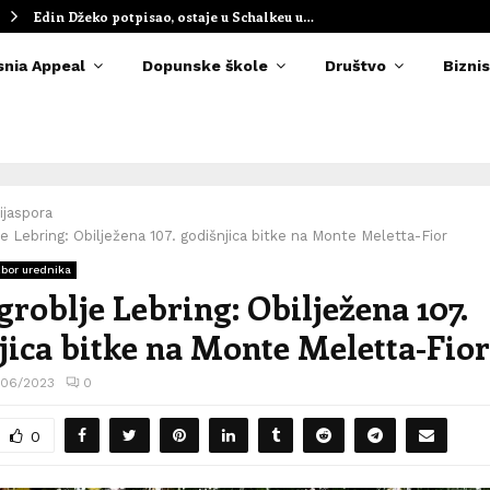
Edin Džeko potpisao, ostaje u Schalkeu u…
snia Appeal
Dopunske škole
Društvo
Biznis
ijaspora
je Lebring: Obilježena 107. godišnjica bitke na Monte Meletta-Fior
zbor urednika
groblje Lebring: Obilježena 107.
jica bitke na Monte Meletta-Fior
/06/2023
0
0