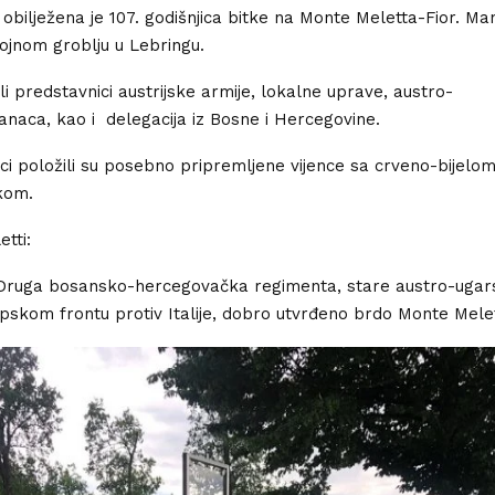
 obilježena je 107. godišnjica bitke na Monte Meletta-Fior. Man
ojnom groblju u Lebringu.
ili predstavnici austrijske armije, lokalne uprave, austro-
naca, kao i delegacija iz Bosne i Hercegovine.
i položili su posebno pripremljene vijence sa crveno-bijelom
kom.
tti:
 Druga bosansko-hercegovačka regimenta, stare austro-ugar
lpskom frontu protiv Italije, dobro utvrđeno brdo Monte Melet