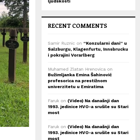
ljudskosti
RECENT COMMENTS
Samir Ruznic
on
“Konzularni dani” u
Salzburgu, Klagenfurtu, Innsbrucku
i pokrajini Vorarlberg
Muhamed Zlatan Hrenovica
on
Bužimljanka Emina Šahinović
profesorica na prestižnom
univerzitetu u Emiratima
Faruk
on
(Video) Na današnji dan
1993. jedinice HVO-a srušile su Stari
most
Faruk
on
(Video) Na današnji dan
1993. jedinice HVO-a srušile su Stari
most