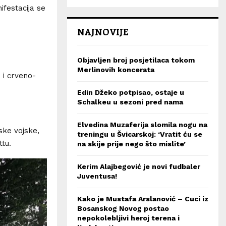
ifestacija se
NAJNOVIJE
Objavljen broj posjetilaca tokom
Merlinovih koncerata
 i crveno-
Edin Džeko potpisao, ostaje u
Schalkeu u sezoni pred nama
Elvedina Muzaferija slomila nogu na
ske vojske,
treningu u Švicarskoj: ‘Vratit ću se
tu.
na skije prije nego što mislite’
Kerim Alajbegović je novi fudbaler
Juventusa!
Kako je Mustafa Arslanović – Cuci iz
Bosanskog Novog postao
nepokolebljivi heroj terena i