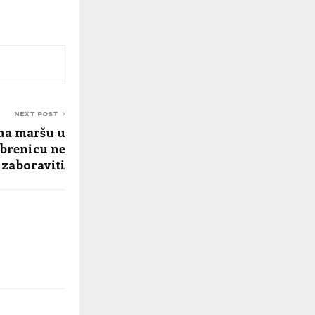
NEXT POST
 na maršu u
brenicu ne
zaboraviti