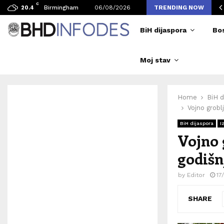
C
avljen broj posjetilaca tokom Merlinovih koncerata
Birmingham
06/08/2026
TRENDING NOW
20.4
BiH dijaspora
Bo
Moj stav
Home
BiH d
Vojno grobl
BiH dijaspora
I
Vojno 
godišn
by
Editor
17
SHARE