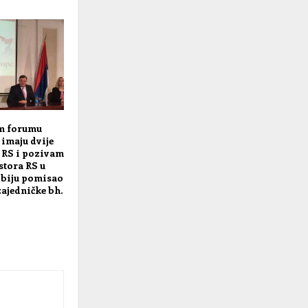
m forumu
 imaju dvije
i RS i pozivam
stora RS u
dbiju pomisao
ajedničke bh.