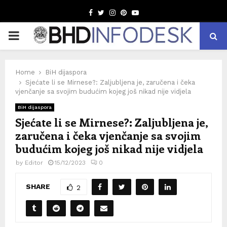
Facebook
Twitter
Instagram
Pinterest
Youtube
PRIMARY
MENU
Home
BiH dijaspora
Sjećate li se Mirnese?: Zaljubljena je, zaručena i čeka
vjenčanje sa svojim budućim kojeg još nikad nije vidjela
BiH dijaspora
Sjećate li se Mirnese?: Zaljubljena je,
zaručena i čeka vjenčanje sa svojim
budućim kojeg još nikad nije vidjela
by
Editor
15/12/2023
0
SHARE
2