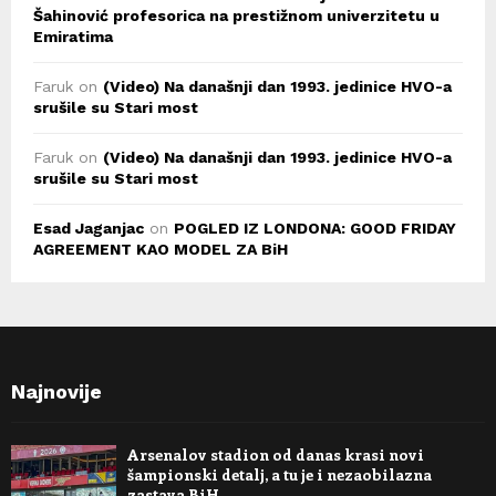
Šahinović profesorica na prestižnom univerzitetu u
Emiratima
Faruk
on
(Video) Na današnji dan 1993. jedinice HVO-a
srušile su Stari most
Faruk
on
(Video) Na današnji dan 1993. jedinice HVO-a
srušile su Stari most
Esad Jaganjac
on
POGLED IZ LONDONA: GOOD FRIDAY
AGREEMENT KAO MODEL ZA BiH
Najnovije
Arsenalov stadion od danas krasi novi
šampionski detalj, a tu je i nezaobilazna
zastava BiH