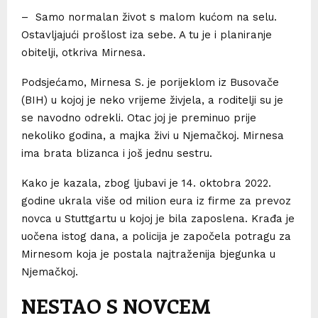
– Samo normalan život s malom kućom na selu.
Ostavljajući prošlost iza sebe. A tu je i planiranje
obitelji, otkriva Mirnesa.
Podsjećamo, Mirnesa S. je porijeklom iz Busovače
(BIH) u kojoj je neko vrijeme živjela, a roditelji su je
se navodno odrekli. Otac joj je preminuo prije
nekoliko godina, a majka živi u Njemačkoj. Mirnesa
ima brata blizanca i još jednu sestru.
Kako je kazala, zbog ljubavi je 14. oktobra 2022.
godine ukrala više od milion eura iz firme za prevoz
novca u Stuttgartu u kojoj je bila zaposlena. Krađa je
uočena istog dana, a policija je započela potragu za
Mirnesom koja je postala najtraženija bjegunka u
Njemačkoj.
NESTAO S NOVCEM