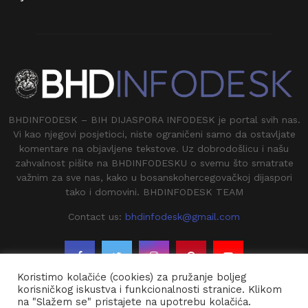
BHDINFODESK – BIH DIJASPORA INFODESK je portal svih nas.
Vi kao njegovi posjetioci, niste ograničeni samo da ostavljate
komentare na objavljene tekstove. Uz dobrodošlicu i našu
zahvalnost pišite na BHDINFODESKU o svemu što smatrate
važnim za sve nas, kako u bosanskohercegovačkoj dijaspori
tako i domovini. BHDINFODESK TEAM
Contact us:
bhdinfodesk@gmail.com
Koristimo kolačiće (cookies) za pružanje boljeg
korisničkog iskustva i funkcionalnosti stranice. Klikom
na "Slažem se" pristajete na upotrebu kolačića.