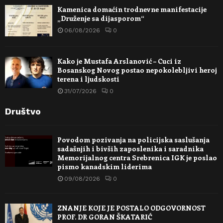
Kamenica domaćin trodnevne manifestacije
„Druženje sa dijasporom“
06/08/2026
0
Kako je Mustafa Arslanović – Cuci iz
Bosanskog Novog postao nepokolebljivi heroj
terena i ljudskosti
31/07/2026
0
Društvo
Povodom pozivanja na policijska saslušanja
sadašnjih i bivših zaposlenika i saradnika
Memorijalnog centra Srebrenica IGK je poslao
pismo kanadskim liderima
09/08/2026
0
ZNANJE KOJE JE POSTALO ODGOVORNOST
PROF. DR GORAN ŠKATARIĆ