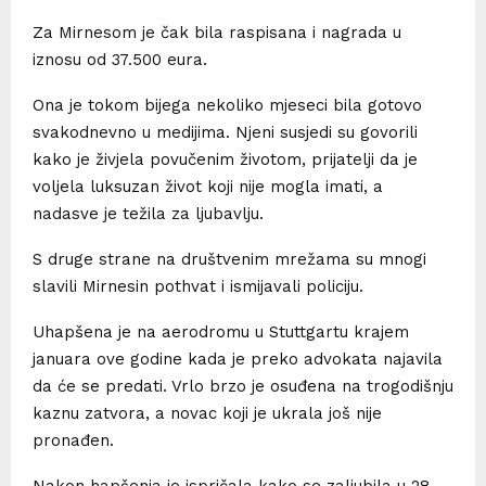
Za Mirnesom je čak bila raspisana i nagrada u
iznosu od 37.500 eura.
Ona je tokom bijega nekoliko mjeseci bila gotovo
svakodnevno u medijima. Njeni susjedi su govorili
kako je živjela povučenim životom, prijatelji da je
voljela luksuzan život koji nije mogla imati, a
nadasve je težila za ljubavlju.
S druge strane na društvenim mrežama su mnogi
slavili Mirnesin pothvat i ismijavali policiju.
Uhapšena je na aerodromu u Stuttgartu krajem
januara ove godine kada je preko advokata najavila
da će se predati. Vrlo brzo je osuđena na trogodišnju
kaznu zatvora, a novac koji je ukrala još nije
pronađen.
Nakon hapšenja je ispričala kako se zaljubila u 28-