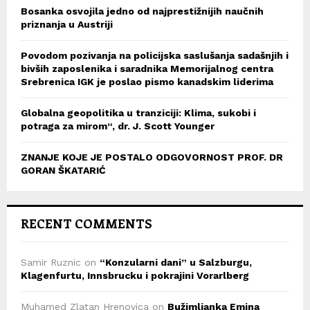
Bosanka osvojila jedno od najprestižnijih naučnih
priznanja u Austriji
Povodom pozivanja na policijska saslušanja sadašnjih i
bivših zaposlenika i saradnika Memorijalnog centra
Srebrenica IGK je poslao pismo kanadskim liderima
Globalna geopolitika u tranziciji: Klima, sukobi i
potraga za mirom“, dr. J. Scott Younger
ZNANJE KOJE JE POSTALO ODGOVORNOST PROF. DR
GORAN ŠKATARIĆ
RECENT COMMENTS
Samir Ruznic
on
“Konzularni dani” u Salzburgu,
Klagenfurtu, Innsbrucku i pokrajini Vorarlberg
Muhamed Zlatan Hrenovica
on
Bužimljanka Emina