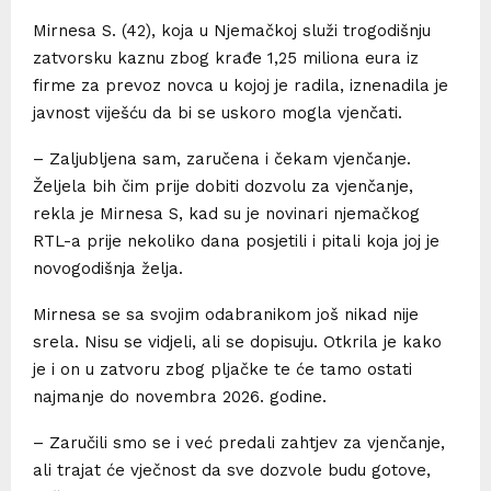
Mirnesa S. (42), koja u Njemačkoj služi trogodišnju
zatvorsku kaznu zbog krađe 1,25 miliona eura iz
firme za prevoz novca u kojoj je radila, iznenadila je
javnost viješću da bi se uskoro mogla vjenčati.
– Zaljubljena sam, zaručena i čekam vjenčanje.
Željela bih čim prije dobiti dozvolu za vjenčanje,
rekla je Mirnesa S, kad su je novinari njemačkog
RTL-a prije nekoliko dana posjetili i pitali koja joj je
novogodišnja želja.
Mirnesa se sa svojim odabranikom još nikad nije
srela. Nisu se vidjeli, ali se dopisuju. Otkrila je kako
je i on u zatvoru zbog pljačke te će tamo ostati
najmanje do novembra 2026. godine.
– Zaručili smo se i već predali zahtjev za vjenčanje,
ali trajat će vječnost da sve dozvole budu gotove,