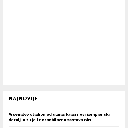
NAJNOVIJE
Arsenalov stadion od danas krasi novi šampionski
detalj, a tu je i nezaobilazna zastava BiH