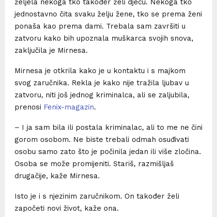
željela nekoga tko također želi djecu. Nekoga tko
jednostavno čita svaku želju žene, tko se prema ženi
ponaša kao prema dami. Trebala sam završiti u
zatvoru kako bih upoznala muškarca svojih snova,
zaključila je Mirnesa.
Mirnesa je otkrila kako je u kontaktu i s majkom
svog zaručnika. Rekla je kako nije tražila ljubav u
zatvoru, niti još jednog kriminalca, ali se zaljubila,
prenosi
Fenix-magazin
.
– I ja sam bila ili postala kriminalac, ali to me ne čini
gorom osobom. Ne biste trebali odmah osuđivati ​​
osobu samo zato što je počinila jedan ili više zločina.
Osoba se može promijeniti. Stariš, razmišljaš
drugačije, kaže Mirnesa.
Isto je i s njezinim zaručnikom. On također želi
započeti novi život, kaže ona.