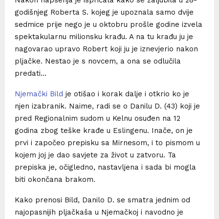
godišnjeg Roberta S. kojeg je upoznala samo dvije
sedmice prije nego je u oktobru prošle godine izvela
spektakularnu milionsku krađu. A na tu krađu ju je
nagovarao upravo Robert koji ju je iznevjerio nakon
pljačke. Nestao je s novcem, a ona se odlučila
predati…
Njemački Bild
je otišao i korak dalje i otkrio ko je
njen izabranik. Naime, radi se o Danilu D. (43) koji je
pred Regionalnim sudom u Kelnu osuđen na 12
godina zbog teške krađe u Eslingenu. Inače, on je
prvi i započeo prepisku sa Mirnesom, i to pismom u
kojem joj je dao savjete za život u zatvoru. Ta
prepiska je, očigledno, nastavljena i sada bi mogla
biti okončana brakom.
Kako prenosi Bild, Danilo D. se smatra jednim od
najopasnijih pljačkaša u Njemačkoj i navodno je