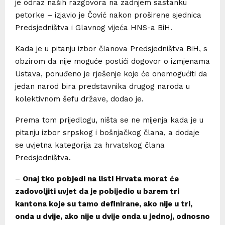
je odraz naših razgovora na zadnjem sastanku
petorke – izjavio je Čović nakon proširene sjednica
Predsjedništva i Glavnog vijeća HNS-a BiH.
Kada je u pitanju izbor članova Predsjedništva BiH, s
obzirom da nije moguće postići dogovor o izmjenama
Ustava, ponuđeno je rješenje koje će onemogućiti da
jedan narod bira predstavnika drugog naroda u
kolektivnom šefu države, dodao je.
Prema tom prijedlogu, ništa se ne mijenja kada je u
pitanju izbor srpskog i bošnjačkog člana, a dodaje
se uvjetna kategorija za hrvatskog člana
Predsjedništva.
–
Onaj tko pobjedi na listi Hrvata morat će
zadovoljiti uvjet da je pobijedio u barem tri
kantona koje su tamo definirane, ako nije u tri,
onda u dvije, ako nije u dvije onda u jednoj, odnosno