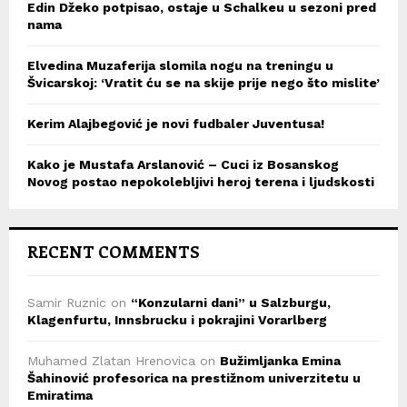
Edin Džeko potpisao, ostaje u Schalkeu u sezoni pred
nama
Elvedina Muzaferija slomila nogu na treningu u
Švicarskoj: ‘Vratit ću se na skije prije nego što mislite’
Kerim Alajbegović je novi fudbaler Juventusa!
Kako je Mustafa Arslanović – Cuci iz Bosanskog
Novog postao nepokolebljivi heroj terena i ljudskosti
RECENT COMMENTS
Samir Ruznic
on
“Konzularni dani” u Salzburgu,
Klagenfurtu, Innsbrucku i pokrajini Vorarlberg
Muhamed Zlatan Hrenovica
on
Bužimljanka Emina
Šahinović profesorica na prestižnom univerzitetu u
Emiratima