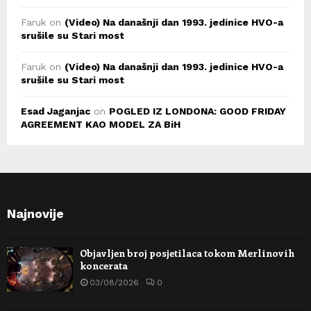
Faruk
on
(Video) Na današnji dan 1993. jedinice HVO-a
srušile su Stari most
Faruk
on
(Video) Na današnji dan 1993. jedinice HVO-a
srušile su Stari most
Esad Jaganjac
on
POGLED IZ LONDONA: GOOD FRIDAY
AGREEMENT KAO MODEL ZA BiH
Najnovije
Objavljen broj posjetilaca tokom Merlinovih
koncerata
03/08/2026
0