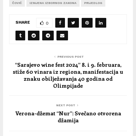
ČOVIĆ
IZMJENA IZBORNOG ZAKONA
PRIJEDLOG
SHARE
0
PREVIOUS POST
“Sarajevo wine fest 2024” 8. i 9. februara,
stiže 60 vinara iz regiona, manifestacija u
znaku obilježavanja 40 godina od
Olimpijade
NEXT POST
Verona-džemat “Nur”: Svečano otvorena
džamija