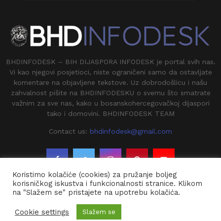
BHDINFODESK – BIH DIJASPORA INFODESK je portal svih nas.
Vi kao njegovi posjetioci, niste ograničeni samo da ostavljate
komentare na objavljene tekstove. Uz dobrodošlicu i našu
zahvalnost pišite na BHDINFODESKU o svemu što smatrate
važnim za sve nas, kako u bosanskohercegovačkoj dijaspori
tako i domovini. BHDINFODESK TEAM
Contact us:
bhdinfodesk@gmail.com
Koristimo kolačiće (cookies) za pružanje boljeg
korisničkog iskustva i funkcionalnosti stranice. Klikom
na "Slažem se" pristajete na upotrebu kolačića.
@2020 - BHDINFODESK. All Right Reserved.
Cookie settings
Slažem se