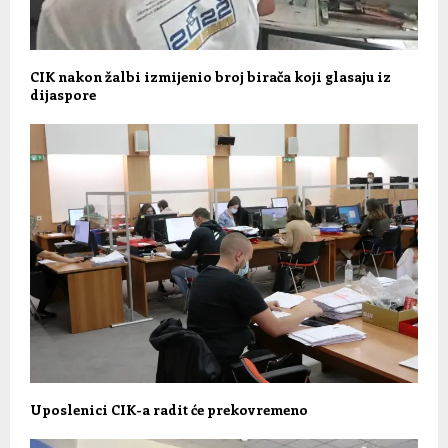
CIK nakon žalbi izmijenio broj birača koji glasaju iz
dijaspore
Uposlenici CIK-a radit će prekovremeno