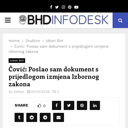
Facebook
Twitter
Instagram
Pinterest
Youtube
PRIMARY
MENU
Home
Društvo
Izbori BiH
Čović: Poslao sam dokument s prijedlogom izmjena
Izbornog zakona
Izbori BiH
Čović: Poslao sam dokument s
prijedlogom izmjena Izbornog
zakona
by
Editor
22/01/2024
0
SHARE
0