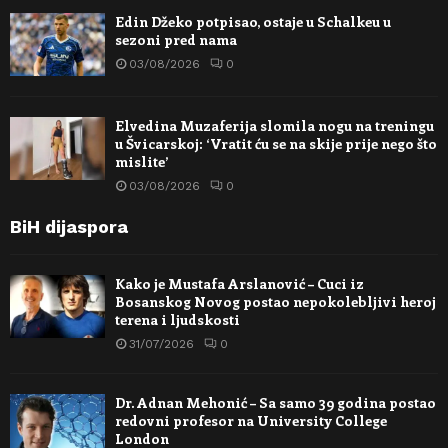
Edin Džeko potpisao, ostaje u Schalkeu u
sezoni pred nama
03/08/2026
0
Elvedina Muzaferija slomila nogu na treningu
u Švicarskoj: ‘Vratit ću se na skije prije nego što
mislite’
03/08/2026
0
BiH dijaspora
Kako je Mustafa Arslanović – Cuci iz
Bosanskog Novog postao nepokolebljivi heroj
terena i ljudskosti
31/07/2026
0
Dr. Adnan Mehonić – Sa samo 39 godina postao
redovni profesor na University College
London