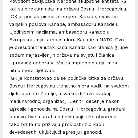
Povodom zaključaka Narodne skupštine entiteta RS
koji su direktan udar na državu Bosnu i Hercegovinu,
IGK je poslao pismo premijeru Kanade, ministrici
vanjskih poslova Kanade, ambasadoru Kanade u
Ujedinjenim nacijama, ambasadoru Kanade u
Evropskoj Unijii i ambasadoru Kanade u NATO. Ovo
je presudni trenutak kada Kanada kao članica grupe
sedam najrazvijenijih država na svijetu i članica
Upravnog odbora Vijeća za implementaciju mira
hitno mora djelovati.
IGK je konstatovao da se politička bitka za državu
Bosnu i Hercegovinu trenutno mora voditi na svakom
djelu planete Zemlje, u svakoj državi i svakoj
međunarodnoj organizaciji. Jer tri decenije nakon
agresije i genocida na Bosnu i Hercegovinu, građani
ponovo žive u strahu od onih koji tako otvoreno,
tako brutalno prizivaju prošlost i zlo kao i
devedesetih, uključujući agresiju i genocid.