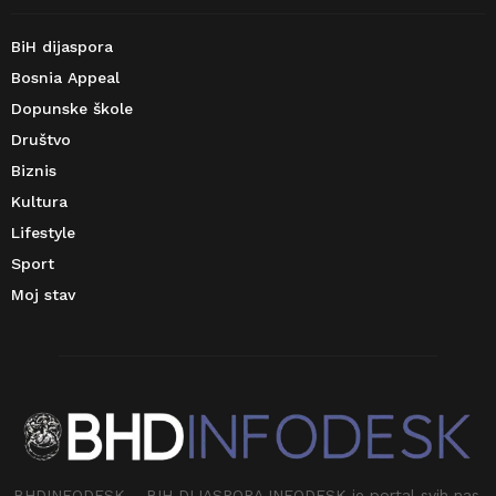
BiH dijaspora
Bosnia Appeal
Dopunske škole
Društvo
Biznis
Kultura
Lifestyle
Sport
Moj stav
BHDINFODESK – BIH DIJASPORA INFODESK je portal svih nas.