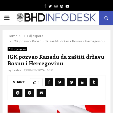
Facebook
Twitter
Instagram
Pinterest
Youtube
PRIMARY
MENU
Home
BiH dijaspora
IGK pozvao Kanadu da zaštiti državu Bosnu i Hercegovinu
BiH dijaspora
IGK pozvao Kanadu da zaštiti državu
Bosnu i Hercegovinu
by
Editor
30/03/2024
0
SHARE
1