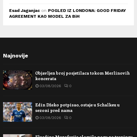
Esad Jaganjac
on
POGLED IZ LONDONA: GOOD FRIDAY
AGREEMENT KAO MODEL ZA BiH
Najnovije
Objavljen broj posjetilaca tokom Merlinovih
koncerata
03/08/2026
0
Edin Džeko potpisao, ostaje u Schalkeu u
sezoni pred nama
03/08/2026
0
Elvedina Muzaferija slomila nogu na treningu