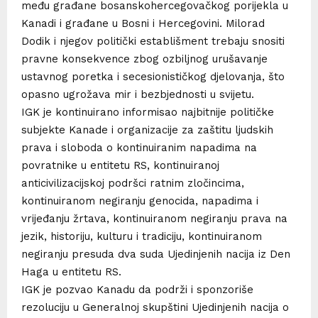
među građane bosanskohercegovačkog porijekla u
Kanadi i građane u Bosni i Hercegovini. Milorad
Dodik i njegov politički establišment trebaju snositi
pravne konsekvence zbog ozbiljnog urušavanje
ustavnog
poretka i secesionističkog djelovanja, što
opasno ugrožava mir i bezbjednosti u svijetu.
IGK je kontinuirano informisao najbitnije političke
subjekte Kanade i organizacije za zaštitu ljudskih
prava i sloboda o kontinuiranim napadima na
povratnike u entitetu RS, kontinuiranoj
anticivilizacijskoj podršci ratnim zločincima,
kontinuiranom negiranju genocida, napadima i
vrijeđanju žrtava, kontinuiranom negiranju prava na
jezik, historiju, kulturu i tradiciju, kontinuiranom
negiranju presuda dva suda Ujedinjenih nacija iz Den
Haga u entitetu RS.
IGK je pozvao Kanadu da podrži i sponzoriše
rezoluciju u Generalnoj skupštini Ujedinjenih nacija o