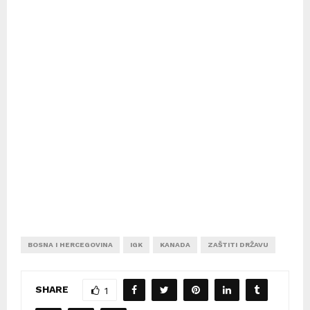
BOSNA I HERCEGOVINA
IGK
KANADA
ZAŠTITI DRŽAVU
SHARE
1