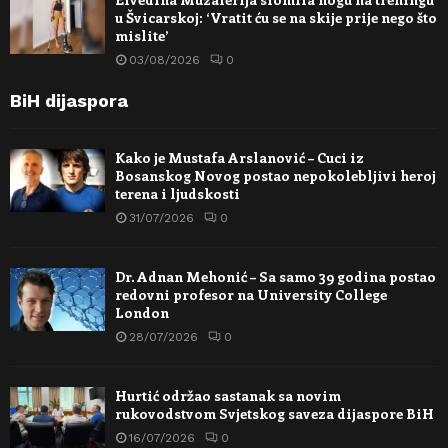
u Švicarskoj: ‘Vratit ću se na skije prije nego što
mislite’
03/08/2026
0
BiH dijaspora
Kako je Mustafa Arslanović – Cuci iz
Bosanskog Novog postao nepokolebljivi heroj
terena i ljudskosti
31/07/2026
0
Dr. Adnan Mehonić – Sa samo 39 godina postao
redovni profesor na University College
London
28/07/2026
0
Hurtić održao sastanak sa novim
rukovodstvom Svjetskog saveza dijaspore BiH
16/07/2026
0