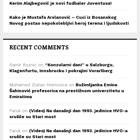
Kerim Alajbegović je novi fudbaler Juventusa!
Kako je Mustafa Arslanović – Cuci iz Bosanskog
Novog postao nepokolebljivi heroj terena i ljudskosti
RECENT COMMENTS
Samir Ruznic
on
“Konzularni dani” u Salzburgu,
Klagenfurtu, Innsbrucku i pokrajini Vorarlberg
Muhamed Zlatan Hrenovica
on
Bužimljanka Emina
Šahinović profesorica na prestižnom univerzitetu u
Emiratima
Faruk
on
(Video) Na današnji dan 1993. jedinice HVO-a
srušile su Stari most
Faruk
on
(Video) Na današnji dan 1993. jedinice HVO-a
srušile su Stari most