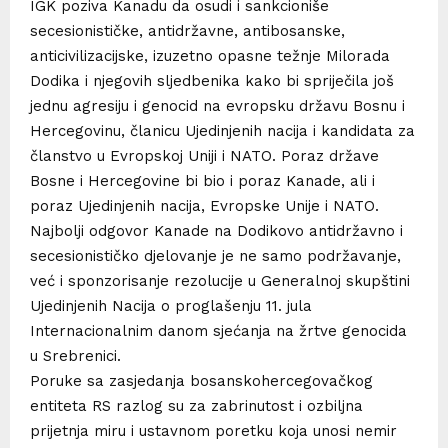
IGK poziva Kanadu da osudi i sankcioniše
secesionističke, antidržavne, antibosanske,
anticivilizacijske, izuzetno opasne težnje Milorada
Dodika i njegovih sljedbenika kako bi spriječila još
jednu agresiju i genocid na evropsku državu Bosnu i
Hercegovinu, članicu Ujedinjenih nacija i kandidata za
članstvo u Evropskoj Uniji i NATO. Poraz države
Bosne i Hercegovine bi bio i poraz Kanade, ali i
poraz Ujedinjenih nacija, Evropske Unije i NATO.
Najbolji odgovor Kanade na Dodikovo antidržavno i
secesionističko djelovanje je ne samo podržavanje,
već i sponzorisanje rezolucije u Generalnoj skupštini
Ujedinjenih Nacija o proglašenju 11. jula
Internacionalnim danom sjećanja na žrtve genocida
u Srebrenici.
Poruke sa zasjedanja bosanskohercegovačkog
entiteta RS razlog su za zabrinutost i ozbiljna
prijetnja miru i ustavnom poretku koja unosi nemir