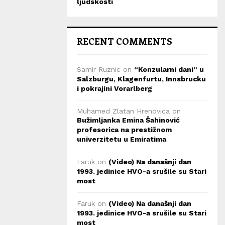
ljudskosti
RECENT COMMENTS
Samir Ruznic
on
“Konzularni dani” u
Salzburgu, Klagenfurtu, Innsbrucku
i pokrajini Vorarlberg
Muhamed Zlatan Hrenovica
on
Bužimljanka Emina Šahinović
profesorica na prestižnom
univerzitetu u Emiratima
Faruk
on
(Video) Na današnji dan
1993. jedinice HVO-a srušile su Stari
most
Faruk
on
(Video) Na današnji dan
1993. jedinice HVO-a srušile su Stari
most