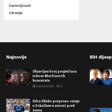
Zanimljivosti
Zdravlje
Najnovije
BiH dijas
Objavljen broj posjetilaca
tokom Merlinovih
koncerata
03/08/2026
0
Edin Džeko potpisao, ostaje
u Schalkeu u sezoni pred
nama