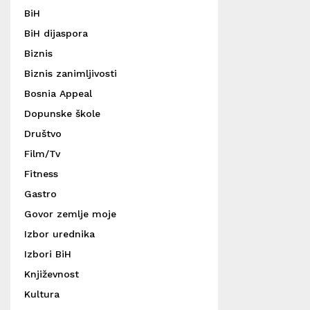
BiH
BiH dijaspora
Biznis
Biznis zanimljivosti
Bosnia Appeal
Dopunske škole
Društvo
Film/Tv
Fitness
Gastro
Govor zemlje moje
Izbor urednika
Izbori BiH
Književnost
Kultura