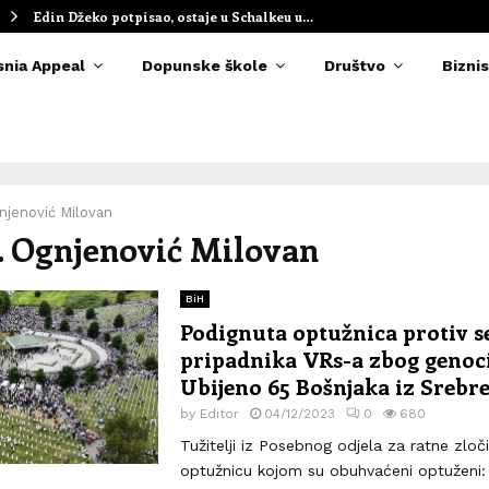
Edin Džeko potpisao, ostaje u Schalkeu u…
snia Appeal
Dopunske škole
Društvo
Biznis
njenović Milovan
4. Ognjenović Milovan
BiH
Podignuta optužnica protiv 
pripadnika VRs-a zbog genoc
Ubijeno 65 Bošnjaka iz Srebr
by
Editor
04/12/2023
0
680
Tužitelji iz Posebnog odjela za ratne zloči
optužnicu kojom su obuhvaćeni optuženi: 