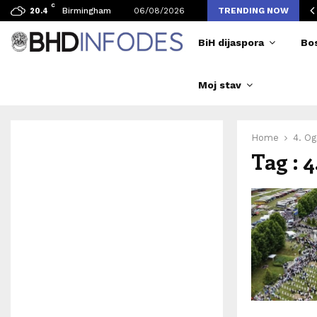
C
avljen broj posjetilaca tokom Merlinovih koncerata
Birmingham
06/08/2026
TRENDING NOW
20.4
BiH dijaspora
Bo
Moj stav
Home
4. Og
Tag : 