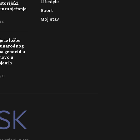
Lifestyle
storijski
turu sjećanja
Sport
Moj stav
0
je izložbe
unarodnog
na genocid u
novo u
njenih
0