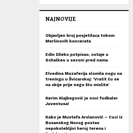
NAJNOVIJE
Objavljen broj posjetilaca tokom
Merlinovih koncerata
Edin Džeko potpisao, ostaje u
Schalkeu u sezoni pred nama
Elvedina Muzaferija slomila nogu na
treningu u Švicarskoj: ‘Vratit ću se
na skije prije nego što mislite’
Kerim Alajbegović je novi fudbaler
Juventusa!
Kako je Mustafa Arslanović – Cuci iz
Bosanskog Novog postao
nepokolebljivi heroj terena i