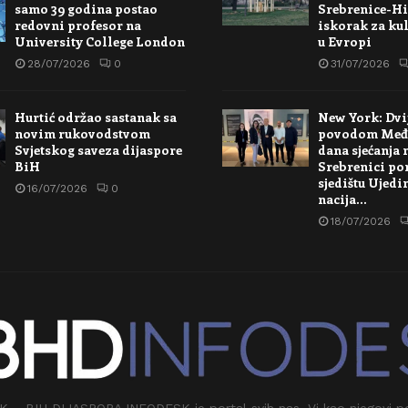
samo 39 godina postao
Srebrenice-Hi
redovni profesor na
iskorak za kul
University College London
u Evropi
28/07/2026
0
31/07/2026
Hurtić održao sastanak sa
New York: Dvi
novim rukovodstvom
povodom Međ
Svjetskog saveza dijaspore
dana sjećanja 
BiH
Srebrenici po
sjedištu Ujedi
16/07/2026
0
nacija…
18/07/2026