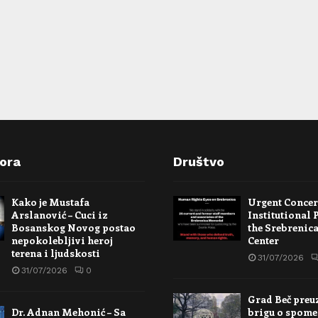
pora
Društvo
Kako je Mustafa
Urgent Conce
Arslanović – Cuci iz
Institutional 
Bosanskog Novog postao
the Srebrenic
nepokolebljivi heroj
Center
terena i ljudskosti
31/07/2026
31/07/2026
0
Grad Beč preu
Dr. Adnan Mehonić – Sa
brigu o spome