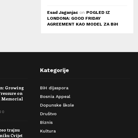
Esad Jaganjac
on
POGLED IZ
LONDONA: GOOD FRIDAY
AGREEMENT KAO MODEL ZA BiH
Kategorije
rn: Growing
BiH dijaspora
Pressure on
Bosnia Appeal
a Memorial
Dopunske škole
0
Društvo
Biznis
zeo trajnu
Kultura
niku Cvijet