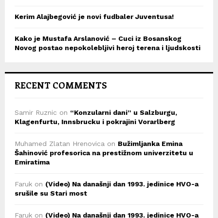
Kerim Alajbegović je novi fudbaler Juventusa!
Kako je Mustafa Arslanović – Cuci iz Bosanskog
Novog postao nepokolebljivi heroj terena i ljudskosti
RECENT COMMENTS
Samir Ruznic
on
“Konzularni dani” u Salzburgu,
Klagenfurtu, Innsbrucku i pokrajini Vorarlberg
Muhamed Zlatan Hrenovica
on
Bužimljanka Emina
Šahinović profesorica na prestižnom univerzitetu u
Emiratima
Faruk
on
(Video) Na današnji dan 1993. jedinice HVO-a
srušile su Stari most
Faruk
on
(Video) Na današnji dan 1993. jedinice HVO-a