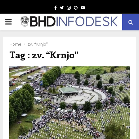
Facebook
Twitter
Instagram
Pinterest
Youtube
PRIMARY
MENU
Home
zv. “Krnjo”
Tag : zv. “Krnjo”