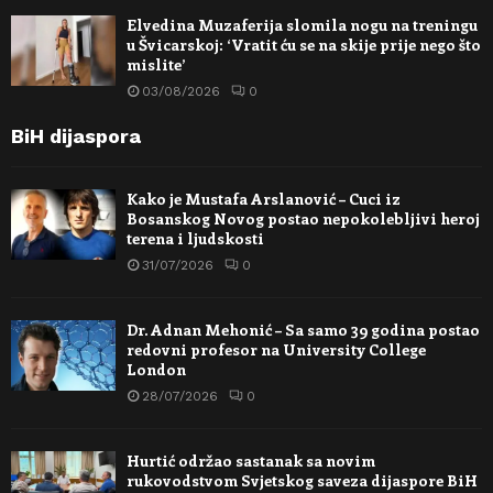
Elvedina Muzaferija slomila nogu na treningu
u Švicarskoj: ‘Vratit ću se na skije prije nego što
mislite’
03/08/2026
0
BiH dijaspora
Kako je Mustafa Arslanović – Cuci iz
Bosanskog Novog postao nepokolebljivi heroj
terena i ljudskosti
31/07/2026
0
Dr. Adnan Mehonić – Sa samo 39 godina postao
redovni profesor na University College
London
28/07/2026
0
Hurtić održao sastanak sa novim
rukovodstvom Svjetskog saveza dijaspore BiH