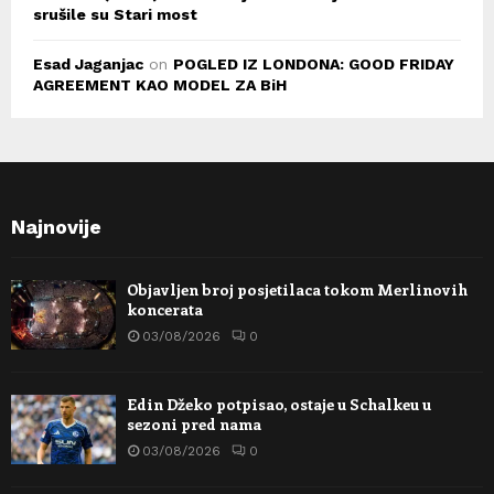
srušile su Stari most
Esad Jaganjac
on
POGLED IZ LONDONA: GOOD FRIDAY
AGREEMENT KAO MODEL ZA BiH
Najnovije
Objavljen broj posjetilaca tokom Merlinovih
koncerata
03/08/2026
0
Edin Džeko potpisao, ostaje u Schalkeu u
sezoni pred nama
03/08/2026
0