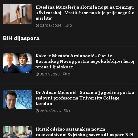
Elvedina Muzaferija slomila nogu na treningu
u Švicarskoj: ‘Vratit ću se na skije prije nego što
mislite’
03/08/2026
0
BiH dijaspora
Kako je Mustafa Arslanović – Cuci iz
Bosanskog Novog postao nepokolebljivi heroj
terena i ljudskosti
31/07/2026
0
Dr. Adnan Mehonić – Sa samo 39 godina postao
redovni profesor na University College
London
28/07/2026
0
Hurtić održao sastanak sa novim
rukovodstvom Svjetskog saveza dijaspore BiH