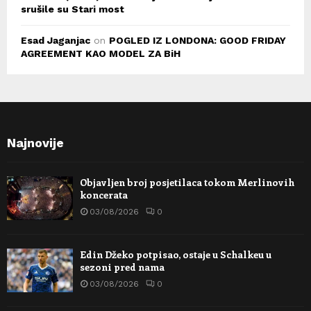
srušile su Stari most
Esad Jaganjac
on
POGLED IZ LONDONA: GOOD FRIDAY
AGREEMENT KAO MODEL ZA BiH
Najnovije
Objavljen broj posjetilaca tokom Merlinovih
koncerata
03/08/2026
0
Edin Džeko potpisao, ostaje u Schalkeu u
sezoni pred nama
03/08/2026
0