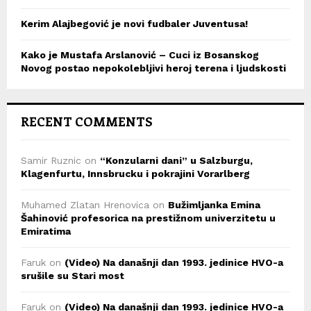
Kerim Alajbegović je novi fudbaler Juventusa!
Kako je Mustafa Arslanović – Cuci iz Bosanskog
Novog postao nepokolebljivi heroj terena i ljudskosti
RECENT COMMENTS
Samir Ruznic
on
“Konzularni dani” u Salzburgu,
Klagenfurtu, Innsbrucku i pokrajini Vorarlberg
Muhamed Zlatan Hrenovica
on
Bužimljanka Emina
Šahinović profesorica na prestižnom univerzitetu u
Emiratima
Faruk
on
(Video) Na današnji dan 1993. jedinice HVO-a
srušile su Stari most
Faruk
on
(Video) Na današnji dan 1993. jedinice HVO-a