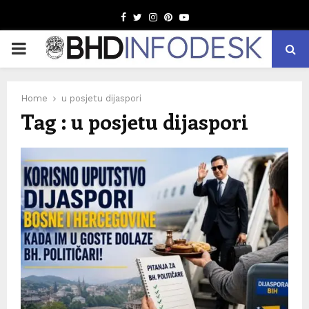
Facebook
Twitter
Instagram
Pinterest
Youtube
PRIMARY
MENU
Home
u posjetu dijaspori
Tag : u posjetu dijaspori