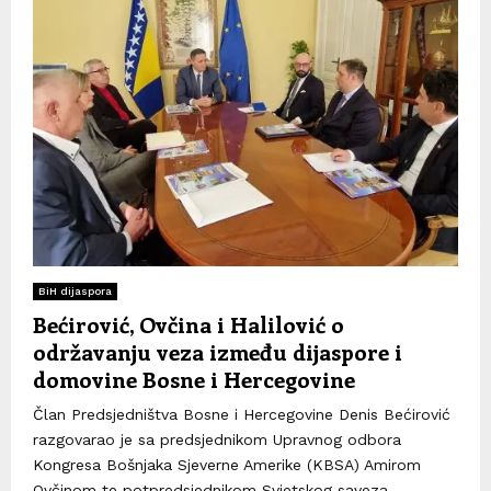
BiH dijaspora
Bećirović, Ovčina i Halilović o
održavanju veza između dijaspore i
domovine Bosne i Hercegovine
Član Predsjedništva Bosne i Hercegovine Denis Bećirović
razgovarao je sa predsjednikom Upravnog odbora
Kongresa Bošnjaka Sjeverne Amerike (KBSA) Amirom
Ovčinom te potpredsjednikom Svjetskog saveza