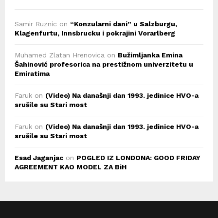
Samir Ruznic
on
“Konzularni dani” u Salzburgu,
Klagenfurtu, Innsbrucku i pokrajini Vorarlberg
Muhamed Zlatan Hrenovica
on
Bužimljanka Emina
Šahinović profesorica na prestižnom univerzitetu u
Emiratima
Faruk
on
(Video) Na današnji dan 1993. jedinice HVO-a
srušile su Stari most
Faruk
on
(Video) Na današnji dan 1993. jedinice HVO-a
srušile su Stari most
Esad Jaganjac
on
POGLED IZ LONDONA: GOOD FRIDAY
AGREEMENT KAO MODEL ZA BiH