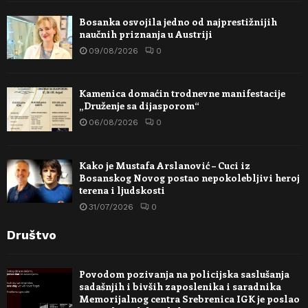
Bosanka osvojila jedno od najprestižnijih
naučnih priznanja u Austriji
09/08/2026
0
Kamenica domaćin trodnevne manifestacije
„Druženje sa dijasporom“
06/08/2026
0
Kako je Mustafa Arslanović – Cuci iz
Bosanskog Novog postao nepokolebljivi heroj
terena i ljudskosti
31/07/2026
0
Društvo
Povodom pozivanja na policijska saslušanja
sadašnjih i bivših zaposlenika i saradnika
Memorijalnog centra Srebrenica IGK je poslao