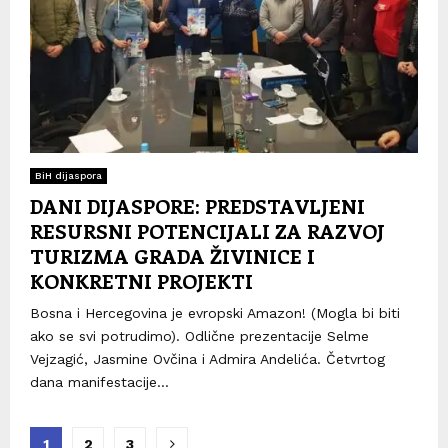
BiH dijaspora
DANI DIJASPORE: PREDSTAVLJENI
RESURSNI POTENCIJALI ZA RAZVOJ
TURIZMA GRADA ŽIVINICE I
KONKRETNI PROJEKTI
Bosna i Hercegovina je evropski Amazon! (Mogla bi biti
ako se svi potrudimo). Odlične prezentacije Selme
Vejzagić, Jasmine Ovčina i Admira Andelića. Četvrtog
dana manifestacije...
Posts
1
2
3