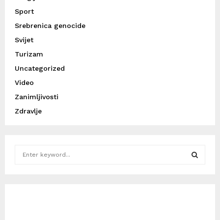
Sport
Srebrenica genocide
Svijet
Turizam
Uncategorized
Video
Zanimljivosti
Zdravlje
S
e
a
S
r
c
E
h
f
A