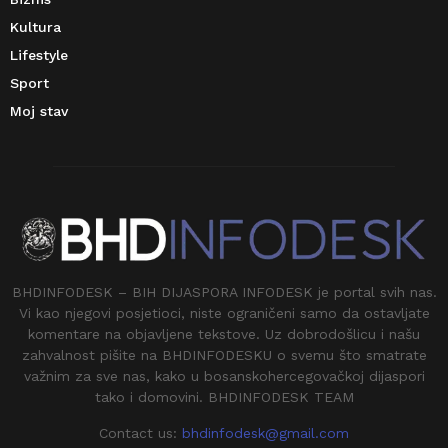
Kultura
Lifestyle
Sport
Moj stav
BHDINFODESK – BIH DIJASPORA INFODESK je portal svih nas.
Vi kao njegovi posjetioci, niste ograničeni samo da ostavljate
komentare na objavljene tekstove. Uz dobrodošlicu i našu
zahvalnost pišite na BHDINFODESKU o svemu što smatrate
važnim za sve nas, kako u bosanskohercegovačkoj dijaspori
tako i domovini. BHDINFODESK TEAM
Contact us:
bhdinfodesk@gmail.com