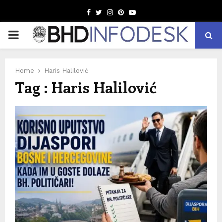
Facebook
Twitter
Instagram
Pinterest
Youtube
PRIMARY
MENU
Home
Haris Halilović
Tag : Haris Halilović