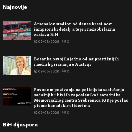
Najnovije
Arsenalov stadion od danas krasi novi
šampionski detalj, a tu je i nezaobilazna
zastava BiH
09/08/2026
0
Bosanka osvojila jedno od najprestižnijih
naučnih priznanja u Austriji
09/08/2026
0
Povodom pozivanja na policijska saslušanja
sadašnjih i bivših zaposlenika i saradnika
Memorijalnog centra Srebrenica IGK je poslao
pismo kanadskim liderima
09/08/2026
0
BiH dijaspora