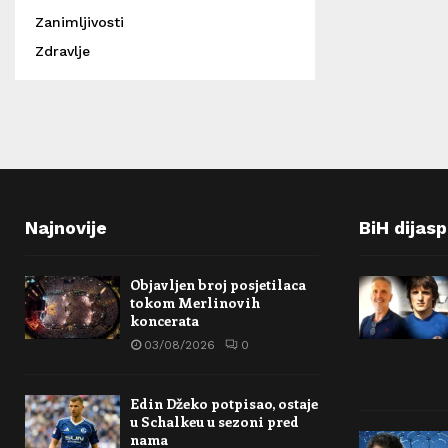
Zanimljivosti
Zdravlje
Najnovije
BiH dijas
Objavljen broj posjetilaca
tokom Merlinovih
koncerata
03/08/2026
0
Edin Džeko potpisao, ostaje
u Schalkeu u sezoni pred
nama