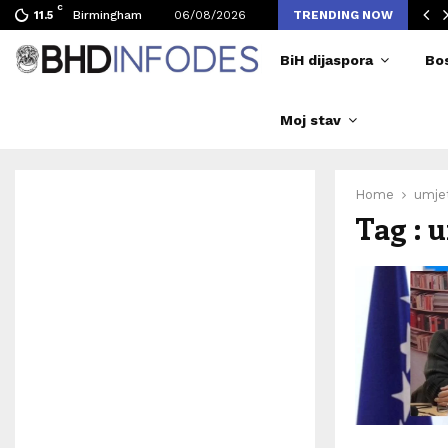
C
ljen broj posjetilaca tokom Merlinovih koncerata
Birmingham
06/08/2026
TRENDING NOW
11.5
BiH dijaspora
Bo
Moj stav
Home
umjet
Tag : 