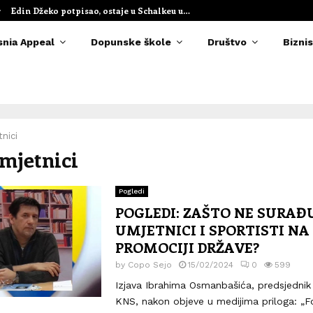
Edin Džeko potpisao, ostaje u Schalkeu u…
snia Appeal
Dopunske škole
Društvo
Biznis
nici
umjetnici
Pogledi
POGLEDI: ZAŠTO NE SURAĐ
UMJETNICI I SPORTISTI NA
PROMOCIJI DRŽAVE?
by
Copo Sejo
15/02/2024
0
599
Izjava Ibrahima Osmanbašića, predsjednik
KNS, nakon objeve u medijima priloga: „F