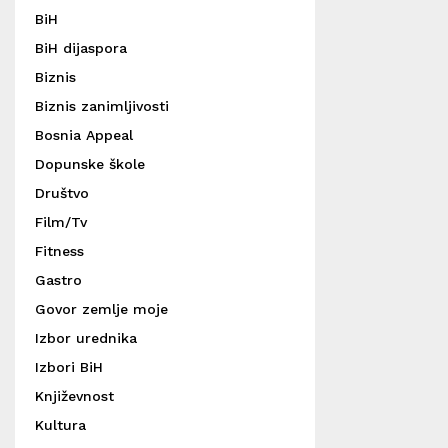
BiH
BiH dijaspora
Biznis
Biznis zanimljivosti
Bosnia Appeal
Dopunske škole
Društvo
Film/Tv
Fitness
Gastro
Govor zemlje moje
Izbor urednika
Izbori BiH
Književnost
Kultura