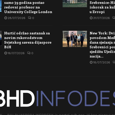
samo 39 godina postao
Srebrenice-Hi
redovni profesor na
iskorak za kul
University College London
u Evropi
28/07/2026
0
31/07/2026
Hurtić održao sastanak sa
New York: Dvi
novim rukovodstvom
povodom Međ
Svjetskog saveza dijaspore
dana sjećanja 
BiH
Srebrenici po
sjedištu Ujedi
16/07/2026
0
nacija…
18/07/2026