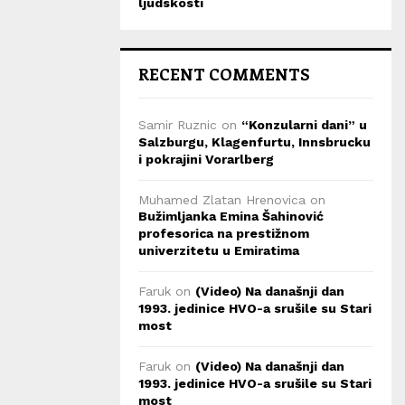
ljudskosti
RECENT COMMENTS
Samir Ruznic
on
“Konzularni dani” u
Salzburgu, Klagenfurtu, Innsbrucku
i pokrajini Vorarlberg
Muhamed Zlatan Hrenovica
on
Bužimljanka Emina Šahinović
profesorica na prestižnom
univerzitetu u Emiratima
Faruk
on
(Video) Na današnji dan
1993. jedinice HVO-a srušile su Stari
most
Faruk
on
(Video) Na današnji dan
1993. jedinice HVO-a srušile su Stari
most