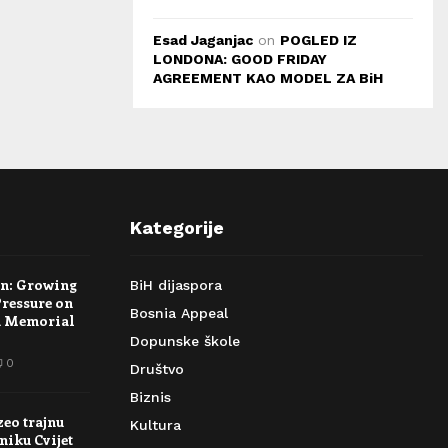
Esad Jaganjac
on
POGLED IZ
LONDONA: GOOD FRIDAY
AGREEMENT KAO MODEL ZA BiH
Kategorije
rn: Growing
BiH dijaspora
Pressure on
Bosnia Appeal
a Memorial
Dopunske škole
0
Društvo
Biznis
zeo trajnu
Kultura
niku Cvijet