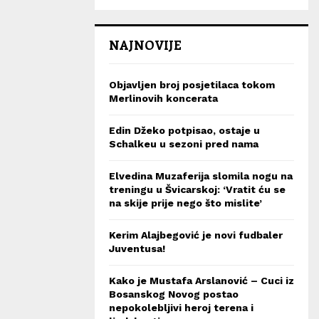
NAJNOVIJE
Objavljen broj posjetilaca tokom
Merlinovih koncerata
Edin Džeko potpisao, ostaje u
Schalkeu u sezoni pred nama
Elvedina Muzaferija slomila nogu na
treningu u Švicarskoj: ‘Vratit ću se
na skije prije nego što mislite’
Kerim Alajbegović je novi fudbaler
Juventusa!
Kako je Mustafa Arslanović – Cuci iz
Bosanskog Novog postao
nepokolebljivi heroj terena i