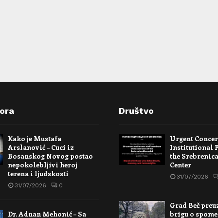
pora
Društvo
Kako je Mustafa
Urgent Conce
Arslanović – Cuci iz
Institutional 
Bosanskog Novog postao
the Srebrenic
nepokolebljivi heroj
Center
terena i ljudskosti
31/07/2026
31/07/2026
0
Grad Beč preu
Dr. Adnan Mehonić – Sa
brigu o spome