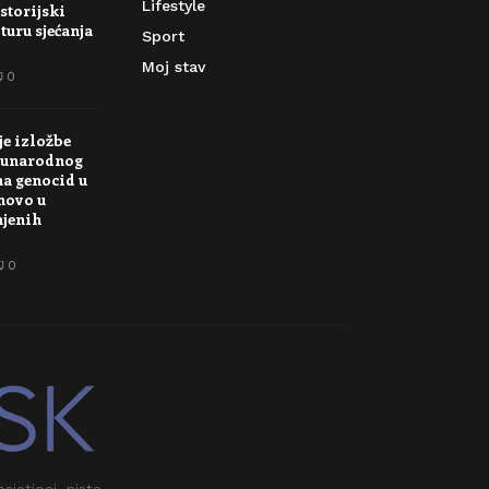
Lifestyle
storijski
turu sjećanja
Sport
Moj stav
0
je izložbe
unarodnog
na genocid u
novo u
njenih
0