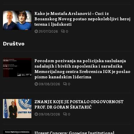
Kako je Mustafa Arslanović – Cuci iz
Bosanskog Novog postao nepokolebljivi heroj
terena i ljudskosti
31/07/2026
0
Društvo
Povodom pozivanja na policijska saslušanja
sadašnjih i bivših zaposlenika i saradnika
Memorijalnog centra Srebrenica IGK je poslao
pismo kanadskim liderima
09/08/2026
0
ZNANJE KOJE JE POSTALO ODGOVORNOST
PROF. DR GORAN ŠKATARIĆ
09/08/2026
0
Urgent Concern: Growing Institutional