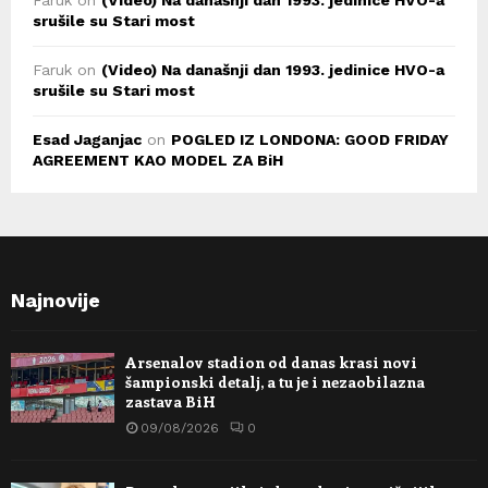
Faruk
on
(Video) Na današnji dan 1993. jedinice HVO-a
srušile su Stari most
Faruk
on
(Video) Na današnji dan 1993. jedinice HVO-a
srušile su Stari most
Esad Jaganjac
on
POGLED IZ LONDONA: GOOD FRIDAY
AGREEMENT KAO MODEL ZA BiH
Najnovije
Arsenalov stadion od danas krasi novi
šampionski detalj, a tu je i nezaobilazna
zastava BiH
09/08/2026
0