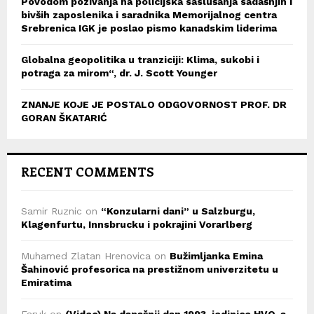
Povodom pozivanja na policijska saslušanja sadašnjih i
bivših zaposlenika i saradnika Memorijalnog centra
Srebrenica IGK je poslao pismo kanadskim liderima
Globalna geopolitika u tranziciji: Klima, sukobi i
potraga za mirom“, dr. J. Scott Younger
ZNANJE KOJE JE POSTALO ODGOVORNOST PROF. DR
GORAN ŠKATARIĆ
RECENT COMMENTS
Samir Ruznic
on
“Konzularni dani” u Salzburgu,
Klagenfurtu, Innsbrucku i pokrajini Vorarlberg
Muhamed Zlatan Hrenovica
on
Bužimljanka Emina
Šahinović profesorica na prestižnom univerzitetu u
Emiratima