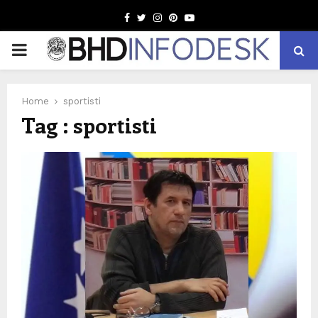
Facebook
Twitter
Instagram
Pinterest
Youtube
PRIMARY
MENU
Home
sportisti
Tag : sportisti