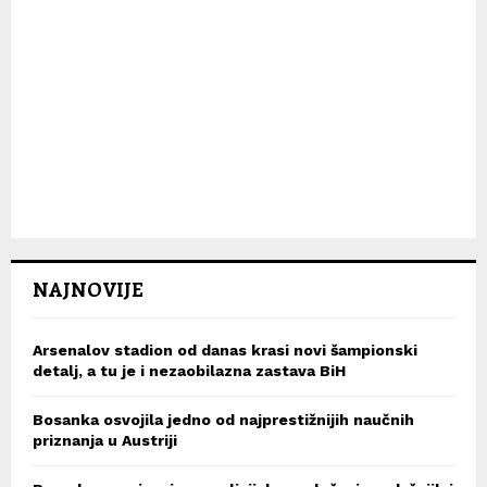
NAJNOVIJE
Arsenalov stadion od danas krasi novi šampionski
detalj, a tu je i nezaobilazna zastava BiH
Bosanka osvojila jedno od najprestižnijih naučnih
priznanja u Austriji