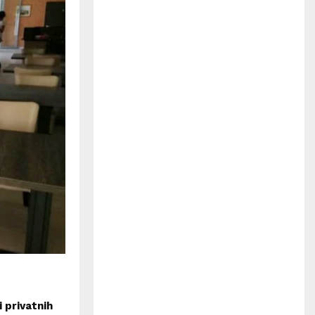
H
i privatnih