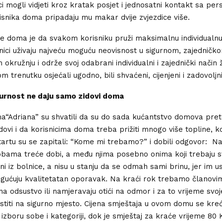
ci mogli vidjeti kroz kratak posjet i jednosatni kontakt sa pe
isnika doma pripadaju mu makar dvije zvjezdice više.
e doma je da svakom korisniku pruži maksimalnu individualnu 
snici uživaju najveću moguću neovisnost u sigurnom, zajedničk
m okružnju i održe svoj odabrani individualni i zajednički način 
m trenutku osjećali ugodno, bili shvaćeni, cijenjeni i zadovoljni
igurnost ne daju samo zidovi doma
a“Adriana” su shvatili da su do sada kućantstvo domova pre
idovi i da korisnicima doma treba prižiti mnogo više topline, ko
startu su se zapitali: “Kome mi trebamo?” i dobili odgovor: Na
ama treće dobi, a među njima posebno onima koji trebaju st
eni iz bolnice, a nisu u stanju da se odmah sami brinu, jer im u
gućuju kvalitetatan oporavak. Na kraći rok trebamo članovi
a odsustvo ili namjeravaju otići na odmor i za to vrijeme svoje
titi na sigurno mjesto. Cijena smještaja u ovom domu se kreć
o izboru sobe i kategoriji, dok je smještaj za kraće vrijeme 80