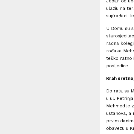
Jedan od upo
ulaziu na te
sugrađani, ko
U Domu su sm
starosjedila
radna kolegi
rođaka Mehm
teško ratno 
posljedice.
Krah sretno
Do rata su M
u ul. Petrinj
Mehmed je za
ustanova, a 
prvim danim
obavezu u Kr