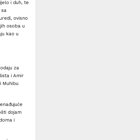
elo i duh, te
 sa
uredi, ovisno
jih osoba u
ju kao u
rodaju za
ista i Amir
 i Muhibu
nenađujuće
pšti dojam
 doma i