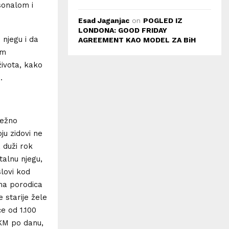
rsonalom i
Esad Jaganjac
on
POGLED IZ
LONDONA: GOOD FRIDAY
njegu i da
AGREEMENT KAO MODEL ZA BiH
om
života, kako
.
težno
ju zidovi ne
 duži rok
alnu njegu,
slovi kod
ma porodica
 starije žele
e od 1.100
 KM po danu,