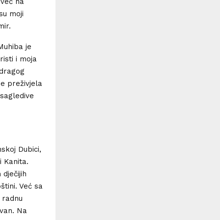
 već na
su moji
mir.
Muhiba je
isti i moja
 dragog
 preživjela
esagledive
skoj Dubici,
i Kanita.
dječijih
tini. Već sa
 radnu
ivan. Na