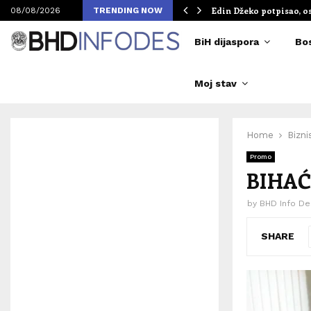
om Merlinovih koncerata
Edin Džeko potpisao, o
08/08/2026
TRENDING NOW
BiH dijaspora
Bo
Moj stav
Home
Bizni
Promo
BIHAĆ
by
BHD Info De
SHARE