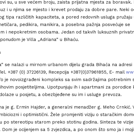
ovi su, u sve većem broju, zaista prijatna mjesta za boravak
uz i u njima se mjesto i krevet prodaju za dobre pare. Neki od
 tipa različitih kapaciteta, a pored redovnih usluga pružaju
metičara, pedikira, manikira, a posebna pažnja posvećuje se
im i nepokretnim osobama. Jedan od takvih luksuznih privat
onudom je Villa „Adriana“ u Bihaću.
a
na“ se nalazi u mirnom urbanom dijelu grada Bihaća na adresi
el. +387 (0) 37226139, Recepcija +387(0)37961855, E- mail
www
 To je novoizgrađeni kompleks sa svim sadržajima potrebnim s
ihovim posjetiteljima. Upotpunjuju ih i apartmani za porodice 
olaze u posjetu, a obezbjeđene su im i usluge prevoza.
a je g. Ermin Hajder, a generalni menadžer g. Meho Crnkić.
biciozni i optimistični. Žele promjeniti viziju o staračkim do
po stereotipu starom preko stotinu godina. Sinteza te vizije j
“. Dom je ocijenjem sa 5 zvjezdica, a po onom što smo ja i moji p