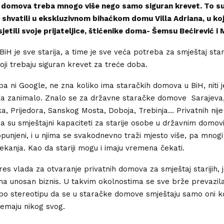
 domova treba mnogo više nego samo siguran krevet. To su
o shvatili u ekskluzivnom bihaćkom domu Villa Adriana, u k
etili svoje prijateljice, štićenike doma- Šemsu Bećirević i
BiH je sve starija, a time je sve veća potreba za smještaj stari
ji trebaju siguran krevet za treće doba.
pa ni Google, ne zna koliko ima staračkih domova u BiH, niti j
a zanimalo. Znalo se za državne staračke domove Sarajeva,
ka, Prijedora, Sanskog Mosta, Doboja, Trebinja… Privatnih nije 
 da su smještajni kapaciteti za starije osobe u državnim domo
unjeni, i u njima se svakodnevno traži mjesto više, pa mnogi 
čekanja. Kao da stariji mogu i imaju vremena čekati.
res vlada za otvaranje privatnih domova za smještaj starijih, j
a unosan biznis. U takvim okolnostima se sve brže prevazila
o stereotipu da se u staračke domove smještaju samo oni ko
nemaju nikog svog.