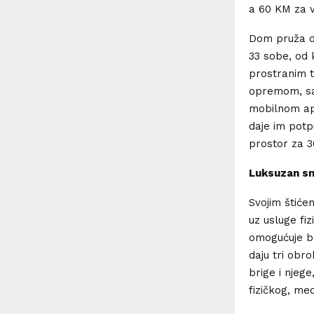
a 60 KM za v
Dom pruža du
33 sobe, od 
prostranim 
opremom, sa
mobilnom apl
daje im potp
prostor za 3
Luksuzan smj
Svojim štiće
uz usluge fi
omogućuje be
daju tri obr
brige i njeg
fizičkog, me