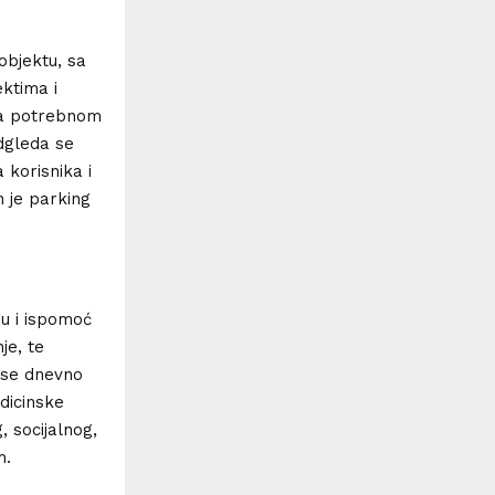
objektu, sa
ektima i
sa potrebnom
dgleda se
korisnika i
n je parking
u i ispomoć
je, te
a se dnevno
dicinske
, socijalnog,
m.