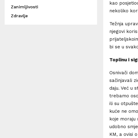
kao posjetio
Zanimljivosti
nekoliko kor
Zdravlje
Težnja uprav
njegovi kori
prijateljskoi
bi se u svako
Toplinu i s
Osnivači dom
sačinjavali z
daju. Već u 
trebamo osob
ili su otpušt
kuće ne omo
koje moraju n
udobno smjes
KM, a ovisi 