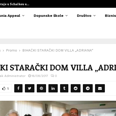
staje u Schalkeu u…
Elvedina Muzaf
snia Appeal
Dopunske škole
Društvo
Biznis
s
Promo
BIHAĆKI STARAČKI DOM VILLA „ADRIANA“
KI STARAČKI DOM VILLA „ADR
sk Administrator
16/08/2017
0
1