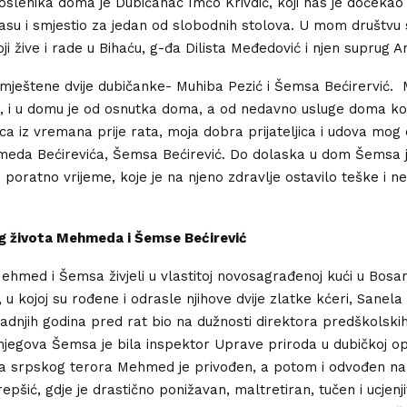
slenika doma je Dubičanac Imčo Krivdić, koji nas je dočekao
rasu i smjestio za jedan od slobodnih stolova. U mom društvu 
ji žive i rade u Bihaću, g-đa Dilista Međedović i njen suprug A
ještene dvije dubičanke- Muhiba Pezić i Šemsa Bećirervić. 
c, i u domu je od osnutka doma, a od nedavno usluge doma kor
ca iz vremana prije rata, moja dobra prijateljica i udova mog
eda Bećirevića, Šemsa Bećirević. Do dolaska u dom Šemsa je
i poratno vrijeme, koje je na njeno zdravlje ostavilo teške i n
g života Mehmeda i Šemse Bećirević
ehmed i Šemsa živjeli u vlastitoj novosagrađenoj kući u Bosan
a, u kojoj su rođene i odrasle njihove dvije zlatke kćeri, Sanela 
dnjih godina pred rat bio na dužnosti direktora predškolskih 
njegova Šemsa je bila inspektor Uprave priroda u dubičkoj opš
a srpskog terora Mehmed je privođen, a potom i odvođen na
epšić, gdje je drastično ponižavan, maltretiran, tučen i ucjenj