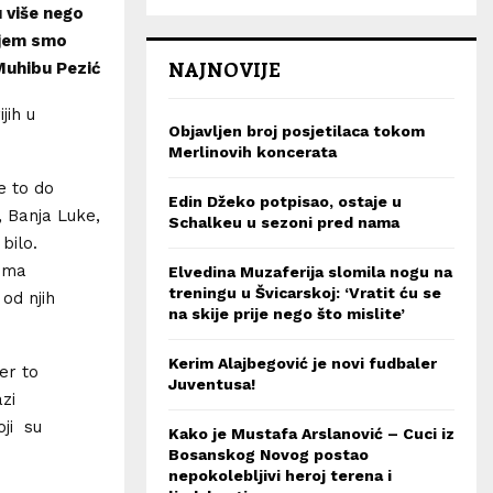
 više nego
ojem smo
NAJNOVIJE
 Muhibu Pezić
jih u
Objavljen broj posjetilaca tokom
Merlinovih koncerata
e to do
Edin Džeko potpisao, ostaje u
 Banja Luke,
Schalkeu u sezoni pred nama
bilo.
vima
Elvedina Muzaferija slomila nogu na
treningu u Švicarskoj: ‘Vratit ću se
od njih
na skije prije nego što mislite’
Kerim Alajbegović je novi fudbaler
er to
Juventusa!
zi
ji su
Kako je Mustafa Arslanović – Cuci iz
Bosanskog Novog postao
nepokolebljivi heroj terena i