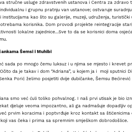
a stručne usluge zdravstvenih ustanova i Centra za zdravo tij
individualnu i grupnu pratnju van ustanove; ostvaruje suradnju
institucijama kao što su galerije, muzeji, udruženja, turistički 
potrebama korisnika. Dom provodi projekte reintegracije stari
tivnosti lokalne zajednice…Sve to da se korisnici doma osjeća
omu.
čankama Šemsi i Muhibi
ć sada po mnogo čemu luksuz i u njima se mjesto i krevet p
čito da je takav i dom “Adriana”, u kojem ja i moji sputnici Dil
Senka Porić želimo posjetiti dvije dubičanke, Šemsu Bećirević
na smo već ćuli toliko pohvalnog. I naš prvi utisak je bio iz
jekat djeluje veoma impozantno, ali ga nadmašuje dopadljiv o
e već prvim koracima i poptvrđuje kroz kontakt sa štićenicima
koji vas čeka i prima sa spremnim smješkom dobrodošlice.