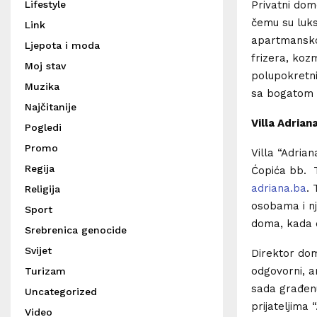
Lifestyle
Privatni dom
čemu su luks
Link
apartmanskog
Ljepota i moda
frizera, koz
Moj stav
polupokretn
Muzika
sa bogatom p
Najčitanije
Villa Adrian
Pogledi
Promo
Villa “Adria
Regija
Ćopića bb. T
adriana.ba
.
Religija
osobama i nj
Sport
doma, kada d
Srebrenica genocide
Svijet
Direktor dom
odgovorni, am
Turizam
sada građenu 
Uncategorized
prijateljima 
Video