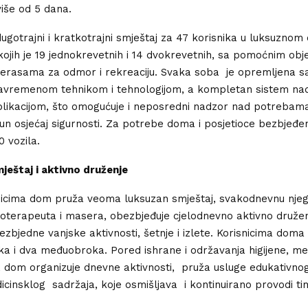
iše od 5 dana.
gotrajni i kratkotrajni smještaj za 47 korisnika u luksuznom 
kojih je 19 jednokrevetnih i 14 dvokrevetnih, sa pomoćnim obj
terasama za odmor i rekreaciju. Svaka soba je opremljena 
vremenom tehnikom i tehnologijom, a kompletan sistem na
ikacijom, što omogućuje i neposredni nadzor nad potrebama 
un osjećaj sigurnosti. Za potrebe doma i posjetioce bezbjeđe
0 vozila.
eštaj i aktivno druženje
nicima dom pruža veoma luksuzan smještaj, svakodnevnu njeg
zioterapeuta i masera, obezbjeđuje cjelodnevno aktivno družen
zbjedne vanjske aktivnosti, šetnje i izlete. Korisnicima dom
oka i dva međuobroka. Pored ishrane i održavanja higijene, me
e, dom organizuje dnevne aktivnosti, pruža usluge edukativnog
dicinsklog sadržaja, koje osmišljava i kontinuirano provodi ti