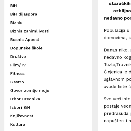
staračkih
BiH
ozbiljn
BiH dijaspora
nedavno posj
Biznis
Populacija u 
Biznis zanimljivosti
domovima, ko
Bosnia Appeal
Dopunske škole
Danas niko, 
Društvo
nedavno kog
Tuzle,Travni
Film/Tv
Činjenica je
Fitness
uglavnom pop
Gastro
uvode liste 
Govor zemlje moje
Sve veći inte
Izbor urednika
postaje veom
Izbori BiH
predrasuda p
Književnost
napušteni i 
Kultura