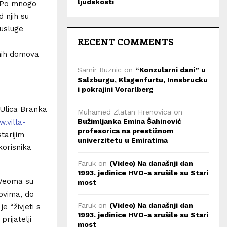
ljudskosti
. Po mnogo
 njih su
 usluge
RECENT COMMENTS
nih domova
Samir Ruznic
on
“Konzularni dani” u
Salzburgu, Klagenfurtu, Innsbrucku
i pokrajini Vorarlberg
 Ulica Branka
Muhamed Zlatan Hrenovica
on
Bužimljanka Emina Šahinović
.villa-
profesorica na prestižnom
tarijim
univerzitetu u Emiratima
korisnika
Faruk
on
(Video) Na današnji dan
1993. jedinice HVO-a srušile su Stari
 Veoma su
most
movima, do
Faruk
on
(Video) Na današnji dan
e “živjeti s
1993. jedinice HVO-a srušile su Stari
rijatelji
most