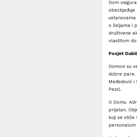
Dom osigurav
obezbjeđuje 
ustanovama i 
o željama i 
društvene ak
vlastitom d
Posjet Dubi
Domovi su ve
dobre pare. O
Međedović i 
Pezić.
O Domu Adria
prijatan. Ob
koji se stič
personalom 