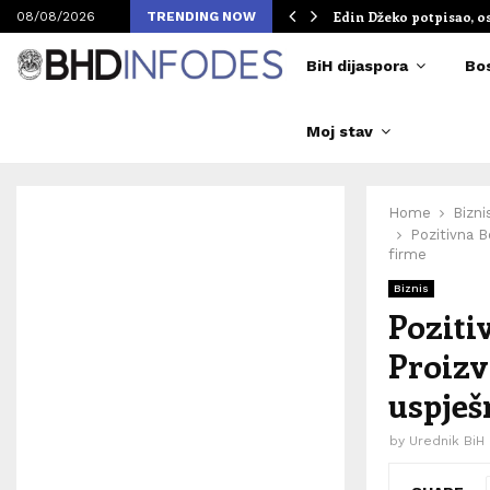
om Merlinovih koncerata
Edin Džeko potpisao, o
08/08/2026
TRENDING NOW
BiH dijaspora
Bo
Moj stav
Home
Bizni
Pozitivna B
firme
Biznis
Poziti
Proizv
uspješ
by
Urednik BiH