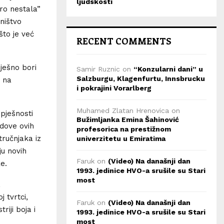
ljudskosti
oro nestala”
ništvo
što je već
RECENT COMMENTS
ješno bori
Samir Ruznic
on
“Konzularni dani” u
Salzburgu, Klagenfurtu, Innsbrucku
i na
i pokrajini Vorarlberg
Muhamed Zlatan Hrenovica
on
spješnosti
Bužimljanka Emina Šahinović
ndove ovih
profesorica na prestižnom
ručnjaka iz
univerzitetu u Emiratima
u novih
Faruk
on
(Video) Na današnji dan
e.
1993. jedinice HVO-a srušile su Stari
most
a
 tvrtci,
Faruk
on
(Video) Na današnji dan
iji boja i
1993. jedinice HVO-a srušile su Stari
most