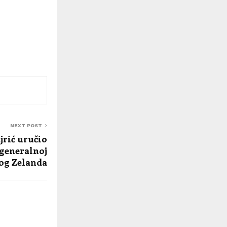
NEXT POST
rić uručio
 generalnoj
og Zelanda