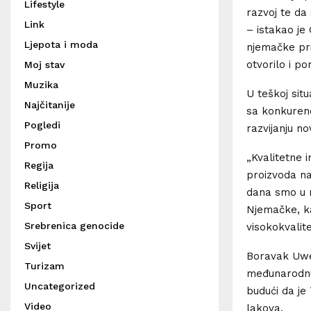
Lifestyle
razvoj te da
Link
– istakao je
Ljepota i moda
njemačke pri
otvorilo i p
Moj stav
Muzika
U teškoj sit
Najčitanije
sa konkurenc
Pogledi
razvijanju no
Promo
„Kvalitetne i
Regija
proizvoda na 
Religija
dana smo u n
Sport
Njemačke, k
Srebrenica genocide
visokokvalit
Svijet
Boravak Uwe 
Turizam
međunarodnu 
Uncategorized
budući da je
Video
lakova.