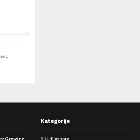
ent.
Kategorije
rn: Growing
BiH dijaspora