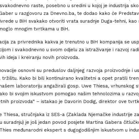
 svakodnevno raste, posebno u sredini u kojoj je industrija sk
 Gaber u razgovoru za Dnevno.ba, te dodao kako će Predstav
vrede u BiH svakako otvoriti vrata suradnje Duga-tehni, kao 
omoglo mnogim tvrtkama u BiH.
uacija za privrednika kakva je trenutno u BiH kompanija se usp
ijom i svakodnevno u svom odjelu za istraživanje i razvoj rad
vih ideja i kreiranju novih proizvoda.
novacije osnovni su preduslov daljnjeg razvoja proizvodnje i u
tržištu. Kako bi bili kontinuirano kvalitetni a opet pratili tre
ašem laboratoriju angažirali gosp. Uwe Thiesa, vrhunskog st
ako bi svojim iskustvom pomogao našim tehnolozima u razvoj
etnih proizvoda“ – istakao je Davorin Dodig, direktor ove tvrtk
Thiesa, stručnjaka iz SES-a (Zaklada Njemačke industrije z
suradnju) je još jedan povod posjete Martina Gabera čitlučkoj
 Thies međunarodni ekspert s dugogodišnjim iskustvom u industr