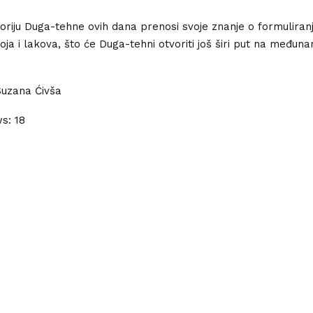
oriju Duga-tehne ovih dana prenosi svoje znanje o formuliranj
boja i lakova, što će Duga-tehni otvoriti još širi put na međun
Suzana Ćivša
ws:
18