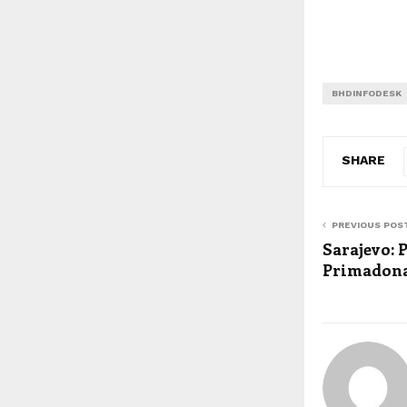
BHDINFODESK
SHARE
PREVIOUS POS
Sarajevo: 
Primadon