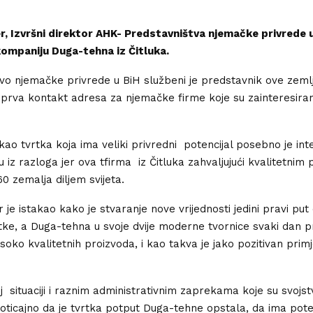
, Izvršni direktor AHK- Predstavništva njemačke privrede u
kompaniju Duga-tehna iz Čitluka.
vo njemačke privrede u BiH službeni je predstavnik ove zemlj
 prva kontakt adresa za njemačke firme koje su zainteresira
ao tvrtka koja ima veliki privredni potencijal posebno je in
 iz razloga jer ova tfirma iz Čitluka zahvaljujući kvalitetnim
 60 zemalja diljem svijeta.
 je istakao kako je stvaranje nove vrijednosti jedini pravi put
tke, a Duga-tehna u svoje dvije moderne tvornice svaki dan p
soko kvalitetnih proizvoda, i kao takva je jako pozitivan primj
j situaciji i raznim administrativnim zaprekama koje su svojs
oticajno da je tvrtka potput Duga-tehne opstala, da ima pote