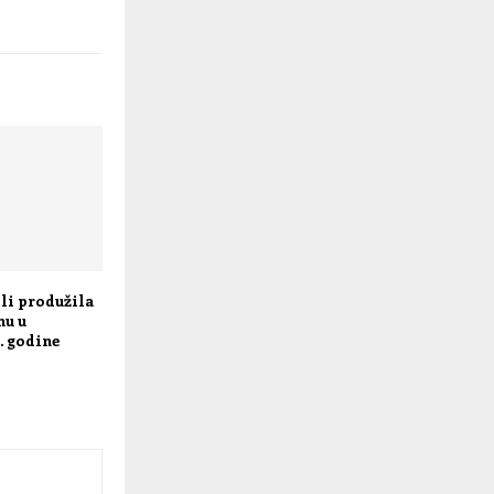
li produžila
nu u
. godine