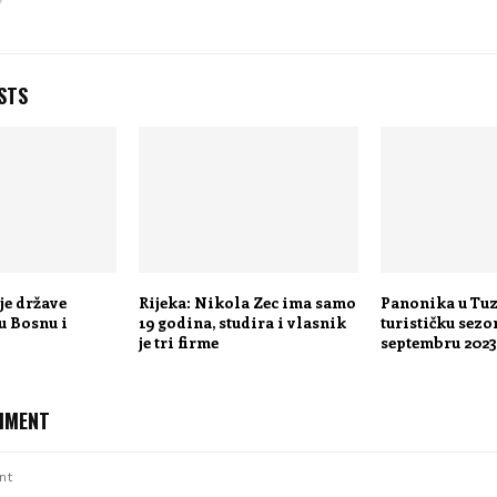
STS
je države
Rijeka: Nikola Zec ima samo
Panonika u Tuz
 u Bosnu i
19 godina, studira i vlasnik
turističku sezo
je tri firme
septembru 2023
MMENT