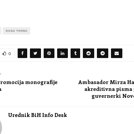
DUGA TEHNA
0
T
Promocija monografije
Ambasador Mirza Haj
a
akreditivna pisma
guvernerki Nov
Urednik BiH Info Desk