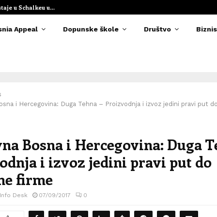
staje u Schalkeu u…
Elvedina Muzaf
snia Appeal
Dopunske škole
Društvo
Biznis
s
osna i Hercegovina: Duga Tehna – Proizvodnja i izvoz jedini pravi put d
vna Bosna i Hercegovina: Duga T
odnja i izvoz jedini pravi put do
ne firme
 Info Desk
07/09/2017
0