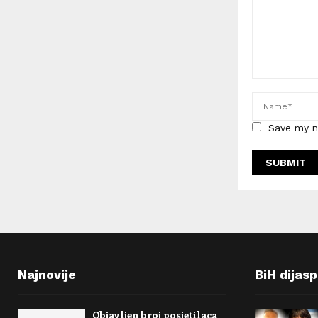
Save my n
Najnovije
BiH dijas
Objavljen broj posjetilaca