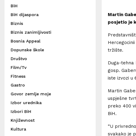
BiH
Martin Gaber
BiH dijaspora
posjetio je 
Biznis
Biznis zanimljivosti
Predstavništ
Bosnia Appeal
Hercegocinii
tržište.
Dopunske škole
Društvo
Duga-tehna k
Film/Tv
gosp. Gaberu
Fitness
iste izvozi u
Gastro
Martin Gaber
Govor zemlje moje
uspješne tvr
Izbor urednika
preko 400 vi
Izbori BiH
BiH.
Književnost
“U privredno
Kultura
svakako je p