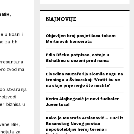
 BiH,
NAJNOVIJE
e u Bosni i
Objavljen broj posjetilaca tokom
Merlinovih koncerata
ne za bh
Edin Džeko potpisao, ostaje u
Schalkeu u sezoni pred nama
teresantana
 proizvodima
Elvedina Muzaferija slomila nogu na
treningu u Švicarskoj: ‘Vratit ću se
na skije prije nego što mislite’
 do stvaranja
roizvodi
Kerim Alajbegović je novi fudbaler
er biznisa u
Juventusa!
Kako je Mustafa Arslanović – Cuci iz
Bosanskog Novog postao
tvene BiH,
nepokolebljivi heroj terena i
ncijala za