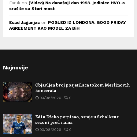
Faruk
on
(Video) Na današnji dan 1993. jedinice HVO-a
srušile su Stari most
Esad Jaganjac
on
POGLED IZ LONDONA: GOOD FRIDAY
AGREEMENT KAO MODEL ZA BiH
Najnovije
Objavljen broj posjetilaca tokom Merlinovih
koncerata
03/08/2026
0
Edin Džeko potpisao, ostaje u Schalkeu u
sezoni pred nama
03/08/2026
0