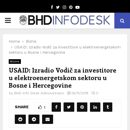
Facebook
Twitter
Instagram
Pinterest
Youtube
PRIMARY
MENU
Home
Biznis
USAID: Izradio Vodič za investitore u elektroenergetskom
sektoru u Bosne i Hercegovine
Biznis
USAID: Izradio Vodič za investitore
u elektroenergetskom sektoru u
Bosne i Hercegovine
by
BHD Info Desk Administrator
28/11/2018
0
SHARE
1