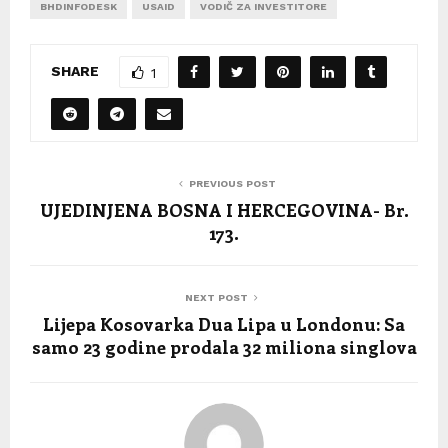
BHDINFODESK
USAID
VODIČ ZA INVESTITORE
SHARE
1
PREVIOUS POST
UJEDINJENA BOSNA I HERCEGOVINA- Br.
173.
NEXT POST
Lijepa Kosovarka Dua Lipa u Londonu: Sa
samo 23 godine prodala 32 miliona singlova