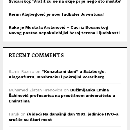
Švicarskoj: ‘Vratit ću se na skije prije nego što mislite’
Kerim Alajbegović je novi fudbaler Juventusa!
Kako je Mustafa Arslanović – Cuci iz Bosanskog
Novog postao nepokolebljivi heroj terena i ljudskosti
RECENT COMMENTS
Samir Ruznic
on
“Konzularni dani” u Salzburgu,
Klagenfurtu, Innsbrucku i pokrajini Vorarlberg
Muhamed Zlatan Hrenovica
on
Bužimljanka Emina
Šahinović profesorica na prestižnom univerzitetu u
Emiratima
Faruk
on
(Video) Na današnji dan 1993. jedinice HVO-a
srušile su Stari most