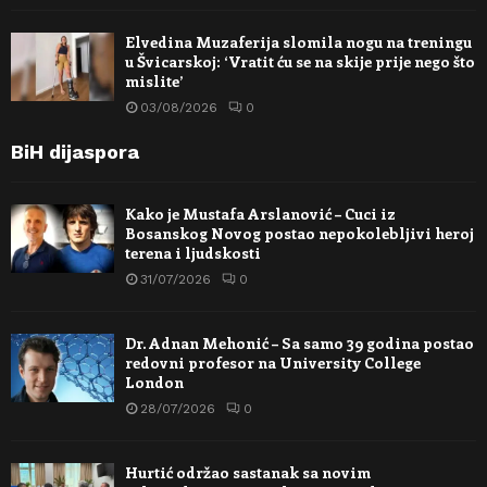
Elvedina Muzaferija slomila nogu na treningu
u Švicarskoj: ‘Vratit ću se na skije prije nego što
mislite’
03/08/2026
0
BiH dijaspora
Kako je Mustafa Arslanović – Cuci iz
Bosanskog Novog postao nepokolebljivi heroj
terena i ljudskosti
31/07/2026
0
Dr. Adnan Mehonić – Sa samo 39 godina postao
redovni profesor na University College
London
28/07/2026
0
Hurtić održao sastanak sa novim