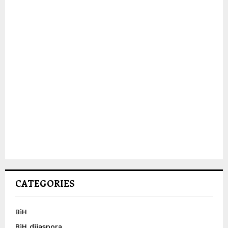
CATEGORIES
BiH
BiH dijaspora