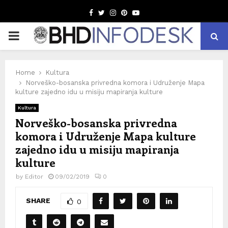
Facebook
Twitter
Instagram
Pinterest
Youtube
PRIMARY
MENU
Home
Kultura
Norveško-bosanska privredna komora i Udruženje Mapa
kulture zajedno idu u misiju mapiranja kulture
Kultura
Norveško-bosanska privredna
komora i Udruženje Mapa kulture
zajedno idu u misiju mapiranja
kulture
by
Editor
09/02/2019
0
SHARE
0