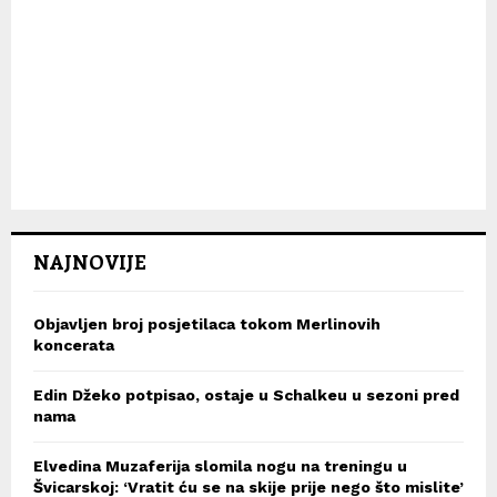
NAJNOVIJE
Objavljen broj posjetilaca tokom Merlinovih
koncerata
Edin Džeko potpisao, ostaje u Schalkeu u sezoni pred
nama
Elvedina Muzaferija slomila nogu na treningu u
Švicarskoj: ‘Vratit ću se na skije prije nego što mislite’