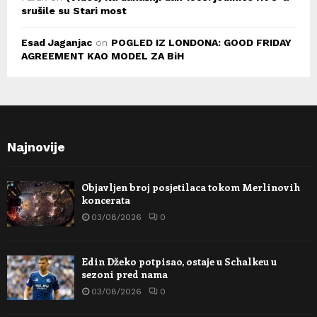
srušile su Stari most
Esad Jaganjac
on
POGLED IZ LONDONA: GOOD FRIDAY
AGREEMENT KAO MODEL ZA BiH
Najnovije
Objavljen broj posjetilaca tokom Merlinovih
koncerata
03/08/2026
0
Edin Džeko potpisao, ostaje u Schalkeu u
sezoni pred nama
03/08/2026
0