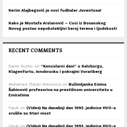
Kerim Alajbegović je novi fudbaler Juventusa!
Kako je Mustafa Arslanović – Cuci iz Bosanskog
Novog postao nepokolebljivi heroj terena i ljudskosti
RECENT COMMENTS
Samir Ruznic
on
“Konzularni dani” u Salzburgu,
Klagenfurtu, Innsbrucku i pokrajini Vorarlberg
Muhamed Zlatan Hrenovica
on
Bužimljanka Emina
Šahinović profesorica na prestižnom univerzitetu u
Emiratima
Faruk
on
(Video) Na današnji dan 1993. jedinice HVO-a
srušile su Stari most
Faruk
on
(Video) Na današnji dan 1993. jedinice HVO-a