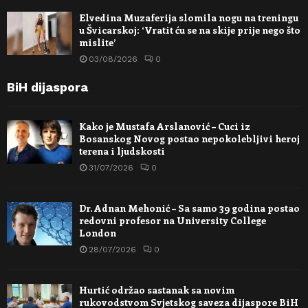
Elvedina Muzaferija slomila nogu na treningu
u Švicarskoj: ‘Vratit ću se na skije prije nego što
mislite’
03/08/2026
0
BiH dijaspora
Kako je Mustafa Arslanović – Cuci iz
Bosanskog Novog postao nepokolebljivi heroj
terena i ljudskosti
31/07/2026
0
Dr. Adnan Mehonić – Sa samo 39 godina postao
redovni profesor na University College
London
28/07/2026
0
Hurtić održao sastanak sa novim
rukovodstvom Svjetskog saveza dijaspore BiH