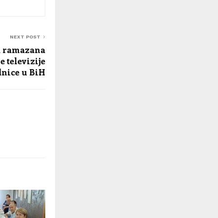
NEXT POST
a ramazana
e televizije
dnice u BiH