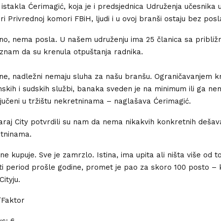
istakla Ćerimagić, koja je i predsjednica Udruženja učesnika
i Privrednoj komori FBiH, ljudi i u ovoj branši ostaju bez posl
o, nema posla. U našem udruženju ima 25 članica sa približ
 znam da su krenula otpuštanja radnika.
ne, nadležni nemaju sluha za našu branšu. Ograničavanjem k
nskih i sudskih službi, banaka sveden je na minimum ili ga ne
ključeni u tržištu nekretninama – naglašava Ćerimagić.
 Saraj City potvrdili su nam da nema nikakvih konkretnih dešav
etninama.
ne kupuje. Sve je zamrzlo. Istina, ima upita ali ništa više od t
ti period prošle godine, promet je pao za skoro 100 posto – 
ityju.
/Faktor