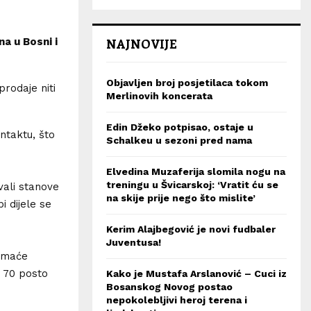
NAJNOVIJE
na u Bosni i
Objavljen broj posjetilaca tokom
prodaje niti
Merlinovih koncerata
Edin Džeko potpisao, ostaje u
ntaktu, što
Schalkeu u sezoni pred nama
Elvedina Muzaferija slomila nogu na
treningu u Švicarskoj: ‘Vratit ću se
vali stanove
na skije prije nego što mislite’
i dijele se
Kerim Alajbegović je novi fudbaler
Juventusa!
domaće
e 70 posto
Kako je Mustafa Arslanović – Cuci iz
Bosanskog Novog postao
nepokolebljivi heroj terena i