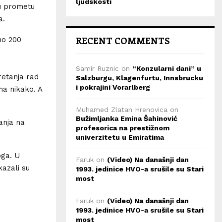
ljudskosti
 u prometu
a.
RECENT COMMENTS
no 200
Samir Ruznic
on
“Konzularni dani” u
retanja rad
Salzburgu, Klagenfurtu, Innsbrucku
i pokrajini Vorarlberg
ma nikako. A
Muhamed Zlatan Hrenovica
on
Bužimljanka Emina Šahinović
anja na
profesorica na prestižnom
univerzitetu u Emiratima
oga. U
Faruk
on
(Video) Na današnji dan
kazali su
1993. jedinice HVO-a srušile su Stari
most
Faruk
on
(Video) Na današnji dan
1993. jedinice HVO-a srušile su Stari
most