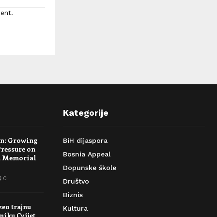
ent.
Kategorije
rn: Growing
BiH dijaspora
Pressure on
Bosnia Appeal
a Memorial
Dopunske škole
0
Društvo
Biznis
zeo trajnu
Kultura
niku Cvijet