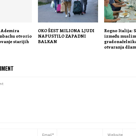
a Ademira
OKO ŠEST MILIONA LJUDI
Rogno Italija: 
enbachu otvorio
NAPUSTILO ZAPADNI
između muslim
ovanje starijih
BALKAN
gradonačelnika
otvaranja džam
MMENT