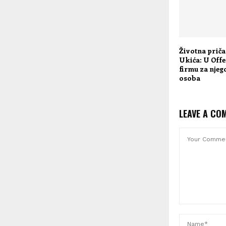
Životna prič
Ukića: U Off
firmu za njeg
osoba
LEAVE A CO