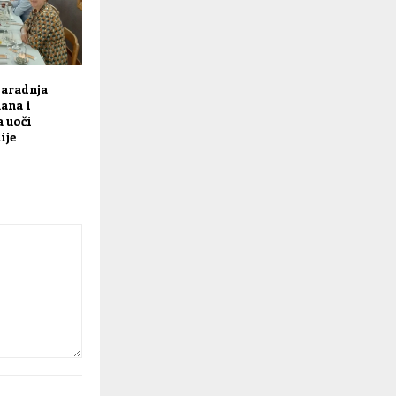
Saradnja
ana i
 uoči
ije