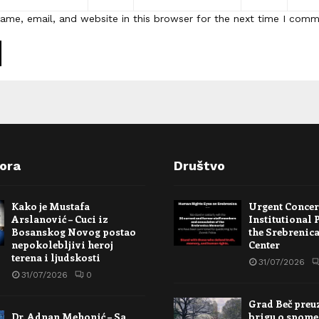
ame, email, and website in this browser for the next time I comm
pora
Društvo
Kako je Mustafa
Urgent Conce
Arslanović – Cuci iz
Institutional 
Bosanskog Novog postao
the Srebrenic
nepokolebljivi heroj
Center
terena i ljudskosti
31/07/2026
31/07/2026
0
Grad Beč preu
Dr. Adnan Mehonić – Sa
brigu o spome