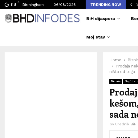
C
ljen broj posjetilaca tokom Merlinovih koncerata
Birmingham
06/08/2026
TRENDING NOW
11.5
BiH dijaspora
Bo
Moj stav
Home
Bizni
Prodaja nek
ništa od toga
Biznis
Najčitan
Prodaj
kešom,
sada n
by
Urednik BiH