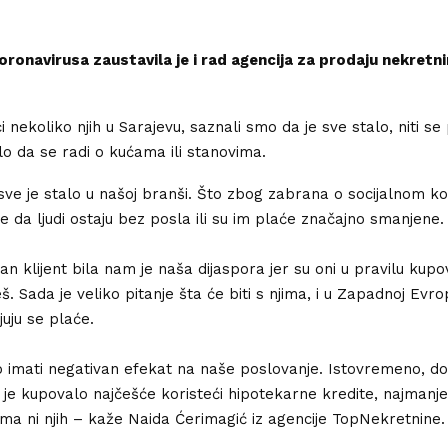
ronavirusa zaustavila je i rad agencija za prodaju nekretni
i nekoliko njih u Sarajevu, saznali smo da je sve stalo, niti se 
ilo da se radi o kućama ili stanovima.
sve je stalo u našoj branši. Što zbog zabrana o socijalnom ko
ce da ljudi ostaju bez posla ili su im plaće značajno smanjene.
an klijent bila nam je naša dijaspora jer su oni u pravilu kupo
eš. Sada je veliko pitanje šta će biti s njima, i u Zapadnoj Evrop
juju se plaće.
o imati negativan efekat na naše poslovanje. Istovremeno, 
 je kupovalo najčešće koristeći hipotekarne kredite, najmanj
ema ni njih – kaže Naida Ćerimagić iz agencije TopNekretnine.