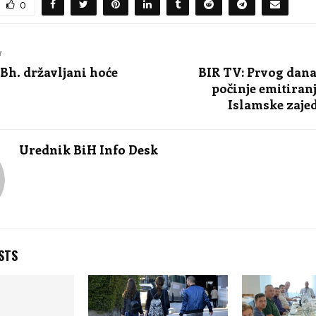
0
T
 Bh. državljani hoće
BIR TV: Prvog dan
počinje emitiranj
Islamske zaje
Urednik BiH Info Desk
STS