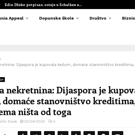
Edin Džeko potpisao, ostaje u Schalkeu u…
snia Appeal
Dopunske škole
Društvo
Biznis
s
retnina: Dijaspora je kupovala kešom, domaće stanovništvo kreditima
ije
a nekretnina: Dijaspora je kupov
 domaće stanovništvo kreditima,
ema ništa od toga
 Info Desk
20/04/2020
0