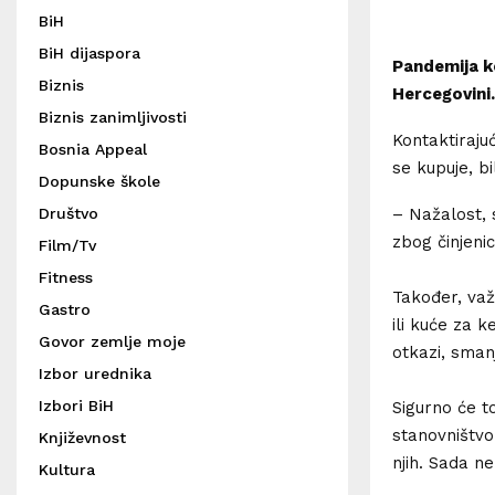
BiH
BiH dijaspora
Pandemija ko
Biznis
Hercegovini.
Biznis zanimljivosti
Kontaktirajuć
Bosnia Appeal
se kupuje, b
Dopunske škole
Društvo
– Nažalost, 
zbog činjeni
Film/Tv
Fitness
Također, važ
Gastro
ili kuće za k
Govor zemlje moje
otkazi, sman
Izbor urednika
Izbori BiH
Sigurno će t
stanovništvo
Književnost
njih. Sada n
Kultura