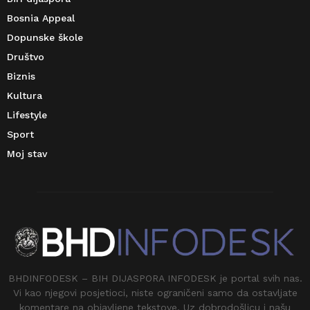
Bosnia Appeal
Dopunske škole
Društvo
Biznis
Kultura
Lifestyle
Sport
Moj stav
BHDINFODESK – BIH DIJASPORA INFODESK je portal svih nas.
Vi kao njegovi posjetioci, niste ograničeni samo da ostavljate
komentare na objavljene tekstove. Uz dobrodošlicu i našu