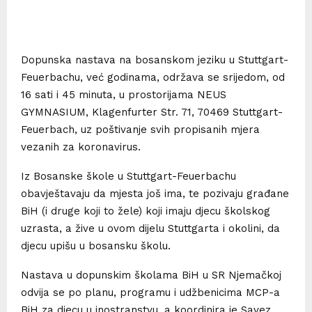
Dopunska nastava na bosanskom jeziku u Stuttgart-
Feuerbachu, već godinama, održava se srijedom, od
16 sati i 45 minuta, u prostorijama NEUS
GYMNASIUM, Klagenfurter Str. 71, 70469 Stuttgart-
Feuerbach, uz poštivanje svih propisanih mjera
vezanih za koronavirus.
Iz Bosanske škole u Stuttgart-Feuerbachu
obavještavaju da mjesta još ima, te pozivaju građane
BiH (i druge koji to žele) koji imaju djecu školskog
uzrasta, a žive u ovom dijelu Stuttgarta i okolini, da
djecu upišu u bosansku školu.
Nastava u dopunskim školama BiH u SR Njemačkoj
odvija se po planu, programu i udžbenicima MCP-a
BiH za djecu u inostranstvu, a koordinira je Savez