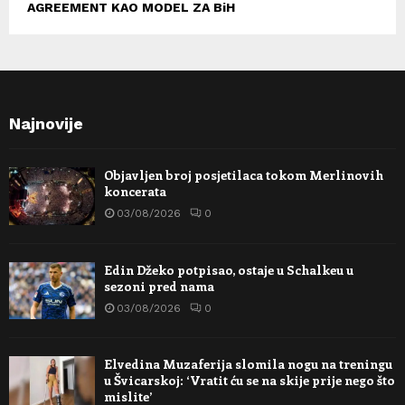
AGREEMENT KAO MODEL ZA BiH
Najnovije
Objavljen broj posjetilaca tokom Merlinovih
koncerata
03/08/2026
0
Edin Džeko potpisao, ostaje u Schalkeu u
sezoni pred nama
03/08/2026
0
Elvedina Muzaferija slomila nogu na treningu
u Švicarskoj: ‘Vratit ću se na skije prije nego što
mislite’