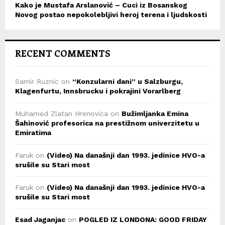
Kako je Mustafa Arslanović – Cuci iz Bosanskog
Novog postao nepokolebljivi heroj terena i ljudskosti
RECENT COMMENTS
Samir Ruznic
on
“Konzularni dani” u Salzburgu,
Klagenfurtu, Innsbrucku i pokrajini Vorarlberg
Muhamed Zlatan Hrenovica
on
Bužimljanka Emina
Šahinović profesorica na prestižnom univerzitetu u
Emiratima
Faruk
on
(Video) Na današnji dan 1993. jedinice HVO-a
srušile su Stari most
Faruk
on
(Video) Na današnji dan 1993. jedinice HVO-a
srušile su Stari most
Esad Jaganjac
on
POGLED IZ LONDONA: GOOD FRIDAY