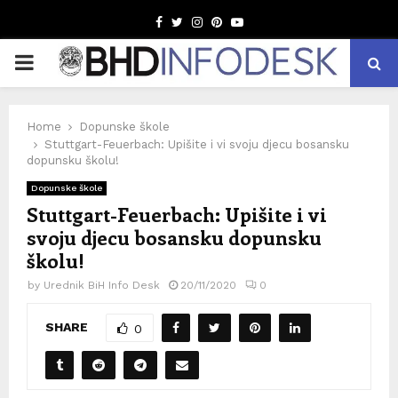
Facebook
Twitter
Instagram
Pinterest
Youtube
PRIMARY
MENU
Home
Dopunske škole
Stuttgart-Feuerbach: Upišite i vi svoju djecu bosansku
dopunsku školu!
Dopunske škole
Stuttgart-Feuerbach: Upišite i vi
svoju djecu bosansku dopunsku
školu!
by
Urednik BiH Info Desk
20/11/2020
0
SHARE
0