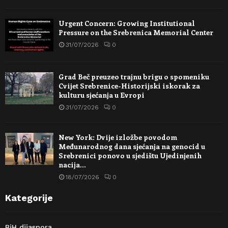
Urgent Concern: Growing Institutional
Pressure on the Srebrenica Memorial Center
31/07/2026
0
Grad Beč preuzeo trajnu brigu o spomeniku
Cvijet Srebrenice-Historijski iskorak za
kulturu sjećanja u Evropi
31/07/2026
0
New York: Dvije izložbe povodom
Međunarodnog dana sjećanja na genocid u
Srebrenici ponovo u sjedištu Ujedinjenih
nacija…
18/07/2026
0
Kategorije
BiH dijaspora