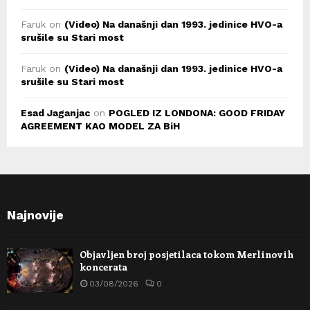
Faruk
on
(Video) Na današnji dan 1993. jedinice HVO-a
srušile su Stari most
Faruk
on
(Video) Na današnji dan 1993. jedinice HVO-a
srušile su Stari most
Esad Jaganjac
on
POGLED IZ LONDONA: GOOD FRIDAY
AGREEMENT KAO MODEL ZA BiH
Najnovije
Objavljen broj posjetilaca tokom Merlinovih
koncerata
03/08/2026
0