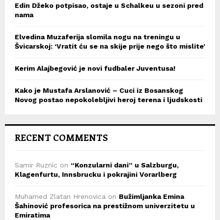
Edin Džeko potpisao, ostaje u Schalkeu u sezoni pred
nama
Elvedina Muzaferija slomila nogu na treningu u
Švicarskoj: ‘Vratit ću se na skije prije nego što mislite’
Kerim Alajbegović je novi fudbaler Juventusa!
Kako je Mustafa Arslanović – Cuci iz Bosanskog
Novog postao nepokolebljivi heroj terena i ljudskosti
RECENT COMMENTS
Samir Ruznic
on
“Konzularni dani” u Salzburgu,
Klagenfurtu, Innsbrucku i pokrajini Vorarlberg
Muhamed Zlatan Hrenovica
on
Bužimljanka Emina
Šahinović profesorica na prestižnom univerzitetu u
Emiratima