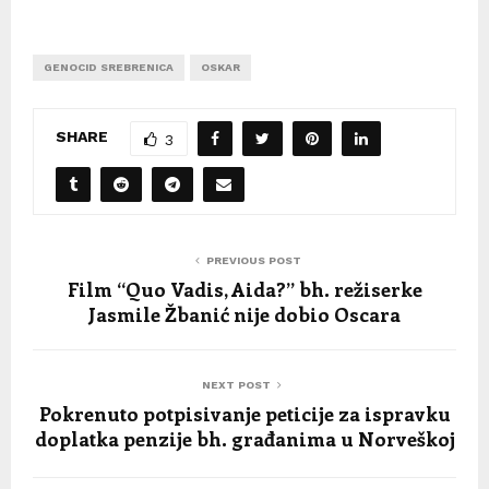
GENOCID SREBRENICA
OSKAR
SHARE
3
PREVIOUS POST
Film “Quo Vadis, Aida?” bh. režiserke
Jasmile Žbanić nije dobio Oscara
NEXT POST
Pokrenuto potpisivanje peticije za ispravku
doplatka penzije bh. građanima u Norveškoj