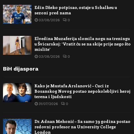
Edin Džeko potpisao, ostaje u Schalkeu u
sezoni pred nama
03/08/2026
0
Elvedina Muzaferija slomila nogu na treningu
u Švicarskoj: ‘Vratit ću se na skije prije nego što
mislite’
03/08/2026
0
BiH dijaspora
Kako je Mustafa Arslanović – Cuci iz
Bosanskog Novog postao nepokolebljivi heroj
terena i ljudskosti
31/07/2026
0
Dr. Adnan Mehonić – Sa samo 39 godina postao
redovni profesor na University College
London