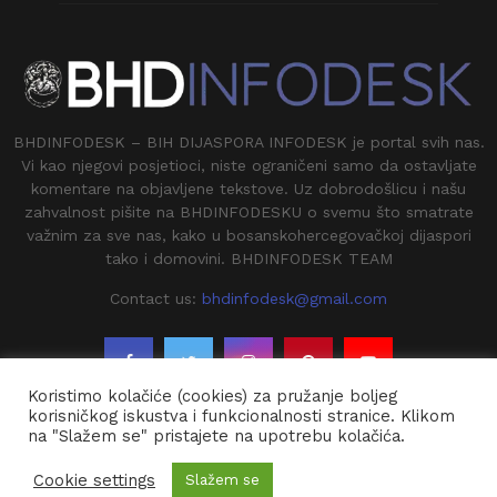
BHDINFODESK – BIH DIJASPORA INFODESK je portal svih nas.
Vi kao njegovi posjetioci, niste ograničeni samo da ostavljate
komentare na objavljene tekstove. Uz dobrodošlicu i našu
zahvalnost pišite na BHDINFODESKU o svemu što smatrate
važnim za sve nas, kako u bosanskohercegovačkoj dijaspori
tako i domovini. BHDINFODESK TEAM
Contact us:
bhdinfodesk@gmail.com
Koristimo kolačiće (cookies) za pružanje boljeg
korisničkog iskustva i funkcionalnosti stranice. Klikom
na "Slažem se" pristajete na upotrebu kolačića.
@2020 - BHDINFODESK. All Right Reserved.
Cookie settings
Slažem se