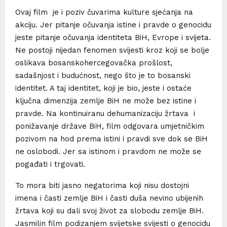
Ovaj film je i poziv čuvarima kulture sjećanja na
akciju. Jer pitanje očuvanja istine i pravde o genocidu
jeste pitanje očuvanja identiteta BiH, Evrope i svijeta.
Ne postoji nijedan fenomen svijesti kroz koji se bolje
oslikava bosanskohercegovačka prošlost,
sadašnjost i budućnost, nego što je to bosanski
identitet. A taj identitet, koji je bio, jeste i ostaće
ključna dimenzija zemlje BiH ne može bez istine i
pravde. Na kontinuiranu dehumanizaciju žrtava i
ponižavanje države BiH, film odgovara umjetničkim
pozivom na hod prema istini i pravdi sve dok se BiH
ne oslobodi. Jer sa istinom i pravdom ne može se
pogađati i trgovati.
To mora biti jasno negatorima koji nisu dostojni
imena i časti zemlje BiH i časti duša nevino ubijenih
žrtava koji su dali svoj život za slobodu zemlje BiH.
Jasmilin film podizanjem svijetske svijesti o genocidu