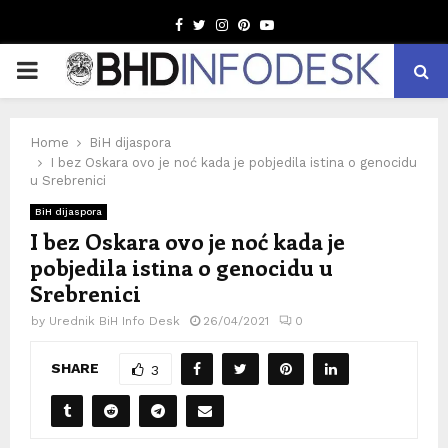
Facebook
Twitter
Instagram
Pinterest
Youtube
PRIMARY
MENU
Home
BiH dijaspora
I bez Oskara ovo je noć kada je pobjedila istina o genocidu
u Srebrenici
BiH dijaspora
I bez Oskara ovo je noć kada je
pobjedila istina o genocidu u
Srebrenici
by
Urednik BiH Info Desk
26/04/2021
0
SHARE
3