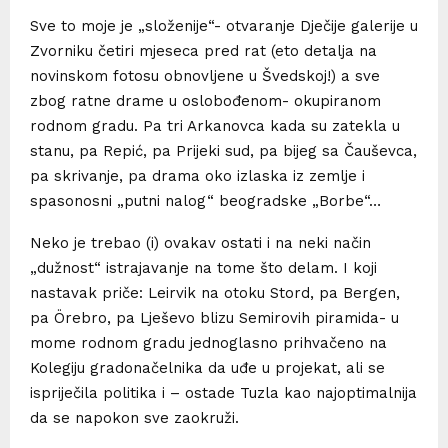
Sve to moje je „složenije“- otvaranje Dječije galerije u
Zvorniku četiri mjeseca pred rat (eto detalja na
novinskom fotosu obnovljene u Švedskoj!) a sve
zbog ratne drame u oslobođenom- okupiranom
rodnom gradu. Pa tri Arkanovca kada su zatekla u
stanu, pa Repić, pa Prijeki sud, pa bijeg sa Čauševca,
pa skrivanje, pa drama oko izlaska iz zemlje i
spasonosni „putni nalog“ beogradske „Borbe“…
Neko je trebao (i) ovakav ostati i na neki način
„dužnost“ istrajavanje na tome što delam. I koji
nastavak priče: Leirvik na otoku Stord, pa Bergen,
pa Örebro, pa Lješevo blizu Semirovih piramida- u
mome rodnom gradu jednoglasno prihvačeno na
Kolegiju gradonačelnika da uđe u projekat, ali se
ispriječila politika i – ostade Tuzla kao najoptimalnija
da se napokon sve zaokruži.