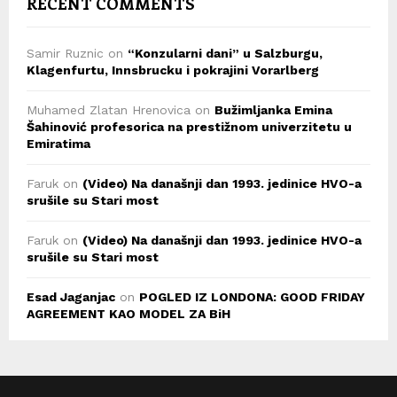
RECENT COMMENTS
Samir Ruznic
on
“Konzularni dani” u Salzburgu,
Klagenfurtu, Innsbrucku i pokrajini Vorarlberg
Muhamed Zlatan Hrenovica
on
Bužimljanka Emina
Šahinović profesorica na prestižnom univerzitetu u
Emiratima
Faruk
on
(Video) Na današnji dan 1993. jedinice HVO-a
srušile su Stari most
Faruk
on
(Video) Na današnji dan 1993. jedinice HVO-a
srušile su Stari most
Esad Jaganjac
on
POGLED IZ LONDONA: GOOD FRIDAY
AGREEMENT KAO MODEL ZA BiH