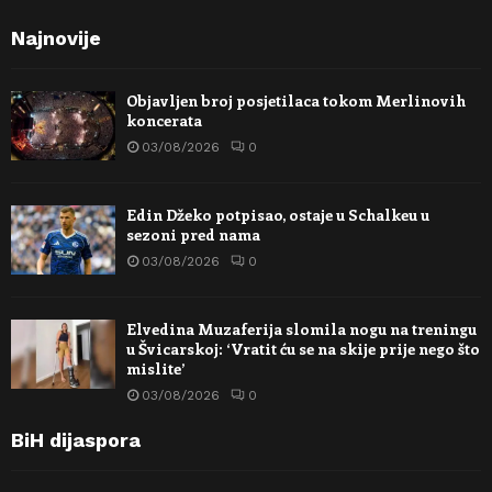
Najnovije
Objavljen broj posjetilaca tokom Merlinovih
koncerata
03/08/2026
0
Edin Džeko potpisao, ostaje u Schalkeu u
sezoni pred nama
03/08/2026
0
Elvedina Muzaferija slomila nogu na treningu
u Švicarskoj: ‘Vratit ću se na skije prije nego što
mislite’
03/08/2026
0
BiH dijaspora