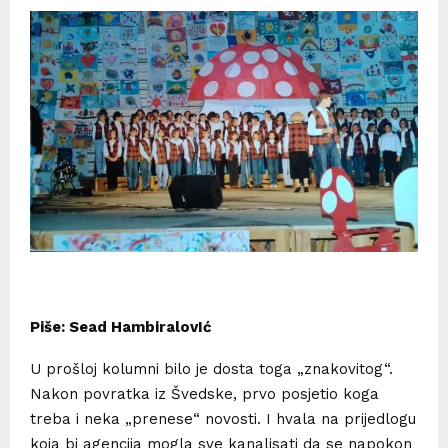
Piše: Sead HambiralovIć
U prošloj kolumni bilo je dosta toga „znakovitog“.
Nakon povratka iz Švedske, prvo posjetio koga
treba i neka „prenese“ novosti. I hvala na prijedlogu
koja bi agencija mogla sve kanalisati da se napokon