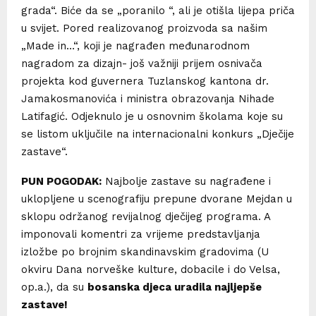
grada“. Biće da se „poranilo “, ali je otišla lijepa priča
u svijet. Pored realizovanog proizvoda sa našim
„Made in…“, koji je nagrađen međunarodnom
nagradom za dizajn- još važniji prijem osnivača
projekta kod guvernera Tuzlanskog kantona dr.
Jamakosmanovića i ministra obrazovanja Nihade
Latifagić. Odjeknulo je u osnovnim školama koje su
se listom uključile na internacionalni konkurs „Dječije
zastave“.
PUN POGODAK:
Najbolje zastave su nagrađene i
uklopljene u scenografiju prepune dvorane Mejdan u
sklopu održanog revijalnog dječijeg programa. A
imponovali komentri za vrijeme predstavljanja
izložbe po brojnim skandinavskim gradovima (U
okviru Dana norveške kulture, dobacile i do Velsa,
op.a.), da su
bosanska djeca uradila najljepše
zastave!