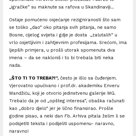
„igračke“ su maknute sa rafova u Skandinaviji…
Ostaje pomućeno osjećanje rezigniranosti što sam
se toliko „dao“ oko pitanja svih pitanja, ne samo
Bosne, cijelog svijeta i gdje je dosta „zalutalih“ u
vrlo osjetljivim i zahtjevnim profesijama. Srećom, ima
ljepših primjera, u prošli utorak spomenuta dva
imena – da se nakloniš i to bi trebala biti neka
nada.
„ŠTO TI TO TREBA?!“,
često je išlo sa čuđenjem.
Vjerovatno upućivano i prof.dr. akademiku Enveru
Mandžiću, koji je otvorio jedinstvenu galerije MG.
Trebalo da je od „opšteg interesa“, obaška računati
kao „dobro djelo“ jer je lično finansirao. Prošle
godine pisao, a neki dan Fb. Arhiva pitala želim li se
podsjetiti teksta i podijeliti uspomenu- naravno,
naravno!