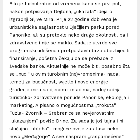
Bilo je turbulentno od vremena kada se prvi put,
nakon potpisivanja Dejtona, „ukazala“ ideja o
izgradnji Gljive Mira. Prije 22 godine dobivena je
urbanistička saglasnost u Dječijiem parku pored
Panonike, ali su pretekle neke druge okolnosti, pa i
zdravstvene i nije se maklo. Sada je utvrdo sve
programski udešeno i pretpostaviti brzo obezbijediti
finansiranje, početna čekaju da se prebace iz
švedske banke. Aktuelnije ne može biti, posebno šta
se „nudi“ u ovim turobnim (ne)vremenima- nada,
temelj za budućnost, svjetlo i nove energije-
građenje mira sa djecom i mladima, nadogradnja
turističko- zdravstvene ponude Panonike, ekologija i
marketing. A pisano o mogućnostima „trokuta“
Tuzla- Zvornik – Srebrenice sa nevjerovatnim
„ukazanjem“ poviše Drine. Za sada je još tajna i ni
slučajno „ubleha“ i moguće ovdje zatalasa neko
novo „Međugorje“. A sve naspram „raspamećene“