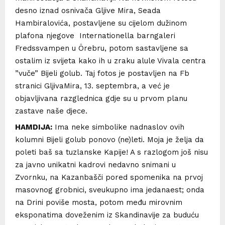
desno iznad osnivača Gljive Mira, Seada
Hambiralovića, postavljene su cijelom dužinom
plafona njegove Internationella barngaleri
Fredssvampen u Örebru, potom sastavljene sa
ostalim iz svijeta kako ih u zraku alule Vivala centra
”vuče” Bijeli golub. Taj fotos je postavljen na Fb
stranici GljivaMira, 13. septembra, a već je
objavljivana razglednica gdje su u prvom planu
zastave naše djece.
HAMDIJA:
Ima neke simbolike nadnaslov ovih
kolumni Bijeli golub ponovo (ne)leti. Moja je želja da
poleti baš sa tuzlanske Kapije! A s razlogom još nisu
za javno unikatni kadrovi nedavno snimani u
Zvornku, na Kazanbašči pored spomenika na prvoj
masovnog grobnici, sveukupno ima jedanaest; onda
na Drini poviše mosta, potom među mirovnim
eksponatima doveženim iz Skandinavije za buduću