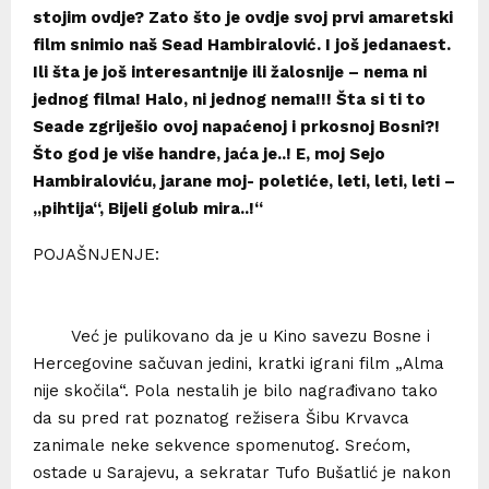
stojim ovdje? Zato što je ovdje svoj prvi amaretski
film snimio naš Sead Hambiralović. I još jedanaest.
Ili šta je još interesantnije ili žalosnije – nema ni
jednog filma! Halo, ni jednog nema!!! Šta si ti to
Seade zgriješio ovoj napaćenoj i prkosnoj Bosni?!
Što god je više handre, jaća je..! E, moj Sejo
Hambiraloviću, jarane moj- poletiće, leti, leti, leti –
„pihtija“, Bijeli golub mira..!“
POJAŠNJENJE:
Već je pulikovano da je u Kino savezu Bosne i
Hercegovine sačuvan jedini, kratki igrani film „Alma
nije skočila“. Pola nestalih je bilo nagrađivano tako
da su pred rat poznatog režisera Šibu Krvavca
zanimale neke sekvence spomenutog. Srećom,
ostade u Sarajevu, a sekratar Tufo Bušatlić je nakon