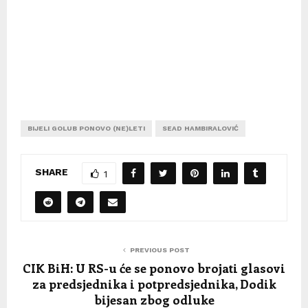
BIJELI GOLUB PONOVO (NE)LETI
SEAD HAMBIRALOVIĆ
SHARE
1
PREVIOUS POST
CIK BiH: U RS-u će se ponovo brojati glasovi
za predsjednika i potpredsjednika, Dodik
bijesan zbog odluke