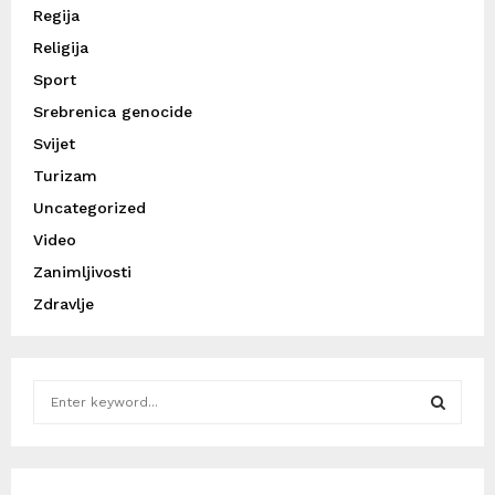
Regija
Religija
Sport
Srebrenica genocide
Svijet
Turizam
Uncategorized
Video
Zanimljivosti
Zdravlje
S
e
a
S
r
c
E