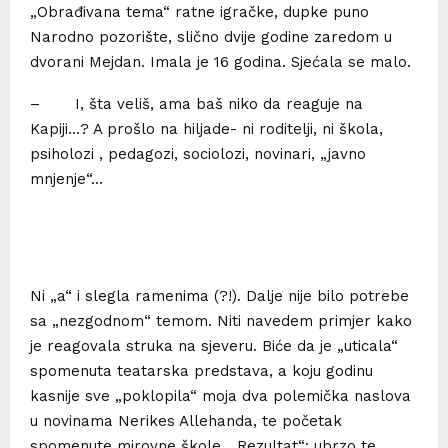
„Obrađivana tema“ ratne igračke, dupke puno
Narodno pozorište, slično dvije godine zaredom u
dvorani Mejdan. Imala je 16 godina. Sjećala se malo.
– I, šta veliš, ama baš niko da reaguje na
Kapiji…? A prošlo na hiljade- ni roditelji, ni škola,
psiholozi , pedagozi, sociolozi, novinari, „javno
mnjenje“…
Ni „a“ i slegla ramenima (?!). Dalje nije bilo potrebe
sa „nezgodnom“ temom. Niti navedem primjer kako
je reagovala struka na sjeveru. Biće da je „uticala“
spomenuta teatarska predstava, a koju godinu
kasnije sve „poklopila“ moja dva polemička naslova
u novinama Nerikes Allehanda, te početak
spomenute mirovne škole. „Rezultat“: ubrzo te