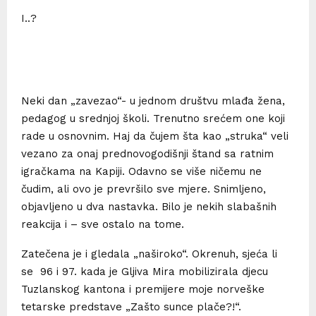
I..?
Neki dan „zavezao“- u jednom društvu mlađa žena,
pedagog u srednjoj školi. Trenutno srećem one koji
rade u osnovnim. Haj da čujem šta kao „struka“ veli
vezano za onaj prednovogodišnji štand sa ratnim
igračkama na Kapiji. Odavno se više ničemu ne
čudim, ali ovo je prevršilo sve mjere. Snimljeno,
objavljeno u dva nastavka. Bilo je nekih slabašnih
reakcija i – sve ostalo na tome.
Zatečena je i gledala „naširoko“. Okrenuh, sjeća li
se 96 i 97. kada je Gljiva Mira mobilizirala djecu
Tuzlanskog kantona i premijere moje norveške
tetarske predstave „Zašto sunce plače?!“.