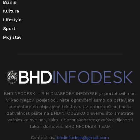
Biznis
Kultura
Lifestyle
Sport
Moj stav
BHDINFODESK – BIH DIJASPORA INFODESK je portal svih nas.
Vi kao njegovi posjetioci, niste ograničeni samo da ostavljate
komentare na objavljene tekstove. Uz dobrodošlicu i našu
zahvalnost pišite na BHDINFODESKU o svemu što smatrate
važnim za sve nas, kako u bosanskohercegovačkoj dijaspori
tako i domovini. BHDINFODESK TEAM
Contact us:
bhdinfodesk@gmail.com