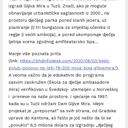
izgradi Gljiva Mira u Tuzli. Znači, ako je moguće
obnavljanje urbanističke saglasnosti iz 2000., na
prostoru dječijeg parka pored slanih jezera, uz
planiranje (i) tri bungalova za smještaj učenika iz
regije (i većih ambicija), a pored ukomponuje dječija
ljetnja scena zgodnog amfiteatarsko tipa…
Manje više poznata priča
(link:
https://bhdinfodesk.com/2020/08/03/bijeli-
golub-ponovo-ne-leti-78-205-nova-boja-gljivemira/
).
A veoma važno da je edukativni dio programa
sasvim zaokružen (Škola za dječije ambasadore
mira) verifikovan u Švedskoj- utemeljen u Norveškoj
i prenese na naše prostore. I sjećanje na 1997.
kada su u Tuzli održani Dani Gljive Mira. Idejni
projekat je „prepoznat“ sa svih strana, od Gradske
uprave do Kantona, ali falilo je još nešto da bi se
„povuklo“ 6,5 miliona dolara za izgradnju „dječijeg