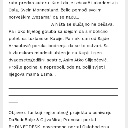
rata predao autoru. Kao i da je izdavač i akademik iz
Osla, Svein Monnesland, želio pomoći svojim
norveškim „vezama“ da se nađu…
A ništa se slučajno ne dešava.
Pa i oko Bijelog goluba sa idejom da simbolično
poleti sa tuzlanske Kapije. Pa neki dan od Sajde
Arnautović poruka bodrenja da se to ostvari. Sa
tuzlanskom mladosti ubijen je na Kapiji i njen
dvadesetogodišnji sestrić, Asim Atko Slijepčević.
Prošle godine, u nepreboli, ode na bolji svijet i
njegova mama Esma…
________________________________________________
________________________________________________
____
Objave u funkciji regionalnog projekta u osnivanju
DaBudeBolje & GljivaMira; Prenose: portal
BHDINFODESK, povremeno portal Oslobodjenja,