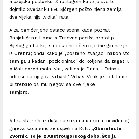
muzejsku postavku. S razlogom kako je sve to
dojmilo Šveđanku Evu Sjörgen pošto njena zemlja
dva vijeka nije „vidila“ rata.
A za pamćenjene ostaće scena kada poznati
Banjalučanin Hamdija Trnovac podiže prototip
Bijelog gluba koji su poklonili učenici jedne gimnazije
iz Örebra; onda kako je „pošteno izvagao“ nakon što
sam ga u kadar „pozicionirao“ do koljena da zagazi u
pličak pored mola. Vau, veli da je Drina – Drina u
odnosu na njegov „vrbasli“ Vrbas. Veliki je to laf i ne
bi trebalo da mu njegovi sa ove rijeke
zamjere.
A tek šta reče iz duše sa suzama u očima, neviđenog
gnijeva kada smo se uspeli na Kulu:
„Oberefeste
Zvornik. To je iz Austrougarskog doba. Što ja