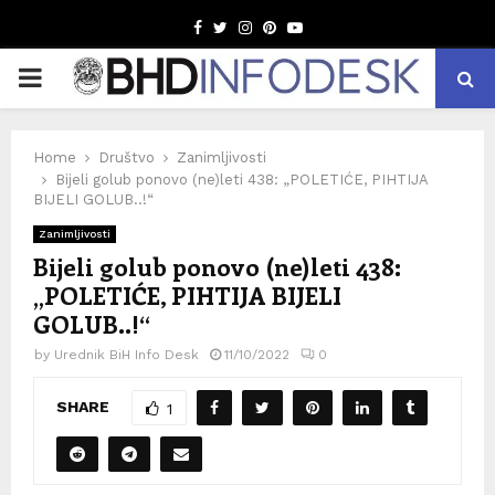
Facebook
Twitter
Instagram
Pinterest
Youtube
PRIMARY
MENU
Home
Društvo
Zanimljivosti
Bijeli golub ponovo (ne)leti 438: „POLETIĆE, PIHTIJA
BIJELI GOLUB..!“
Zanimljivosti
Bijeli golub ponovo (ne)leti 438:
„POLETIĆE, PIHTIJA BIJELI
GOLUB..!“
by
Urednik BiH Info Desk
11/10/2022
0
SHARE
1