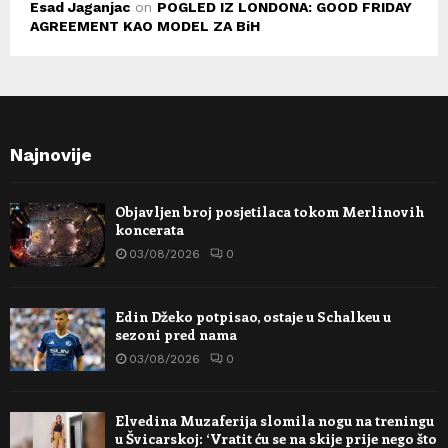
Esad Jaganjac
on
POGLED IZ LONDONA: GOOD FRIDAY
AGREEMENT KAO MODEL ZA BiH
Najnovije
Objavljen broj posjetilaca tokom Merlinovih
koncerata
03/08/2026
0
Edin Džeko potpisao, ostaje u Schalkeu u
sezoni pred nama
03/08/2026
0
Elvedina Muzaferija slomila nogu na treningu
u Švicarskoj: ‘Vratit ću se na skije prije nego što