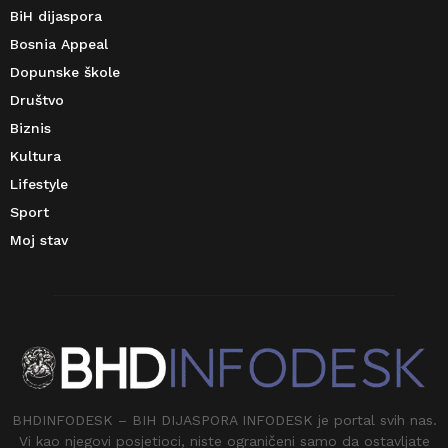
BiH dijaspora
Bosnia Appeal
Dopunske škole
Društvo
Biznis
Kultura
Lifestyle
Sport
Moj stav
BHDINFODESK – BIH DIJASPORA INFODESK je portal svih nas.
Vi kao njegovi posjetioci, niste ograničeni samo da ostavljate