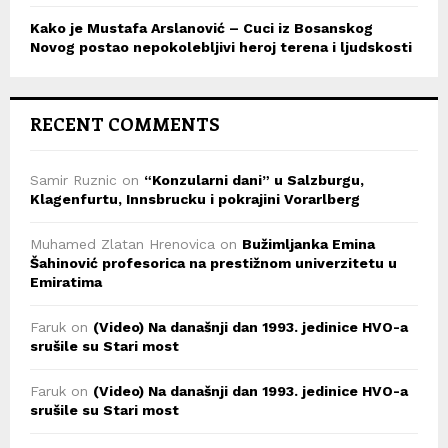
Kako je Mustafa Arslanović – Cuci iz Bosanskog
Novog postao nepokolebljivi heroj terena i ljudskosti
RECENT COMMENTS
Samir Ruznic
on
“Konzularni dani” u Salzburgu,
Klagenfurtu, Innsbrucku i pokrajini Vorarlberg
Muhamed Zlatan Hrenovica
on
Bužimljanka Emina
Šahinović profesorica na prestižnom univerzitetu u
Emiratima
Faruk
on
(Video) Na današnji dan 1993. jedinice HVO-a
srušile su Stari most
Faruk
on
(Video) Na današnji dan 1993. jedinice HVO-a
srušile su Stari most