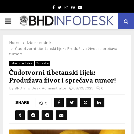
Facebook
Twitter
Instagram
Pinterest
Youtube
PRIMARY
MENU
Home
Izbor urednika
Čudotvorni tibetanski lijek: Produžava život i sprečava
tumor!
Izbor urednika
Zdravlje
Čudotvorni tibetanski lijek:
Produžava život i sprečava tumor!
by
BHD Info Desk Administrator
08/10/2023
0
SHARE
5