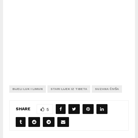
BIJELI LUK I LIMUN
STARI LIJEK IZ TIBETA
SUZANA ĆIVŠA
SHARE
5