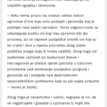
vlastitih ognjišta i domovine.
– Niko nema pravo na ovakav odnos nakon
ogromne žrtve koju smo podnjeli i genocida koji je
počinjen nad našim narodom. Teret odgovornosti za
odustajanje potiču oni koji nisu spremni biti dio
procesa, ali će najveće posljedice snositi oni koji su
se vratili i žive u mjestu povratka zbog slabe
političke snage koja ih treba zaštititi. Zbog toga od
sudbinske važnosti po budućnost Bosne i
Hercegovine je učešće njenih patriota u izbornim
procesima radi eliminacije posljedica progona i
genocida ali i pobjede nad destruktivnim
seperatističkim politikama koje su još uvijek prisutne
– naveo je Salkić.
Zbog toga je neophodno i važno, naglasio je on, da
se registrujete i glasate u općinama iz kojih ste