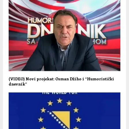
(VIDEO) Novi projekat: Osman Džiho i “Humoristički
dnevnik”