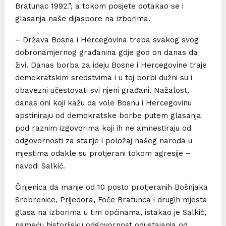
Bratunac 1992.”, a tokom posjete dotakao se i
glasanja naše dijaspore na izborima.
– Država Bosna i Hercegovina treba svakog svog
dobronamjernog građanina gdje god on danas da
živi. Danas borba za ideju Bosne i Hercegovine traje
demokratskim sredstvima i u toj borbi dužni su i
obavezni učestovati svi njeni građani. Nažalost,
danas oni koji kažu da vole Bosnu i Hercegovinu
apstiniraju od demokratske borbe putem glasanja
pod raznim izgovorima koji ih ne amnestiraju od
odgovornosti za stanje i položaj našeg naroda u
mjestima odakle su protjerani tokom agresije –
navodi Salkić.
Činjenica da manje od 10 posto protjeranih Bošnjaka
Srebrenice, Prijedora, Foče Bratunca i drugih mjesta
glasa na izborima u tim općinama, istakao je Salkić,
nameću historijsku odgovornost odustajanja od