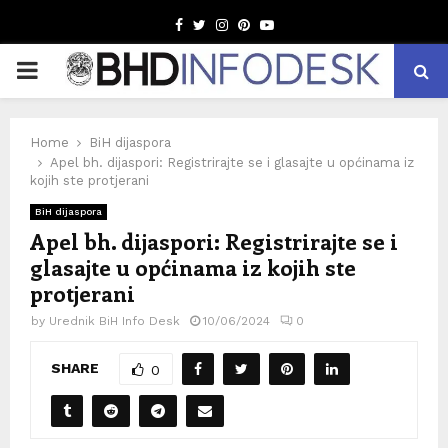
Facebook
Twitter
Instagram
Pinterest
Youtube
PRIMARY
MENU
Home
BiH dijaspora
Apel bh. dijaspori: Registrirajte se i glasajte u općinama iz
kojih ste protjerani
BiH dijaspora
Apel bh. dijaspori: Registrirajte se i
glasajte u općinama iz kojih ste
protjerani
by
Urednik BiH Info Desk
10/06/2024
0
SHARE
0