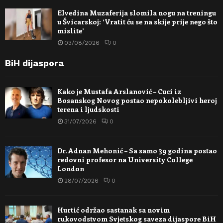
Elvedina Muzaferija slomila nogu na treningu
u Švicarskoj: ‘Vratit ću se na skije prije nego što
mislite’
03/08/2026
0
BiH dijaspora
Kako je Mustafa Arslanović – Cuci iz
Bosanskog Novog postao nepokolebljivi heroj
terena i ljudskosti
31/07/2026
0
Dr. Adnan Mehonić – Sa samo 39 godina postao
redovni profesor na University College
London
28/07/2026
0
Hurtić održao sastanak sa novim
rukovodstvom Svjetskog saveza dijaspore BiH