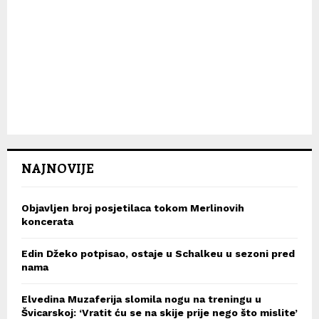
NAJNOVIJE
Objavljen broj posjetilaca tokom Merlinovih
koncerata
Edin Džeko potpisao, ostaje u Schalkeu u sezoni pred
nama
Elvedina Muzaferija slomila nogu na treningu u
Švicarskoj: ‘Vratit ću se na skije prije nego što mislite’