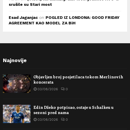
srušile su Stari most
Esad Jaganjac
on
POGLED IZ LONDONA: GOOD FRIDAY
AGREEMENT KAO MODEL ZA BiH
Najnovije
Objavljen broj posjetilaca tokom Merlinovih
koncerata
03/08/2026
0
Edin Džeko potpisao, ostaje u Schalkeu u
sezoni pred nama
03/08/2026
0