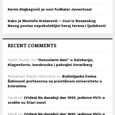
Kerim Alajbegović je novi fudbaler Juventusa!
Kako je Mustafa Arslanović – Cuci iz Bosanskog
Novog postao nepokolebljivi heroj terena i ljudskosti
RECENT COMMENTS
Samir Ruznic
on
“Konzularni dani” u Salzburgu,
Klagenfurtu, Innsbrucku i pokrajini Vorarlberg
Muhamed Zlatan Hrenovica
on
Bužimljanka Emina
Šahinović profesorica na prestižnom univerzitetu u
Emiratima
Faruk
on
(Video) Na današnji dan 1993. jedinice HVO-a
srušile su Stari most
Faruk
on
(Video) Na današnji dan 1993. jedinice HVO-a