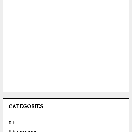
CATEGORIES
BiH
BiH dijaspora