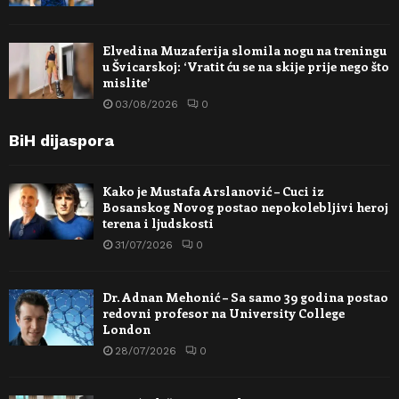
Elvedina Muzaferija slomila nogu na treningu
u Švicarskoj: ‘Vratit ću se na skije prije nego što
mislite’
03/08/2026
0
BiH dijaspora
Kako je Mustafa Arslanović – Cuci iz
Bosanskog Novog postao nepokolebljivi heroj
terena i ljudskosti
31/07/2026
0
Dr. Adnan Mehonić – Sa samo 39 godina postao
redovni profesor na University College
London
28/07/2026
0