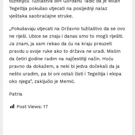
tužiteljicu Tužilaštva BiH Gordanu Tadić da je Milan
Tegeltija pokušao utjecati na posljednji nalaz
vještaka saobraćajne struke.
„Pokušavaju utjecati na Državno tužilaštvo da se ovo
ne riješi. Ubice se znaju i danas smo to mogli riješiti.
Ja znam, ja sam rekao da ću na kraju preuzeti
pravdu u svoje ruke ako to država ne uradi. Mislim
da četiri godine radim na najčestitiji način. Hoću
pravno da dokažem, a neki bi jedva dočekali da ja
nešto uradim, pa bi oni ostali čisti i Tegeltija i ekipa
oko njega”, zaključio je Memić.
Patria
Post Views:
17