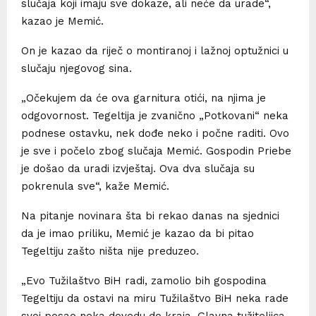
slučaja koji imaju sve dokaze, ali neće da urade“,
kazao je Memić.
On je kazao da riječ o montiranoj i lažnoj optužnici u
slučaju njegovog sina.
„Očekujem da će ova garnitura otići, na njima je
odgovornost. Tegeltija je zvanično „Potkovani“ neka
podnese ostavku, nek dođe neko i počne raditi. Ovo
je sve i počelo zbog slučaja Memić. Gospodin Priebe
je došao da uradi izvještaj. Ova dva slučaja su
pokrenula sve“, kaže Memić.
Na pitanje novinara šta bi rekao danas na sjednici
da je imao priliku, Memić je kazao da bi pitao
Tegeltiju zašto ništa nije preduzeo.
„Evo Tužilaštvo BiH radi, zamolio bih gospodina
Tegeltiju da ostavi na miru Tužilaštvo BiH neka rade
svoj posao neka dovedu do kraja. Glavna tužiteljica