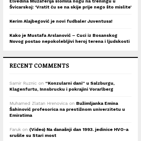
Elvedina Muzaferija slomila nogu na treningu u
Švicarskoj: ‘Vratit ću se na skije prije nego što mislite’
Kerim Alajbegović je novi fudbaler Juventusa!
Kako je Mustafa Arslanović – Cuci iz Bosanskog
Novog postao nepokolebljivi heroj terena i ljudskosti
RECENT COMMENTS
Samir Ruznic
on
“Konzularni dani” u Salzburgu,
Klagenfurtu, Innsbrucku i pokrajini Vorarlberg
Muhamed Zlatan Hrenovica
on
Bužimljanka Emina
Šahinović profesorica na prestižnom univerzitetu u
Emiratima
Faruk
on
(Video) Na današnji dan 1993. jedinice HVO-a
srušile su Stari most