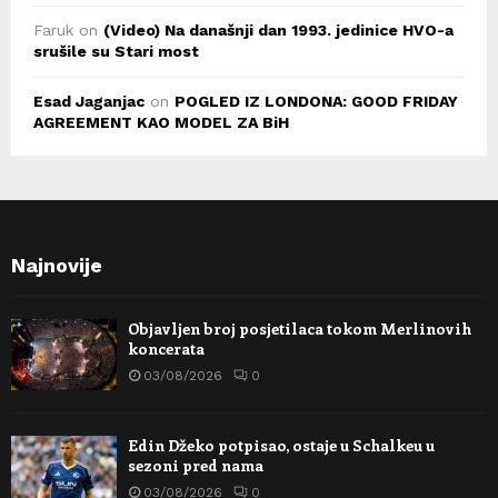
Faruk
on
(Video) Na današnji dan 1993. jedinice HVO-a
srušile su Stari most
Esad Jaganjac
on
POGLED IZ LONDONA: GOOD FRIDAY
AGREEMENT KAO MODEL ZA BiH
Najnovije
Objavljen broj posjetilaca tokom Merlinovih
koncerata
03/08/2026
0
Edin Džeko potpisao, ostaje u Schalkeu u
sezoni pred nama
03/08/2026
0