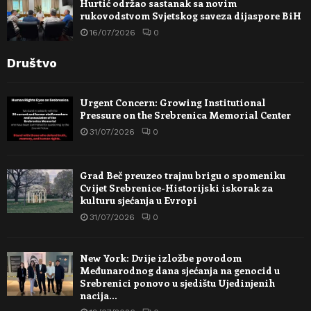
Hurtić održao sastanak sa novim
rukovodstvom Svjetskog saveza dijaspore BiH
16/07/2026
0
Društvo
Urgent Concern: Growing Institutional
Pressure on the Srebrenica Memorial Center
31/07/2026
0
Grad Beč preuzeo trajnu brigu o spomeniku
Cvijet Srebrenice-Historijski iskorak za
kulturu sjećanja u Evropi
31/07/2026
0
New York: Dvije izložbe povodom
Međunarodnog dana sjećanja na genocid u
Srebrenici ponovo u sjedištu Ujedinjenih
nacija…