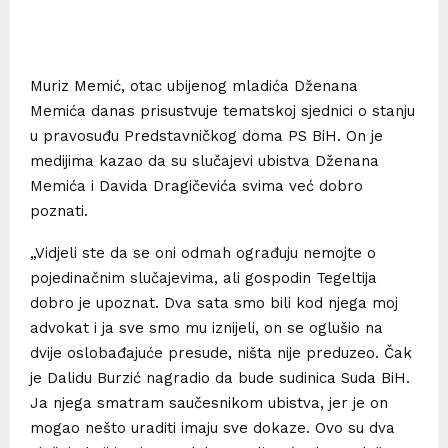
Muriz Memić, otac ubijenog mladića Dženana
Memića danas prisustvuje tematskoj sjednici o stanju
u pravosuđu Predstavničkog doma PS BiH. On je
medijima kazao da su slučajevi ubistva Dženana
Memića i Davida Dragičevića svima već dobro
poznati.
„Vidjeli ste da se oni odmah ograđuju nemojte o
pojedinačnim slučajevima, ali gospodin Tegeltija
dobro je upoznat. Dva sata smo bili kod njega moj
advokat i ja sve smo mu iznijeli, on se oglušio na
dvije oslobađajuće presude, ništa nije preduzeo. Čak
je Dalidu Burzić nagradio da bude sudinica Suda BiH.
Ja njega smatram saučesnikom ubistva, jer je on
mogao nešto uraditi imaju sve dokaze. Ovo su dva