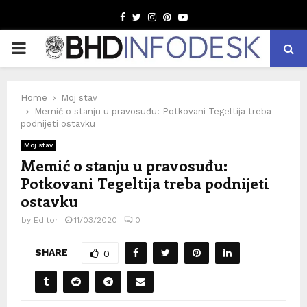
Facebook
Twitter
Instagram
Pinterest
Youtube
PRIMARY
MENU
Home
Moj stav
Memić o stanju u pravosuđu: Potkovani Tegeltija treba
podnijeti ostavku
Moj stav
Memić o stanju u pravosuđu:
Potkovani Tegeltija treba podnijeti
ostavku
by
Editor
11/03/2020
0
SHARE
0