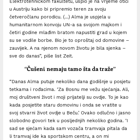
Elektrotehničkom fakultetu, uspio je na vrijeme otići
u Austriju kako bi pripremio teren za svoju
četveročlanu porodicu. (…) Alma je uspjela u
humanitarnom konvoju UN-a sa svojom majkom i
četiri godine mlađim bratom napustiti grad u kojem
su se vodile borbe. Bio je to oproštaj od domovine –
zauvijek. A na njenom novom životu je bila sjenka –
sve do danas”, piše list Zeit.
“Čušeni nemaju tamo šta da traže”
“Danas Alma putuje nekoliko dana godišnje u posjetu
tetkama i rođacima. ‘Za Bosnu me vežu sjećanja. Ali,
moj društveni život i moji prijatelji su ovdje. To je kao
kada posjetite staru domovinu i onda se vratite u
svoj stvarni život ovdje u Beču.’ Ovako odlučno i jasno
slobodno govori tek u posljednjih nekoliko godina. ‘I
sad se sjećam kada sam vozača tramvaja pitala da
li tramvaj ide ka sportskom centru, a on mi