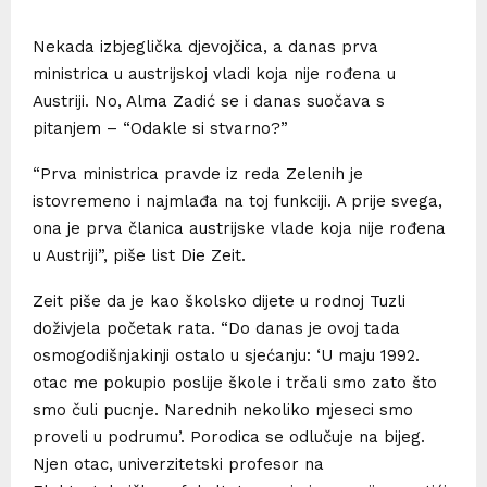
Nekada izbjeglička djevojčica, a danas prva
ministrica u austrijskoj vladi koja nije rođena u
Austriji. No, Alma Zadić se i danas suočava s
pitanjem – “Odakle si stvarno?”
“Prva ministrica pravde iz reda Zelenih je
istovremeno i najmlađa na toj funkciji. A prije svega,
ona je prva članica austrijske vlade koja nije rođena
u Austriji”, piše list Die Zeit.
Zeit piše da je kao školsko dijete u rodnoj Tuzli
doživjela početak rata. “Do danas je ovoj tada
osmogodišnjakinji ostalo u sjećanju: ‘U maju 1992.
otac me pokupio poslije škole i trčali smo zato što
smo čuli pucnje. Narednih nekoliko mjeseci smo
proveli u podrumu’. Porodica se odlučuje na bijeg.
Njen otac, univerzitetski profesor na