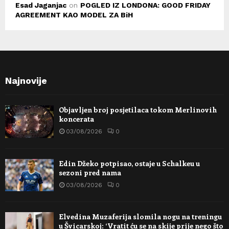
Esad Jaganjac
on
POGLED IZ LONDONA: GOOD FRIDAY
AGREEMENT KAO MODEL ZA BiH
Najnovije
Objavljen broj posjetilaca tokom Merlinovih
koncerata
03/08/2026
0
Edin Džeko potpisao, ostaje u Schalkeu u
sezoni pred nama
03/08/2026
0
Elvedina Muzaferija slomila nogu na treningu
u Švicarskoj: ‘Vratit ću se na skije prije nego što