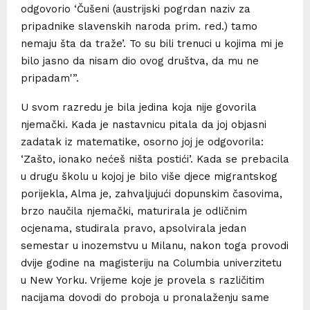
odgovorio ‘Čušeni (austrijski pogrdan naziv za
pripadnike slavenskih naroda prim. red.) tamo
nemaju šta da traže’. To su bili trenuci u kojima mi je
bilo jasno da nisam dio ovog društva, da mu ne
pripadam'”.
U svom razredu je bila jedina koja nije govorila
njemački. Kada je nastavnicu pitala da joj objasni
zadatak iz matematike, osorno joj je odgovorila:
‘Zašto, ionako nećeš ništa postići’. Kada se prebacila
u drugu školu u kojoj je bilo više djece migrantskog
porijekla, Alma je, zahvaljujući dopunskim časovima,
brzo naučila njemački, maturirala je odličnim
ocjenama, studirala pravo, apsolvirala jedan
semestar u inozemstvu u Milanu, nakon toga provodi
dvije godine na magisteriju na Columbia univerzitetu
u New Yorku. Vrijeme koje je provela s različitim
nacijama dovodi do proboja u pronalaženju same