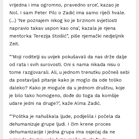
vrijedna i ima ogromno, pravedno srce’, kazao je
Nol. I sam Peter Pilc o Zadić ima samo riječi hvale.
(…) ‘Ne poznajem nikog ko je brzinom svjetlosti
napravio takav uspon kao ona’, kazala je njena
mentorka Terezija Stoišić”, piše njemački nedjeljnik
Zeit.
“‘Moji roditelji su uvijek pokušavali da nas drže dalje
od rata i svih surovosti. Oni s nama nikada nisu o
tome razgovarali. Ali, u jednom trenutku počneš sebi
da postavljaš pitanje kako je moglo da ode toliko
daleko? Kako je moguće da u jednom društvu, koje
je bilo tako homogeno, dođe do toga da komšije
udare jedni na druge?’, kaže Alma Zadić.
“‘Politka je nahuškala ljude, podijelila i počela da
dehumanizuje grupe ljudi. I čim krene proces
dehumanizacije i jedna grupa ima osjećaj da ne