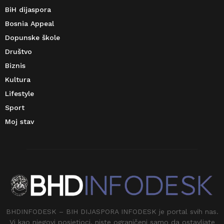
BiH dijaspora
Bosnia Appeal
Dopunske škole
Društvo
Biznis
Kultura
Lifestyle
Sport
Moj stav
BHDINFODESK – BIH DIJASPORA INFODESK je portal svih nas.
Vi kao njegovi posjetioci, niste ograničeni samo da ostavljate