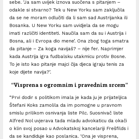
sebe. ‘Ja sam uvijek iznova suočena s pitanjem –
odakle si stvarno? Tek u New Yorku sam zaključila
da se ne moram odlučiti da li sam sad Austrijanka ili
Bosanka. U New Yorku sam uvidjela da se mogu
imati različiti identiteti. Naučila sam da su i Austrija i
Bosna, ali i Evropa dio mene’. Ona zbog toga smatra
da pitanje – Za koga navijaš? – nije fer. Naprimjer
kada Austrija igra fudbalsku utakmicu protiv Bosne.
To je isto kao pitanje majci čija djeca igraju tenis za
koje dijete navija?’.
“Visprena s ogromnim i pravednim srcem”
“Prvi dodir s politikom imala je kada ju je prijateljica
Štefani Koks zamolila da im pomogne u pravnom
smislu prilikom osnivanja liste Pilc. Suosnivač liste
Alfred Nol uvjerava tada mladu advokaticu da okači
o klin svoj posao u Advokatskoj kancelariji Frešfilds i
da se kandiduje kao poslanica. ‘Ona je visprena,