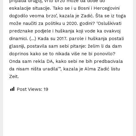
pripada drugoj, vrlo brzo može da dođe do
eskalacije situacije. Tako se i u Bosni i Hercegovini
dogodilo veoma brzo’, kazala je Zadić. Šta se iz toga
može naučiti za politiku u 2020. godini? ‘Osluškivati
predznake podjele i huškanja koji vode ka ovakvoj
dinamici. (…) Kada su 2017. parole i huškanja postali
glasniji, postavila sam sebi pitanje: želim li da dam
doprinos kako se to nikada više ne bi ponovilo?
Onda sam rekla DA, kako sebi ne bih predbacivala
da nisam ništa uradila'”, kazala je Alma Zadić listu
Zeit.
Post Views:
19