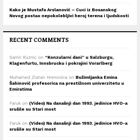
Kako je Mustafa Arslanović – Cuci iz Bosanskog
Novog postao nepokolebljivi heroj terena i ljudskosti
RECENT COMMENTS
Samir Ruznic
on
“Konzularni dani” u Salzburgu,
Klagenfurtu, Innsbrucku i pokrajini Vorarlberg
Muhamed Zlatan Hrenovica
on
Bužimljanka Emina
Šahinović profesorica na prestižnom univerzitetu u
Emiratima
Faruk
on
(Video) Na današnji dan 1993. jedinice HVO-a
srušile su Stari most
Faruk
on
(Video) Na današnji dan 1993. jedinice HVO-a
srušile su Stari most