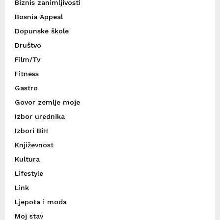
Biznis zanimljivosti
Bosnia Appeal
Dopunske škole
Društvo
Film/Tv
Fitness
Gastro
Govor zemlje moje
Izbor urednika
Izbori BiH
Književnost
Kultura
Lifestyle
Link
Ljepota i moda
Moj stav