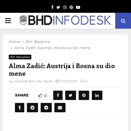
Facebook
Twitter
Instagram
Pinterest
Youtube
PRIMARY
MENU
Home
BiH dijaspora
Alma Zadić: Austrija i Bosna su dio mene
BiH dijaspora
Alma Zadić: Austrija i Bosna su dio
mene
by
Urednik BiH Info Desk
17/01/2020
0
SHARE
0