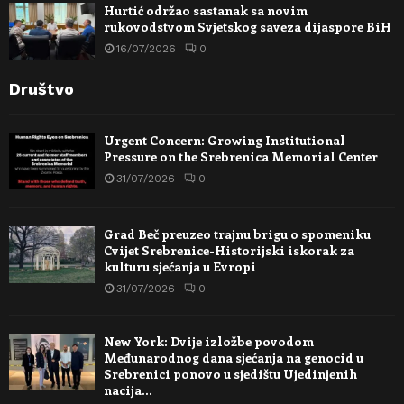
Hurtić održao sastanak sa novim
rukovodstvom Svjetskog saveza dijaspore BiH
16/07/2026
0
Društvo
Urgent Concern: Growing Institutional
Pressure on the Srebrenica Memorial Center
31/07/2026
0
Grad Beč preuzeo trajnu brigu o spomeniku
Cvijet Srebrenice-Historijski iskorak za
kulturu sjećanja u Evropi
31/07/2026
0
New York: Dvije izložbe povodom
Međunarodnog dana sjećanja na genocid u
Srebrenici ponovo u sjedištu Ujedinjenih
nacija…