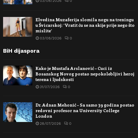
03/08/2026
0
Elvedina Muzaferija slomila nogu na treningu
u Švicarskoj: ‘Vratit ću se na skije prije nego što
mislite’
03/08/2026
0
BiH dijaspora
Kako je Mustafa Arslanović – Cuci iz
Bosanskog Novog postao nepokolebljivi heroj
terena i ljudskosti
31/07/2026
0
Dr. Adnan Mehonić – Sa samo 39 godina postao
redovni profesor na University College
London
28/07/2026
0