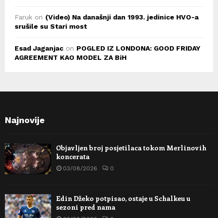
Faruk
on
(Video) Na današnji dan 1993. jedinice HVO-a
srušile su Stari most
Esad Jaganjac
on
POGLED IZ LONDONA: GOOD FRIDAY
AGREEMENT KAO MODEL ZA BiH
Najnovije
Objavljen broj posjetilaca tokom Merlinovih
koncerata
03/08/2026
0
Edin Džeko potpisao, ostaje u Schalkeu u
sezoni pred nama