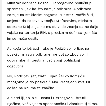
Ministar odbrane Bosne i Hercegovine politički je
spreman i jak ko što nam je odbrana. A odbrana
nam je na staklenim nogama. Ministar Podžić šuti,
umjesto da nazove Nebojšu Stefanovića, ministra
odbrane Srbije i jasno mu stavi do znanja da ne šalje
vojsku na teritoriju BiH, s preciznim definisanjem šta
im se može desiti.
Ali koga to još čudi. Iako je Podžić vojno lice, na
poziciju ministra odbrane nije došao zbog vojnih i
odbrambenih vještina, već zbog političkog
dogovora.
No, Podžićev šef, zlatni ljiljan Željko Komšić u
mnogome je do pozicije člana Predsjedništva BiH
došao na krilima te značke.
A zlatni ljiljani nisu Bosnu i Hercegovinu branili
riječima, već vojnom sposobnošću i vlastitim tijelima.