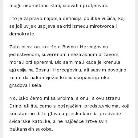
mogu neometano klati, silovati i protjerivati.
I to je zapravo najbolja definicija politike Vučića, koji
se još uvijek uspijeva sakriti između mirotvorca i
demokrate.
Zato bi svi oni koji žele Bosnu i Hercegovinu
jedinstvenom, suverenom i nezavisnom državom,
morali biti spremni. Bio sam mali kada je krenula
agresija na Bosnu i Hercegovinu, ali sasvim dovoljno
znam da nakon vježbi kreću ukopavanja oko
gradova i sela.
No, lako ćemo mi sa Srbima, s onu i s ovu stranu
Drine, ali šta ćemo s bošnjačkim predstavnicima, koji
konstantno drže glavu u pijesku kao da predvode
švicarske katolike, a ne najčešće žrtve svih
balkanskih sukoba.