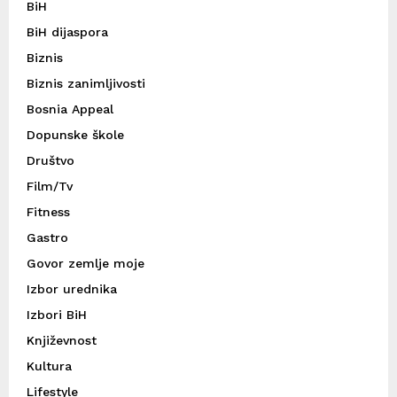
BiH
BiH dijaspora
Biznis
Biznis zanimljivosti
Bosnia Appeal
Dopunske škole
Društvo
Film/Tv
Fitness
Gastro
Govor zemlje moje
Izbor urednika
Izbori BiH
Književnost
Kultura
Lifestyle