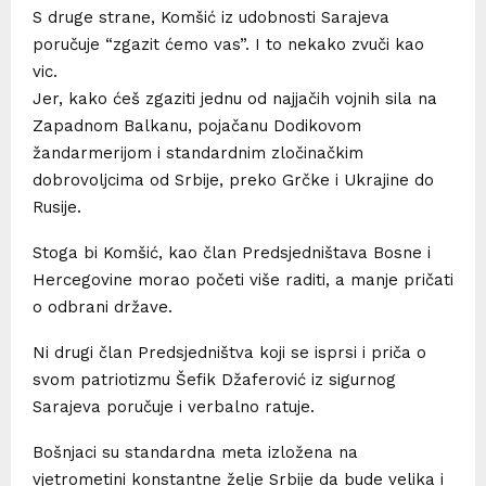
S druge strane, Komšić iz udobnosti Sarajeva
poručuje “zgazit ćemo vas”. I to nekako zvuči kao
vic.
Jer, kako ćeš zgaziti jednu od najjačih vojnih sila na
Zapadnom Balkanu, pojačanu Dodikovom
žandarmerijom i standardnim zločinačkim
dobrovoljcima od Srbije, preko Grčke i Ukrajine do
Rusije.
Stoga bi Komšić, kao član Predsjedništava Bosne i
Hercegovine morao početi više raditi, a manje pričati
o odbrani države.
Ni drugi član Predsjedništva koji se isprsi i priča o
svom patriotizmu Šefik Džaferović iz sigurnog
Sarajeva poručuje i verbalno ratuje.
Bošnjaci su standardna meta izložena na
vjetrometini konstantne želje Srbije da bude velika i