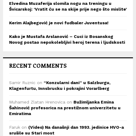
Elvedina Muzaferija slomila nogu na treningu u
Švicarskoj: ‘Vratit ću se na skije prije nego što mislite’
Kerim Alajbegović je novi fudbaler Juventusa!
Kako je Mustafa Arslanović – Cuci iz Bosanskog
Novog postao nepokolebljivi heroj terena i ljudskosti
RECENT COMMENTS
Samir Ruznic
on
“Konzularni dani” u Salzburgu,
Klagenfurtu, Innsbrucku i pokrajini Vorarlberg
Muhamed Zlatan Hrenovica
on
Bužimljanka Emina
Šahinović profesorica na prestižnom univerzitetu u
Emiratima
Faruk
on
(Video) Na današnji dan 1993. jedinice HVO-a
srušile su Stari most