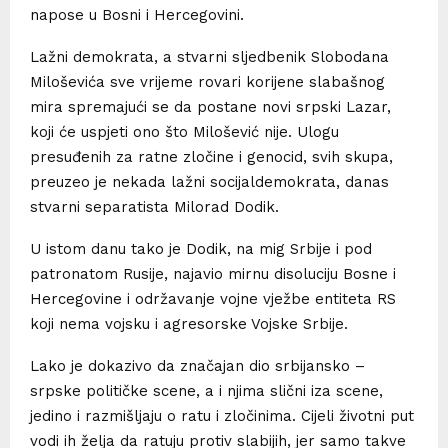
napose u Bosni i Hercegovini.
Lažni demokrata, a stvarni sljedbenik Slobodana
Miloševića sve vrijeme rovari korijene slabašnog
mira spremajući se da postane novi srpski Lazar,
koji će uspjeti ono što Milošević nije. Ulogu
presuđenih za ratne zločine i genocid, svih skupa,
preuzeo je nekada lažni socijaldemokrata, danas
stvarni separatista Milorad Dodik.
U istom danu tako je Dodik, na mig Srbije i pod
patronatom Rusije, najavio mirnu disoluciju Bosne i
Hercegovine i održavanje vojne vježbe entiteta RS
koji nema vojsku i agresorske Vojske Srbije.
Lako je dokazivo da značajan dio srbijansko –
srpske političke scene, a i njima slični iza scene,
jedino i razmišljaju o ratu i zločinima. Cijeli životni put
vodi ih želja da ratuju protiv slabijih, jer samo takve