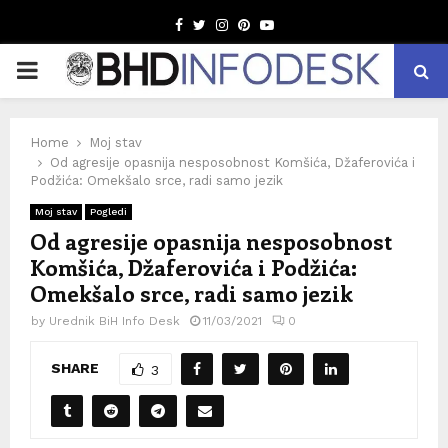
Facebook
Twitter
Instagram
Pinterest
Youtube
PRIMARY
MENU
Home
Moj stav
Od agresije opasnija nesposobnost Komšića, Džaferovića i
Podžića: Omekšalo srce, radi samo jezik
Moj stav
Pogledi
Od agresije opasnija nesposobnost
Komšića, Džaferovića i Podžića:
Omekšalo srce, radi samo jezik
by
Urednik BiH Info Desk
11/03/2021
0
SHARE
3