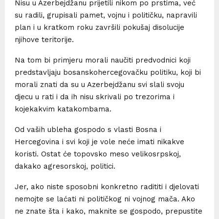
Nisu u Azerbejdžanu prijetili nikom po prstima, već
su radili, grupisali pamet, vojnu i političku, napravili
plan i u kratkom roku završili pokušaj disolucije
njihove teritorije.
Na tom bi primjeru morali naučiti predvodnici koji
predstavljaju bosanskohercegovačku politiku, koji bi
morali znati da su u Azerbejdžanu svi slali svoju
djecu u rati i da ih nisu skrivali po trezorima i
kojekakvim katakombama.
Od vaših ubleha gospodo s vlasti Bosna i
Hercegovina i svi koji je vole neće imati nikakve
koristi. Ostat će topovsko meso velikosrpskoj,
dakako agresorskoj, politici.
Jer, ako niste sposobni konkretno radititi i djelovati
nemojte se laćati ni političkog ni vojnog mača. Ako
ne znate šta i kako, maknite se gospodo, prepustite