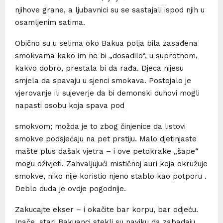
njihove grane, a ljubavnici su se sastajali ispod njih u
osamljenim satima.
Obično su u selima oko Bakua polja bila zasađena
smokvama kako im ne bi „dosadilo“, u suprotnom,
kakvo dobro, prestala bi da rađa. Djeca nijesu
smjela da spavaju u sjenci smokava. Postojalo je
vjerovanje ili sujeverje da bi demonski duhovi mogli
napasti osobu koja spava pod
smokvom; možda je to zbog činjenice da listovi
smokve podsjećaju na pet prstiju. Malo djetinjaste
mašte plus dašak vjetra – i ove petokrake „šape“
mogu oživjeti. Zahvaljujući mističnoj auri koja okružuje
smokve, niko nije koristio njeno stablo kao potporu .
Deblo duda je ovdje pogodnije.
Zakucajte ekser – i okačite bar korpu, bar odjeću.
Inače, stari Bakuanci stekli su naviku da zabadaju