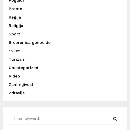
Pogledi
Promo
Regija
Religija
Sport
Srebrenica genocide
Svijet
Turizam
Uncategorized
Video
Zanimljivosti
Zdravlje
S
e
a