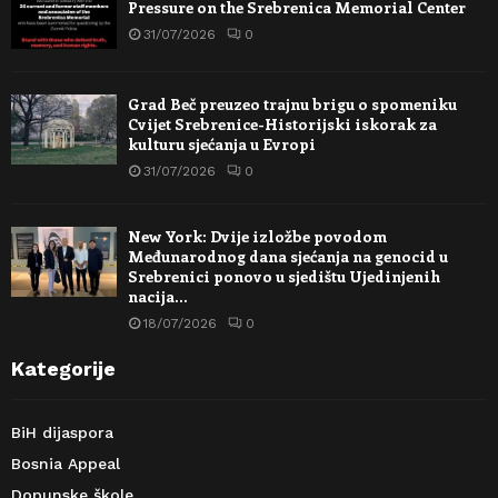
Pressure on the Srebrenica Memorial Center
31/07/2026
0
Grad Beč preuzeo trajnu brigu o spomeniku
Cvijet Srebrenice-Historijski iskorak za
kulturu sjećanja u Evropi
31/07/2026
0
New York: Dvije izložbe povodom
Međunarodnog dana sjećanja na genocid u
Srebrenici ponovo u sjedištu Ujedinjenih
nacija…
18/07/2026
0
Kategorije
BiH dijaspora
Bosnia Appeal
Dopunske škole