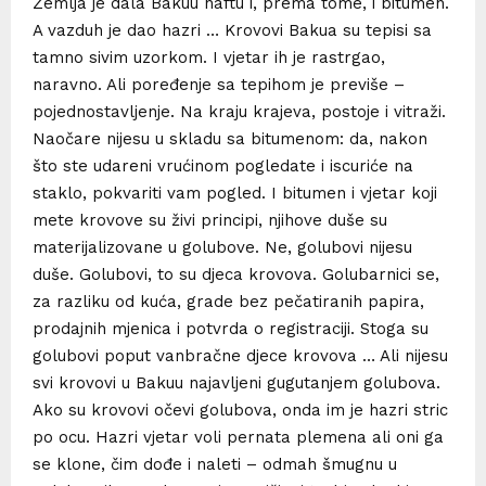
Zemlja je dala Bakuu naftu i, prema tome, i bitumen.
A vazduh je dao hazri … Krovovi Bakua su tepisi sa
tamno sivim uzorkom. I vjetar ih je rastrgao,
naravno. Ali poređenje sa tepihom je previše –
pojednostavljenje. Na kraju krajeva, postoje i vitraži.
Naočare nijesu u skladu sa bitumenom: da, nakon
što ste udareni vrućinom pogledate i iscuriće na
staklo, pokvariti vam pogled. I bitumen i vjetar koji
mete krovove su živi principi, njihove duše su
materijalizovane u golubove. Ne, golubovi nijesu
duše. Golubovi, to su djeca krovova. Golubarnici se,
za razliku od kuća, grade bez pečatiranih papira,
prodajnih mjenica i potvrda o registraciji. Stoga su
golubovi poput vanbračne djece krovova … Ali nijesu
svi krovovi u Bakuu najavljeni gugutanjem golubova.
Ako su krovovi očevi golubova, onda im je hazri stric
po ocu. Hazri vjetar voli pernata plemena ali oni ga
se klone, čim dođe i naleti – odmah šmugnu u