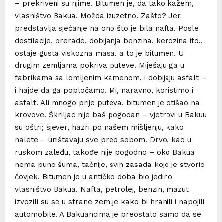
– prekriveni su njime. Bitumen je, da tako kažem,
vlasništvo Bakua. Možda izuzetno. Zašto? Jer
predstavlja sjećanje na ono što je bila nafta. Posle
destilacije, prerade, dobijanja benzina, kerozina itd.,
ostaje gusta viskozna masa, a to je bitumen. U
drugim zemljama pokriva puteve. Miješaju ga u
fabrikama sa lomljenim kamenom, i dobijaju asfalt –
i hajde da ga popločamo. Mi, naravno, koristimo i
asfalt. Ali mnogo prije puteva, bitumen je otišao na
krovove. Škriljac nije baš pogodan – vjetrovi u Bakuu
su oštri; sjever, hazri po našem mišljenju, kako
nalete – uništavaju sve pred sobom. Drvo, kao u
ruskom zaleđu, takođe nije pogodno – oko Bakua
nema puno šuma, tačnije, svih zasada koje je stvorio
čovjek. Bitumen je u antičko doba bio jedino
vlasništvo Bakua. Nafta, petrolej, benzin, mazut
izvozili su se u strane zemlje kako bi hranili i napojili
automobile. A Bakuancima je preostalo samo da se