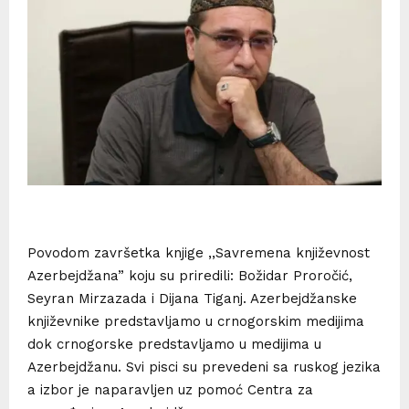
Povodom završetka knjige ,,Savremena književnost
Azerbejdžana” koju su priredili: Božidar Proročić,
Seyran Mirzazada i Dijana Tiganj. Azerbejdžanske
književnike predstavljamo u crnogorskim medijima
dok crnogorske predstavljamo u medijima u
Azerbejdžanu. Svi pisci su prevedeni sa ruskog jezika
a izbor je naparavljen uz pomoć Centra za