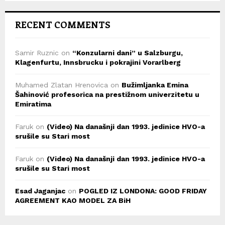
RECENT COMMENTS
Samir Ruznic
on
“Konzularni dani” u Salzburgu,
Klagenfurtu, Innsbrucku i pokrajini Vorarlberg
Muhamed Zlatan Hrenovica
on
Bužimljanka Emina
Šahinović profesorica na prestižnom univerzitetu u
Emiratima
Faruk
on
(Video) Na današnji dan 1993. jedinice HVO-a
srušile su Stari most
Faruk
on
(Video) Na današnji dan 1993. jedinice HVO-a
srušile su Stari most
Esad Jaganjac
on
POGLED IZ LONDONA: GOOD FRIDAY
AGREEMENT KAO MODEL ZA BiH