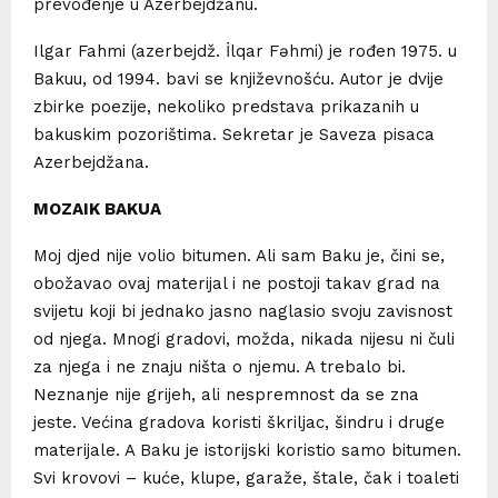
prevođenje u Azerbejdžanu.
Ilgar Fahmi (azerbejdž. İlqar Fəhmi) je rođen 1975. u
Bakuu, od 1994. bavi se književnošću. Autor je dvije
zbirke poezije, nekoliko predstava prikazanih u
bakuskim pozorištima. Sekretar je Saveza pisaca
Azerbejdžana.
MOZAIK BAKUA
Moj djed nije volio bitumen. Ali sam Baku je, čini se,
obožavao ovaj materijal i ne postoji takav grad na
svijetu koji bi jednako jasno naglasio svoju zavisnost
od njega. Mnogi gradovi, možda, nikada nijesu ni čuli
za njega i ne znaju ništa o njemu. A trebalo bi.
Neznanje nije grijeh, ali nespremnost da se zna
jeste. Većina gradova koristi škriljac, šindru i druge
materijale. A Baku je istorijski koristio samo bitumen.
Svi krovovi – kuće, klupe, garaže, štale, čak i toaleti