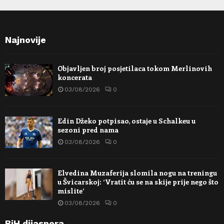
Najnovije
Objavljen broj posjetilaca tokom Merlinovih
koncerata
03/08/2026
0
Edin Džeko potpisao, ostaje u Schalkeu u
sezoni pred nama
03/08/2026
0
Elvedina Muzaferija slomila nogu na treningu
u Švicarskoj: ‘Vratit ću se na skije prije nego što
mislite’
03/08/2026
0
BiH dijaspora