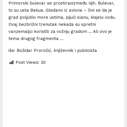
Primorski bulevar se prostiraoizmeđu njih. Bulevar,
to su usta Bakua. Gledano iz aviona – čini se da je
grad poljubio more ustima, pijući slanu, kisjelu vodu.
Ovaj bezbrižni trenutak nekada su spretni
vanzemaljci koristili za vožnju gradom … Ali ovo je
tema drugog fragmenta …
iše: Božidar Proročić, književnik i publicista
Post Views:
30