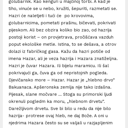
golubarnik. Kao kenguri u majčinoj torbi. A kad je
tiho, vinuće se u nebo, kružiti, šepuriti, razmetati se.
Hazri će naletjeti i tući će po krovovima,
golubarnicima, pometati prašinu, bičevati, pokrivati
pijeskom. Ali bez obzira koliko bio zao, od hazrija
postoji korist – on provjetrava, pročišćava vazduh
poput ekološke metle. Istina, to se dešava, a otrov
dolazi iz fabričkog gasa. Kažu da hazri potiče od
imena Hazar, ali je veza hazrija i Hazara znatiželjna.
Hazri je čuvar Hazara. Ili bijelu maramicu. Ili šal
pokrivajući ga, čuva ga od nepristojnih pogleda.
Djevičansko more – Hazar. Hazar je „hlebno drvo“
Bakuanaca. Apšeronska zemlja nije tako izdašna.
Pijesak, slane močvare … Stoga su primorski ljudi
okrenuli pogledm ka moru, „hlebnom drvetu“.
Darežljivom drvetu. Sve bi bilo u redu da nije bilo
hazrija- protrese ovaj hleb, ne daj Bože. A oni u
njedrima Hazara često su se valjali u razjapljenim