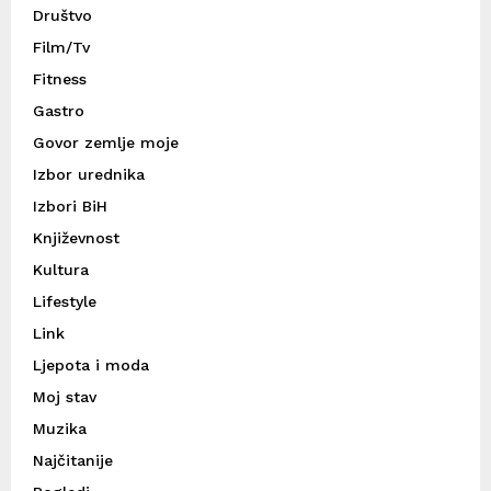
Društvo
Film/Tv
Fitness
Gastro
Govor zemlje moje
Izbor urednika
Izbori BiH
Književnost
Kultura
Lifestyle
Link
Ljepota i moda
Moj stav
Muzika
Najčitanije