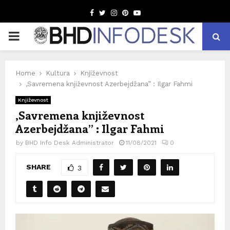
Facebook
Twitter
Instagram
Pinterest
Youtube
PRIMARY
MENU
Home
Kultura
Književnost
,Savremena književnost Azerbejdžana” : Ilgar Fahmi
Književnost
,Savremena književnost
Azerbejdžana” : Ilgar Fahmi
by
BHD Info Desk Administrator
11/08/2021
0
SHARE
3