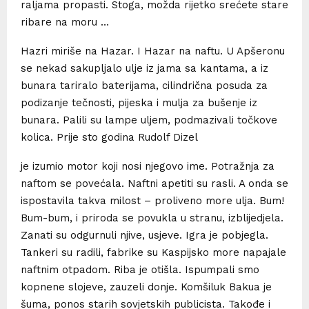
raljama propasti. Stoga, možda rijetko srećete stare
ribare na moru …
Hazri miriše na Hazar. I Hazar na naftu. U Apšeronu
se nekad sakupljalo ulje iz jama sa kantama, a iz
bunara tariralo baterijama, cilindrična posuda za
podizanje tečnosti, pijeska i mulja za bušenje iz
bunara. Palili su lampe uljem, podmazivali točkove
kolica. Prije sto godina Rudolf Dizel
je izumio motor koji nosi njegovo ime. Potražnja za
naftom se povećala. Naftni apetiti su rasli. A onda se
ispostavila takva milost – proliveno more ulja. Bum!
Bum-bum, i priroda se povukla u stranu, izblijedjela.
Zanati su odgurnuli njive, usjeve. Igra je pobjegla.
Tankeri su radili, fabrike su Kaspijsko more napajale
naftnim otpadom. Riba je otišla. Ispumpali smo
kopnene slojeve, zauzeli donje. Komšiluk Bakua je
šuma, ponos starih sovjetskih publicista. Takođe i