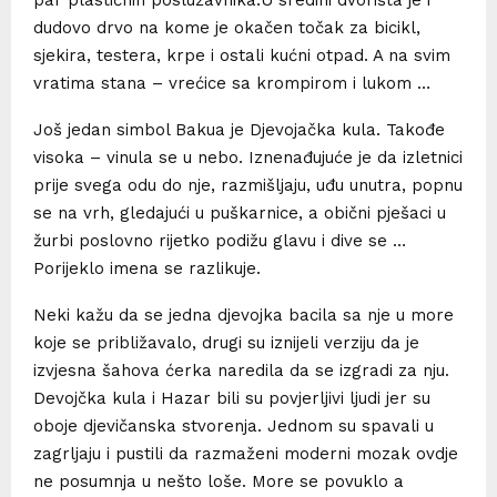
par plastičnih poslužavnika.U sredini dvorišta je i
dudovo drvo na kome je okačen točak za bicikl,
sjekira, testera, krpe i ostali kućni otpad. A na svim
vratima stana – vrećice sa krompirom i lukom …
Još jedan simbol Bakua je Djevojačka kula. Takođe
visoka – vinula se u nebo. Iznenađujuće je da izletnici
prije svega odu do nje, razmišljaju, uđu unutra, popnu
se na vrh, gledajući u puškarnice, a obični pješaci u
žurbi poslovno rijetko podižu glavu i dive se …
Porijeklo imena se razlikuje.
Neki kažu da se jedna djevojka bacila sa nje u more
koje se približavalo, drugi su iznijeli verziju da je
izvjesna šahova ćerka naredila da se izgradi za nju.
Devojčka kula i Hazar bili su povjerljivi ljudi jer su
oboje djevičanska stvorenja. Jednom su spavali u
zagrljaju i pustili da razmaženi moderni mozak ovdje
ne posumnja u nešto loše. More se povuklo a