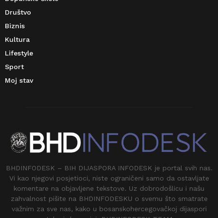
Društvo
Biznis
Kultura
Lifestyle
Sport
Moj stav
BHDINFODESK – BIH DIJASPORA INFODESK je portal svih nas.
Vi kao njegovi posjetioci, niste ograničeni samo da ostavljate
komentare na objavljene tekstove. Uz dobrodošlicu i našu
zahvalnost pišite na BHDINFODESKU o svemu što smatrate
važnim za sve nas, kako u bosanskohercegovačkoj dijaspori