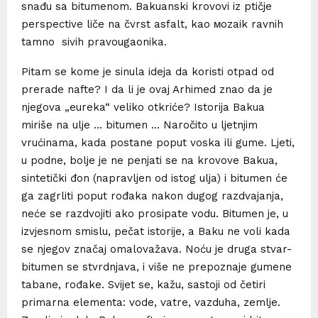
snađu sa bitumenom. Bakuanski krovovi iz ptičje
perspective liče na čvrst asfalt, kao мozaik ravnih
tamno sivih pravougaonika.
Pitam se kome je sinula ideja da koristi otpad od
prerade nafte? I da li je ovaj Arhimed znao da je
njegova „eureka“ veliko otkriće? Istorija Bakua
miriše na ulje … bitumen … Naročito u ljetnjim
vrućinama, kada postane poput voska ili gume. Ljeti,
u podne, bolje je ne penjati se na krovove Bakua,
sintetički đon (napravljen od istog ulja) i bitumen će
ga zagrliti poput rođaka nakon dugog razdvajanja,
neće se razdvojiti ako prosipate vodu. Bitumen je, u
izvjesnom smislu, pečat istorije, a Baku ne voli kada
se njegov značaj omalovažava. Noću je druga stvar-
bitumen se stvrdnjava, i više ne prepoznaje gumene
tabane, rođake. Svijet se, kažu, sastoji od četiri
primarna elementa: vode, vatre, vazduha, zemlje.