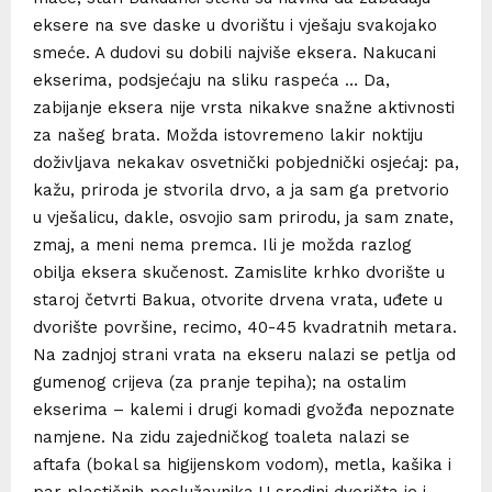
eksere na sve daske u dvorištu i vješaju svakojako
smeće. A dudovi su dobili najviše eksera. Nakucani
ekserima, podsjećaju na sliku raspeća … Da,
zabijanje eksera nije vrsta nikakve snažne aktivnosti
za našeg brata. Možda istovremeno lakir noktiju
doživljava nekakav osvetnički pobjednički osjećaj: pa,
kažu, priroda je stvorila drvo, a ja sam ga pretvorio
u vješalicu, dakle, osvojio sam prirodu, ja sam znate,
zmaj, a meni nema premca. Ili je možda razlog
obilja eksera skučenost. Zamislite krhko dvorište u
staroj četvrti Bakua, otvorite drvena vrata, uđete u
dvorište površine, recimo, 40-45 kvadratnih metara.
Na zadnjoj strani vrata na ekseru nalazi se petlja od
gumenog crijeva (za pranje tepiha); na ostalim
ekserima – kalemi i drugi komadi gvožđa nepoznate
namjene. Na zidu zajedničkog toaleta nalazi se
aftafa (bokal sa higijenskom vodom), metla, kašika i