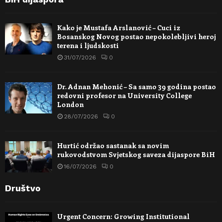
Kako je Mustafa Arslanović – Cuci iz
Bosanskog Novog postao nepokolebljivi heroj
terena i ljudskosti
31/07/2026
0
Dr. Adnan Mehonić – Sa samo 39 godina postao
redovni profesor na University College
London
28/07/2026
0
Hurtić održao sastanak sa novim
rukovodstvom Svjetskog saveza dijaspore BiH
16/07/2026
0
Društvo
Urgent Concern: Growing Institutional