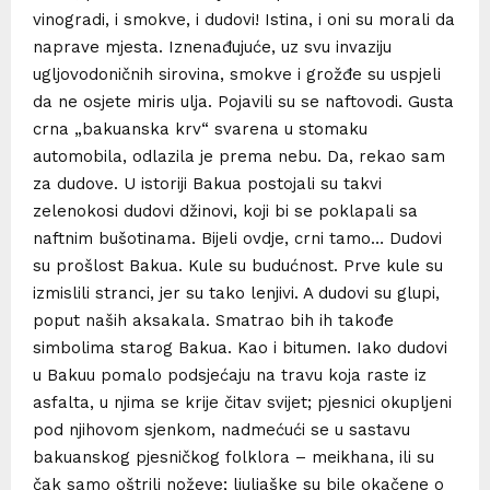
vinogradi, i smokve, i dudovi! Istina, i oni su morali da
naprave mjesta. Iznenađujuće, uz svu invaziju
ugljovodoničnih sirovina, smokve i grožđe su uspjeli
da ne osjete miris ulja. Pojavili su se naftovodi. Gusta
crna „bakuanska krv“ svarena u stomaku
automobila, odlazila je prema nebu. Da, rekao sam
za dudove. U istoriji Bakua postojali su takvi
zelenokosi dudovi džinovi, koji bi se poklapali sa
naftnim bušotinama. Bijeli ovdje, crni tamo… Dudovi
su prošlost Bakua. Kule su budućnost. Prve kule su
izmislili stranci, jer su tako lenjivi. A dudovi su glupi,
poput naših aksakala. Smatrao bih ih takođe
simbolima starog Bakua. Kao i bitumen. Iako dudovi
u Bakuu pomalo podsjećaju na travu koja raste iz
asfalta, u njima se krije čitav svijet; pjesnici okupljeni
pod njihovom sjenkom, nadmećući se u sastavu
bakuanskog pjesničkog folklora – meikhana, ili su
čak samo oštrili noževe; ljuljaške su bile okačene o