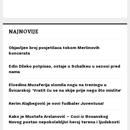
NAJNOVIJE
Objavljen broj posjetilaca tokom Merlinovih
koncerata
Edin Džeko potpisao, ostaje u Schalkeu u sezoni pred
nama
Elvedina Muzaferija slomila nogu na treningu u
Švicarskoj: ‘Vratit ću se na skije prije nego što mislite’
Kerim Alajbegović je novi fudbaler Juventusa!
Kako je Mustafa Arslanović – Cuci iz Bosanskog
Novog postao nepokolebljivi heroj terena i ljudskosti