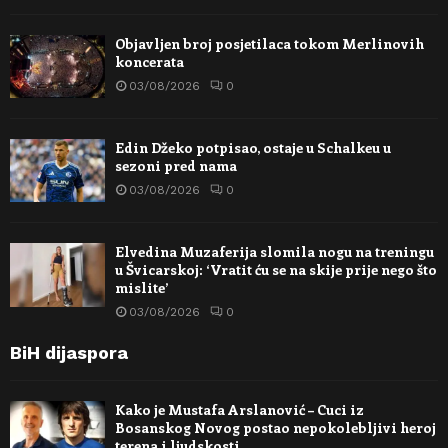
Objavljen broj posjetilaca tokom Merlinovih
koncerata
03/08/2026
0
Edin Džeko potpisao, ostaje u Schalkeu u
sezoni pred nama
03/08/2026
0
Elvedina Muzaferija slomila nogu na treningu
u Švicarskoj: ‘Vratit ću se na skije prije nego što
mislite’
03/08/2026
0
BiH dijaspora
Kako je Mustafa Arslanović – Cuci iz
Bosanskog Novog postao nepokolebljivi heroj
terena i ljudskosti