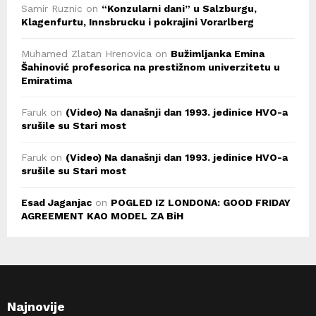
Samir Ruznic
on
“Konzularni dani” u Salzburgu,
Klagenfurtu, Innsbrucku i pokrajini Vorarlberg
Muhamed Zlatan Hrenovica
on
Bužimljanka Emina
Šahinović profesorica na prestižnom univerzitetu u
Emiratima
Faruk
on
(Video) Na današnji dan 1993. jedinice HVO-a
srušile su Stari most
Faruk
on
(Video) Na današnji dan 1993. jedinice HVO-a
srušile su Stari most
Esad Jaganjac
on
POGLED IZ LONDONA: GOOD FRIDAY
AGREEMENT KAO MODEL ZA BiH
Najnovije