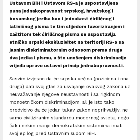
Ustavom BiH i Ustavom RS-a je uspostavljena
puna jednakopravnost srpskog, hrvatskog i
bosanskog jezika kao i jednakost ćiriličnog i
latiničnog pisma te tim slijedom favoriziranjem i
zaštitom tek ćiriličnog pisma se uspostavlja
etničko srpski ekskluzivitet na teritoriji RS-a sa
jasnim diskriminatornim odnosom prema druga
dva jezika i pismu, a što unošenjem diskriminacije
vrijeđa upravo ustavni princip jednakopravnosti.
Sasvim izvjesno da će srpska većina (poziciona i ona
druga) dati svoj glas za usvajanje ovakvog zakona uz
neuvažavanje njegove neustavnosti i sa rigidnom
monoetničkom diskriminacijom, ali je isto tako
predvidivo da će jedan takav zakon neprihvatljiv, ne
samo civiliziranim standardu modernog svijeta, nego
čak i nekim manje demokratskim sistemima imati
svoj epilog pred Ustavnim sudom BiH.