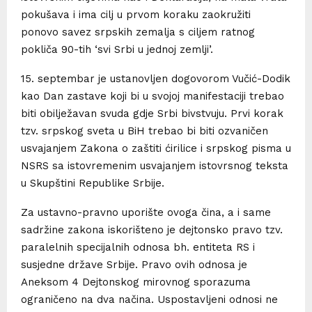
pokušava i ima cilj u prvom koraku zaokružiti
ponovo savez srpskih zemalja s ciljem ratnog
pokliča 90-tih ‘svi Srbi u jednoj zemlji’.
15. septembar je ustanovljen dogovorom Vučić-Dodik
kao Dan zastave koji bi u svojoj manifestaciji trebao
biti obilježavan svuda gdje Srbi bivstvuju. Prvi korak
tzv. srpskog sveta u BiH trebao bi biti ozvaničen
usvajanjem Zakona o zaštiti ćirilice i srpskog pisma u
NSRS sa istovremenim usvajanjem istovrsnog teksta
u Skupštini Republike Srbije.
Za ustavno-pravno uporište ovoga čina, a i same
sadržine zakona iskorišteno je dejtonsko pravo tzv.
paralelnih specijalnih odnosa bh. entiteta RS i
susjedne države Srbije. Pravo ovih odnosa je
Aneksom 4 Dejtonskog mirovnog sporazuma
ograničeno na dva načina. Uspostavljeni odnosi ne