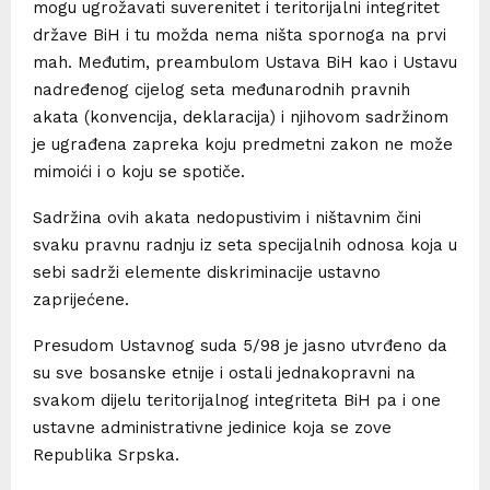
mogu ugrožavati suverenitet i teritorijalni integritet
države BiH i tu možda nema ništa spornoga na prvi
mah. Međutim, preambulom Ustava BiH kao i Ustavu
nadređenog cijelog seta međunarodnih pravnih
akata (konvencija, deklaracija) i njihovom sadržinom
je ugrađena zapreka koju predmetni zakon ne može
mimoići i o koju se spotiče.
Sadržina ovih akata nedopustivim i ništavnim čini
svaku pravnu radnju iz seta specijalnih odnosa koja u
sebi sadrži elemente diskriminacije ustavno
zaprijećene.
Presudom Ustavnog suda 5/98 je jasno utvrđeno da
su sve bosanske etnije i ostali jednakopravni na
svakom dijelu teritorijalnog integriteta BiH pa i one
ustavne administrativne jedinice koja se zove
Republika Srpska.