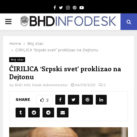
Facebook
Twitter
Instagram
Pinterest
Youtube
PRIMARY
MENU
Home
Moj stav
ĆIRILICA ‘Srpski svet’ proklizao na Dejtonu
Moj stav
ĆIRILICA ‘Srpski svet’ proklizao na
Dejtonu
by
BHD Info Desk Administrator
04/09/2021
0
SHARE
2