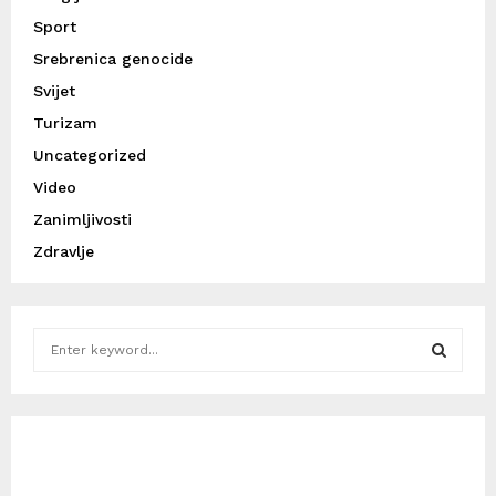
Sport
Srebrenica genocide
Svijet
Turizam
Uncategorized
Video
Zanimljivosti
Zdravlje
S
e
a
S
r
c
E
h
f
A