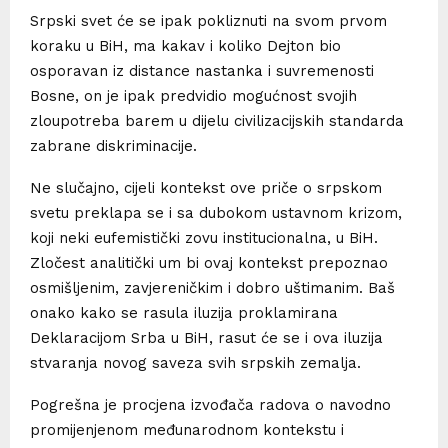
Srpski svet će se ipak pokliznuti na svom prvom
koraku u BiH, ma kakav i koliko Dejton bio
osporavan iz distance nastanka i suvremenosti
Bosne, on je ipak predvidio mogućnost svojih
zloupotreba barem u dijelu civilizacijskih standarda
zabrane diskriminacije.
Ne slučajno, cijeli kontekst ove priče o srpskom
svetu preklapa se i sa dubokom ustavnom krizom,
koji neki eufemistički zovu institucionalna, u BiH.
Zločest analitički um bi ovaj kontekst prepoznao
osmišljenim, zavjereničkim i dobro uštimanim. Baš
onako kako se rasula iluzija proklamirana
Deklaracijom Srba u BiH, rasut će se i ova iluzija
stvaranja novog saveza svih srpskih zemalja.
Pogrešna je procjena izvođača radova o navodno
promijenjenom međunarodnom kontekstu i